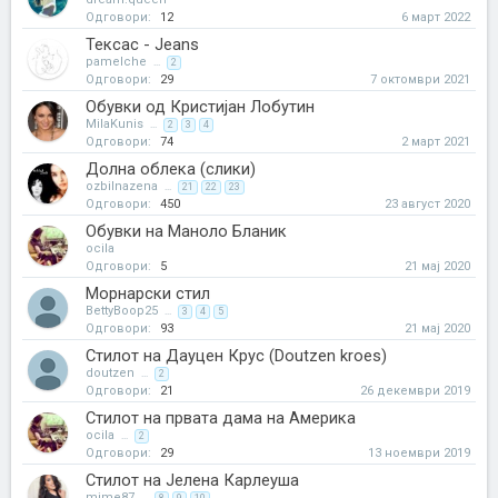
Одговори:
12
6 март 2022
Тексас - Jeans
pamelche
...
2
Одговори:
29
7 октомври 2021
Обувки од Кристијан Лобутин
MilaKunis
...
2
3
4
Одговори:
74
2 март 2021
Долна облека (слики)
ozbilnazena
...
21
22
23
Одговори:
450
23 август 2020
Обувки на Маноло Бланик
ocila
Одговори:
5
21 мај 2020
Морнарски стил
BettyBoop25
...
3
4
5
Одговори:
93
21 мај 2020
Стилот на Дауцен Крус (Doutzen kroes)
doutzen
...
2
Одговори:
21
26 декември 2019
Стилот на првата дама на Америка
ocila
...
2
Одговори:
29
13 ноември 2019
Стилот на Јелена Карлеуша
mime87