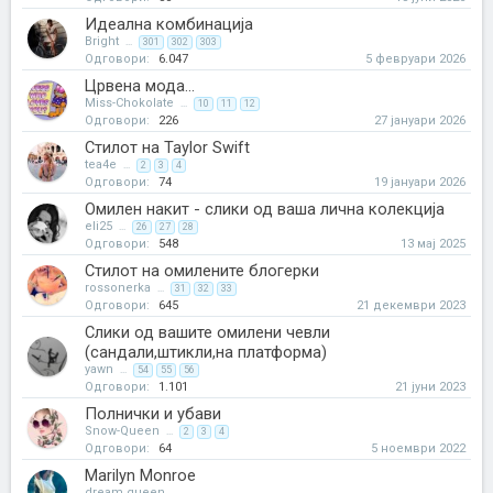
Идеална комбинација
Bright
...
301
302
303
Одговори:
6.047
5 февруари 2026
Црвена мода...
Miss-Chokolate
...
10
11
12
Одговори:
226
27 јануари 2026
Стилот на Taylor Swift
tea4e
...
2
3
4
Одговори:
74
19 јануари 2026
Омилен накит - слики од ваша лична колекција
eli25
...
26
27
28
Одговори:
548
13 мај 2025
Стилот на омилените блогерки
rossonerka
...
31
32
33
Одговори:
645
21 декември 2023
Слики од вашите омилени чевли
(сандали,штикли,на платформа)
yawn
...
54
55
56
Одговори:
1.101
21 јуни 2023
Полнички и убави
Snow-Queen
...
2
3
4
Одговори:
64
5 ноември 2022
Marilyn Monroe
dream.queen