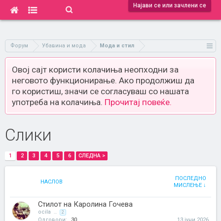
Најави се или зачлени се
Форум
Убавина и мода
Мода и стил
Овој сајт користи колачиња неопходни за
неговото функционирање. Ако продолжиш да
го користиш, значи се согласуваш со нашата
употреба на колачиња.
Прочитај повеќе.
Слики
1
2
3
4
5
6
СЛЕДНА >
ПОСЛЕДНО
НАСЛОВ
МИСЛЕЊЕ ↓
Стилот на Каролина Гочева
ocila
...
2
Одговори:
30
13 јуни 2026