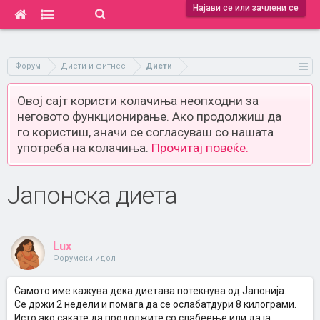
Најави се или зачлени се
Форум
Диети и фитнес
Диети
Овој сајт користи колачиња неопходни за
неговото функционирање. Ако продолжиш да
го користиш, значи се согласуваш со нашата
употреба на колачиња.
Прочитај повеќе.
Јапонска диета
Lux
Форумски идол
Самото име кажува дека диетава потекнува од Јапонија.
Се држи 2 недели и помага да се ослабатдури 8 килограми.
Исто ако сакате да продолжите со слабеење или да ја