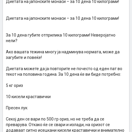
Диетата на јапонските монаси – за 10 дена 10 килограми!
Диетата на јапонските монаси – за 10 дена 10 килограми!
За 10 дена губите отприлика 10 килограми! Неверојатно
нели?
Ако вашата тежина многу ја надминува нормата, може да
загубите и повеќе!
Диетата можете да ја повторите не почесто од еден пат во
текот на половина година. За 10 дена ќе ви биде потребно:
5 кг ориз
10 кисели краставички
Пресен лук
Секој ден се вари по 500 гр ориз, но не треба да се
преварува. Откако ќе се свари и излади, на оризот се
додаваат ситно исецкани кисели краставички и внимателно