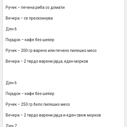
Ручек – печена риба со домати
Вечера – се прескокнува
Ден 6
Појадок – кафе без шеќер
Ручек – 200 гр варено или печено пилешко месо
Вечера – 2 тврдо варени јајца, еден морков
Ден 6
Појадок – кафе без шеќер
Ручек – 250 гр бело пилешко месо
Вечера – 2 тврдо варени јајца и еден свеж морков
Ден 7