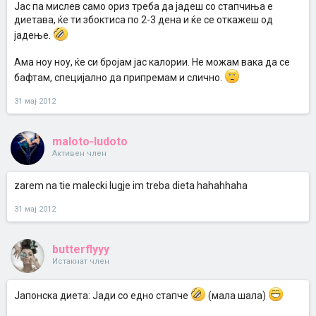
Јас па мислев само ориз треба да јадеш со стапчиња е
диетава, ќе ти збоктиса по 2-3 дена и ќе се откажеш од
јадење.
Ама ноу ноу, ќе си бројам јас калории. Не можам вака да се
бафтам, специјално да припремам и слично.
31 мај 2012
maloto-ludoto
Активен член
zarem na tie malecki lugje im treba dieta hahahhaha
31 мај 2012
butterflyyy
Истакнат член
Јапонска диета: Јади со едно стапче
(мала шала)