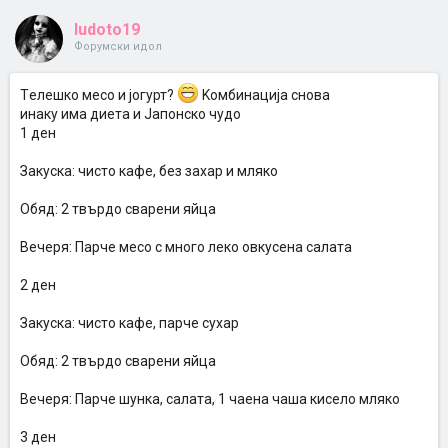
ludoto19
Форумски идол
Tелешко месо и јогурт?
Kомбинација снова
инаку има диета и Jапонско чудо
1 ден
Закуска: чисто кафе, без захар и мляко
Обяд: 2 твърдо сварени яйца
Вечеря: Парче месо с много леко овкусена салата
2 ден
Закуска: чисто кафе, парче сухар
Обяд: 2 твърдо сварени яйца
Вечеря: Парче шунка, салата, 1 чаена чаша кисело мляко
3 ден