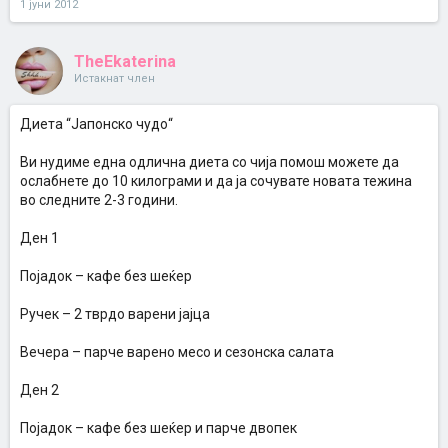
1 јуни 2012
TheEkaterina
Истакнат член
Диета “Јапонско чудо“
Ви нудиме една одлична диета со чија помош можете да
ослабнете до 10 килограми и да ја сочувате новата тежина
во следните 2-3 години.
Ден 1
Појадок – кафе без шеќер
Ручек – 2 тврдо варени јајца
Вечера – парче варено месо и сезонска салата
Ден 2
Појадок – кафе без шеќер и парче двопек