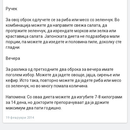
Ручек
За овој оброк одлучете се за риба или месо со зеленчук. Во
комбинација можете да направите свежа салата, да
пропржите зеленчук, да изрендате морков или зелка или
краставица салата. Јапонската диета не подразбира мали
порции, па можете да изедете и половина пиле, доколку сте
гладни.
Вечера
За разлика од претходните два оброка за вечера имате
поголем избор. Можете да јадете овошје, јајца, сирење или
кефир. Исто така, повторно можете да јадете риба или месо
со зеленчук, но во многу помала количина.
Напомена: Со оваа диета можете да изгубите 7-8 килограми
за 14 дена, но докторите препорачуваат да ја држите
максимум два пати годишно.
19 февруари 2014