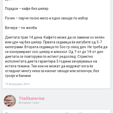
Појадок – кафе без шеќер
Ручек – парче посно месо и едно овошје по избор
Вечера – по желба
Диетата трае 14 дена. Кафето може да се замени со зелен
или црн чај без шеќер. Првата седмица ќе изгубите од 5-7
килограми. Втората седмица по 5оо гр секој ден. Не треба да
се конзумираат сол, шеќер и алкохол. Од 7-от до 14-от ден
диетата се повторува по истиот редослед. Стриктно
исполнетата диета гарантира 3 години зачувување на
истата тежина. Тие кои не можат да издржат кога ќе
огладнат многу нека си каснат овошје или зеленчук, без
грозје и банани.
19 февруари 2014
TheEkaterina
Истакнат член