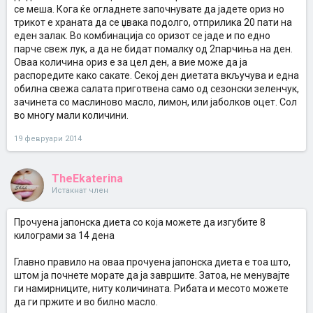
се меша. Кога ќе огладнете започнувате да јадете ориз но
трикот е храната да се џвака подолго, отприлика 20 пати на
еден залак. Во комбинација со оризот се јаде и по едно
парче свеж лук, а да не бидат помалку од 2парчиња на ден.
Оваа количина ориз е за цел ден, а вие може да ја
распоредите како сакате. Секој ден диетата вкључува и една
обилна свежа салата приготвена само од сезонски зеленчук,
зачинета со маслиново масло, лимон, или јаболков оцет. Сол
во многу мали количини.
19 февруари 2014
TheEkaterina
Истакнат член
Прочуена јапонска диета со која можете да изгубите 8
килограми за 14 дена
Главно правило на оваа прочуена јапонска диета е тоа што,
штом ја почнете морате да ја завршите. Затоа, не менувајте
ги намирниците, ниту количината. Рибата и месото можете
да ги пржите и во билно масло.