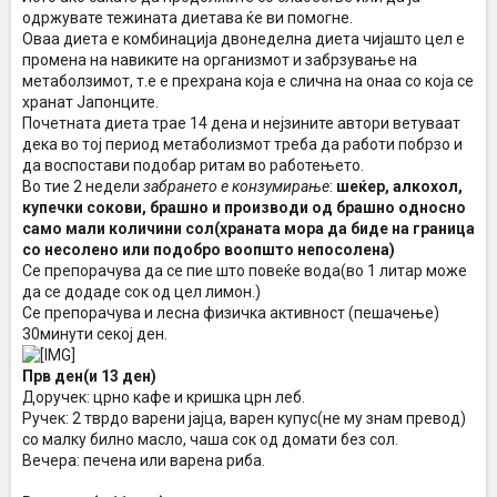
одржувате тежината диетава ќе ви помогне.
Оваа диета е комбинација двонеделна диета чијашто цел е
промена на навиките на организмот и забрзување на
метаболзимот, т.е е прехрана која е слична на онаа со која се
хранат Јапонците.
Почетната диета трае 14 дена и нејзините автори ветуваат
дека во тој период метаболизмот треба да работи побрзо и
да воспостави подобар ритам во работењето.
Во тие 2 недели
забрането е конзумирање
:
шеќер, алкохол,
купечки сокови, брашно и производи од брашно односно
само мали количини сол(храната мора да биде на граница
со несолено или подобро воопшто непосолена)
Се препорачува да се пие што повеќе вода(во 1 литар може
да се додаде сок од цел лимон.)
Се препорачува и лесна физичка активност (пешачење)
30минути секој ден.
Прв ден(и 13 ден)
Доручек: црно кафе и кришка црн леб.
Ручек: 2 тврдо варени јајца, варен купус(не му знам превод)
со малку билно масло, чаша сок од домати без сол.
Вечера: печена или варена риба.