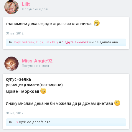
Lilit
Форумски идол
/напомени дека се јаде строго со стапчиња.
31 мај 2012
На
JoxyTheFreak
,
DigY
,
GaY.bOy
и
1 друга личност
им се допаѓа ова.
Miss-Angie92
Популарен член
купус=
зелка
рајчице=
домати
(патлиџани)
мркве=
моркови
Инаку мислам дека не би можела да ја држам диетава
31 мај 2012
На
Lux
му/ѝ се допаѓа ова.