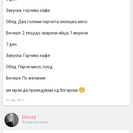
Закуска: горчиво кафе
Обяд: Две големи парчета пилешко месо
Вечеря: 2 твърдо сварени яйца, 1 морков
7 ден
Закуска: Горчиво кафе
Обяд: Парче месо, плод
Вечеря: По желание
ме мрзи да преведувам од блгарски
31 мај 2012
Doozy
Форумски идол