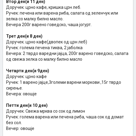
Втор ден(и 11 ден)
Доручек: црно кафе, кришка црн леб.
Ручек: печена или варена риба, салата од зеленчук или
зелка со малку билно масло.
Вечера 200г варено говедско, чаша јогурт.
Трет ден(и 8 ден)
Доручек: црно кафе(двопек од црн леб)
Ручек: голема печена тиква, 2 јаболка
Вечера: 2 тврдо варедни јајца, 200г варено говедско, салата
од свежa зелка со малку билно масло
Четврти ден(и 9ден)
Доручек: црно кафе
Ручек: 1 варено јајце,3големи варени моркови ,15г тврдо
сирење.
Вечера: овошје
Петти ден(и 10 ден)
Доручек: Свежа мрква со сок од лимон
Ручек: голема варена или печена риба, чаша сок од домат
без сол.
Вечер: овошје