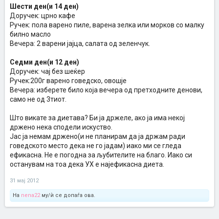
Шести ден(и 14 ден)
Доручек: црно кафе
Ручек: пола варено пиле, варена зелка или морков со малку
билно масло
Вечера: 2 варени јајца, салата од зеленчук.
Седми ден(и 12 ден)
Доручек: чај без шеќер
Ручек:200г варено говедско, овошје
Вечера: изберете било која вечера од претходните денови,
само не од 3тиот.
Што викате за диетава? Би ја држеле, ако ја има некој
држено нека сподели искуство.
Јас ја немам држено(и не планирам да ја држам ради
говедското место дека не го јадам) иако ми се гледа
ефикасна. Не е погодна за љубителите на благо. Иако си
останувам на тоа дека УХ е најефикасна диета.
31 мај 2012
На
nena22
му/ѝ се допаѓа ова.