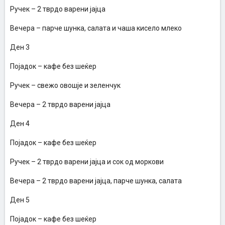
Ручек – 2 тврдо варени јајца
Вечера – парче шунка, салата и чаша кисело млеко
Ден 3
Појадок – кафе без шеќер
Ручек – свежо овошје и зеленчук
Вечера – 2 тврдо варени јајца
Ден 4
Појадок – кафе без шеќер
Ручек – 2 тврдо варени јајца и сок од моркови
Вечера – 2 тврдо варени јајца, парче шунка, салата
Ден 5
Појадок – кафе без шеќер