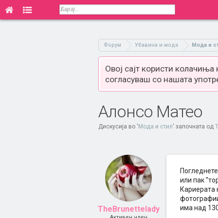
Форум
Убавина и мода
Мода и с
Овој сајт користи колачиња
согласуваш со нашата употр
Алонсо Матео
Дискусија во '
Мода и стил
' започната од
Погледнете 
или пак ''т
Кариерата н
фотографии
има над 130
TheBrunettelady
Активен член