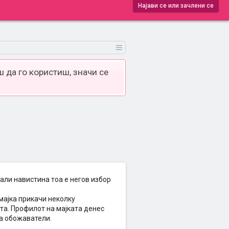
Најави се или зачлени се
 да го користиш, значи се
али навистина тоа е негов избор
мајка прикачи неколку
а. Профилот на мајката денес
ра обожаватели.