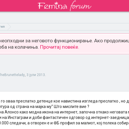
тил
 неопходни за неговото функционирање. Ако продолжиш
еба на колачиња.
Прочитај повеќе.
TheBrunettelady
,
3 јули 2013
.
го оваа преслатко детенце кое навистина изгледа преслатко , но д
ортура од страна на мајка му'' Што мислите вие ?
а Алонсо како модна икона на интернет, започна откако неговата 
 на Инстаграм и доби фантастичен одговор од интернет-заедницат
.000 следачи, а отворен е и ФБ профил за малиот, кој полека соби