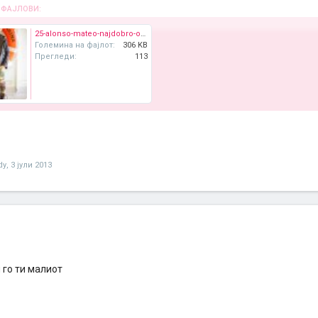
 ФАЈЛОВИ:
25-alonso-mateo-najdobro-oblechenoto-5-godishno-dete-www.kafepauza.jpg
Големина на фајлот:
306 KB
Прегледи:
113
dy
,
3 јули 2013
 го ти малиот