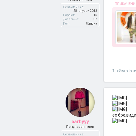
ПРИКАЧЕНИ
Се зачлени на:
28 јануари 2013
Пораки:
15
Допаѓања:
37
Пол:
Женски
TheBrunettela
ее бре,види
barbyyy
Популарен член
Се зачлени на: