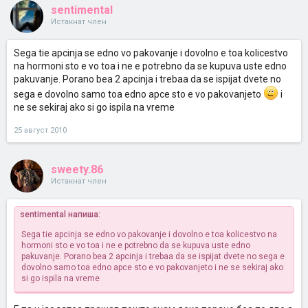
sentimental
Истакнат член
Sega tie apcinja se edno vo pakovanje i dovolno e toa kolicestvo
na hormoni sto e vo toa i ne e potrebno da se kupuva uste edno
pakuvanje. Porano bea 2 apcinja i trebaa da se ispijat dvete no
sega e dovolno samo toa edno apce sto e vo pakovanjeto
i
ne se sekiraj ako si go ispila na vreme
25 август 2010
sweety.86
Истакнат член
sentimental напиша:
Sega tie apcinja se edno vo pakovanje i dovolno e toa kolicestvo na
hormoni sto e vo toa i ne e potrebno da se kupuva uste edno
pakuvanje. Porano bea 2 apcinja i trebaa da se ispijat dvete no sega e
dovolno samo toa edno apce sto e vo pakovanjeto
i ne se sekiraj ako
si go ispila na vreme