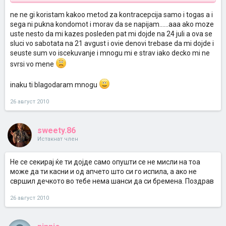
контрацепција
ne ne gi koristam kakoo metod za kontracepcija samo i togas a i
sega ni pukna kondomot i morav da se napijam......aaa ako moze
uste nesto da mi kazes posleden pat mi dojde na 24 juli a ova se
sluci vo sabotata na 21 avgust i ovie denovi trebase da mi dojde i
seuste sum vo iscekuvanje i mnogu mi e strav iako decko mi ne
svrsi vo mene
inaku ti blagodaram mnogu
26 август 2010
sweety.86
Истакнат член
Не се секирај ќе ти дојде само опушти се не мисли на тоа
може да ти касни и од апчето што си го испила, а ако не
свршил дечкото во тебе нема шанси да си бремена. Поздрав
26 август 2010