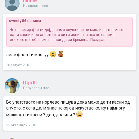
ninnie
Истакнат член
sweety.86 напиша:
Не се секирај ќе ти дојде само опушти се не мисли на тоа може
да ти касни и од апчето што си го испила, а ако не свршил
дечкото во тебе нема шанси да си бремена. Поздрав
леле фала ти многуу
26 август 2010
Dgirlll
Популарен член
Во упатството на норлево пишува дека може да ти касни од
апчето, е сега дали знае некој од искуство колку најмногу
можи да ти касни ? ден, два или ?
21 октомври 2010