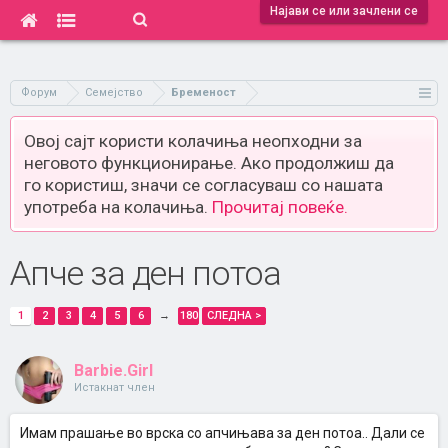
Најави се или зачлени се
Форум
Семејство
Бременост
Овој сајт користи колачиња неопходни за
неговото функционирање. Ако продолжиш да
го користиш, значи се согласуваш со нашата
употреба на колачиња.
Прочитај повеќе.
Апче за ден потоа
1
2
3
4
5
6
→
180
СЛЕДНА >
Barbie.Girl
Истакнат член
Имам прашање во врска со апчињава за ден потоа.. Дали се