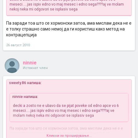
meseci.....jas ispiv edno vo maj mesec i edno sega????aj ve molam
nekoj neka mi odgovori se isplasiv sega
Па заради тоа што се хормонски затоа, ама мислам дека не е
е толку страшно само немој да ги користиш како метод на
контрацепција
26 август 2010
ninnie
Истакнат член
sweety.86 напиша:
ninnie напиша:
decki a zosto ne e ubavo da se pijat poveke od edno apce vo 6
meseci.....jas ispiv edno vo maj mesec i edno sega????aj ve
molam nekoj neka mi odgovori se isplasiv sega
Па заради тоа што се хормонски затоа, ама мислам дека не е е
толку страшно само немој да ги користиш како метод на
Кликни за проширување...