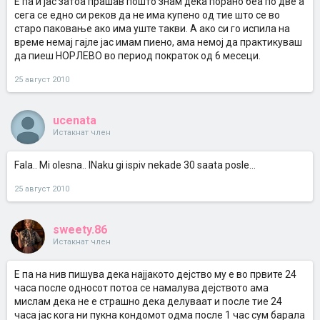
Е па и јас затоа прашав пошто знам дека порано беа по две а
сега се едно си реков да не има купено од тие што се во
старо паковање ако има уште такви. А ако си го испила на
време немај гајле јас имам пиено, ама немој да практикуваш
да пиеш НОРЛЕВО во период пократок од 6 месеци.
25 август 2010
ucenata
Истакнат член
Fala.. Mi olesna.. INaku gi ispiv nekade 30 saata posle...
25 август 2010
sweety.86
Истакнат член
Е па на нив пишува дека најјакото дејство му е во првите 24
часа после односот потоа се намалува дејството ама
мислам дека не е страшно дека делуваат и после тие 24
часа јас кога ни пукна кондомот одма после 1 час сум барала