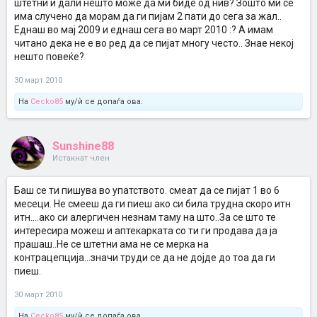
штетни и дали нешто може да ми биде од нив? Зошто ми се
има случено да морам да ги пијам 2 пати до сега за жал..
Еднаш во мај 2009 и еднаш сега во март 2010 :? А имам
читано дека не е во ред да се пијат многу често.. Знае некој
нешто повеќе?
30 март 2010
На
Cecko85
му/ѝ се допаѓа ова.
Sunshine88
Истакнат член
Баш се ти пишува во упатството. смеат да се пијат 1 во 6
месеци. Не смееш да ги пиеш ако си била трудна скоро итн
итн....ако си алергичен незнам таму на што..За се што те
интересира можеш и аптекарката со ти ги продава да ја
прашаш..Не се штетни ама не се мерка на
контрацепција...значи труди се да не дојде до тоа да ги
пиеш.
30 март 2010
На
Cecko85
му/ѝ се допаѓа ова.