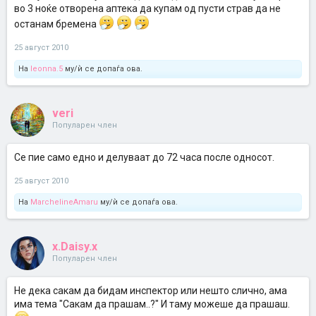
во 3 ноќе отворена аптека да купам од пусти страв да не
останам бремена
25 август 2010
На
leonna.5
му/ѝ се допаѓа ова.
veri
Популарен член
Се пие само едно и делуваат до 72 часа после односот.
25 август 2010
На
MarchelineAmaru
му/ѝ се допаѓа ова.
x.Daisy.x
Популарен член
Не дека сакам да бидам инспектор или нешто слично, ама
има тема "Сакам да прашам..?" И таму можеше да прашаш.