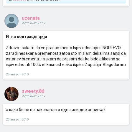
ucenata
Истакнат член
Итна контрацепција
Zdravo...sakam da ve prasam nesto.Ispiv edno apce NORLEVO
zaradi nesakana bremenost zatoa sto mislam deka ima sansi da
ostanev bremena...i sakam da prasam dali ke bide efikasno so
ispiv edno...ili 100% efikasnost e ako ispies 2 apcinja..Blagodaram
25 август 2010
sweety.86
Истакнат член
а како беше во паковањето едно или две апчиња?
25 август 2010