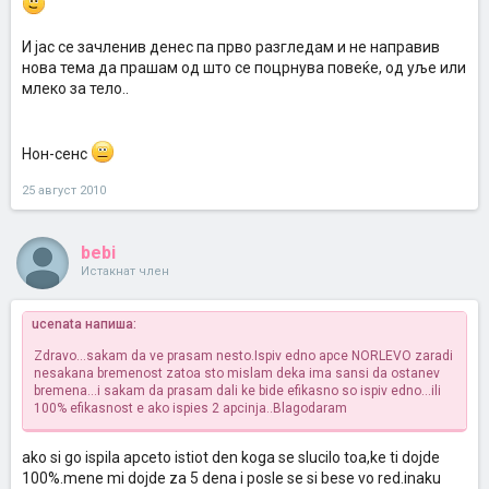
И јас се зачленив денес па прво разгледам и не направив
нова тема да прашам од што се поцрнува повеќе, од уље или
млеко за тело..
Нон-сенс
25 август 2010
bebi
Истакнат член
ucenata напиша:
Zdravo...sakam da ve prasam nesto.Ispiv edno apce NORLEVO zaradi
nesakana bremenost zatoa sto mislam deka ima sansi da ostanev
bremena...i sakam da prasam dali ke bide efikasno so ispiv edno...ili
100% efikasnost e ako ispies 2 apcinja..Blagodaram
ako si go ispila apceto istiot den koga se slucilo toa,ke ti dojde
100%.mene mi dojde za 5 dena i posle se si bese vo red.inaku