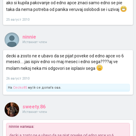
ako si kupila pakovanje od edno apce znaci samo edno se pie
taka da nema potreba od panika veruvaj.oslobodi se i uzivaj
25 август 2010
ninnie
Истакнат член
decki a zosto ne e ubavo da se pijat poveke od edno apce vo 6
meseci.....jas ispiv edno vo maj mesec i edno sega????aj ve
molam nekoj neka mi odgovori se isplasiv sega
26 август 2010
На
Cecko85
му/ѝ се допаѓа ова.
sweety.86
Истакнат член
ninnie напиша:
decki a zosto ne e ubavo da se pijat poveke od edno apce vo 6