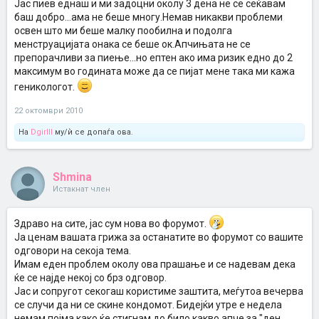
Јас пиев еднаш и ми задоцни околу 3 дена не се сеќавам
баш добро...ама не беше многу.Немав никакви проблеми
освен што ми беше малку пообилна и подолга
менструацијата онака се беше ок.Апчињата не се
препорачливи за пиење...но ептен ако има ризик едно до 2
максимум во годината може да се пијат мене така ми кажа
геникологот.
22 октомври 2010
На
Dgirlll
му/ѝ се допаѓа ова.
Shmina
Истакнат член
Здраво на сите, јас сум нова во форумот.
Ја ценам вашата грижа за останатите во форумот со вашите
одговори на секоја тема.
Имам еден проблем околу ова прашање и се надевам дека
ќе се најде некој со брз одговор.
Јас и сопругот секогаш користиме заштита, меѓутоа вечерва
се случи да ни се скине кондомот. Бидејќи утре е недела
немам појма како ќе стигнам до било какво апче за "ден