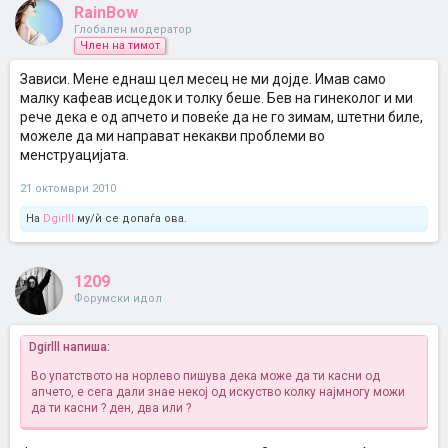
RainBow
Глобален модератор
Член на тимот
Зависи. Мене еднаш цел месец не ми дојде. Имав само
малку кафеав исцедок и толку беше. Бев на гинеколог и ми
рече дека е од апчето и повеќе да не го зимам, штетни биле,
можеле да ми направат некакви проблеми во
менструацијата.
21 октомври 2010
На
Dgirlll
му/ѝ се допаѓа ова.
1209
Форумски идол
Dgirlll напиша:
Во упатството на норлево пишува дека може да ти касни од
апчето, е сега дали знае некој од искуство колку најмногу можи
да ти касни ? ден, два или ?