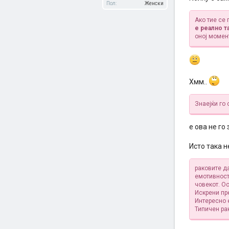
Пол:
Женски
Ако тие се
е реално т
оној момен
Хмм..
Знаејќи го 
е ова не го
Исто така н
раковите да
емотивност
човекот. Ос
Искрени пр
Интересно е
Типичен рак