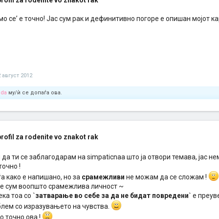
rofil za rodenite vo znakot rak
мо се’ е точно! Јас сум рак и дефинитивно погоре е опишан мојот ка
 август 2012
oda
му/ѝ се допаѓа ова.
rofil za rodenite vo znakot rak
 да ти се заблагодарам на simpaticnaa што ја отвори темава, јас н
очно !
а како е напишано, но за
срамежливи
не можам да се сложам !
 не сум воопшто срамежлива личност ~
ека тоа со
`затварање во себе за да не бидат повредени`
е преув
лем со изразувањето на чувства.
о точно ова !