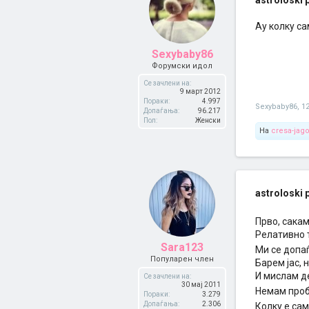
astroloski p
Ау колку са
Sexybaby86
Форумски идол
Се зачлени на:
9 март 2012
Пораки:
4.997
Sexybaby86
,
12
Допаѓања:
96.217
Пол:
Женски
На
cresa-jag
astroloski p
Прво, сакам
Релативно т
Sara123
Ми се допаѓ
Популарен член
Барем јас,
И мислам д
Се зачлени на:
30 мај 2011
Немам проб
Пораки:
3.279
Допаѓања:
2.306
Колку е сам