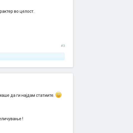
рактер во целост.
#3
емаше да ги најдам статиите.
еличување !