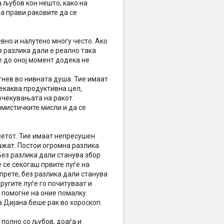
 љубов кон нешто, како на
а прави раковите да се
вно и налутено многу често. Ако
з разлика дали е реално така
сè до оној момент додека не
гнев во нивната душа. Тие имаат
некаква продуктивна цел,
очекувањата на ракот.
имистичките мисли и да се
ветот. Тие имаат непресушен
кажат. Постои огромна разлика
 Без разлика дали станува збор
 се секогаш првите луѓе на
тпрете, без разлика дали станува
ругите луѓе го почитуваат и
м помогне на оние помалку
а Дијана беше рак во хороскоп.
 полно со љубов, доаѓа и