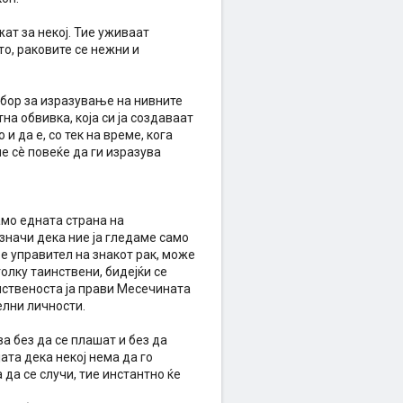
жат за некој. Тие уживаат
то, раковите се нежни и
 збор за изразување на нивните
на обвивка, која си ја создаваат
и да е, со тек на време, кога
не сè повеќе да ги изразува
амо едната страна на
 значи дека ние ја гледаме само
 е управител на знакот рак, може
олку таинствени, бидејќи се
инственоста ја прави Месечината
елни личности.
а без да се плашат и без да
ата дека некој нема да го
да се случи, тие инстантно ќе