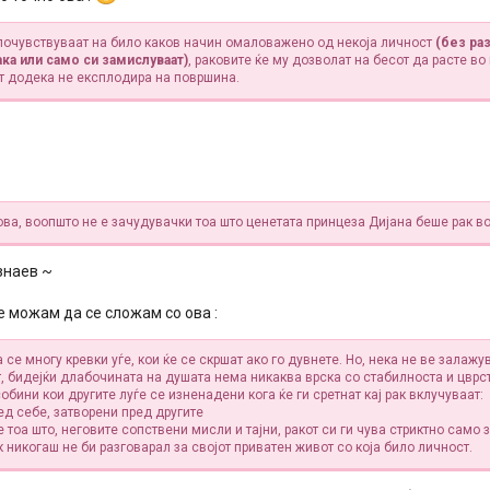
 почувствуваат на било каков начин омаловажено од некоја личност
(без ра
ака или само си замислуваат)
, раковите ќе му дозволат на бесот да расте во 
т додека не експлодира на површина.
ова, воопшто не е зачудувачки тоа што ценетата принцеза Дијана беше рак во
 знаев ~
е можам да се сложам со ова :
 се многу кревки уѓе, кои ќе се скршат ако го дувнете. Но, нека не ве залажу
, бидејќи длабочината на душата нема никаква врска со стабилноста и цврс
обини кои другите луѓе се изненадени кога ќе ги сретнат кај рак вклучуваат:
ед себе, затворени пред другите
 тоа што, неговите сопствени мисли и тајни, ракот си ги чува стриктно само з
 никогаш не би разговарал за својот приватен живот со која било личност.