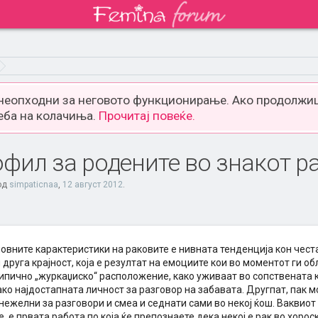
 неопходни за неговото функционирање. Ако продолжиш
еба на колачиња.
Прочитај повеќе.
фил за родените во знакот р
 од
simpaticnaa
,
12 август 2012
.
новните карактеристики на раковите е нивната тенденција кон чес
 друга крајност, која е резултат на емоциите кои во моментот ги о
ипично „журкаџиско“ расположение, како уживаат во сопствената к
ако најдостапната личност за разговор на забавата. Другпат, пак 
нежелни за разговори и смеа и седнати сами во некој ќош. Ваквиот 
 е првата работа по која ќе препознаете дека некој е рак во хорос