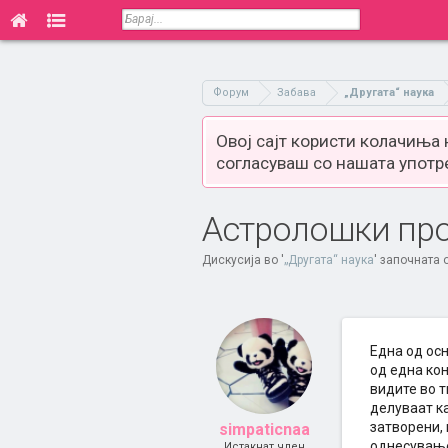
Форум
Забава
„Другата“ наука
Овој сајт користи колачиња
согласуваш со нашата употр
Астролошки про
Дискусија во '
„Другата“ наука
' започната
Една од ос
од една кон
видите во т
делуваат к
затворени, 
simpaticnaa
однесување,
Истакнат член