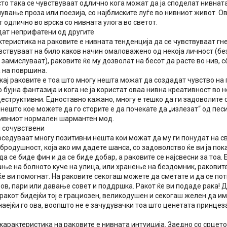
то така се чувствуваат одлично кога можат да ја споделат нивната
вање проза или поезија, со најблиските луѓе во нивниот живот. Ов
 одлично во врска со нивната улога во светот.
идат неприфатени од другите
теристика на раковите е нивната тенденција да се чувствуваат гне
вствуваат на било каков начин омаловажено од некоја личност (бе
 замислуваат), раковите ќе му дозволат на бесот да расте во нив, 
 на површина.
ај раковите е тоа што многу нешта можат да создадат чувство на 
 бујна фантазија и кога не ја користат оваа нивна креативност во 
деструктивни. Едноставно кажано, многу е тешко да ги задоволите 
нешто кое можете да го сторите е да почекате да „излезат“ од пес
нивниот нормален шармантен мод.
и сочувствени
оседуваат многу позитивни нешта кои можат да му ги понудат на с
бродушност, која ако им дадете шанса, со задоволство ќе ви ја по
да се биде фин и да се биде добар, а раковите се најсвесни за тоа.
ње на болното куче на улица, или хранење на бездомник, раковите
ќе ви помогнат. На раковите секогаш можете да сметате и да се по
ов, пари или давање совет и поддршка. Ракот ќе ви подаде рака! Д
ракот бидејќи тој е грациозен, великодушен и секогаш желен да и
наејќи го ова, воопшто не е зачудувачки тоа што ценетата принцез
карактеристика на раковите е нивната интуиција. Заедно со срцето