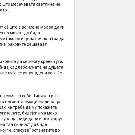
ко што месечевата светлина не
отот.
 сè што е во нивна моќ за да ги
 лесно можат да бидат
ме (ако не и цела вечност) за да
лка, раковите решаваат
аковите да се многу кревки уѓе,
, бидејќи длабочината на душата
ите луѓе се изненадени кога ќе
тно само за себе. Типичен рак
ата неговата емоционалност ја
рак, ќе треба да му покажете
угите луѓе, бидејќи има меко
чекува да види дали и некој друг
 на таа личност да биде
кој ги „спасува“ останатите во