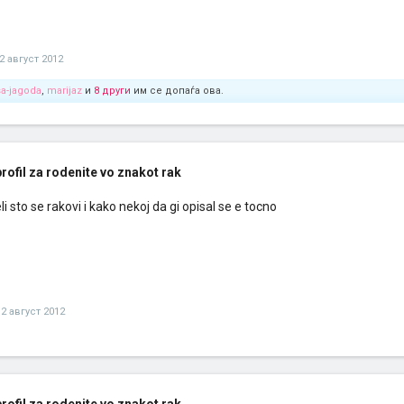
2 август 2012
a-jagoda
,
marijaz
и
8 други
им се допаѓа ова.
rofil za rodenite vo znakot rak
i sto se rakovi i kako nekoj da gi opisal se e tocno
12 август 2012