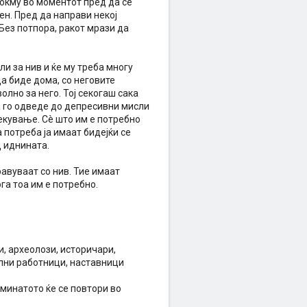
токму во моментот пред да се
вен. Пред да направи некој
 Без потпора, ракот мрази да
ли за нив и ќе му треба многу
а биде дома, со неговите
олно за него. Тој секогаш сака
а го одведе до депресивни мисли
лекување. Сè што им е потребно
 потреба ја имаат бидејќи се
д иднината.
равуваат со нив. Тие имаат
га тоа им е потребно.
и, археолози, историчари,
ални работници, наставници
минатото ќе се повтори во