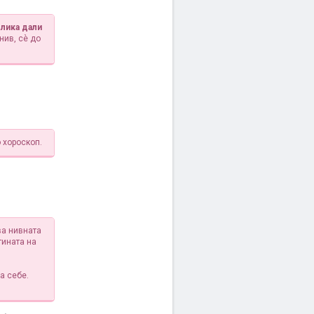
злика дали
нив, сè до
 хороскоп.
ва нивната
тината на
а себе.