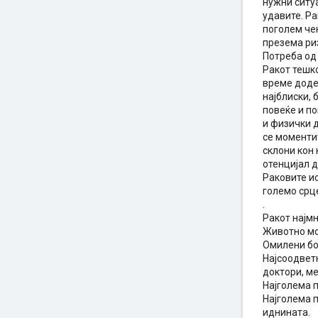
нужни ситуа
удавите. Ра
поголем чек
презема риз
Потреба од
Ракот тешко
време додек
најблиски, 
повеќе и п
и физички д
се моментит
склони кон
отенцијал д
Раковите ис
големо срце
.
Ракот најмн
Животно мо
Омилени бои
Најсоодветн
доктори, ме
Најголема п
Најголема 
иднината.