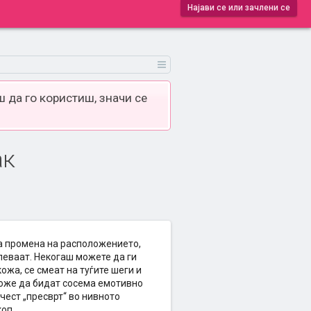
Најави се или зачлени се
 да го користиш, значи се
ак
та промена на расположението,
блеваат. Некогаш можете да ги
ожа, се смеат на туѓите шеги и
може да бидат сосема емотивно
чест „пресврт“ во нивното
коп.