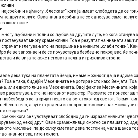
ижливи
 најсреќни и најмногу „блескаат“ кога ја имаат слободата да се гри
м на другите луѓе. Оваа нивна особина не се однесува само на луѓе
 со животните.
и
 многу љубезни и полни со љубов за другите луѓе, но кога станува
е постануваат многу срамежливи. Тоа е резултат на нивната заштит
о спречат излегувањето на површина на нивните „слаби точки“. Како 
ро ќе ве запознае и ќе се почувствува безбедно покрај вас, ќе поч
вства и ќе ви ја покаже неговата нежна и грижлива страна.
аеле дека тука на планетата Земја, имаме можност да ја видиме с
 Тоа е така, бидејќи Месечината не ротира исто како Земјата. Тоа
на, или едното лице на Месечината. Овој факт за Месечината, која
во расветлувањето на неговиот карактер. Раковите се понекогаш т
 најбезбедно кога кријат нешто од остатокот од светот. Токму та
небесно тело, а луѓето родени во овој хороскопски знак – исклучит
те се среќни?
 среќни кога се чувствуваат слободно да ги изразат нивните чувств
рувани од некој друг. Овие срамежливци смртно се плашат од идеј
ното мислење, па доколку сметаат дека постои најмала шанса тоа 
 во нивниот заштитен оклоп.