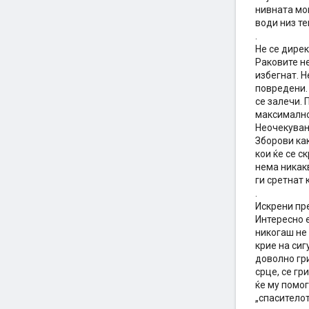
нивната моќ
води низ те
.
Не се дире
Раковите не
избегнат. Н
повредени. 
се залечи.
максимално
Неочекуван
Зборови как
кои ќе се с
нема никакв
ги сретнат 
.
Искрени пр
Интересно е
никогаш не 
крие на сиг
доволно гри
срце, се гр
ќе му помог
„спасителот