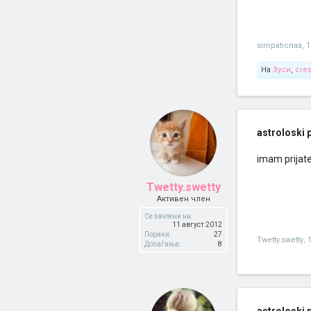
simpaticnaa
,
1
На
Зуси
,
cres
astroloski p
imam prijatel
Twetty.swetty
Активен член
Се зачлени на:
11 август 2012
Пораки:
27
Twetty.swetty
,
Допаѓања:
8