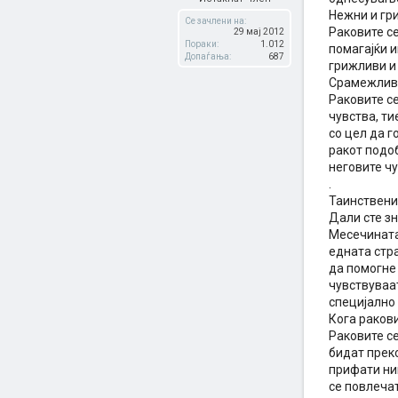
Нежни и гр
Се зачлени на:
Раковите се
29 мај 2012
Пораки:
1.012
помагајќи и
Допаѓања:
687
грижливи и
Срамежлив
Раковите се
чувства, ти
со цел да г
ракот подоб
неговите чу
.
Таинствени
Дали сте зн
Месечината?
едната стра
да помогне 
чувствуваат
специјално 
Кога ракови
Раковите се
бидат преко
прифати нив
се повлечат