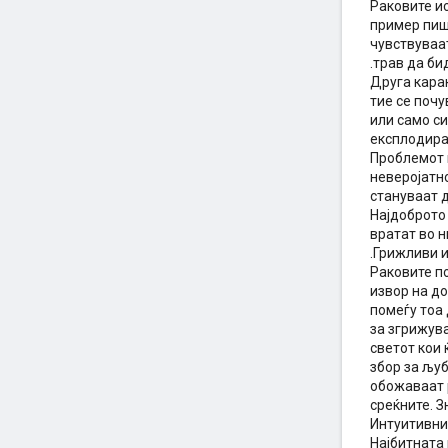
Раковите ис
пример пишу
чувствуваат
.трав да б
Друга карак
тие се почу
или само си
експлодира
Проблемот к
неверојатно
стануваат 
Најдоброто 
вратат во 
.Грижливи 
Раковите п
извор на до
помеѓу тоа 
за згрижува
светот кои 
збор за љуб
обожаваат 
среќните. З
Интуитивни
Најбитната 