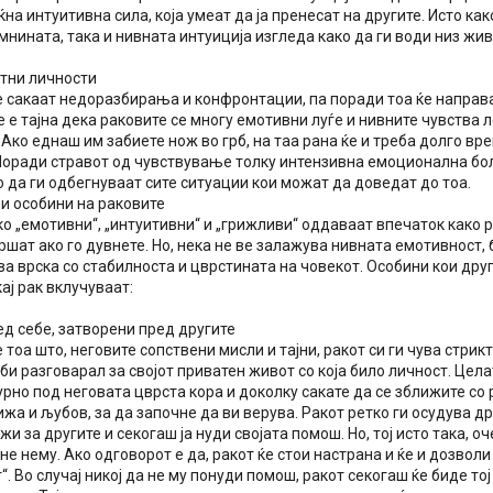
на интуитивна сила, која умеат да ја пренесат на другите. Исто ка
мнината, така и нивната интуиција изгледа како да ги води низ жив
ктни личности
 сакаат недоразбирања и конфронтации, па поради тоа ќе направат
е е тајна дека раковите се многу емотивни луѓе и нивните чувства
Ако еднаш им забиете нож во грб, на таа рана ќе и треба долго вре
 Поради стравот од чувствување толку интензивна емоционална бо
 да ги одбегнуваат сите ситуации кои можат да доведат до тоа.
и особини на раковите
о „емотивни“, „интуитивни“ и „грижливи“ оддаваат впечаток како р
кршат ако го дувнете. Но, нека не ве залажува нивната емотивност
а врска со стабилноста и цврстината на човекот. Особини кои друг
кај рак вклучуваат:
ед себе, затворени пред другите
 тоа што, неговите сопствени мисли и тајни, ракот си ги чува стрик
би разговарал за својот приватен живот со која било личност. Цел
урно под неговата цврста кора и доколку сакате да се зближите со 
жа и љубов, за да започне да ви верува. Ракот ретко ги осудува др
ижи за другите и секогаш ја нуди својата помош. Но, тој исто така, о
не нему. Ако одговорот е да, ракот ќе стои настрана и ќе и дозволи
“. Во случај никој да не му понуди помош, ракот секогаш ќе биде тој 