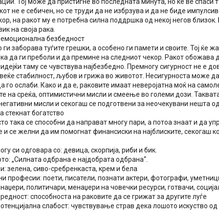
ции. Тој може да пристигне во последната минута, но ќе ве спаси 
кот не е себичен, но се труди да не избрзува и да не биде импулси
ор, на ракот му е потребна силна поддршка од некој негов близок.
ик на своја рака.
 емоционална безбедност
 ги заборава туѓите грешки, а особено ги памети и своите. Тој ќе жа
а да ги преболи и да премине на следниот чекор. Ракот обожава д
бидејќи таму се чувствува најбезбедно. Премногу сигурност не е дов
овеќе стабилност, љубов и грижа во животот. Несигурноста може д
а го ослаби. Како и да е, раковите имаат неверојатна моќ на само
е на среќа, оптимистични мисли и смеење во големи дози. Таквата
 негативни мисли и секогаш се подготвени за неочекувани нешта о
а стекнат богатство
то така се способни да направат многу пари, а потоа знаат и да уп
 и се желни да им помогнат финансиски на најблиските, секогаш ко
огу си одговара со: девица, скорпија, риби и бик.
то: „Силната одбрана е најдобрата одбрана“.
: зелена, сиво-сребренкаста, крем и бела
и професии: поети, писатели, познати актери, фотографи, уметниц
наџери, политичари, менаџери на човечки ресурси, готвачи, социј
редност: способноста на раковите да се грижат за другите луѓе
потенцијална слабост: чувствување страв дека лошото искуство од 