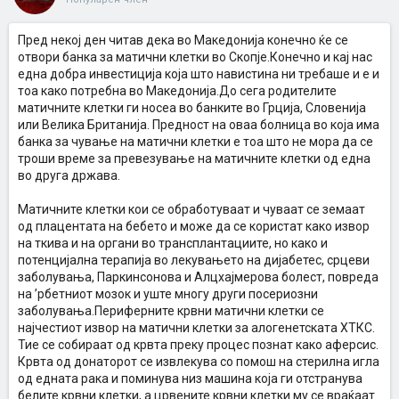
Пред некој ден читав дека во Македонија конечно ќе се
отвори банка за матични клетки во Скопје.Конечно и кај нас
една добра инвестиција која што навистина ни требаше и е и
тоа како потребна во Македонија.До сега родителите
матичните клетки ги носеа во банките во Грција, Словенија
или Велика Британија. Предност на оваа болница во коjа има
банка за чување на матични клетки е тоа што не мора да се
троши време за превезување на матичните клетки од една
во друга држава.
Матичните клетки кои се обработуваат и чуваат се земаат
од плацентата на бебето и може да се користат како извор
на ткива и на органи во трансплантациите, но како и
потенцијална терапија во лекувањето на дијабетес, срцеви
заболувања, Паркинсонова и Алцхајмерова болест, повреда
на ’рбетниот мозок и уште многу други посериозни
заболувања.Периферните крвни матични клетки се
најчестиот извор на матични клетки за алогенетската ХТКС.
Тие се собираат од крвта преку процес познат како аферсис.
Крвта од донаторот се извлекува со помош на стерилна игла
од едната рака и поминува низ машина која ги отстранува
белите крвни клетки, а црвените крвни клетки му се враќаат