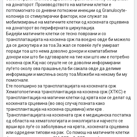
на донаторот. Производството на матични клетки е
потпомогнато со дневни поткожни инекции од Granulocyte-
колонија со стимулирачки фактори, кои служат за
мобилизирање на матичните клетки од коскената срцевина
на донаторот во периферната циркулација.
Бидејќи матичните клетки се тесно поврзани и со
трансплатацијата на коскена срж па воедно овде би можело
да се дискутира и за тоа.За жал се повеќе луѓе умираат
поради тоа што нема доволно донори и компатабилни
донори кои што би одговарале на тие кои што им е потребно
коскена срж.Кај нас сеуште не се доволни информирани
луѓето околу ова прашање,па би сакала овде да делиме
информации и мислења околу тоа.Можеби на некому би му
помогнале.
Ете поопширно за трансплатацијата на коскената срж
Хематопоетичка трансплантација на коскена срж (ХТКС) е
трансплантација на матични клетки од крвта кои се делат од
коскената срцевина (во овој случај позната како
трансплантација на коскена срцевина) или крв .
Трансплантацијата на коскената срж е медицинска постапка
од областа на хематологијата и онколгијата и најчесто се
врши врз луѓе со заболување на крвта , коскената срцевина
или одредени типови на рак . Со помош на матичните клетки