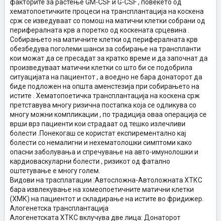
факторите за растење GM-CSF и G-CSF , повеќето од
хематопоетичките процеси на трансплантација на коскена
срж се изведуваат со помош на матични клетки собрани од
перифералната крв а поретко од коскената срцевина .
Собирањето на матичните клетки од перифералната крв
обезбедува поголеми шанси за собирање на транспланти
кои можат да се пресадат за кратко време и да започнат да
произведуваат матични клетки со што би се подобрила
ситуацијата на пациентот , а воедно не бара донаторот да
биде подложен на општа аменстезија при собирањето на
истите . Хематопоетичка трансплантација на коскена срж
претставува многу ризична постапка која се одликува со
многу можни компликации , по традиција оваа операција се
врши врз пациенти кои страдаат од тешко излечливи
болести .Понекогаш се користат експирементално кај
болести со немалигни и нехематолошки симптоми како
опасни заболувања и спречување на авто-имунолошки и
кардиоваскуларни болести , ризикот од фатално
оштетување е многу голем.
Видови на трасплатации :Автосложна-Автоложната ХТКС
бара извлекување на хомеопоетичните матични клетки
(ХМК) на пациентот и складирање на истите во фридижер.
Алогенетска трансплантација
Алогенетската ХТКС вклучува две лица: Донаторот