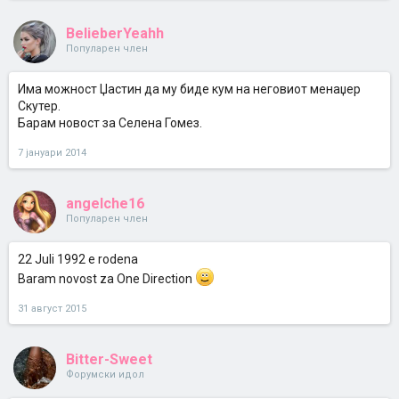
BelieberYeahh
Популарен член
Има можност Џастин да му биде кум на неговиот менаџер
Скутер.
Барам новост за Селена Гомез.
7 јануари 2014
angelche16
Популарен член
22 Juli 1992 e rodena
Baram novost za One Direction
31 август 2015
Bitter-Sweet
Форумски идол