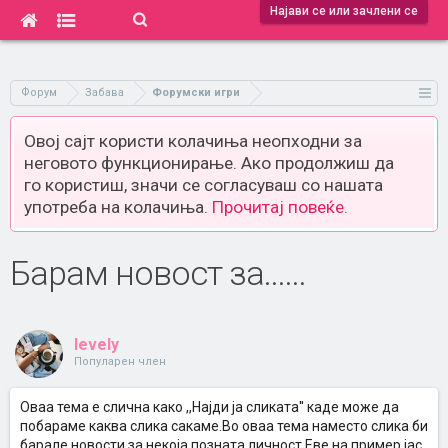
Најави се или зачлени се
Форум
Забава
Форумски игри
Овој сајт користи колачиња неопходни за
неговото функционирање. Ако продолжиш да
го користиш, значи се согласуваш со нашата
употреба на колачиња.
Прочитај повеќе.
Барам новост за......
levely
Популарен член
Оваа тема е слична како ,,Најди ја сликата'' каде може да
побараме каква слика сакаме.Во оваа тема наместо слика би
барале новости за некоја позната личност.Eве на пример јас