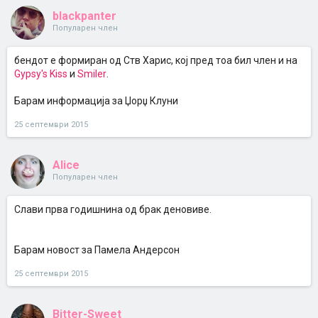
blackpanter
Популарен член
бендот е формиран од Ств Харис, кој пред тоа бил член и на
Gypsy's Kiss
и
Smiler
.
Барам информација за Џорџ Клуни
25 септември 2015
Аliсe
Популарен член
Слави прва годишнина од брак деновиве.
Барам новост за Памела Андерсон
25 септември 2015
Bitter-Sweet