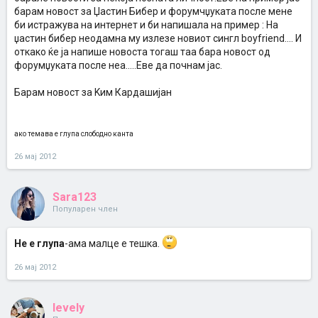
барам новост за Џастин Бибер и форумчџуката после мене
би истражува на интернет и би напишала на пример : На
џастин бибер неодамна му излезе новиот сингл boyfriend.... И
откако ќе ја напише новоста тогаш таа бара новост од
форумџуката после неа.....Eве да почнам јас.
Барам новост за Kим Кардашијан
ако темава е глупа слободно канта
26 мај 2012
Sara123
Популарен член
Не е глупа
-ама малце е тешка.
26 мај 2012
levely