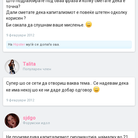
Што подразбирате под оваа фраза и колку сметате дека е
точна?
Дали сметате дека капитализмот е повеќе штетен одколку
корисен ?
Би сакала да слушнам ваше мислење.
9 февруари 2012
На
Hipster
му/ѝ се допаѓа ова.
Talita
Популарен член
Супер шо се сети да отвориш ваква тема... Се надевам дека
ке има некој шо ке ни даде добар одговор
9 февруари 2012
sjdgo
Форумски идол
Не произведува капитализмот сиромаштија, најмалку во 21.