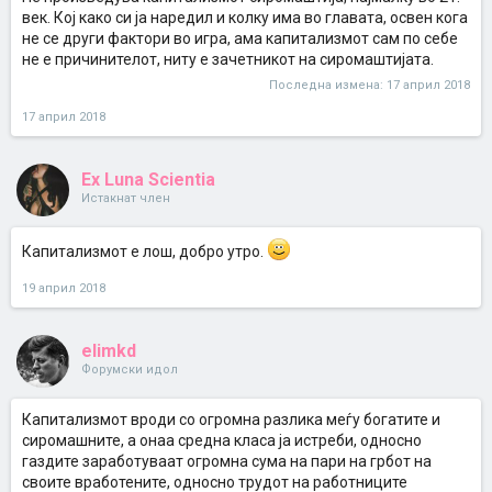
век. Кој како си ја наредил и колку има во главата, освен кога
не се други фактори во игра, ама капитализмот сам по себе
не е причинителот, ниту е зачетникот на сиромаштијата.
Последна измена:
17 април 2018
17 април 2018
Ex Luna Scientia
Истакнат член
Капитализмот е лош, добро утро.
19 април 2018
elimkd
Форумски идол
Капитализмот вроди со огромна разлика меѓу богатите и
сиромашните, а онаа средна класа ја истреби, односно
газдите заработуваат огромна сума на пари на грбот на
своите вработените, односно трудот на работниците