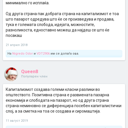
минимално го исплаќа.
Од друга страна пак добрата страна на капитализмот е тоа
што пазарот одредува што ќе се произведува и продава,
тука е големата слобода, идејата, можностите,
разноликоста, едноставно можеш да најдеш се што ќе
посакаш
21 април 2018
На
Nigredo Odor
и
VDT2906
им се допаѓа ова.
Queen8
Популарен член
Капитализмот создава големи класни разлики во
општеството. Позитивна страна е развиената пазарна
економија и слободата на пазарот, но од друга страна
страна неминовно се диференцира посебен капиталистички
слој, а за сметка на тоа се создава и сиромаштија.
11 август 2019