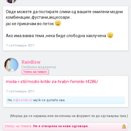
Овде можете да постирате слики од вашите омилени модни
комбинации ,фустани,акцесоари ..
jас ке прикачам во петок
Ако има ваква тема ,нека биде слободна заклучена
7 септември 2011
RainBow
Глобален модератор
Член на тимот
moda-i-stil/modni-kritiki-za-hrabri-feminki-t4286/
7 септември 2011
На
sr@cen&ce)
му/ѝ се допаѓа ова.
(Мораш да се најавиш или зачлениш на форумот за да одговараш тука.)
Статус на темата:
Не е отворена за нови одговори.