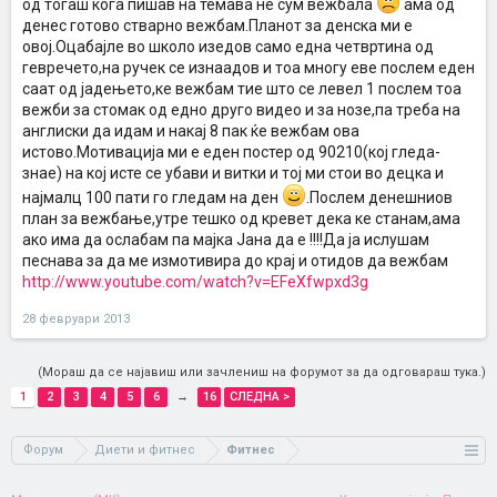
од тогаш кога пишав на темава не сум вежбала
ама од
денес готово стварно вежбам.Планот за денска ми е
овој.Оцабајле во школо изедов само една четвртина од
гевречето,на ручек се изнаадов и тоа многу еве послем еден
саат од јадењето,ке вежбам тие што се левел 1 послем тоа
вежби за стомак од едно друго видео и за нозе,па треба на
англиски да идам и накај 8 пак ќе вежбам ова
истово.Мотивација ми е еден постер од 90210(кој гледа-
знае) на кој исте се убави и витки и тој ми стои во децка и
најмалц 100 пати го гледам на ден
.Послем денешниов
план за вежбање,утре тешко од кревет дека ке станам,ама
ако има да ослабам па мајка Јана да е !!!!Да ја ислушам
песнава за да ме измотивира до крај и отидов да вежбам
http://www.youtube.com/watch?v=EFeXfwpxd3g
28 февруари 2013
(Мораш да се најавиш или зачлениш на форумот за да одговараш тука.)
1
2
3
4
5
6
→
16
СЛЕДНА >
Форум
Диети и фитнес
Фитнес