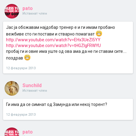
pato
Истакнат член
Јас ја обожавам најдобар тренер е и ги имам пробано
вежбиве сто ги постави и стварно помагаат
http://www.youtube.com/watch?v=EHx3UeZl5YY
http://www.youtube.com/watch?v=tHGZIgFRWYU
пробај ги и овие има уште од ова ама да не ги ставам сите....
поздрав
12 февруари 2013
Sunchild
Истакнат член
Ги има да се симнат од Замунда или некој торент?
12 февруари 2013
pato