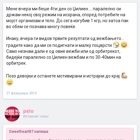
Мене вчера ми беше 4ти ден со Џилиен.... паралелно си
држам некој свој режим на исхрана, според потребите на
мојот организам и тело. До сега изгубив 1 кгр, но затоа пак
во обем се познава многу повеќе.
Инаку, вчера ги видов првите резултати од вежбањето...
градите како да ми се подигнати и малку поцврсти
.
Само незнам дали е од овие вежби или од орбитрекот,
бидејќи паралелно со Џилиен вежбам и по 30-40мин на
орбитрек.
Позз девојки и останете мотивирани и истрајни до крај
27 февруари 2013
pato
Истакнат член
Sweetheart87 напиша: