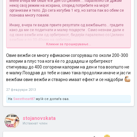
Мене вчера ми беше 4ти ден со Џилиен.... паралелно си држам
некој свој режим на исхрана, според потребите на мојот
организам и тело. До сега изгубив 1 кгр, но затоа пак во обем се
познава многу повеќе.
Инаку, вчера ги видов првите резултати од вежбањето... градите
како да ми се подигнати и малку поцврсти
. Само незнам дали е
од овие вежби или од орбитрекот, бидејќи паралелно со Џилиен
вежбам и по 30-40мин на орбитрек.
Кликни за проширување...
Позз девојки и останете мотивирани и истрајни до крај
Овие вежби се многу ефикасни согоруваш по околи 200-300
калории а плус тоа кога ќе го додадеш и орбитрекот
стигнуваш до 400 согорени калории на ден и тоа воопшто не
е малку.Поздрав до тебе и само така продолжи иначе и јас ги
вежбам овие вежби и стварно имаат ефект и се најдобри
27 февруари 2013
На
Sweetheart87
му/ѝ се допаѓа ова.
stojanovskata
Истакнат член