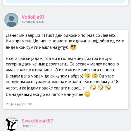
Vodolija93
Активен член
Денес ми заврши 11тиот ден односно почнав со Левел2...
Има промени, Џилиан е навистина одлична, најдобра од сите
видеа кои сум ги нашла на јутјуб.
Е сега све си јадам, тоа ми е голем минус, затоа не сум
сигурна дали ке има резултати... Се осекам малку полесно
ама сепак не е видливо... А и не се измерив кога почнав
(немам вага морам да си купам набрзо)
Од утре
почнувам со поурамнотежена исхрана... Ќе вечерам до 18
часот, и ќе јадам повеќе салати и овошје.....
Се надевам дека до на лето ќе ни успее
26 февруари 2013
Sweetheart87
Популарен член