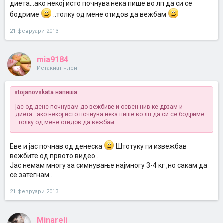
диета...ако некој исто почнува нека пише во лп да си се
бодриме
..толку од мене отидов да вежбам
21 февруари 2013
mia9184
Истакнат член
stojanovskata напиша:
јас од денс почнувам до вежбиве и освен нив ке дрзам и
диета...ако некој исто почнува нека пише во лп да си се бодриме
..толку од мене отидов да вежбам
Еве и јас почнав од денеска
Штотуку ги извежбав
вежбите од првото видео .
Јас немам многу за симнување најмногу 3-4 кг ,но сакам да
се затегнам .
21 февруари 2013
Minareli