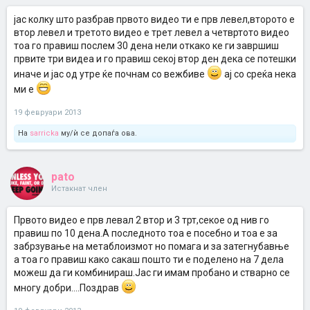
јас колку што разбрав првото видео ти е прв левел,второто е
втор левел и третото видео е трет левел а четвртото видео
тоа го правиш послем 30 дена нели откако ке ги завршиш
првите три видеа и го правиш секој втор ден дека се потешки
иначе и јас од утре ќе почнам со вежбиве
ај со среќа нека
ми е
19 февруари 2013
На
sarricka
му/ѝ се допаѓа ова.
pato
Истакнат член
Првото видео е прв левал 2 втор и 3 трт,секое од нив го
правиш по 10 дена.А последното тоа е посебно и тоа е за
забрзување на метаблоизмот но помага и за затегнубавње
а тоа го правиш како сакаш пошто ти е поделено на 7 дела
можеш да ги комбинираш.Јас ги имам пробано и стварно се
многу добри....Поздрав