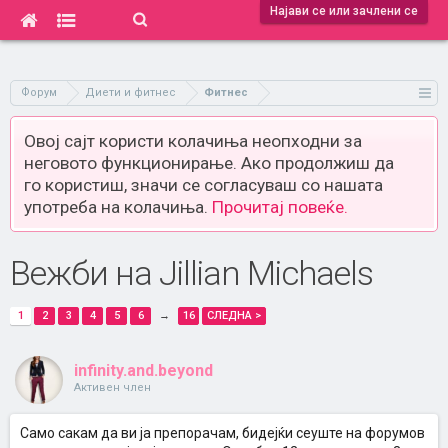
Најави се или зачлени се
Форум
Диети и фитнес
Фитнес
Овој сајт користи колачиња неопходни за
неговото функционирање. Ако продолжиш да
го користиш, значи се согласуваш со нашата
употреба на колачиња.
Прочитај повеќе.
Вежби на Jillian Michaels
1
2
3
4
5
6
→
16
СЛЕДНА >
infinity.and.beyond
Активен член
Само сакам да ви ја препорачам, бидејќи сеуште на форумов