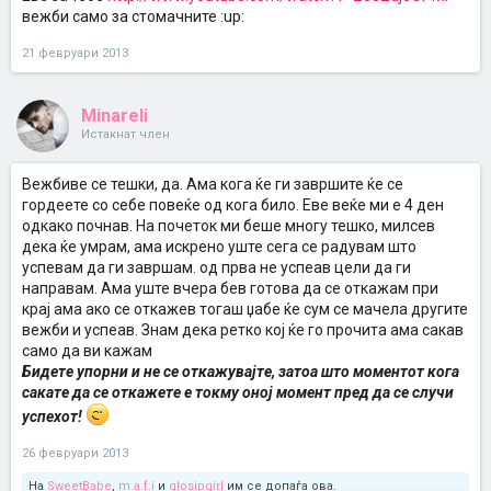
вежби само за стомачните :up:
21 февруари 2013
Minareli
Истакнат член
Вежбиве се тешки, да. Ама кога ќе ги завршите ќе се
гордеете со себе повеќе од кога било. Еве веќе ми е 4 ден
одкако почнав. На почеток ми беше многу тешко, милсев
дека ќе умрам, ама искрено уште сега се радувам што
успевам да ги завршам. од прва не успеав цели да ги
направам. Ама уште вчера бев готова да се откажам при
крај ама ако се откажев тогаш џабе ќе сум се мачела другите
вежби и успеав. Знам дека ретко кој ќе го прочита ама сакав
само да ви кажам
Бидете упорни и не се откажувајте, затоа што моментот кога
сакате да се откажете е токму оној момент пред да се случи
успехот!
26 февруари 2013
На
SweetBabe
,
m.a.f.i
и
glosipgirl
им се допаѓа ова.