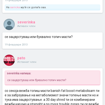
19 февруари 2013
На
sarricka
му/ѝ се допаѓа ова.
severinka
Активен член
се зацврстуваш или буквално топич масти?
19 февруари 2013
pato
Истакнат член
severinka напиша:
се зацврстуваш или буквално топич масти?
со секоја вежба топиш масти banish fat boost metabolisam ти
е за забрзување на метаболизмот значи топење масти но и
тука има зацврстување. а 30 day shred ти се комбинирани
вежби кардио и strenght а no more trouble zones ти се вежби