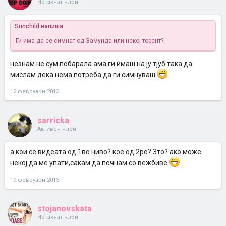
Истакнат член
Sunchild напиша:
Ги има да се симнат од Замунда или некој торент?
незнам не сум побарала ама ги имаш на ју тјуб така да
мислам дека нема потреба да ги симнуваш
12 февруари 2013
sarricka
Активен член
a кои се видеата од 1во ниво? кое од 2ро? 3то? ако може
некој да ме упати,сакам да почнам со вежбиве
19 февруари 2013
stojanovskata
Истакнат член