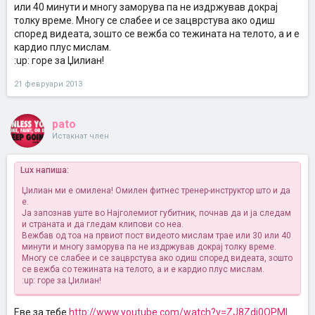
или 40 минути и многу заморува па не издржував докрај
толку време. Многу се слабее и се зацврстува ако одиш
според видеата, зошто се вежба со тежината на телото, а и е
кардио плус мислам.
:up: горе за Џилиан!
21 февруари 2013
pato
Истакнат член
Lux напиша:
Џилиан ми е омилена! Омилен фитнес тренер-инструктор што и да
е.
Ја запознав уште во Најголемиот губитник, почнав да и ја следам
и страната и да гледам клипови со неа.
Вежбав од тоа на првиот пост видеото мислам трае или 30 или 40
минути и многу заморува па не издржував докрај толку време.
Многу се слабее и се зацврстува ако одиш според видеата, зошто
се вежба со тежината на телото, а и е кардио плус мислам.
:up: горе за Џилиан!
Еве за тебе
http://www.youtube.com/watch?v=ZJ8Zdj0OPMI