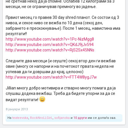
не сретнав некој да ја спомне. Ослабев 12 килограми за 3
месеци, не се ограничував премногу во јадење.
Првиот месец го правев 30 day shred планот. Се состои од 3
нивоа, и секое ниво се вежба по 10 дена (секој ден,
забрането е прескокнување). После 1 месец, навистина има
резултати!!
http://www.youtube.com/watch?v=1Pc-NizMgg8
http://www.youtube.com/watch?v=QKdJ9jJv594
http://www.youtube.com/watch?v=RjS2Sx45NNs
Следните два месеци (и сеуште) секој втор ден ги вежбав
овие (многу се напорни и на почетокот првата недела не
успевав да ги довршам до крај, целосно)
http://www.youtube.com/watch?v=FTT4W8ygJ7w
Jillian многу добро мотивира и стварно многу помага да ја
слушаш додека вежбаш. Треба да бидете упорни за да се
видат резултати!
8 јануари 2013
На
teateevska
,
RockNroLLGirL
,
sofijanoka
и
10 други
им се допаѓа ова.