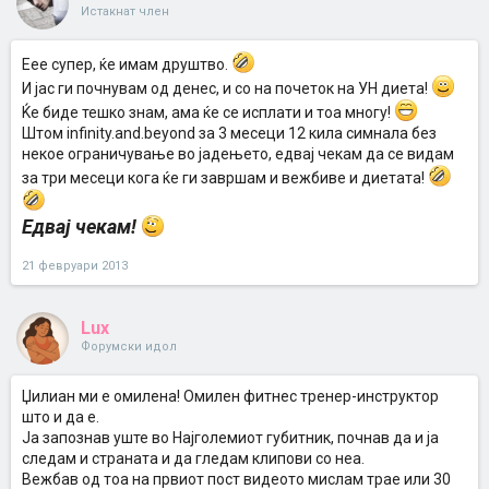
Истакнат член
Еее супер, ќе имам друштво.
И јас ги почнувам од денес, и со на почеток на УН диета!
Ќе биде тешко знам, ама ќе се исплати и тоа многу!
Штом infinity.and.beyond за 3 месеци 12 кила симнала без
некое ограничување во јадењето, едвај чекам да се видам
за три месеци кога ќе ги завршам и вежбиве и диетата!
Едвај чекам!
21 февруари 2013
Lux
Форумски идол
Џилиан ми е омилена! Омилен фитнес тренер-инструктор
што и да е.
Ја запознав уште во Најголемиот губитник, почнав да и ја
следам и страната и да гледам клипови со неа.
Вежбав од тоа на првиот пост видеото мислам трае или 30