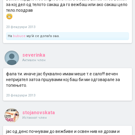
за кој дел од телото сакаш да го вежбаш или ако сакаш цело
тело.поздрав
20 февруари 2013
На
bubuce
му/ѝ се допаѓа ова.
severinka
Активен член
фала ти. иначе јас буквално имам меше т.е сало!!! вечен
непријател затоа пршувамм кој баш би ми одговарале за
топењето.
20 февруари 2013
stojanovskata
Истакнат член
јас од денс почнувам до вежбиве и освен нив ке дрзам и