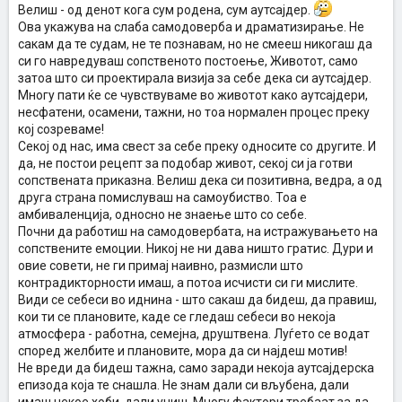
Велиш - од денот кога сум родена, сум аутсајдер.
Ова укажува на слаба самодоверба и драматизирање. Не
сакам да те судам, не те познавам, но не смееш никогаш да
си го навредуваш сопственото постоење, Животот, само
затоа што си проектирала визија за себе дека си аутсајдер.
Многу пати ќе се чувствуваме во животот како аутсајдери,
несфатени, осамени, тажни, но тоа нормален процес преку
кој созреваме!
Секој од нас, има свест за себе преку односите со другите. И
да, не постои рецепт за подобар живот, секој си ја готви
сопствената приказна. Велиш дека си позитивна, ведра, а од
друга страна помислуваш на самоубиство. Тоа е
амбиваленција, односно не знаење што со себе.
Почни да работиш на самодовербата, на истражувањето на
сопствените емоции. Никој не ни дава ништо гратис. Дури и
овие совети, не ги примај наивно, размисли што
контрадикторности имаш, а потоа исчисти си ги мислите.
Види се себеси во иднина - што сакаш да бидеш, да правиш,
кои ти се плановите, каде се гледаш себеси во некоја
атмосфера - работна, семејна, друштвена. Луѓето се водат
според желбите и плановите, мора да си најдеш мотив!
Не вреди да бидеш тажна, само заради некоја аутсајдерска
епизода која те снашла. Не знам дали си вљубена, дали