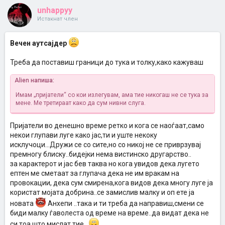
unhappyy
Истакнат член
Вечен аутсајдер
Треба да поставиш граници до тука и толку,како кажуваш
Alien напиша:
Имам „пријатели“ со кои излегувам, ама тие никогаш не се тука за
мене. Ме третираат како да сум нивни слуга.
Пријатели во денешно време ретко и кога се наоѓаат,само
некои глупави луге како јас,ти и уште некоку
исклучоци...Дружи се со сите,но со никој не се приврзувај
премногу блиску..бидејки нема вистинско другарство..
за карактерот и јас бев таква но кога увидов дека лугето
ептен ме сметаат за глупача дека не им вракам на
провокации, дека сум смирена,кога видов дека многу луге ја
користат мојата добрина..се замислив малку и оп ете ја
новата
Анхепи ..така и ти треба да направиш,смени се
биди малку ѓаволеста од време на време..да видат дека не
си тоа што мислат тие..