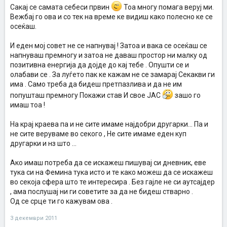
Сакај се самата себеси првин
Тоа многу помага веруј ми.
Вежбај го ова и со тек на време ке видиш како полесно ке се
осеќаш.
И еден мој совет не се напнувај ! Затоа и вака се осеќаш се
напнуваш премногу и затоа не даваш простор ни малку од
позитивна енергија да дојде до кај тебе . Опушти се и
олабави се . За луѓето пак ке кажам не се замарај Секакви ги
има . Само треба да бидеш претпазлива и да не им
попушташ премногу Покажи став И свое ЈАС
зашо го
имаш тоа !
На крај краева па и не сите имаме најдобри другарки... Па и
не сите веруваме во секого , Не сите имаме еден куп
другарки и нз што ...
Ако имаш потреба да се искажеш пишувај си дневник, еве
тука си на Фемина тука исто и те како можеш да се искажеш
во секоја сфера што те интересира . Без гајле не си аутсајдер
, ама послушај ни ги советите за да не бидеш стварно .
Од се срце ти го кажувам ова .
3 декември 2011