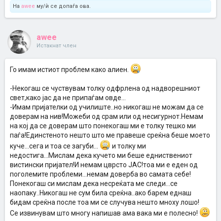
На
awee
му/ѝ се допаѓа ова.
awee
Истакнат член
Го имам истиот проблем како алиен.
-Некогаш се чуствувам толку одфрлена од надворешниот
свет,како јас да не припаѓам овде...
-Имам пријателки од училиштe..но никогаш не можам да се
доверам на нив!Можеби од срам или од несигурнот.Немам
на кој да се доверам што понекогаш ми е толку тешко ми
паѓа!Единстеното нешто што ме правеше среќна беше моето
куче...сега и тоа се загуби...
и толку ми
недостига...Мислам дека кучето ми беше едниствениот
вистински пријател!И немам цврсто ЈАС!тоа ми е еден од
поголемите проблеми...немам доверба во самата себе!
Понекогаш си мислам дека несреќата ме следи...се
наопаку..Никогаш не сум била среќна..ако барем еднаш
бидам среќна после тоа ми се случува нешто мноху лошо!
Се извинувам што многу напишав ама вака ми е полесно!