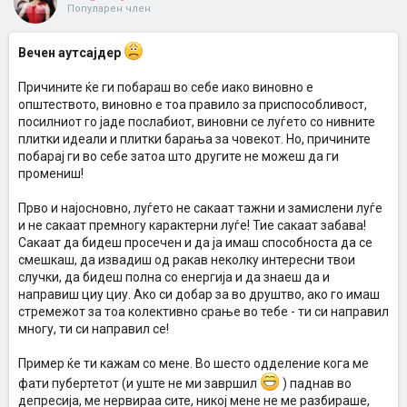
Популарен член
Вечен аутсајдер
Причините ќе ги побараш во себе иако виновно е
општеството, виновно е тоа правило за приспособливост,
посилниот го јаде послабиот, виновни се луѓето со нивните
плитки идеали и плитки барања за човекот. Но, причините
побарај ги во себе затоа што другите не можеш да ги
промениш!
Прво и најосновно, луѓето не сакаат тажни и замислени луѓе
и не сакаат премногу карактерни луѓе! Тие сакаат забава!
Сакаат да бидеш просечен и да ја имаш способноста да се
смешкаш, да извадиш од ракав неколку интересни твои
случки, да бидеш полна со енергија и да знаеш да и
направиш циу циу. Ако си добар за во друштво, ако го имаш
стремежот за тоа колективно срање во тебе - ти си направил
многу, ти си направил се!
Пример ќе ти кажам со мене. Во шесто одделение кога ме
фати пубертетот (и уште не ми завршил
) паднав во
депресија, ме нервираа сите, никој мене не ме разбираше,