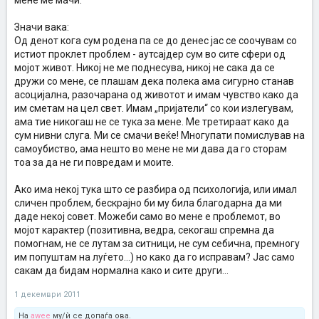
мене ме мачи.
Значи вака:
Од денот кога сум родена па се до денес јас се соочувам со
истиот проклет проблем - аутсајдер сум во сите сфери од
мојот живот. Никој не ме поднесува, никој не сака да се
дружи со мене, се плашам дека полека ама сигурно станав
асоцијална, разочарана од животот и имам чувство како да
им сметам на цел свет. Имам „пријатели“ со кои излегувам,
ама тие никогаш не се тука за мене. Ме третираат како да
сум нивни слуга. Ми се смачи веќе! Многупати помислував на
самоубиство, ама нешто во мене не ми дава да го сторам
тоа за да не ги повредам и моите.
Ако има некој тука што се разбира од психологија, или имал
сличен проблем, бескрајно би му била благодарна да ми
даде некој совет. Можеби само во мене е проблемот, во
мојот карактер (позитивна, ведра, секогаш спремна да
помогнам, не се лутам за ситници, не сум себична, премногу
им попуштам на луѓето...) но како да го исправам? Јас само
сакам да бидам нормална како и сите други...
1 декември 2011
На
awee
му/ѝ се допаѓа ова.