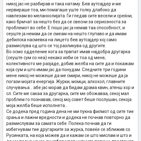
никој јас не разбирав и така натаму. Бев аутсајдер и ме
нервираше тоа, ми помагаше уште толку длабоко да
навлезам во меланхолијата. Ги гледав сите весели и среќни,
како брмчат за нешто без да се свесни за сериозноста за
проблемот во себе. Е пошо јас ја немав таа способност, и
сеуште ја немам да се смеам на нешто глупаво и да имам
дебилска насмевка на лицето бев аутсајдер кој само
размислува од што се тој разликува од другите.
Во осмо одделение кога за првпат имав најдобра другарка
(сеуште сум со неа) некако изби се тоа од мене,
колективното ме разјаде, добив желба на сите да и покажам
која сум и што имам јас да понудам. Следните три години
мене никој не можеше да ме смири, никој не можеше да ја
погази мојата енергија. Журки, момци, алхохол, главните
случувања... абе јас морав да бидам драма квин, атенш хор и
сл. Сите ме сакаа за другарка, сите ме обожаваа, секој мал
проблем го познавав, секој мој совет беше послушан, секоја
моја желба беше исполнета...
Се додека пред година дена не ми пукна филмот од сите тие
срања и лажни вредности и додека не почнав повторно да
размислувам за самата себе. Полека почнав да ги
избегнувам тие другарките за журка, повеќе се зближив со
Русинката, на која можев да и кажам се што мислам и што и