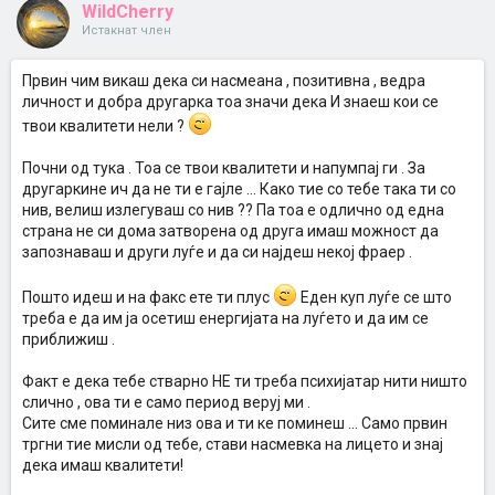
WildCherry
Истакнат член
Првин чим викаш дека си насмеана , позитивна , ведра
личност и добра другарка тоа значи дека И знаеш кои се
твои квалитети нели ?
Почни од тука . Тоа се твои квалитети и напумпај ги . За
другаркине ич да не ти е гајле ... Како тие со тебе така ти со
нив, велиш излегуваш со нив ?? Па тоа е одлично од една
страна не си дома затворена од друга имаш можност да
запознаваш и други луѓе и да си најдеш некој фраер .
Пошто идеш и на факс ете ти плус
Еден куп луѓе се што
треба е да им ја осетиш енергијата на луѓето и да им се
приближиш .
Факт е дека тебе стварно НЕ ти треба психијатар нити ништо
слично , ова ти е само период веруј ми .
Сите сме поминале низ ова и ти ке поминеш ... Само првин
тргни тие мисли од тебе, стави насмевка на лицето и знај
дека имаш квалитети!