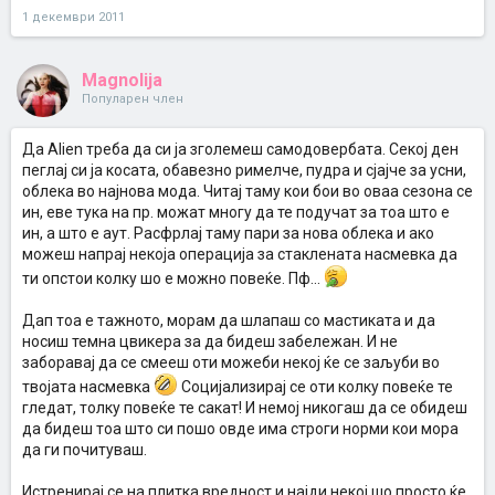
1 декември 2011
Magnolija
Популарен член
Да Alien треба да си ја зголемеш самодовербата. Секој ден
пеглај си ја косата, обавезно римелче, пудра и сјајче за усни,
облека во најнова мода. Читај таму кои бои во оваа сезона се
ин, еве тука на пр. можат многу да те подучат за тоа што е
ин, а што е аут. Расфрлај таму пари за нова облека и ако
можеш напрај некоја операција за стаклената насмевка да
ти опстои колку шо е можно повеќе. Пф...
Дап тоа е тажното, морам да шлапаш со мастиката и да
носиш темна цвикера за да бидеш забележан. И не
заборавај да се смееш оти можеби некој ќе се заљуби во
твојата насмевка
Социјализирај се оти колку повеќе те
гледат, толку повеќе те сакат! И немој никогаш да се обидеш
да бидеш тоа што си пошо овде има строги норми кои мора
да ги почитуваш.
Истренирај се на плитка вредност и најди некој шо просто ќе