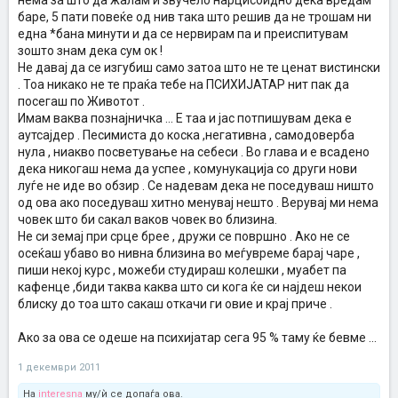
нема за што да жалам и звучело нарцисоидно дека вредам
баре, 5 пати повеќе од нив така што решив да не трошам ни
една *бана минути и да се нервирам па и преиспитувам
зошто знам дека сум ок !
Не давај да се изгубиш само затоа што не те ценат вистински
. Тоа никако не те праќа тебе на ПСИХИЈАТАР нит пак да
посегаш по Животот .
Имам ваква познајничка ... Е таа и јас потпишувам дека е
аутсајдер . Песимиста до коска ,негативна , самодоверба
нула , ниакво посветување на себеси . Во глава и е всадено
дека никогаш нема да успее , комунукација со други нови
луѓе не иде во обзир . Се надевам дека не поседуваш ништо
од ова ако поседуваш хитно менувај нешто . Верувај ми нема
човек што би сакал ваков човек во близина.
Не си земај при срце брее , дружи се површно . Ако не се
осеќаш убаво во нивна близина во меѓувреме барај чаре ,
пиши некој курс , можеби студираш колешки , муабет па
кафенце ,биди таква каква што си кога ќе си најдеш некои
блиску до тоа што сакаш откачи ги овие и крај приче .
Ако за ова се одеше на психијатар сега 95 % таму ќе бевме ...
1 декември 2011
На
interesna
му/ѝ се допаѓа ова.