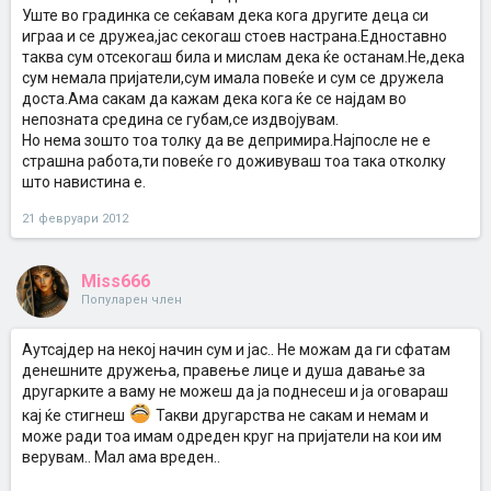
Уште во градинка се сеќавам дека кога другите деца си
играа и се дружеа,јас секогаш стоев настрана.Едноставно
таква сум отсекогаш била и мислам дека ќе останам.Не,дека
сум немала пријатели,сум имала повеќе и сум се дружела
доста.Ама сакам да кажам дека кога ќе се најдам во
непозната средина се губам,се издвојувам.
Но нема зошто тоа толку да ве депримира.Најпосле не е
страшна работа,ти повеќе го доживуваш тоа така отколку
што навистина е.
21 февруари 2012
Miss666
Популарен член
Аутсајдер на некој начин сум и јас.. Не можам да ги сфатам
денешните дружења, правење лице и душа давање за
другарките а ваму не можеш да ја поднесеш и ја оговараш
кај ќе стигнеш
Такви другарства не сакам и немам и
може ради тоа имам одреден круг на пријатели на кои им
верувам.. Мал ама вреден..