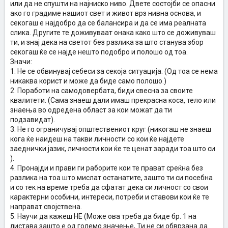
или да не спушти на најниско ниво. Двете состојби се опасни
ако го градиме нашиот свет и живот врз нивна основа, и
секогаш е најдобро да се балансира и да се има реалната
слика. Другите те доживуваат онака како што се доживуваш
ти, и знај дека на светот без разлика за што станува збор
секогаш ќе се најде нешто подобро и полошо од тоа.
Значи:
1. Не се обвинувај себеси за секоја ситуација. (Од тоа се нема
никаква корист и може да биде само полошо.)
2. Поработи на самодовербата, биди свесна за своите
квалитети. (Сама знаеш дали имаш прекрасна коса, тело или
знаења во одредена област за кои можат да ти
подзавидат).
3. Не го ограничувај општествениот круг (никогаш не знаеш
кога ќе наидеш на такви личности со кои ќе најдете
заеднички јазик, личности кои ќе те ценат заради тоа што си
).
4. Пронајди и прави ги раборите кои те прават среќна без
разлика на тоа што мислат останатите, зашто ти си посебна
и со тек на време треба да сфатат дека си личност со свои
карактерни особини, интереси, потреби и ставови кои ќе те
направат својствена.
5. Научи да кажеш НЕ (Може ова треба да биде бр. 1 на
листава зашто е од големо значење, Ти не си обврзана да