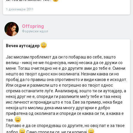
1 декември 2011
Offspring
Форумски идол
Вечен аутсајдер
Јас мислам проблемот да си го побараш во себе, зашто
велиш - никој не ме поднесува, никој несака да се дружи со
мене. Тогаш очигледно не е до другите ами до тебе е. Смени
нешто во твојот однос кон околината. Незнам каква си но
пробај да го правиш она спротивното и види каков е исходот.
Или седни и размисли што е погрешно во твојот однос
спрема останатите луѓе. Анализирај, зошто ти си аутсајдер, а
некој друг не е, спореди ги разликите меѓу тебе и таа некој
икс личност и пронајди што е тоа. Еве за пример, нека биде
некоја што мислиш дека има многу другарки е добро
прифатена од околината и спореди се каква си ти, а каква е
таа.
Глупаво е да се споредуваш со другите, но овој пат е за твое
добро
Само спореди се, не ги копирај