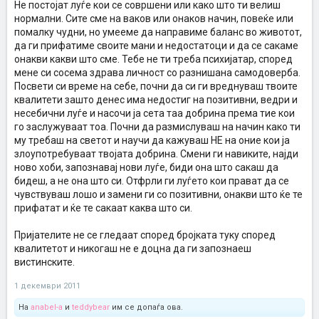
Не постојат луѓе кои се совршени или како што ти велиш
нормални. Сите сме на ваков или онаков начин, повеќе или
помалку чудни, но умееме да направиме баланс во животот,
да ги прифатиме своите мани и недостатоци и да се сакаме
онакви какви што сме. Тебе не ти треба психијатар, според
мене си сосема здрава личност со разнишана самодоверба.
Посвети си време на себе, почни да си ги вреднуваш твоите
квалитети зашто денес има недостиг на позитивни, ведри и
несебични луѓе и насочи ја сета таа добрина према тие кои
го заслужуваат тоа. Почни да размислуваш на начин како ти
му требаш на светот и научи да кажуваш НЕ на оние кои ја
злоупотребуваат твојата добрина. Смени ги навиките, најди
ново хоби, запознавај нови луѓе, биди она што сакаш да
бидеш, а не она што си. Отфрли ги луѓето кои прават да се
чувствуваш лошо и замени ги со позитивни, онакви што ќе те
прифатат и ќе те сакаат каква што си.
Пријателите не се гледаат според бројката туку според
квалитетот и никогаш не е доцна да ги запознаеш
вистинските.
1 декември 2011
На
anabel-a
и
teddybear
им се допаѓа ова.