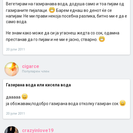
Вегетирам на газиранава вода, додуша само и тоа пијам од
газираните пијалаци.
Барем еднаш во денот ќе се
напијам. Не ми прави некоја посебна разлика, битно ми е да е
само вода.
Не знам како може да си ја угаснеш жедта со сок, одамна
престанав да го пијам и не ми е јасно, стварно.
20 јули 2011
cigarce
Популарен член
Газирана вода или кисела вода
дааааа
ја обожавам,подобро газирана вода отколку газиран сок
20 јули 2011
crazyinlove19