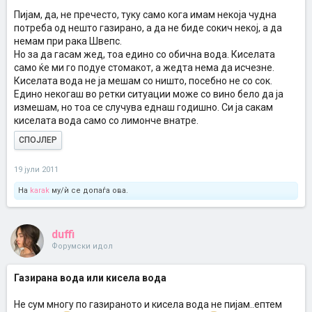
Пијам, да, не пречесто, туку само кога имам некоја чудна
потреба од нешто газирано, а да не биде сокич некој, а да
немам при рака Швепс.
Но за да гасам жед, тоа едино со обична вода. Киселата
само ќе ми го подуе стомакот, а жедта нема да исчезне.
Киселата вода не ја мешам со ништо, посебно не со сок.
Едино некогаш во ретки ситуации може со вино бело да ја
измешам, но тоа се случува еднаш годишно. Си ја сакам
киселата вода само со лимонче внатре.
СПОЈЛЕР
19 јули 2011
На
karak
му/ѝ се допаѓа ова.
duffi
Форумски идол
Газирана вода или кисела вода
Не сум многу по газираното и кисела вода не пијам..ептем