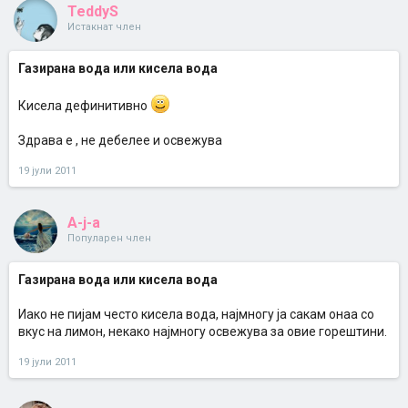
TeddyS
Истакнат член
Газирана вода или кисела вода
Кисела дефинитивно
Здрава е , не дебелее и освежува
19 јули 2011
A-j-a
Популарен член
Газирана вода или кисела вода
Иако не пијам често кисела вода, најмногу ја сакам онаа со
вкус на лимон, некако најмногу освежува за овие горештини.
19 јули 2011