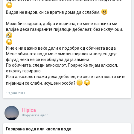
Видов не видов, си се вратив дома да ослабам.
Можеби е здрава, добра и корисна, но мене на психа ми
влијае дека газираните пијалоци дебелеат, без исклучоци.
И не е ни важно веќе дали е подобра од обичната вода.
Мене обичната вода ми е омилен пијалок и ниеден друг
флуид нека не се ни обидува да ја замени.
По обичната, следи алкохолот. Поарно ќе пијам алкохол,
отколку газирано.
И за алкохолот важи дека дебелее, но ако е така зошто сите
пијаници се слаби, исушени особи?
19 јули 2011
Hipica
Форумски идол
Газирана вода или кисела вода