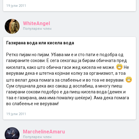
19 јули 2011
WhiteAngel
Популарен член
Газирана вода или кисела вода
Ретко пијам но пијам. Убава ми е и сто пати е подобра од
газираните сокови. Е сега секогаш ја бирам обичната пред
киселата, како што обична гаси жед кисела не може.
Не
верувам дека е штетна којзнае колку за организмот, а тоа
што велат дека помага за слабеење и во тоа не верувам.
Сум слушнала дека ако сакаш д аослабиш, а многу пиеш
газирани сокови подобро е да пиеш кисела вода (демек и
таа е газирана, ама има помалку шеќери). Ама дека помага
во слабеење не верувам!
19 јули 2011
MarchelineAmaru
Популарен член