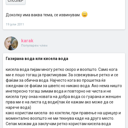
СПОЈЛЕР
Доколку има ваква тема, се извинувам.
19 јули 2011
karak
Популарен член
Газирана вода или кисела вода
кисела вода пијам многу ретко скоро и воопшто. Само кога
ми е лошо тогаш ја практикувам. За освежување ретко и се
фаќам за обична вода. Најчесто кога во прошетка ќе
ожеднам се фаќам за швепс но никако вода. Ако нема ништо
инетересно тогаш зимам вода и повторно не чиста и не
кисела туку онаа новата на добра вода со гуарана и женшен
прва ми е на листа од води(пак ќе кажам ако може да се
нарече вода)
како користам кисела- во коктели, при правење на шрицер и
моментално воопшто не ми текнува каде на друго место.
Сепак можам да заклучам ретко користам кисела вода