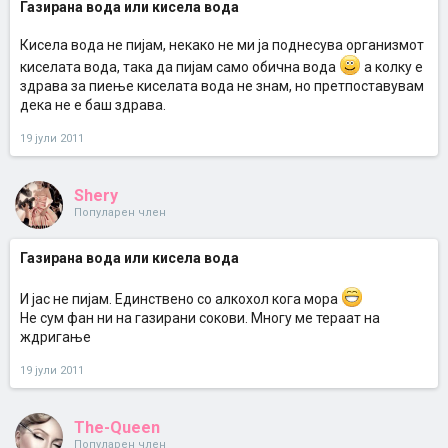
Газирана вода или кисела вода
Кисела вода не пијам, некако не ми ја поднесува организмот
киселата вода, така да пијам само обична вода
а колку е
здрава за пиење киселата вода не знам, но претпоставувам
дека не е баш здрава.
19 јули 2011
Shery
Популарен член
Газирана вода или кисела вода
И јас не пијам. Единствено со алкохол кога мора
Не сум фан ни на газирани сокови. Многу мe тераат на
ждригање
19 јули 2011
The-Queen
Популарен член