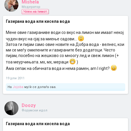
Mishela
Модератор
Член на тимот
Газирана вода или кисела вода
Mене овие газираниве води со вкус на лимон ми имаат некој
чуден вкус на сјај за миење садови...
Затоа ги пијам само овие новите на Добра вода - велнес, кои
ми се меѓу омилените и газираните без додатоци. Често
пијам, посебно на жешково со мноогу лед и свеж лимон (+
тоа меурчињата..мх, мх, мераци
)
Ама сепак на обичната вода и нема рамен, am I right?
19 јули 2011
На
Jojoba
му/ѝ се допаѓа ова.
Doozy
Форумски идол
Газирана вода или кисела вода