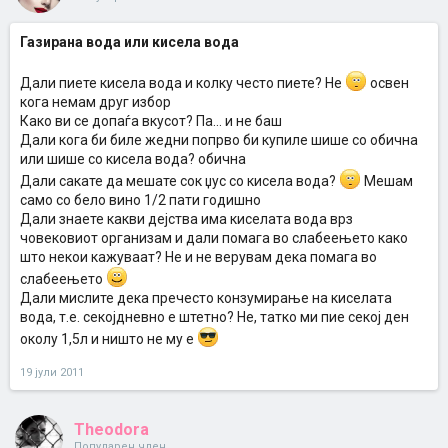
Газирана вода или кисела вода
Дали пиете кисела вода и колку често пиете? Не
освен
кога немам друг избор
Како ви се допаѓа вкусот? Па... и не баш
Дали кога би биле жедни попрво би купиле шише со обична
или шише со кисела вода? обична
Дали сакате да мешате сок џус со кисела вода?
Мешам
само со бело вино 1/2 пати годишно
Дали знаете какви дејства има киселата вода врз
човековиот организам и дали помага во слабеењето како
што некои кажуваат? Не и не верувам дека помага во
слабеењето
Дали мислите дека пречесто конзумирање на киселата
вода, т.е. секојдневно е штетно? Не, татко ми пие секој ден
околу 1,5л и ништо не му е
19 јули 2011
Theodora
Популарен член