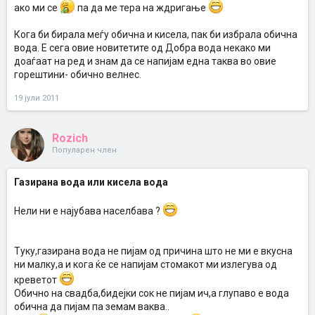
ако ми се
па да ме тера на ждригање
Кога би бирала меѓу обична и кисела, пак би избрала обична
вода. Е сега овие новитетите од Добра вода некако ми
доаѓаат на ред и знам да се напијам една таква во овие
горештини- обично велнес.
19 јули 2011
Rozich
Популарен член
Газирана вода или кисела вода
Нели ни е најубава населбава ?
Туку,газирана вода не пијам од причина што не ми е вкусна
ни малку,а и кога ќе се напијам стомакот ми излегува од
креветот
Обично на свадба,бидејки сок не пијам ич,а глупаво е вода
обична да пијам па земам ваква..