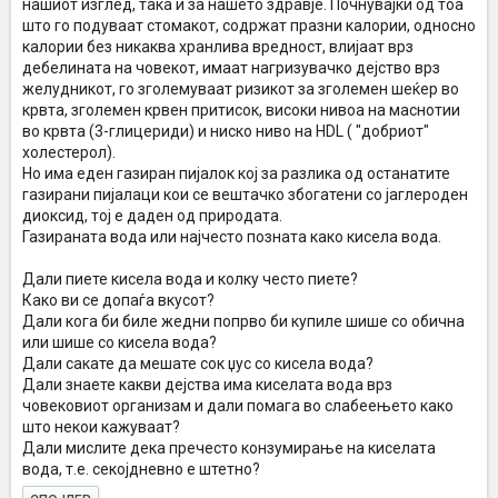
нашиот изглед, така и за нашето здравје. Почнувајќи од тоа
што го подуваат стомакот, содржат празни калории, односно
калории без никаква хранлива вредност, влијаат врз
дебелината на човекот, имаат нагризувачко дејство врз
желудникот, го зголемуваат ризикот за зголемен шеќер во
крвта, зголемен крвен притисок, високи нивоа на маснотии
во крвта (3-глицериди) и ниско ниво на HDL ( "добриот"
холестерол).
Но има еден газиран пијалок кој за разлика од останатите
газирани пијалаци кои се вештачко збогатени со јаглероден
диоксид, тој е даден од природата.
Газираната вода или најчесто позната како кисела вода.
Дали пиете кисела вода и колку често пиете?
Како ви се допаѓа вкусот?
Дали кога би биле жедни попрво би купиле шише со обична
или шише со кисела вода?
Дали сакате да мешате сок џус со кисела вода?
Дали знаете какви дејства има киселата вода врз
човековиот организам и дали помага во слабеењето како
што некои кажуваат?
Дали мислите дека пречесто конзумирање на киселата
вода, т.е. секојдневно е штетно?