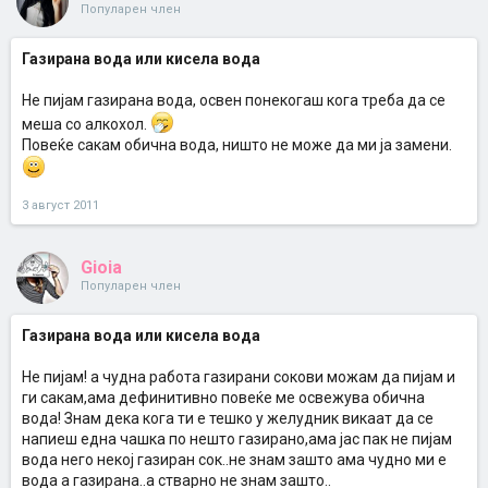
Популарен член
Газирана вода или кисела вода
Не пијам газирана вода, освен понекогаш кога треба да се
меша со алкохол.
Повеќе сакам обична вода, ништо не може да ми ја замени.
3 август 2011
Gioia
Популарен член
Газирана вода или кисела вода
Не пијам! а чудна работа газирани сокови можам да пијам и
ги сакам,ама дефинитивно повеќе ме освежува обична
вода! Знам дека кога ти е тешко у желудник викаат да се
напиеш една чашка по нешто газирано,ама јас пак не пијам
вода него некој газиран сок..не знам зашто ама чудно ми е
вода а газирана..а стварно не знам зашто..