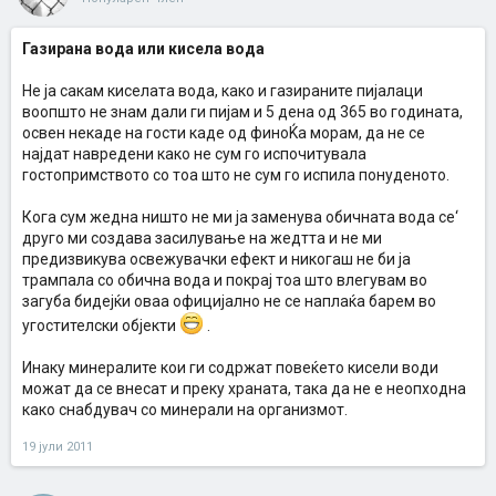
Газирана вода или кисела вода
Не ја сакам киселата вода, како и газираните пијалаци
воопшто не знам дали ги пијам и 5 дена од 365 во годината,
освен некаде на гости каде од финоЌа морам, да не се
најдат навредени како не сум го испочитувала
гостопримството со тоа што не сум го испила понуденото.
Кога сум жедна ништо не ми ја заменува обичната вода се‘
друго ми создава засилување на жедтта и не ми
предизвикува освежувачки ефект и никогаш не би ја
трампала со обична вода и покрај тоа што влегувам во
загуба бидејќи оваа официјално не се наплаќа барем во
угостителски објекти
.
Инаку минералите кои ги содржат повеќето кисели води
можат да се внесат и преку храната, така да не е неопходна
како снабдувач со минерали на организмот.
19 јули 2011