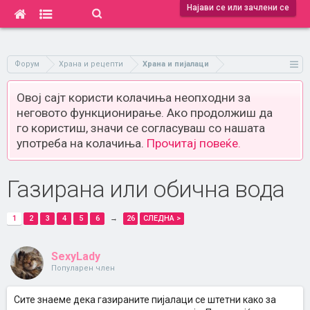
Најави се или зачлени се
Форум
Храна и рецепти
Храна и пијалаци
Овој сајт користи колачиња неопходни за
неговото функционирање. Ако продолжиш да
го користиш, значи се согласуваш со нашата
употреба на колачиња.
Прочитај повеќе.
Газирана или обична вода
1
2
3
4
5
6
→
26
СЛЕДНА >
SexyLady
Популарен член
Сите знаеме дека газираните пијалаци се штетни како за