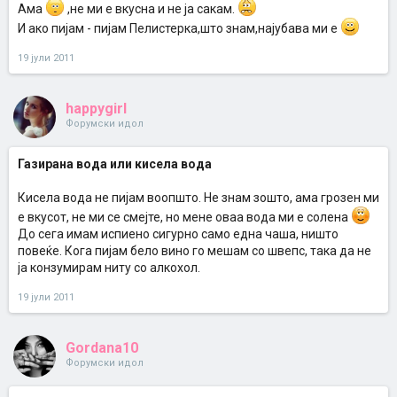
Ама
,не ми е вкусна и не ја сакам.
И ако пијам - пијам Пелистерка,што знам,најубава ми е
19 јули 2011
happygirl
Форумски идол
Газирана вода или кисела вода
Кисела вода не пијам воопшто. Не знам зошто, ама грозен ми
е вкусот, не ми се смејте, но мене оваа вода ми е солена
До сега имам испиено сигурно само една чаша, ништо
повеќе. Кога пијам бело вино го мешам со швепс, така да не
ја конзумирам ниту со алкохол.
19 јули 2011
Gordana10
Форумски идол