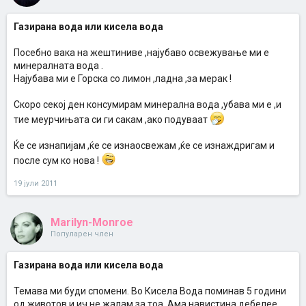
Газирана вода или кисела вода
Посебно вака на жештиниве ,најубаво освежување ми е
минералната вода .
Најубава ми е Горска со лимон ,ладна ,за мерак !
Скоро секој ден консумирам минерална вода ,убава ми е ,и
тие меурчињата си ги сакам ,ако подуваат
Ќе се изнапијам ,ќе се изнаосвежам ,ќе се изнаждригам и
после сум ко нова !
19 јули 2011
Marilyn-Monroe
Популарен член
Газирана вода или кисела вода
Темава ми буди спомени. Во Кисела Вода поминав 5 години
од животов и ич не жалам за тоа. Ама навистина дебелее.