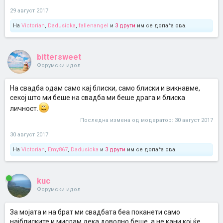
29 август 2017
На
Victorian
,
Dadusicka
,
fallenangel
и
3 други
им се допаѓа ова.
bittersweet
Форумски идол
На свадба одам само кај блиски, само блиски и викнавме,
секој што ми беше на свадба ми беше драга и блиска
личност.
Последна измена од модератор:
30 август 2017
30 август 2017
На
Victorian
,
Emy867
,
Dadusicka
и
3 други
им се допаѓа ова.
kuc
Форумски идол
За мојата и на брат ми свадбата беа поканети само
најблиските и мислам дека доволно беше ,а не кани кој ќе