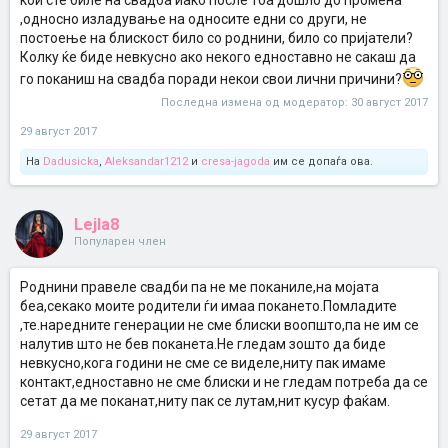
кои сте биле на свадба иако после тоа дошло до промена
,односно изладување на односите едни со други, не
постоење на блискост било со роднини, било со пријатели?
Колку ќе биде невкусно ако некого едноставно не сакаш да
го поканиш на свадба поради некои свои лични причини?
Последна измена од модератор:
30 август 2017
29 август 2017
На
Dadusicka
,
Aleksandar1212
и
cresa-jagoda
им се допаѓа ова.
Lejla8
Популарен член
Роднини правеле свадби па не ме поканиле,на мојата
беа,секако моите родители ѓи имаа покането.Помладите
,те.наредните генерации не сме блиски воопшто,па не им се
налутив што не бев поканета.Не гледам зошто да биде
невкусно,кога години не сме се виделе,ниту пак имаме
контакт,едноставно не сме блиски и не гледам потреба да се
сетат да ме поканат,ниту пак се лутам,нит кусур фаќам.
29 август 2017