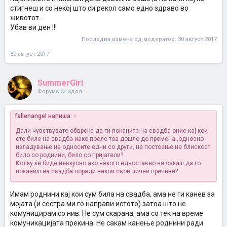
стигнеш и со некој што си рекол само едно здраво во
животот ...
Убав ви ден !!!
Последна измена од модератор:
30 август 2017
30 август 2017
SummerGirl
Форумски идол
fallenangel напиша:
↑
Дали чувствувате обврска да ги поканите на свадба оние кај кои
сте биле на свадба иако после тоа дошло до промена ,односно
изладување на односите едни со други, не постоење на блискост
било со роднини, било со пријатели?
Колку ќе биде невкусно ако некого едноставно не сакаш да го
поканиш на свадба поради некои свои лични причини?
Имам роднини кај кои сум била на свадба, ама не ги канев за
мојата (и сестра ми го направи истото) затоа што не
комуницирам со нив. Не сум скарана, ама со тек на време
комуникацијата прекина. Не сакам канење роднини ради