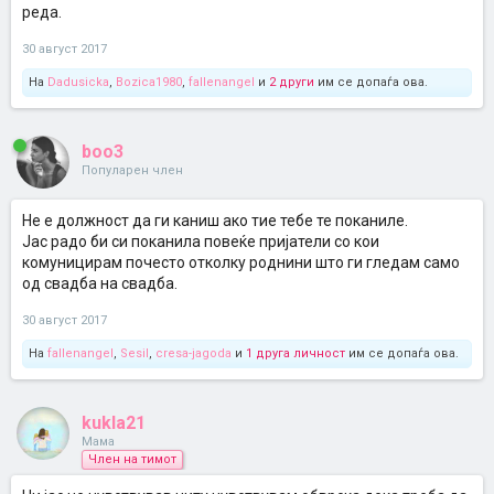
реда.
30 август 2017
На
Dadusicka
,
Bozica1980
,
fallenangel
и
2 други
им се допаѓа ова.
boo3
Популарен член
Не е должност да ги каниш ако тие тебе те поканиле.
Јас радо би си поканила повеќе пријатели со кои
комуницирам почесто отколку роднини што ги гледам само
од свадба на свадба.
30 август 2017
На
fallenangel
,
Sesil
,
cresa-jagoda
и
1 друга личност
им се допаѓа ова.
kukla21
Мама
Член на тимот