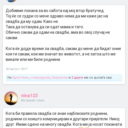
Добивме покана за во сабота кај мој втор братучед.
Тој ќе се судри со мене здраво нема да ми каже јас на
свадба да му одам. Како не.
Така да останува да си одат мама и тато.
Обично сакам да одам на свадби, ама во овој случај не
сакам.
Кога ќе дојде време за свадба, сакам до мене да бидат оние
кои ги сакам, кои ми значат во животот, а не затоа што ме
викале или ми биле роднини.
30 август 2017
На
ЕденЧлен
,
cresa-jagoda
,
Dadusicka
и
2 други
им се допаѓа ова.
nina123
Истакнат член
Кога би правела свадба се знае најблиските роднини,
роднини со коишто комуницирам и другари пријатели. Никој
друг. Имам одено на многу свадби. Кога ми ја носат поканата