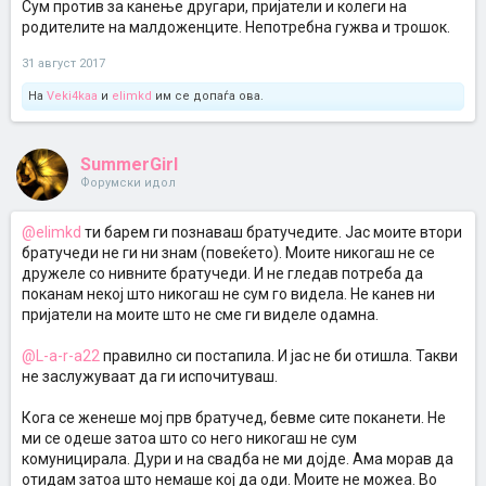
Сум против за канење другари, пријатели и колеги на
родителите на малдоженците. Непотребна гужва и трошок.
31 август 2017
На
Veki4kaa
и
elimkd
им се допаѓа ова.
SummerGirl
Форумски идол
@elimkd
ти барем ги познаваш братучедите. Јас моите втори
братучеди не ги ни знам (повеќето). Моите никогаш не се
дружеле со нивните братучеди. И не гледав потреба да
поканам некој што никогаш не сум го видела. Не канев ни
пријатели на моите што не сме ги виделе одамна.
@L-a-r-a22
правилно си постапила. И јас не би отишла. Такви
не заслужуваат да ги испочитуваш.
Кога се женеше мој прв братучед, бевме сите поканети. Не
ми се одеше затоа што со него никогаш не сум
комуницирала. Дури и на свадба не ми дојде. Ама морав да
отидам затоа што немаше кој да оди. Моите не можеа. Во