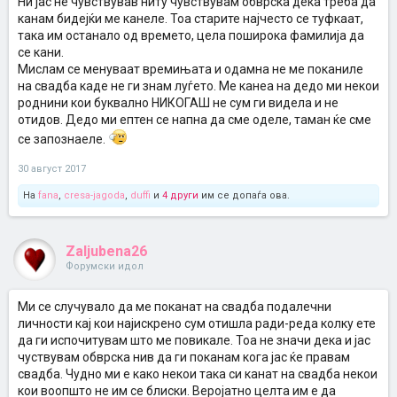
Ни јас не чувствував ниту чувствувам обврска дека треба да
канам бидејќи ме канеле. Тоа старите најчесто се туфкаат,
така им останало од времето, цела поширока фамилија да
се кани.
Мислам се менуваат времињата и одамна не ме поканиле
на свадба каде не ги знам луѓето. Ме канеа на дедо ми некои
роднини кои буквално НИКОГАШ не сум ги видела и не
отидов. Дедо ми ептен се напна да сме оделе, таман ќе сме
се запознаеле.
30 август 2017
На
fana
,
cresa-jagoda
,
duffi
и
4 други
им се допаѓа ова.
Zaljubena26
Форумски идол
Ми се случувало да ме поканат на свадба подалечни
личности кај кои најискрено сум отишла ради-реда колку ете
да ги испочитувам што ме повикале. Тоа не значи дека и јас
чуствувам обврска нив да ги поканам кога јас ќе правам
свадба. Чудно ми е како некои така си канат на свадба некои
кои воопшто не им се блиски. Веројатно целта им е да