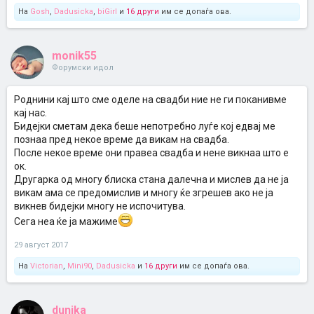
На
Gosh
,
Dadusicka
,
biGirl
и
16 други
им се допаѓа ова.
monik55
Форумски идол
Роднини кај што сме оделе на свадби ние не ги поканивме
кај нас.
Бидејки сметам дека беше непотребно луѓе кој едвај ме
познаа пред некое време да викам на свадба.
После некое време они правеа свадба и нене викнаа што е
ок.
Другарка од многу блиска стана далечна и мислев да не ја
викам ама се предомислив и многу ќе згрешев ако не ја
викнев бидејки многу не испочитува.
Сега неа ќе ја мажиме
29 август 2017
На
Victorian
,
Mini90
,
Dadusicka
и
16 други
им се допаѓа ова.
dunika