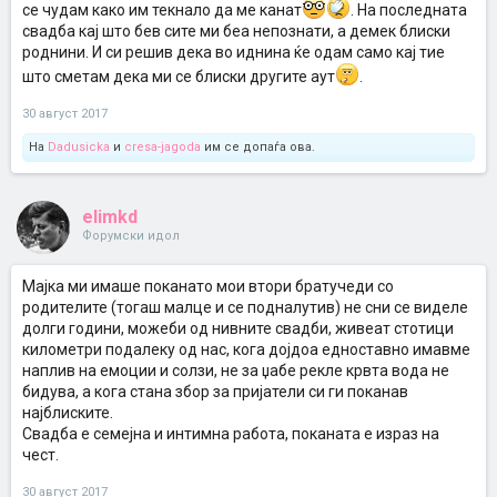
се чудам како им текнало да ме канат
. На последната
свадба кај што бев сите ми беа непознати, а демек блиски
роднини. И си решив дека во иднина ќе одам само кај тие
што сметам дека ми се блиски другите аут
.
30 август 2017
На
Dadusicka
и
cresa-jagoda
им се допаѓа ова.
elimkd
Форумски идол
Мајка ми имаше поканато мои втори братучеди со
родителите (тогаш малце и се подналутив) не сни се виделе
долги години, можеби од нивните свадби, живеат стотици
километри подалеку од нас, кога дојдоа едноставно имавме
наплив на емоции и солзи, не за џабе рекле крвта вода не
бидува, а кога стана збор за пријатели си ги поканав
најблиските.
Свадба е семејна и интимна работа, поканата е израз на
чест.
30 август 2017