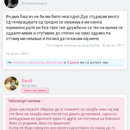
Форумски идол
Ич,ама баш ич не би ми било незгодно.Дур студирав многу
од генерацијата од средно се омажија и ме канеа
нормално,уште ни беа тазе тие дружби,но со тек на време се
оддалечивме и отуѓивме до степен на само здраво,па
оттаму ми немаше и логика да ги канам кај мене.
Последна измена од модератор:
30 август 2017
29 август 2017
На
Victorian
,
Dadusicka
,
fallenangel
и
3 други
им се допаѓа ова.
Sesil
Moderator
Член на тимот
fallenangel напиша:
↑
Дали чувствувате обврска да ги поканите на свадба оние кај кои
сте биле на свадба иако после тоа дошло до промена ,односно
изладување на односите едни со други, не постоење на блискост
било со роднини, било со пријатели?
Колку ќе биде невкусно ако некого едноставно не сакаш да го