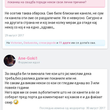
поканиш на свадба поради некои свои лични причини?
Не осетив таква обврска. Сме биле блиски ме канеле, не сум
ги канела оти сме се раздалечиле. Не е невкусно. Сигурно и
на другата страна не и кој знае колку мерак да отиде кај
некој со кој е на едно ,,здраво,,
29 август 2017
На
Victorian
,
Dadusicka
,
cresa-jagoda
и
11 други
им се допаѓа ова.
Ane-Goki1
Форумски идол
За свадба би ги викнала тие кои што јас мислам дека
треба,без разлика дали ме поканиле или не.
Не сакам да викам некои со кои се гледам еднаш во 3 или
повеќе години.
Него врв ми се оние љубопитните што не се канети а ќе се
соберат пред порта да коментираат кој каков е и да фаќаат
сеир
Последна измена од модератор:
30 август 2017