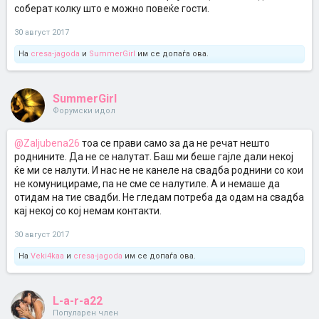
соберат колку што е можно повеќе гости.
30 август 2017
На
cresa-jagoda
и
SummerGirl
им се допаѓа ова.
SummerGirl
Форумски идол
@Zaljubena26
тоа се прави само за да не речат нешто
роднините. Да не се налутат. Баш ми беше гајле дали некој
ќе ми се налути. И нас не не канеле на свадба роднини со кои
не комуницираме, па не сме се налутиле. А и немаше да
отидам на тие свадби. Не гледам потреба да одам на свадба
кај некој со кој немам контакти.
30 август 2017
На
Veki4kaa
и
cresa-jagoda
им се допаѓа ова.
L-a-r-a22
Популарен член