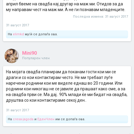
април бвеме на свадба кај другар на маж ми. Отидов за да
му направам чест на маж ми. А не ги познавам младенците.
Последна измена:
31 август 2017
31 август 2017
На
elimkd
му/ѝ се допаѓа ова.
Mini90
Популарен член
На мојата свадба планирам да поканам гости кои ми се
драги и со кои контактирам често. Не ми требаат луѓе
наречени роднини кои ме виделе еднаш во 20 години. Или
роднини кои никогаш не се јавиле да прашаат како сме, а за
на свадба први се. Ма дај.. 90% млади ќе ми бидат на свадба,
друштва со кои контактираме секој ден..
31 август 2017
На
cresa-jagoda
и
ЕденЧлен
им се допаѓа ова.