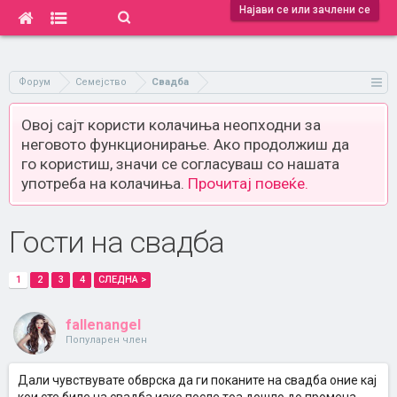
Најави се или зачлени се
Форум
Семејство
Свадба
Овој сајт користи колачиња неопходни за
неговото функционирање. Ако продолжиш да
го користиш, значи се согласуваш со нашата
употреба на колачиња.
Прочитај повеќе.
Гости на свадба
1
2
3
4
СЛЕДНА >
fallenangel
Популарен член
Дали чувствувате обврска да ги поканите на свадба оние кај