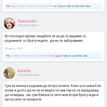
На
ЕденЧлен
,
forumce
,
SummerGirl
и
3 други
им се допаѓа ова.
Dadusicka
Форумски идол
Во последно време свадбите се за де се видиме со
роднините..со братучедите.. да не се заборавиме..
30 август 2017
На
Loollaa1
,
forumce
,
SummerGirl
и
3 други
им се допаѓа ова.
kanella
Популарен член
Сум за канење роднини до второ колено. Како што кажа Ели,
колку и долго да не си се видел со нив пак ќе се израдуваш
да ги видиш. Јас сум блиска со сите мои втори братучеди и
затоа сите се поканети.