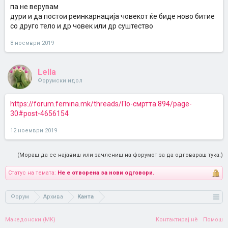
па не верувам
дури и да постои реинкарнација човекот ќе биде ново битие
со друго тело и др човек или др суштество
8 ноември 2019
Lella
Форумски идол
https://forum.femina.mk/threads/По-смртта.894/page-
30#post-4656154
12 ноември 2019
(Мораш да се најавиш или зачлениш на форумот за да одговараш тука.)
Статус на темата:
Не е отворена за нови одговори.
Форум
Архива
Канта
Македонски (MK)
Контактирај нè
Помош