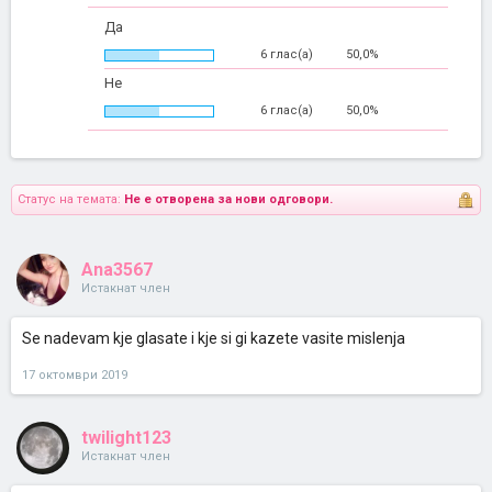
Да
6 глас(а)
50,0%
Не
6 глас(а)
50,0%
Статус на темата:
Не е отворена за нови одговори.
Ana3567
Истакнат член
Se nadevam kje glasate i kje si gi kazete vasite mislenja
17 октомври 2019
twilight123
Истакнат член