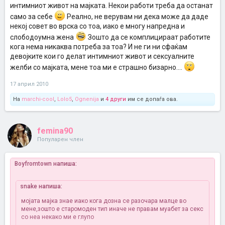
интимниот живот на мајката. Некои работи треба да останат
само за себе
Реално, не верувам ни дека може да даде
некој совет во врска со тоа, иако е многу напредна и
слободоумна жена
Зошто да се комплицираат работите
кога нема никаква потреба за тоа? И не ги ни сфаќам
девојките кои го делат интимниот живот и сексуалните
желби со мајката, мене тоа ми е страшно бизарно....
17 април 2010
На
marchi-cool
,
Lolo5
,
Ognenija
и
4 други
им се допаѓа ова.
femina90
Популарен член
Boyfromtown напиша:
snake напиша:
мојата мајка знае иако кога дозна се разочара малце во
мене,зошто е старомоден тип иначе не правам муабет за секс
со неа некако ми е глупо