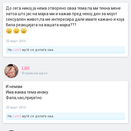
До сега никој ја нема отворено оваа тема па ми текна мене
затоа што јас на мајка ми и кажав пред некој ден за мојот
сексуален живот,па ме интересира дали имате кажано и која
била реакцијата на вашата мајка???
20 март 2010
На
Lolo5
му/ѝ се допаѓа ова.
Lilit
Форумски идол
И немам.
Има ваква тема инаку.
Фала,чао,пријатно.
20 март 2010
На
Lolo5
му/ѝ се допаѓа ова.