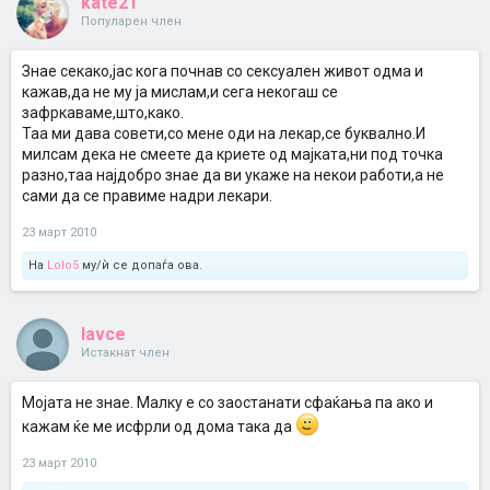
kate21
Популарен член
Знае секако,јас кога почнав со сексуален живот одма и
кажав,да не му ја мислам,и сега некогаш се
зафркаваме,што,како.
Таа ми дава совети,со мене оди на лекар,се буквално.И
милсам дека не смеете да криете од мајката,ни под точка
разно,таа најдобро знае да ви укаже на некои работи,а не
сами да се правиме надри лекари.
23 март 2010
На
Lolo5
му/ѝ се допаѓа ова.
lavce
Истакнат член
Мојата не знае. Малку е со заостанати сфаќања па ако и
кажам ќе ме исфрли од дома така да
23 март 2010