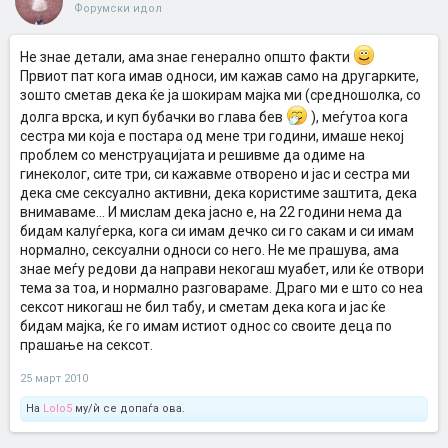
Форумски идол
Не знае детали, ама знае генерално општо факти
Првиот пат кога имав односи, им кажав само на другарките,
зошто сметав дека ќе ја шокирам мајка ми (средношолка, со
долга врска, и куп бубачки во глава бев
), меѓутоа кога
сестра ми која е постара од мене три години, имаше некој
проблем со менструацијата и решивме да одиме на
гинеколог, сите три, си кажавме отворено и јас и сестра ми
дека сме сексуално активни, дека користиме заштита, дека
внимаваме... И мислам дека јасно е, на 22 години нема да
бидам калуѓерка, кога си имам дечко си го сакам и си имам
нормално, сексуални односи со него. Не ме прашува, ама
знае меѓу редови да направи некогаш муабет, или ќе отвори
тема за тоа, и нормално разговараме. Драго ми е што со неа
сексот никогаш не бил табу, и сметам дека кога и јас ќе
бидам мајка, ќе го имам истиот однос со своите деца по
прашање на сексот.
25 март 2010
На
Lolo5
му/ѝ се допаѓа ова.