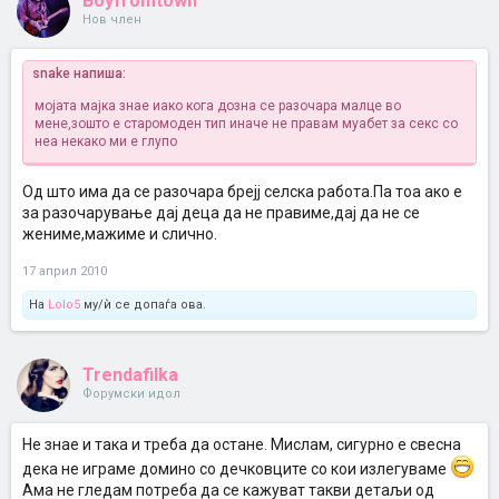
Boyfromtown
Нов член
snake напиша:
мојата мајка знае иако кога дозна се разочара малце во
мене,зошто е старомоден тип иначе не правам муабет за секс со
неа некако ми е глупо
Од што има да се разочара брејј селска работа.Па тоа ако е
за разочарување дај деца да не правиме,дај да не се
жениме,мажиме и слично.
17 април 2010
На
Lolo5
му/ѝ се допаѓа ова.
Trendafilka
Форумски идол
Не знае и така и треба да остане. Мислам, сигурно е свесна
дека не играме домино со дечковците со кои излегуваме
Ама не гледам потреба да се кажуват такви детаљи од