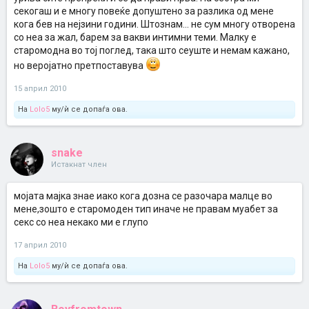
секогаш и е многу повеќе допуштено за разлика од мене
кога бев на нејзини години. Штознам... не сум многу отворена
со неа за жал, барем за вакви интимни теми. Малку е
старомодна во тој поглед, така што сеуште и немам кажано,
но веројатно претпоставува
15 април 2010
На
Lolo5
му/ѝ се допаѓа ова.
snake
Истакнат член
мојата мајка знае иако кога дозна се разочара малце во
мене,зошто е старомоден тип иначе не правам муабет за
секс со неа некако ми е глупо
17 април 2010
На
Lolo5
му/ѝ се допаѓа ова.