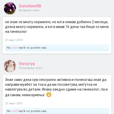
Sunshine88
Истакнат член
не знае се многу нормално, но кога немав добиено 2 месеци,
дозна многу нормално, а кога имав 16 дена таа беше со мене
на гинеколог.
27 март 2010
На
Lolo5
му/ѝ се допаѓа ова.
Victorya
Популарен член
Знае само дека сум сексуално активна и понекогаш знае да
направи муабет за тоа и да ме посоветува, меѓутоа не
навлегува во детали. Инаку заедно одиме на гинеколог, па и
да сакам, нема криење.
27 март 2010
На
Lolo5
му/ѝ се допаѓа ова.