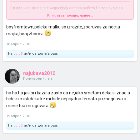
Од што има да се разочара брејј селска работа.Па тоа ако е за
разочарување дај деца да не правиме,дај да не се
Кликни за проширување...
жениме,мажиме и слично.
boyfromtown,poleka malku so izrazite,zboruvas za necija
majka,biraj zborovi
18 април 2010
На
Lolo5
му/ѝ се допаѓа ова.
najubava2010
Популарен член
ha ha ha jas bi i kazala zasto da ne,iako smetam deka si znae a
bidejki misli deka ke mi bide neprijatna temata ja izbegnuva a
mene toa mi ogovara
19 април 2010
На
Lolo5
му/ѝ се допаѓа ова.