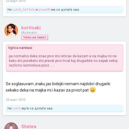
23 март 2010
На
Lolo5
,
GaY.bOy
и
prava90
им се допаѓа ова.
koritsaki
Moderator
Член на тимот
tigrica напиша:
pa normalno deka znae prvo sto istrcav da kazam e na majka mi ne
kako sto poveketo sto pravat prvo trcat kaj drugarkite no sepak sekoj
razlicno razmisluva pozz......
Se soglasuvam ,inaku jas bidejki nemam najdobri drugarki
sekako deka na majka mi i kazav za prviot pat
24 март 2010
На
Lolo5
му/ѝ се допаѓа ова.
Shelea