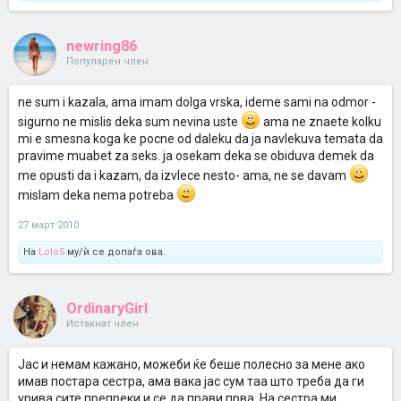
newring86
Популарен член
ne sum i kazala, ama imam dolga vrska, ideme sami na odmor -
sigurno ne mislis deka sum nevina uste
ama ne znaete kolku
mi e smesna koga ke pocne od daleku da ja navlekuva temata da
pravime muabet za seks. ja osekam deka se obiduva demek da
me opusti da i kazam, da izvlece nesto- ama, ne se davam
mislam deka nema potreba
27 март 2010
На
Lolo5
му/ѝ се допаѓа ова.
OrdinaryGirl
Истакнат член
Јас и немам кажано, можеби ќе беше полесно за мене ако
имав постара сестра, ама вака јас сум таа што треба да ги
урива сите препреки и се да прави прва. На сестра ми