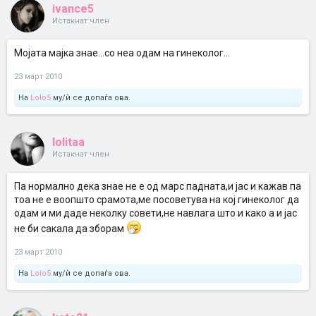
ivance5
Истакнат член
Мојата мајка знае...со неа одам на гинеколог...
23 март 2010
На
Lolo5
му/ѝ се допаѓа ова.
lolitaa
Истакнат член
Па нормално дека знае не е од марс падната,и јас и кажав па
тоа не е воопшто срамота,ме посоветува на кој гинеколог да
одам и ми даде неколку совети,не навлага што и како а и јас
не би сакала да зборам
23 март 2010
На
Lolo5
му/ѝ се допаѓа ова.