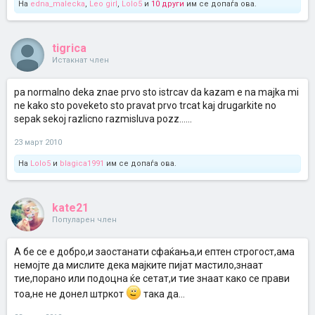
На
edna_malecka
,
Leo girl
,
Lolo5
и
10 други
им се допаѓа ова.
tigrica
Истакнат член
pa normalno deka znae prvo sto istrcav da kazam e na majka mi
ne kako sto poveketo sto pravat prvo trcat kaj drugarkite no
sepak sekoj razlicno razmisluva pozz......
23 март 2010
На
Lolo5
и
blagica1991
им се допаѓа ова.
kate21
Популарен член
А бе се е добро,и заостанати сфаќања,и ептен строгост,ама
немојте да мислите дека мајките пијат мастило,знаат
тие,порано или подоцна ќе сетат,и тие знаат како се прави
тоа,не не донел штркот
така да...