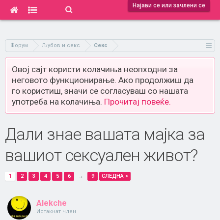
Најави се или зачлени се
Форум
Љубов и секс
Секс
Овој сајт користи колачиња неопходни за
неговото функционирање. Ако продолжиш да
го користиш, значи се согласуваш со нашата
употреба на колачиња.
Прочитај повеќе.
Дали знае вашата мајка за
вашиот сексуален живот?
1
2
3
4
5
6
→
9
СЛЕДНА >
Alekche
Истакнат член