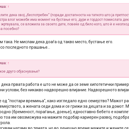
иша:
↑
слите дека овој „беспотребен“ (поради достапноста на таткото што ја претпо
кстра влог можеби има момент на бустање его, дури и гордост помислата дек
 жртвувала, се вложила за своето дете, повеќе од било кого, што ѝ е неопхо
ва посебно?
м така. Не мислам дека доаѓа од такво место, бустање его.
 со последното прашање...
иша:
↑
екое друго објаснување?
дека првата работа е што не може да се земе хипотетички пример, 
ни услови, без никакво надворешно влијание. Надворешното влијан
е од "постари времиња", како изгледало едно семејство? Мажот ра
мејството, а жената седи дома и се грижи за децата и за домот. 
родно (бременост, пораѓање, доење), едноставно бебето е комплет
о тоа им овозможува на мажите подобар кариерен развој, подобр
трола.
егувам натаму во темата, но во денешно време мажите и жените се