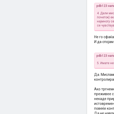
pdb123 нап
4. Дали ми
почеток) е
најмногу се
се чувству
Не го сфаќа
И да спојам
pdb123 нап
5. Имате н
Да. Мислам 
контролира
Ако тргнем
преживее се
некаде при
истовремен
повеќе кон
Да не навл