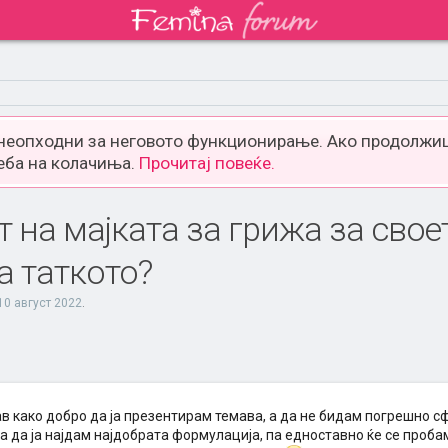
 неопходни за неговото функционирање. Ако продолжиш
еба на колачиња.
Прочитај повеќе.
 на мајката за грижа за свое
а таткото?
10 август 2022
.
 како добро да ја презентирам темава, а да не бидам погрешно сф
 да ја најдам најдобрата формулација, па едноставно ќе се проба