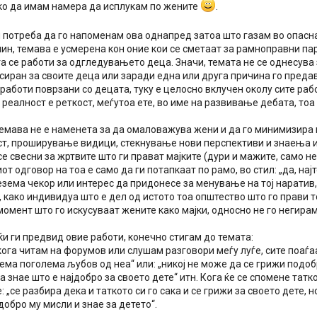
ко да имам намера да исплукам по жените
.
 потреба да го напоменам ова однапред затоа што газам во опасн
ин, темава е усмерена кон оние кои се сметаат за рамноправни па
а се работи за одгледувањето деца. Значи, темата не се однесува 
сиран за своите деца или заради една или друга причина го предав
работи поврзани со децата, туку е целосно вклучен околу сите ра
 реалност е реткост, меѓутоа ете, во име на развивање дебата, тоа
темава не е наменета за да омаловажува жени и да го минимизира 
т, проширување видици, стекнување нови перспективи и знаења ит
се свесни за жртвите што ги прават мајките (дури и мажите, само нек
от одговор на тоа е само да ги потапкаат по рамо, во стил: „да, најт
езема чекор или интерес да придонесе за менување на тој наратив
, како индивидуа што е дел од истото тоа општество што го прави то
 момент што го искусуваат жените како мајки, односно не го негирам
јќи ги предвид овие работи, конечно стигам до темата:
ога читам на форумов или слушам разговори меѓу луѓе, сите поаѓаа
ема поголема љубов од неа“ или: „никој не може да се грижи подоб
та знае што е најдобро за своето дете“ итн. Кога ќе се спомене тат
: „се разбира дека и таткото си го сака и се грижи за своето дете, 
јдобро му мисли и знае за детето“.