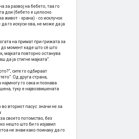
 за развој на бебето, таа го
ога дои (бебето е целосно
а живот - храна) - со исклучок
да го искуси ова, не може да ја
логата на примат при грижата за
а до момент каде што сè што
ак, мајката повторно останува
ш да ја стигне мајката“.
ото?“, сите го одбираат
тето“. Од друга страна,
 најмногу го сака и познава
ишена, туку е највозвишената
 во вториот пасус: значи не за
:
за своето потомство, без
ко нешто што би го изјавил
тоа не знам како поинаку да го