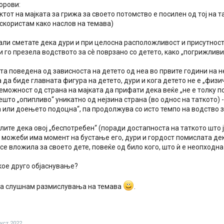
орови:
тот на мајката за грижа за своето потомство е посилен од тој на т
искористам како наслов на темава)
дали сметате дека дури и при целосна расположливост и присутност 
 го презела водството за сè поврзано со детето, како „погрижливи
ата поведена од зависноста на детето од неа во првите години на н
 да биде главната фигура на детето, дури и кога детето не е „физи
еможност од страна на мајката да прифати дека веќе „не е толку п
што „опипливо“ уникатно од нејзина страна (во однос на таткото) 
 или доењето подоцна“, па продолжува со исто темпо на водство з
лите дека овој „беспотребен“ (поради достапноста на таткото што
 можеби има момент на бустање его, дури и гордост помислата дек
се вложила за своето дете, повеќе од било кого, што ѝ е неопходна
кое друго објаснување?
да слушнам размислувања на темава
.
уст 2022