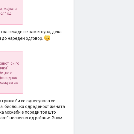
о, мајката
пол“ од
тоа секаде се наметнува, дека
м до нареден одговор.
ивот, си го
ички“
е „не е
 (во однос
должува со
а грижа би се однесувала се
на, биолошка одреденост жената
тука можеби е поради тоа што
раат" несвесно од раѓање. Знам