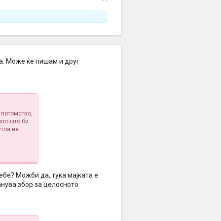
а. Може ќе пишам и друг
 потомство,
што што би
утоа не
бе? Можби да, тука мајката е
анува збор за целосното