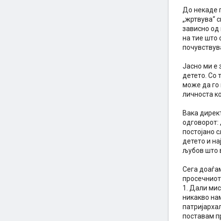
До некаде г
„жртвува“ с
зависно од 
на тие што 
почувствув
Јасно ми е 
детето. Со 
може да го 
личноста ко
Вака директ
одговорот: 
постојано с
детето и на
љубов што 
Сега доаѓам
просечниот
1. Дали ми
никакво на
патријархал
поставам п