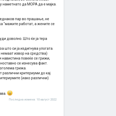
ку наметнато да МОРА да е мајка.
 еднаков пар во прашање, не
ка "мажите работат, а жените се
уди доволно. Што ќе ја тера
оа што си ја издигнува улогата.
о немаат извор на средства)
и навистина повеќе се грижи,
дноставно се изнесува факт.
поголема грижа.
ат различни критериуми до кај
критериумите (иако различни)
ава.
Последна измена:
10 август 2022