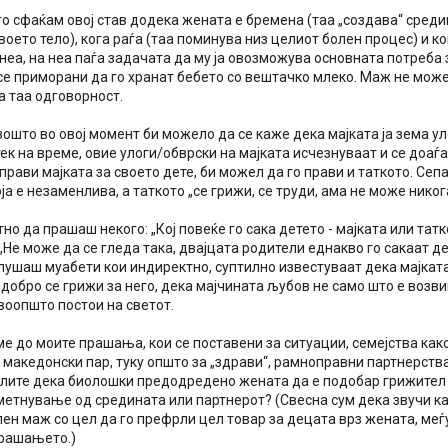
о сфаќам овој став додека жената е бремена (таа „создава“ средина
воето тело), кога раѓа (таа поминува низ целиот болен процес) и к
неа, на неа паѓа задачата да му ја овозможува основната потреба з
се приморани да го хранат бебето со вештачко млеко. Маж не може 
а таа одговорност.
зошто во овој момент би можело да се каже дека мајката ја зема у
тек на време, овие улоги/обврски на мајката исчезнуваат и се доаѓ
прави мајката за своето дете, би можел да го прави и таткото. Сеп
ја е незаменлива, а таткото „се грижи, се труди, ама не може никога
но да прашаш некого: „Кој повеќе го сака детето - мајката или татк
„Не може да се гледа така, двајцата родители еднакво го сакаат де
лушаш муабети кои индиректно, суптилно известуваат дека мајката
јдобро се грижи за него, дека мајчината љубов не само што е возв
воопшто постои на светот.
е до моите прашања, кои се поставени за ситуации, семејства како
 македонски пар, туку општо за „здрави“, рамноправни партнерства
слите дека биолошки предодредено жената да е подобар грижител 
метнување од средината или партнерот? (Свесна сум дека звучи ка
ен маж со цел да го префрли цел товар за децата врз жената, меѓу
рашањето.)