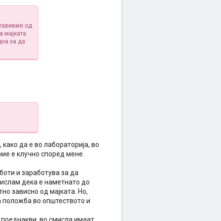
ставивме од
а мајката
дна за да
како да е во лабораторија, во
ие е клучно според мене.
боти и заработува за да
Мислам дека е наметнато до
но зависно од мајката. Но,
а положба во општеството и
 поеднакви, во смисла имаат