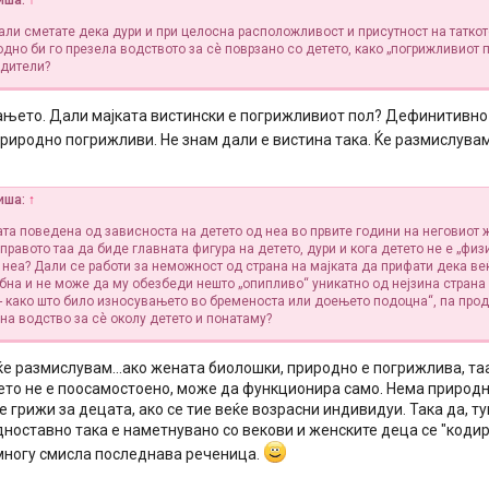
иша:
↑
дали сметате дека дури и при целосна расположливост и присутност на таткот
дно би го презела водството за сè поврзано со детето, како „погрижливиот 
одители?
ањето. Дали мајката вистински е погрижливиот пол? Дефинитивно 
природно погрижливи. Не знам дали е вистина така. Ќе размислува
иша:
↑
ата поведена од зависноста на детето од неа во првите години на неговиот ж
правото таа да биде главната фигура на детето, дури и кога детето не е „физ
 неа? Дали се работи за неможност од страна на мајката да прифати дека веќ
ебна и не може да му обезбеди нешто „опипливо“ уникатно од нејзина страна
) - како што било износувањето во бременоста или доењето подоцна“, па про
на водство за сè околу детето и понатаму?
ќе размислувам...ако жената биолошки, природно е погрижлива, та
ето не е поосамостоено, може да функционира само. Нема природ
е грижи за децата, ако се тие веќе возрасни индивидуи. Така да, 
дноставно така е наметнувано со векови и женските деца се "коди
многу смисла последнава реченица.