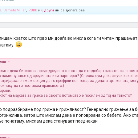
a
,
CameliaMiller
,
IRBBB
и
6 други
им се допаѓа ова.
 пишам кратко што прво ми доаѓа во мисла кога ги читам прашањат
натаму.
иша:
↑
слите дека биолошки предодредено жената да е подобар грижител за своето
о наметнување од средината или партнерот? (Свесна сум дека звучи како не
патријархален маж со цел да го префрли цел товар за децата врз жената, меѓ
поинаку да го поставам прашањето.)
орови:
тот на мајката за грижа за своето потомство е посилен од тој на таткото?
то подразбираме под грижа и грижливост? Генерално грижење за бе
огрижлива, затоа што мислам дека е поповрзана со бебето. Ако ст
е понатаму, мислам дека стануваат поеднакви.