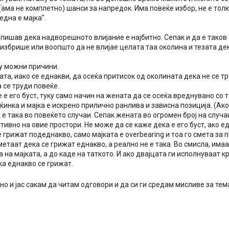
ама не комплетно) шанси за напредок. Има повеќе избор, не е тол
една е мајка".
пишав дека надворешното влијание е најбитно. Сепак и да е таков
избрише или воопшто да не влијае целата таа околина и тезата де
у можни причини.
та, иако се еднакви, да осеќа притисок од околината дека не се тр
 се труди повеќе.
 е его буст, туку само начин на жената да се осеќа вреднувано со т
инка и мајка е искрено прилично ранлива и зависна позиција. (Ак
 е така во повеќето случаи. Сепак жената во огромен број на случа
ивно на овие простори. Не може да се каже дека е его буст, ако е
 грижат подеднакво, само мајката е overbearing и тоа го смета за 
етаат дека се грижат еднакво, а реално не е така. Во смисла, има
 на мајката, а до каде на таткото. И ако двајцата ги исполнуваат 
ка еднакво се грижат.
 и јас сакам да читам одговори и да си ги средам мисливе за тем