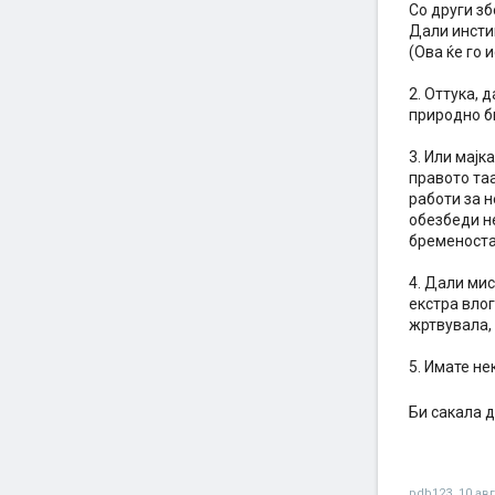
Со други зб
Дали инстик
(Ова ќе го 
2. Оттука, 
природно би
3. Или мајк
правото таа
работи за н
обезбеди не
бременоста
4. Дали мис
екстра влог
жртвувала, 
5. Имате не
Би сакала 
pdb123
,
10 авг