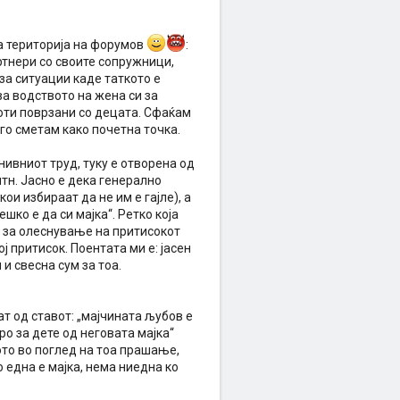
а територија на форумов
:
ртнери со своите сопружници,
за ситуации каде таткото е
а водството на жена си за
боти поврзани со децата. Сфаќам
 го сметам како почетна точка.
нивниот труд, туку е отворена од
н. Јасно е дека генерално
ои избираат да не им е гајле), а
ешко е да си мајка“. Ретко која
, за олеснување на притисокот
ј притисок. Поентата ми е: јасен
 и свесна сум за тоа.
т од ставот: „мајчината љубов е
ро за дете од неговата мајка“
кото во поглед на тоа прашање,
но една е мајка, нема ниедна ко