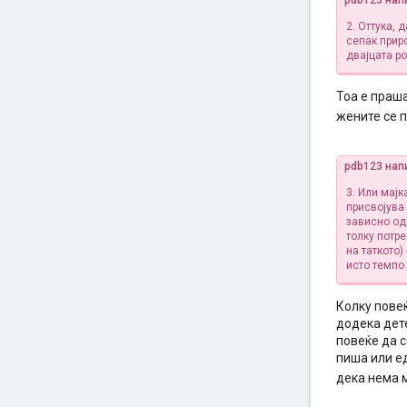
pdb123 нап
2. Оттука, 
сепак приро
двајцата р
Тоа е праш
жените се 
pdb123 нап
3. Или мајк
присвојува 
зависно од
толку потр
на таткото
исто темпо 
Колку пове
додека дет
повеќе да с
пиша или е
дека нема 