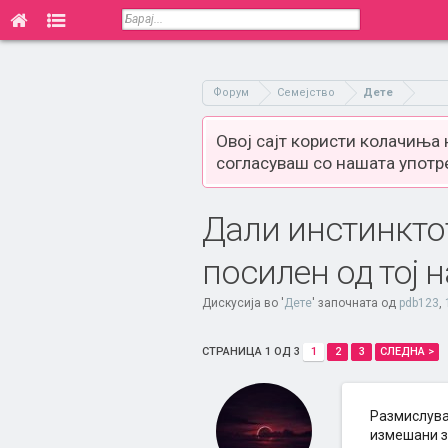
Форум
Семејство
Дете
Овој сајт користи колачиња
согласуваш со нашата употр
Дали инстинктот
посилен од тој н
Дискусија во '
Дете
' започната од
pdb123
,
СТРАНИЦА 1 ОД 3
1
2
3
СЛЕДНА >
Размислував
измешани за