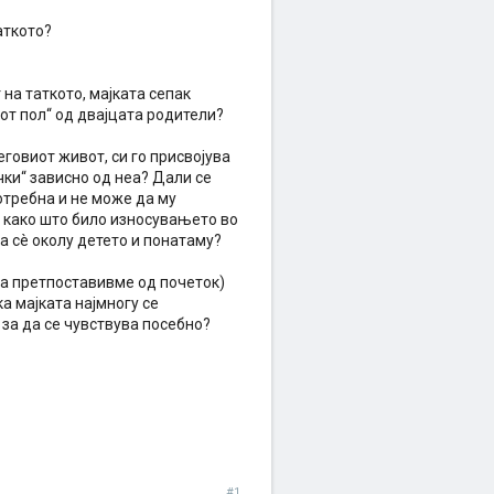
аткото?
на таткото, мајката сепак
от пол“ од двајцата родители?
еговиот живот, си го присвојува
чки“ зависно од неа? Дали се
отребна и не може да му
- како што било износувањето во
а сè околу детето и понатаму?
 ја претпоставивме од почеток)
а мајката најмногу се
 за да се чувствува посебно?
#1