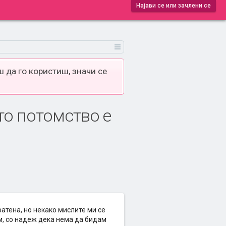
Најави се или зачлени се
 да го користиш, значи се
то потомство е
атена, но некако мислите ми се
м, со надеж дека нема да бидам