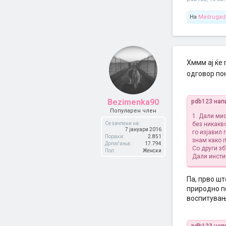
На
Madrugad
Хммм ај ќе
одговор по
Bezimenka90
pdb123 нап
Популарен член
1. Дали ми
Се зачлени на:
без никакв
7 јануари 2016
го изјавил 
Пораки:
2.851
знам како 
Допаѓања:
17.794
Со други зб
Пол:
Женски
Дали инстик
Па, прво ш
природно п
воспитувањ