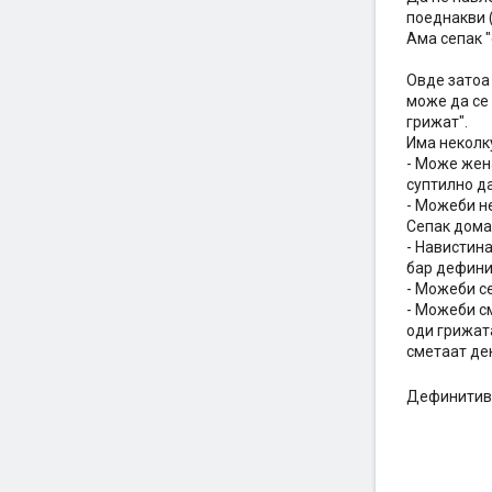
поеднакви (
Ама сепак "
Овде затоа 
може да се 
грижат".
Има неколк
- Може жена
суптилно да
- Можеби не
Сепак домаќ
- Навистина
бар дефинит
- Можеби се
- Можеби см
оди грижата
сметаат де
Дефинитивно