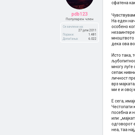
сфатена ка
pdb123
Чувствувам
Популарен член
На еден нач
особено ког
Се зачлени на:
27 јули 2011
незаинтере
Пораки:
1.481
мноштвото 
Допаѓања:
6.022
дека ова во
Исто така, 
љубопитнос
многу луѓе 
сепак нивни
личност пр
врз мајката
ми е и овој
Е сега, има
Честопати к
посебна и н
или: „мајка
одговорот е
неа, таа на