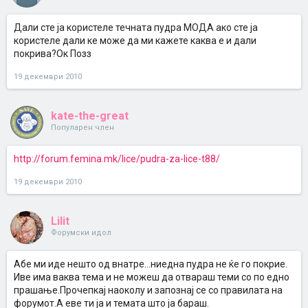
Дали сте ја користеле течната пудра МОДА ако сте ја
користеле дали ке може да ми кажете каква е и дали
покрива?Ок Позз
19 декември 2010
kate-the-great
Популарен член
http://forum.femina.mk/lice/pudra-za-lice-t88/
19 декември 2010
Lilit
Форумски идол
Абе ми иде нешто од внатре...ниедна пудра не ќе го покрие.
Иве има ваква тема и не можеш да отвараш теми со по едно
прашање.Прочепкај наоколу и запознај се со правилата на
форумот.А еве ти ја и темата што ја бараш.