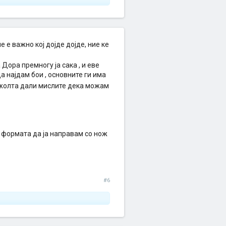
е е важно кој дојде дојде, ние ке
 Дора премногу ја сака , и еве
 најдам бои , основните ги има
 жолта дали мислите дека можам
и формата да ја направам со нож
#6