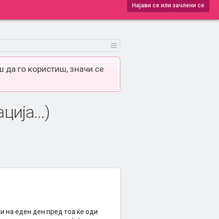
Најави се или зачлени се
 да го користиш, значи се
ија...)
ми на еден ден пред тоа ќе оди