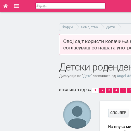
Форум
Семејство
Дете
Овој сајт користи колачиња
согласуваш со нашата употр
Детски родендени
Дискусија во '
Дете
' започната од
Angel-Ad
СТРАНИЦА 1 ОД 142
1
2
3
4
5
СПОЈЛЕР
На внука ми