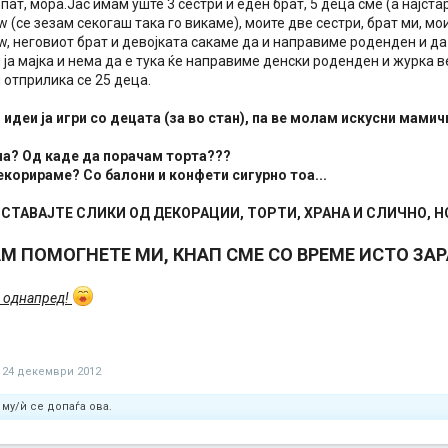
пат, мора.Јас имам уште 3 сестри и еден брат, 5 деца сме (а најста
law (се зезам секогаш така го викаме), моите две сестри, брат ми, м
law, неговиот брат и девојката сакаме да и направиме роденден и да
 ја мајка и нема да е тука ќе направиме денски роденден и журка 
и отприлика се 25 деца.
 идеи ја игри со децата (за во стан), па ве молам искусни мамич
на? Од каде да порачам торта???
екорираме? Со балони и конфети сигурно тоа...
СТАВАЈТЕ СЛИКИ ОД ДЕКОРАЦИИ, ТОРТИ, ХРАНА И СЛИЧНО, Н
М ПОМОГНЕТЕ МИ, КНАП СМЕ СО ВРЕМЕ ИСТО ЗА
 однапред!
24 декември 2012
му/ѝ се допаѓа ова.