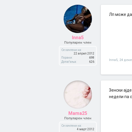
Лп може да
Inna5
Популарен член
Се зачлени на:
22 април 2012
Пораки:
698
Inna5
,
24 дек
Допаѓања:
626
Зенски ајде
недели па 
Mama25
Популарен член
Се зачлени на:
4 март 2012