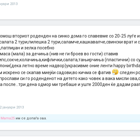
ануари 2013
помош вториот роденден на синко дома го славевме со 20-25 луѓе и
салата 2 тури,пилешка 2 тури,саламче,кашкавалче,свински врат и
,патлиџан и зелка посебно
маса (мала) за дечиња (нив не ги броев во гости) ставив
ипс,сокче,колачиња,кифлички,салата,тањирчиња (пластични) со су
они(дека летно време надвор)украсивме оние ленти happy birthday
м искрено се скапав миејќи садови,во кичма се фатив
следен ро
 прослави си го роденденот на детето како човек а вака мисли ова,о
 после...три дена одмор ми требаше и уште 2000ден ќе дадам раат 
2 јануари 2013
и
Mama25
им се допаѓа ова.