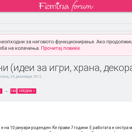
 неопходни за неговото функционирање. Ако продолжиш
еба на колачиња.
Прочитај повеќе.
 (идеи за игри, храна, декорац
riana
,
24 декември 2012
.
6
→
142
СЛЕДНА >
 е на 10 јануари роденден. Ќе прави 7 години. Е работата е сестра 