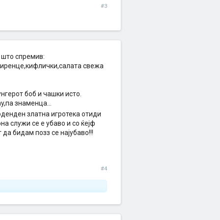
#3
 што спремив:
 сиренце,кифлички,салата свежа
нгерот боб и чашки исто.
,па знаменца...
денден златна игротека отиди
на служи се е убаво и со ќејф
да бидам позз се најубаво!!!
#4