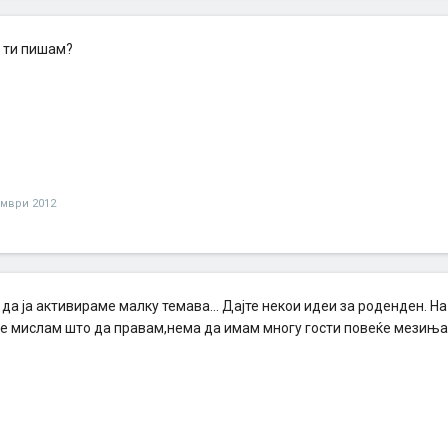
 ти пишам?
ември 2012
 да ја активираме малку темава... Дајте некои идеи за роденден. На
се мислам што да правам,нема да имам многу гости повеќе мезињ