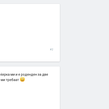
#2
 ќерка ми и е роденден за две
а ми требаат