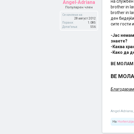
на службен 
Angel-Adriana
brother in 
Популарен член
brother in 
Се зачлени на:
ден бидејќи
28 август 2012
Пораки:
1.085
сите гости 
Допаѓања:
556
-Јас немам
знаете?
-Каква хра
-Како да д
ВЕ МОЛАМ 
ВЕ МОЛА
Благодарам
Angel-Adriana
,
На
Hortenzija