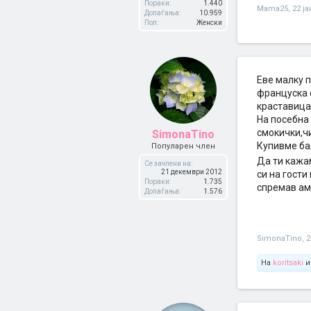
Пораки:
1.440
Mama25
,
22 ј
Допаѓања:
10.959
Пол:
Женски
Eве малку 
француска 
краставица
На посебна 
смокички,ч
SimonaTino
Купивме бал
Популарен член
Да ти кажа
Се зачлени на:
21 декември 2012
си на гости
Пораки:
1.735
спремав ама
Допаѓања:
1.576
SimonaTino
,
2
На
koritsaki