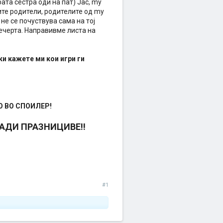
рата сестра оди на пат) Јас, my
оите родители, родителите од my
 не се почуствува сама на тој
вечерта. Направивме листа на
ки кажете ми кои игри ги
О ВО СПОИЛЕР!
РАДИ ПРАЗНИЦИВЕ!!
#1