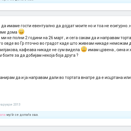
 да имаме гости евентуално да дојдат моите но и тоа не есигурно..н
име дома
 ми ке полни 2 години на 26 март , и сега сакам да и направам торта
о овде во Гр пточно во градот каде што живеам никаде неможам да
лилјакова, кафеава никаде не сум видела
имам црвена , сина и
 боите за да добијам некоја боја друга ?
анирам да и ја направам дали во тортата внатре да е исцртана ил
евруари 2013
iana
му/ѝ се допаѓа ова.