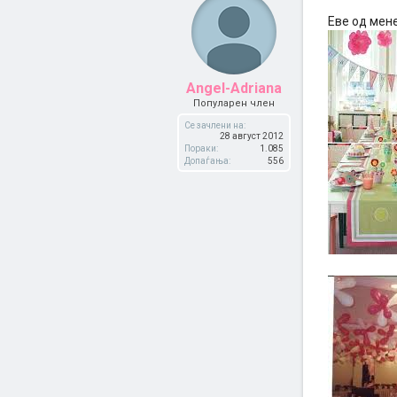
Еве од мен
Angel-Adriana
Популарен член
Се зачлени на:
28 август 2012
Пораки:
1.085
Допаѓања:
556