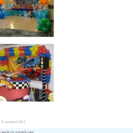
31 јануари 2013
4
му/ѝ се допаѓа ова.