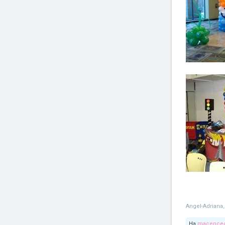
Angel-Adriana
,
На
macence