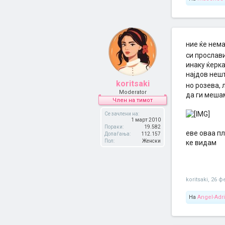
ние ќе нема
си прослав
инаку ќерка
најдов нешт
koritsaki
но розева, 
Moderator
да ги мешам
Член на тимот
Се зачлени на:
1 март 2010
Пораки:
19.582
еве оваа пл
Допаѓања:
112.157
Пол:
Женски
ке видам
koritsaki
,
26 ф
На
Angel-Adr