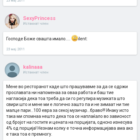
23 мај 2011
SexyPrincess
Истакнат член
Господе Боже свашта имало.....
ilent:
23 мај 2011
kalinaaa
Истакнат член
Мене во ресторанот каде што прашувавме за да се одржи
прославата ни напоменаа за оваа работа и баш тие
нагласија дека тоа треба да си го регулира музиката што
свири што и мене ми е логично зашто па и не зимаат ни тие
малце пари...100 евра за секој музичар...браво!!! Инаку исто
така ми спомнаа нешто дека тоа се наплаќало во зависност
од бројот на гостите и цената на порцијата, однсно изнесува
4% од порција! Незнам колку е точна информацијава ама ако
е така тоа е премногу.