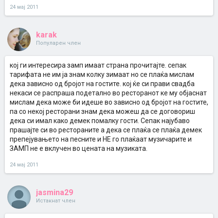
24 мај 2011
karak
Популарен член
кој ги интересира замп имаат страна прочитајте. сепак
тарифата не им ја знам колку зимаат но се плаќа мислам
дека зависно од бројот на гостите. кој ќе си прави свадба
некаси се распраша подетално во ресторанот ке му објаснат
мислам дека може би идеше во зависно од бројот на гостите,
па со некој ресторани знам дека можеш да се договориш
дека си имал како демек помалку гости. Сепак најубаво
прашајте си во рестораните а дека се плаќа се плаќа демек
препејувањето на песните и НЕ го плаќаат музичарите и
ЗАМП не е вклучен во цената на музиката.
24 мај 2011
jasmina29
Истакнат член