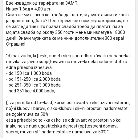
Еве извадок од тарифата на ЗАМП.
Инаку 1 бод = 4,00 ден.
Само не ми е јасно кој треба да плати, музиката или тие што
ја прават свадбата? Цело време се споменува корисник, по
се изгледа тие што прават свадба треба да платат, па за
мојата свадба од околу 350 гости мене ми излегува 18000
ден!!!! Значи музиката ќе ме чини дополнителни 300 евра!
Страшно!
"d) na svadbi, kr{tevki, sunet i sli~ni priredbi so `iva ili mehani~ka
muzika za javno soop{tuvawe na muzi~ki dela nadomestot za
edna priredba iznesuva:
- do 150 lica 1.000 boda
- od 151-250 lica 2.000 boda
- od 251-350 lica 3.000 boda
- nad 351 lice 4.000 boda;
|) za priredbi od to~ka d) koi se odr`uvaat vo eksluzivni restorani,
no}ni klubovi i barovi, disko-klubovi i sli~ni prostorii nadomestot
se zgolemuva za 50%;
e) za priredbi od to~ka d) koi se odr`uvaat vo prostorii vo koi
inaku ne se nudi ugostitelska dejnost (op{testveni domovi,
saemi, muzei i sl.) nadomestot se namaluva za 50%."