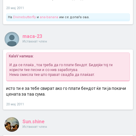
20 мај 2011
На
Divinebutterfly
и
ana-banana
им се допаѓа ова.
maca-23
Истакнат член
KalaV напиша:
И да се плаќа , тоа треба да го плати бендот. Бидејќи тој ги
користи тие песни и со нив заработува.
Нема смисла тие што прават свадба да плаќаат.
исто ти е за тебе свират ако го плати бендот ќе ти ја покачи
цената за таа сума.
20 мај 2011
Sun.shine
Истакнат член