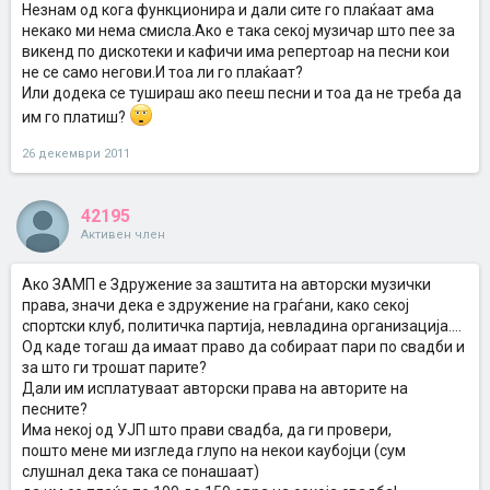
Незнам од кога функционира и дали сите го плаќаат ама
некако ми нема смисла.Ако е така секој музичар што пее за
викенд по дискотеки и кафичи има репертоар на песни кои
не се само негови.И тоа ли го плаќаат?
Или додека се тушираш ако пееш песни и тоа да не треба да
им го платиш?
26 декември 2011
42195
Активен член
Ако ЗАМП е Здружение за заштита на авторски музички
права, значи дека е здружение на граѓани, како секој
спортски клуб, политичка партија, невладина организација....
Од каде тогаш да имаат право да собираат пари по свадби и
за што ги трошат парите?
Дали им исплатуваат авторски права на авторите на
песните?
Има некој од УЈП што прави свадба, да ги провери,
пошто мене ми изгледа глупо на некои каубојци (сум
слушнал дека така се понашаат)