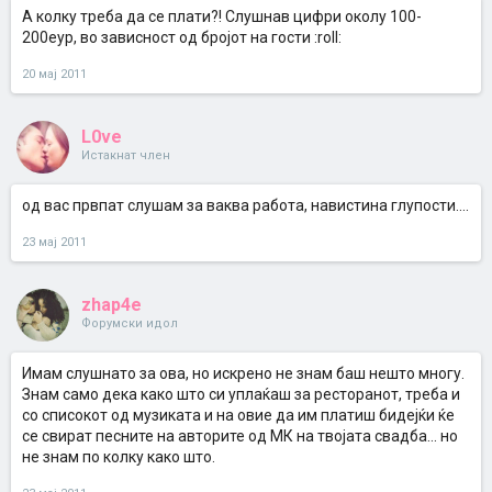
А колку треба да се плати?! Слушнав цифри околу 100-
200еур, во зависност од бројот на гости :roll:
20 мај 2011
L0ve
Истакнат член
од вас првпат слушам за ваква работа, навистина глупости....
23 мај 2011
zhap4e
Форумски идол
Имам слушнато за ова, но искрено не знам баш нешто многу.
Знам само дека како што си уплаќаш за ресторанот, треба и
со списокот од музиката и на овие да им платиш бидејќи ќе
се свират песните на авторите од МК на твојата свадба... но
не знам по колку како што.