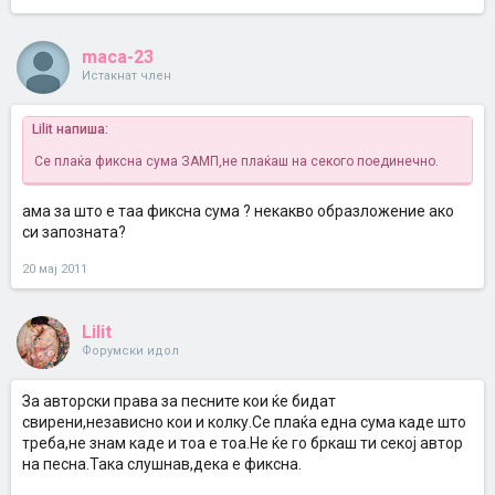
maca-23
Истакнат член
Lilit напиша:
Се плаќа фиксна сума ЗАМП,не плаќаш на секого поединечно.
ама за што е таа фиксна сума ? некакво образложение ако
си запозната?
20 мај 2011
Lilit
Форумски идол
За авторски права за песните кои ќе бидат
свирени,независно кои и колку.Се плаќа една сума каде што
треба,не знам каде и тоа е тоа.Не ќе го бркаш ти секој автор
на песна.Така слушнав,дека е фиксна.