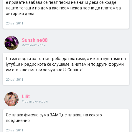
е приватна забава се пеат песни не значи дека се краде
нешто тогаш и по дома ако пеам некоа песна да платам за
авторски дела.
20 мај 2011
Sunshine88
Истакнат член
Па изгледа и за тоа ќе треба да платиме, а и кога пуштаме на
јутуб...а и радио кога ќе слушаме, а читам и по други форуми
им стигале сметки за чудово?? Свашта!
20 мај 2011
Lilit
Форумски идол
Се плаќа фиксна сума ЗАМП,не плаќаш на секого
поединечно.
20 мај 2011