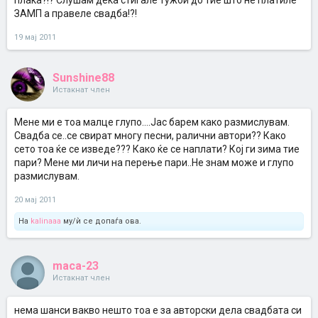
плаќа?!? Слушам дека стигале тужби до тие што не платиле
ЗАМП а правеле свадба!?!
19 мај 2011
Sunshine88
Истакнат член
Мене ми е тоа малце глупо....Јас барем како размислувам.
Свадба се..се свират многу песни, ралични автори?? Како
сето тоа ќе се изведе??? Како ќе се наплати? Кој ги зима тие
пари? Мене ми личи на перење пари..Не знам може и глупо
размислувам.
20 мај 2011
На
kalinaaa
му/ѝ се допаѓа ова.
maca-23
Истакнат член
нема шанси вакво нешто тоа е за авторски дела свадбата си