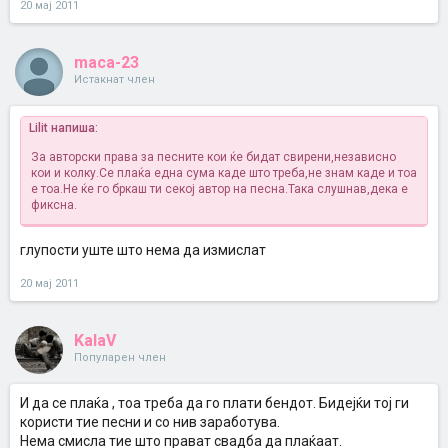
20 мај 2011
maca-23
Истакнат член
Lilit напиша:
За авторски права за песните кои ќе бидат свирени,независно
кои и колку.Се плаќа една сума каде што треба,не знам каде и тоа
е тоа.Не ќе го бркаш ти секој автор на песна.Така слушнав,дека е
фиксна.
глупости уште што нема да измислат
20 мај 2011
KalaV
Популарен член
И да се плаќа , тоа треба да го плати бендот. Бидејќи тој ги
користи тие песни и со нив заработува.
Нема смисла тие што прават свадба да плаќаат.