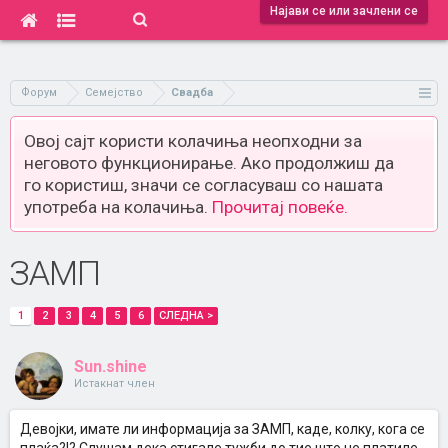
Најави се или зачлени се
Форум
Семејство
Свадба
Овој сајт користи колачиња неопходни за
неговото функционирање. Ако продолжиш да
го користиш, значи се согласуваш со нашата
употреба на колачиња.
Прочитај повеќе.
ЗАМП
1
2
3
4
5
6
СЛЕДНА >
Sun.shine
Истакнат член
Девојки, имате ли информација за ЗАМП, каде, колку, кога се