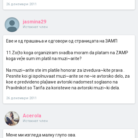
26 декември 2011
jasmina29
Истакнат член
Еве и од прашања и одговори од страницата на ЗАМП
11.Zo{to koga organiziram svadba moram da platam na ZAMP
koga ve}e sum im platil na muzi~arite?
Na muzi~arite ste im platile honorar za izveduva~kite prava .
Pesnite koi gi ispolnuvaat muzi~arite se ne~ie avtorsko delo, za
koe e predvideno pla}awe avtorski nadomest soglasno na
Pravilnikot so Tarifa za koristewe na avtorski muzi~ki dela.
26 декември 2011
Acerola
Истакнат член
Мене ми изгледа малку глупо ова.