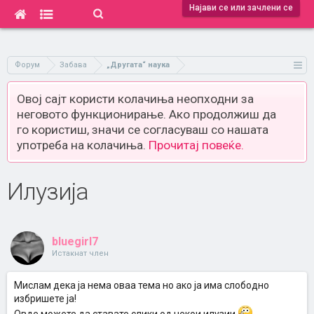
Најави се или зачлени се
Форум
Забава
„Другата“ наука
Овој сајт користи колачиња неопходни за
неговото функционирање. Ако продолжиш да
го користиш, значи се согласуваш со нашата
употреба на колачиња.
Прочитај повеќе.
Илузија
bluegirl7
Истакнат член
Мислам дека ја нема оваа тема но ако ја има слободно
избришете ја!