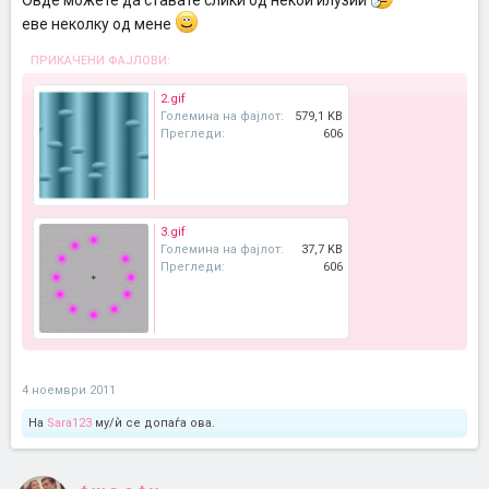
Овде можете да ставате слики од некои илузии
еве неколку од мене
ПРИКАЧЕНИ ФАЈЛОВИ:
2.gif
Големина на фајлот:
579,1 KB
Прегледи:
606
3.gif
Големина на фајлот:
37,7 KB
Прегледи:
606
4 ноември 2011
На
Sara123
му/ѝ се допаѓа ова.