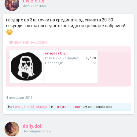
t.w.e.e.t.y
Истакнат член
гледајте во 3те точки на средината од сликата 20-30
секунди...потоа погледнете во ѕидот и трепкајте набрзина!
ПРИКАЧЕНИ ФАЈЛОВИ:
images (1).jpg
Големина на фајлот:
6,7 KB
Прегледи:
583
4 ноември 2011
На
Lovy1
,
kika13
,
bluegirl7
и
1 друга личност
им се допаѓа ова.
dolly.doll
Популарен член