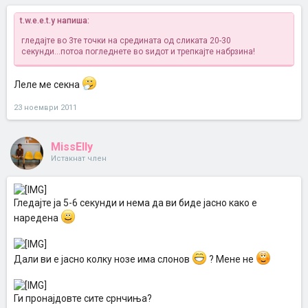
t.w.e.e.t.y напиша:
гледајте во 3те точки на средината од сликата 20-30
секунди...потоа погледнете во ѕидот и трепкајте набрзина!
Леле ме секна
23 ноември 2011
MissElly
Истакнат член
Гледајте ја 5-6 секунди и нема да ви биде јасно како е
наредена
Дали ви е јасно колку нозе има слонов
? Мене не
Ги пронајдовте сите срнчиња?