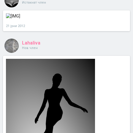
Истакнат член
21 јуни 2012
Lahaliva
Нов член