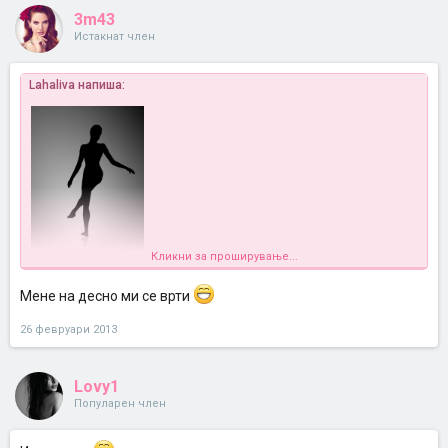
3m43
Истакнат член
Lahaliva напиша:
Кликни за проширување...
Гледајте во нозете на девојката,и ќе видите дека се врти и на
двете страни!
Мене на десно ми се врти
Што гледате?
26 февруари 2013
Lovy1
Популарен член