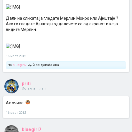
Дали на сликата ја гледате Мерлин Монро или Ајнштајн ?
Ако го гледате Ајнштајн оддалечете се од екранот и ке ја
видите Мерлин.
16 март 2012
На
bluegirl7
му/ѝ се допаѓа ова.
priti
Истакнат член
Ах очиве
16 март 2012
bluegirl7