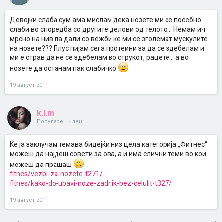
Девојки слаба сум ама мислам дека нозете ми се посебно
слаби во споредба со другите делови од телото... Немам ич
мрсно на нив па дали со вежби ке ми се зголемат мускулите
на нозете??? Плус пијам сега протеини за да се здебелам и
ми е страв да не се здебелам во струкот, рацете... а во
нозете да останам пак слабичко
19 август 2011
k.i.m
Популарен член
Ќе ја заклучам темава бидејќи низ цела категорија „Фитнес“
можеш да најдеш совети за ова, а и има слични теми во кои
можеш да прашаш
fitnes/vezbi-za-nozete-t271/
fitnes/kako-do-ubavi-noze-zadnik-bez-celulit-t327/
19 август 2011