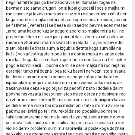
nego na tel (togas go bev zaboravila tel doma)ali togas ne
bevme nisto samo drugari i on si lupal glupostii i posle majka mi
me gjavese ja lazev i mackav oci nz sto i mi poveruva..i istiot den
koga zborel so majka mi(prviot pat koga ne bevme nisto) jas i on
se fativme ( ve4erta) i se beese ok i zaedno bevme eden mesec
..arno ama kako so kazav pogore zborel so majka mi na tel i ne
prepoznae deka ne sum jas i pocnal da si zboruva isto kako so
mene da zboruva i mama svati sto e rabota ....a jas nosev edni
zlatni obetki i ednata sum ja izgubila detnta koga sum bila na
kafe ( vo kaficot kaj sto raboti toj ) a doma majka mi znae deka
mi e kaj drugarka i on nekako spomne za obetkata na tel i ajdee
pogole komplikacii ...i pocna da mi se dere majka mi i od nejzino
derenje i tatko mi dozna i bea tolku besni i nervozni sto si svatia
ko demek jas sum imala odnosii so nego zatoa obetkata mi
ispadnala kaj nego nz sto drn drn i mu zvonea tatko mi mu se
zakanuvase deka ke go prijavi za pedofil nz sto i dodeka da im
pomine nervozata i besot non stop mi se derea ne dobivam red
da zboram i posle nekoi 30 min koga se smiri situacija im kazav
se deka nema vrska toa sto si mislat oni i tatko mi mu zvonese
pak mu se izvinil po tel i mu rekol da stoi podaleku od mene..i
taka blagodareniee na moite naseto zavrsi..i sega moite doma
se pravat kako nisto da ne e bilo a toj me mrazi i nesaka da me
vidi ko demk problemi sum mu napravila...a posle koga doznaa
se kkako so e mene me kaznija i se tie gluposti a nego nikoj nisto