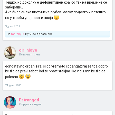
Тешко, но доколку е дефинитивен крај со тек на време ќе се
заборави...
Ако било онака вистинска љубов-малку подолго и потешко
но уптреби упорност и волја
9 јуни 2011
На
marchy15
му/ѝ се допаѓа ова.
girlinlove
Истакнат член
ednostavno organiziraj si go vremeto i poangaziraj se toa dobro
ke ti bide pravi raboti koi te praat srekjna i ke vidis mn ke ti bide
polesno
21 јули 2011
Estranged
Форумски идол