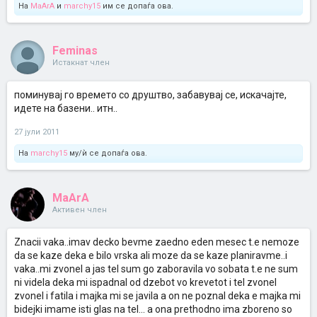
На
MaArA
и
marchy15
им се допаѓа ова.
Feminas
Истакнат член
поминувај го времето со друштво, забавувај се, искачајте,
идете на базени.. итн..
27 јули 2011
На
marchy15
му/ѝ се допаѓа ова.
MaArA
Активен член
Znacii vaka..imav decko bevme zaedno eden mesec t.e nemoze
da se kaze deka e bilo vrska ali moze da se kaze planiravme..i
vaka..mi zvonel a jas tel sum go zaboravila vo sobata t.e ne sum
ni videla deka mi ispadnal od dzebot vo krevetot i tel zvonel
zvonel i fatila i majka mi se javila a on ne poznal deka e majka mi
bidejki imame isti glas na tel... a ona prethodno ima zboreno so