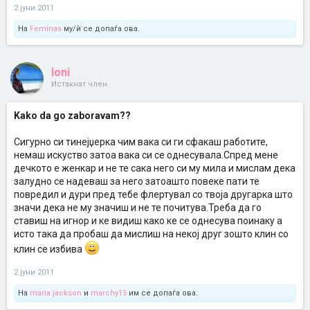
2 јуни 2011
На
Feminas
му/ѝ се допаѓа ова.
loni
Истакнат член
Kako da go zaboravam??
Сигурно си тинејџерка чим вака си ги сфакаш работите,
немаш искуство затоа вака си се однесувала.Спред мене
дечкото е женкар и не те сака него си му мила и мислам дека
залудно се надеваш за него затоашто повеке пати те
повредил и дури пред тебе флертувал со твоја другарка што
значи дека не му значиш и не те почитува.Треба да го
ставиш на игнор и ке видиш како ке се однесува поинаку а
исто така да пробаш да мислиш на некој друг зошто клин со
клин се избива
2 јуни 2011
На
maria.jackson
и
marchy15
им се допаѓа ова.