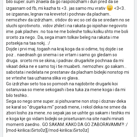
bilo super..sum znaela da go raspolozham i duri pred da se
izgasnam od fb, mi kazha ts <3.. jas samo mu vrativ
<3<3..
se izgasnav, legnav na krevetot i pochnav da placham..
nemozhev da izdrzham.. otidov do wc so cel da se sredam no se
sluchi sprotivnoto.. vidov zhilet i na rakata go ispishav negovoto
ime..pak plachev.. no toa ne me boleshe tolku kolku shto me boli
srceto za nego.. Da, sega imam tolkav beleg na rakata i me
potsekja na taa nokj.. :/
Dojde i prvi maj..togash na kraj koga da si odime, toj dojde i se
poz .. naednash go snema i se vrtam i samo go gledam so
druga.. srceto mi se skina, i padnav..drugarkite pochnaa da mi
vikaat deka ne e samo toj i tie muabeti.. nemozhev..go sakam...
sabotata i nedelata ne prestanav da placham bidejki nonstop mi
se vrteshe taa uzhasna slika vo glava..
Go izdrzhav seto toa so pomosh na najdobrite drugarki koi
ostanuvaa so mene sekogash i bea tuka za mene koga i da mi
bilo teshko..
Sega so nego sme super..si pishuvame non stop i doznav deka
se karal so "drugarka mi" poradi mene, i rekol deka ne smee da
zbori losho za mene..no sepak jas se ushte go sakam i teshko mi
e koga kje go vidam bidejki se prisetuvam na site nashi minati
momenti zaedno.. GO SAKAM..KAKO DA GO ZABORAVAMM?! :/
[mod-kirilica:i5irto0z][/mod-kirilica:i5irto0z]