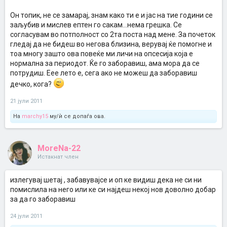
Он топик, не се замарај, знам како ти е и јас на тие години се
заљубив и мислев ептен го сакам...нема грешка. Се
согласувам во потполност со 2та поста над мене. За почеток
гледај да не бидеш во негова близина, верувај ќе помогне и
тоа многу зашто ова повеќе ми личи на опсесија која е
нормална за периодот. Ќе го заборавиш, ама мора да се
потрудиш. Еее лето е, сега ако не можеш да заборавиш
дечко, кога?
21 јули 2011
На
marchy15
му/ѝ се допаѓа ова.
MoreNa-22
Истакнат член
излегувај шетај , забавувајсе и оп ке видиш дека не си ни
помислила на него или ке си најдеш некој нов доволно добар
за да го заборавиш
24 јули 2011