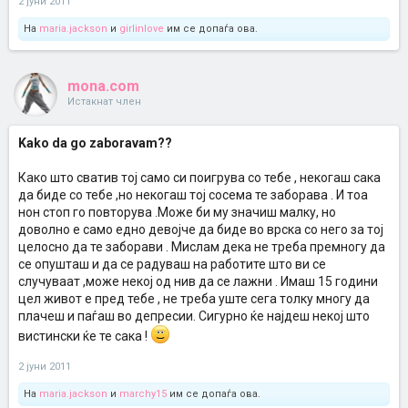
2 јуни 2011
На
maria.jackson
и
girlinlove
им се допаѓа ова.
mona.com
Истакнат член
Kako da go zaboravam??
Како што сватив тој само си поигрува со тебе , некогаш сака
да биде со тебе ,но некогаш тој сосема те заборава . И тоа
нон стоп го повторува .Може би му значиш малку, но
доволно е само едно девојче да биде во врска со него за тој
целосно да те заборави . Мислам дека не треба премногу да
се опушташ и да се радуваш на работите што ви се
случуваат ,може некој од нив да се лажни . Имаш 15 години
цел живот е пред тебе , не треба уште сега толку многу да
плачеш и паѓаш во депресии. Сигурно ќе најдеш некој што
вистински ќе те сака !
2 јуни 2011
На
maria.jackson
и
marchy15
им се допаѓа ова.