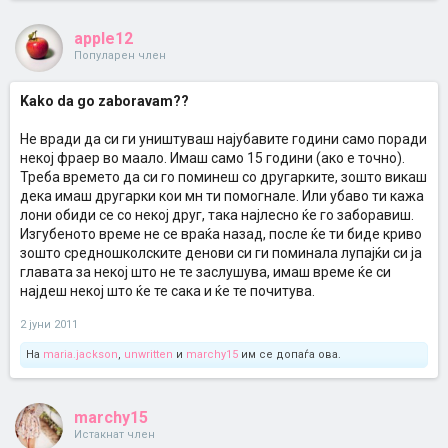
apple12
Популарен член
Kako da go zaboravam??
Не вради да си ги уништуваш најубавите години само поради
некој фраер во маало. Имаш само 15 години (ако е точно).
Треба времето да си го поминеш со другарките, зошто викаш
дека имаш другарки кои мн ти помогнале. Или убаво ти кажа
лони обиди се со некој друг, така најлесно ќе го заборавиш.
Изгубеното време не се враќа назад, после ќе ти биде криво
зошто средношколските денови си ги поминала лупајќи си ја
главата за некој што не те заслушува, имаш време ќе си
најдеш некој што ќе те сака и ќе те почитува.
2 јуни 2011
На
maria.jackson
,
unwritten
и
marchy15
им се допаѓа ова.
marchy15
Истакнат член