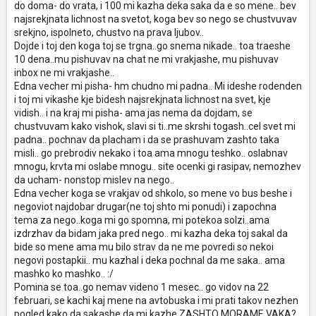
do doma- do vrata, i 100 mi kazha deka saka da e so mene.. bev
najsrekjnata lichnost na svetot, koga bev so nego se chustvuvav
srekjno, ispolneto, chustvo na prava ljubov..
Dojde i toj den koga toj se trgna..go snema nikade.. toa traeshe
10 dena..mu pishuvav na chat ne mi vrakjashe, mu pishuvav
inbox ne mi vrakjashe..
Edna vecher mi pisha- hm chudno mi padna.. Mi ideshe rodenden
i toj mi vikashe kje bidesh najsrekjnata lichnost na svet, kje
vidish.. i na kraj mi pisha- ama jas nema da dojdam, se
chustvuvam kako vishok, slavi si ti..me skrshi togash..cel svet mi
padna.. pochnav da placham i da se prashuvam zashto taka
misli.. go prebrodiv nekako i toa ama mnogu teshko.. oslabnav
mnogu, krvta mi oslabe mnogu.. site ocenki gi rasipav, nemozhev
da ucham- nonstop mislev na nego..
Edna vecher koga se vrakjav od shkolo, so mene vo bus beshe i
negoviot najdobar drugar(ne toj shto mi ponudi) i zapochna
tema za nego..koga mi go spomna, mi potekoa solzi..ama
izdrzhav da bidam jaka pred nego.. mi kazha deka toj sakal da
bide so mene ama mu bilo strav da ne me povredi so nekoi
negovi postapkii.. mu kazhal i deka pochnal da me saka.. ama
mashko ko mashko.. :/
Pomina se toa..go nemav videno 1 mesec.. go vidov na 22
februari, se kachi kaj mene na avtobuska i mi prati takov nezhen
pogled kako da sakashe da mi kazhe ZASHTO MORAME VAKA?