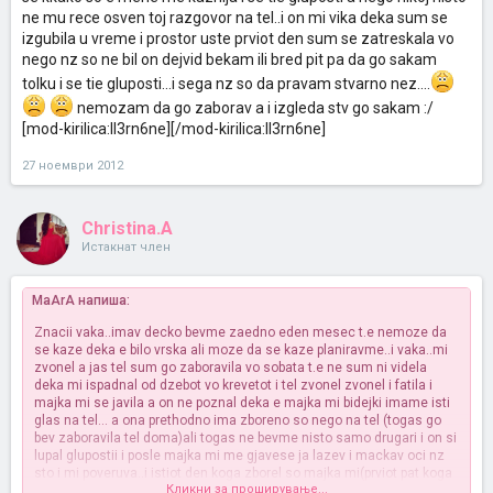
ne mu rece osven toj razgovor na tel..i on mi vika deka sum se
izgubila u vreme i prostor uste prviot den sum se zatreskala vo
nego nz so ne bil on dejvid bekam ili bred pit pa da go sakam
tolku i se tie gluposti...i sega nz so da pravam stvarno nez....
nemozam da go zaborav a i izgleda stv go sakam :/
[mod-kirilica:ll3rn6ne][/mod-kirilica:ll3rn6ne]
27 ноември 2012
Christina.A
Истакнат член
MaArA напиша:
Znacii vaka..imav decko bevme zaedno eden mesec t.e nemoze da
se kaze deka e bilo vrska ali moze da se kaze planiravme..i vaka..mi
zvonel a jas tel sum go zaboravila vo sobata t.e ne sum ni videla
deka mi ispadnal od dzebot vo krevetot i tel zvonel zvonel i fatila i
majka mi se javila a on ne poznal deka e majka mi bidejki imame isti
glas na tel... a ona prethodno ima zboreno so nego na tel (togas go
bev zaboravila tel doma)ali togas ne bevme nisto samo drugari i on si
lupal glupostii i posle majka mi me gjavese ja lazev i mackav oci nz
sto i mi poveruva..i istiot den koga zborel so majka mi(prviot pat koga
Кликни за проширување...
ne bevme nisto) jas i on se fativme ( ve4erta) i se beese ok i zaedno