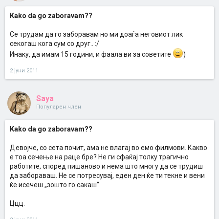
Kako da go zaboravam??
Се трудам да го заборавам но ми доаѓа неговиот лик
секогаш кога сум со друг.. :/
Инаку, да имам 15 години, и фаала ви за советите
)
2 јуни 2011
Saya
Популарен член
Kako da go zaboravam??
Девојче, со сета почит, ама не влагај во емо филмови. Какво
е тоа сечење на раце бре? Не ги сфаќај толку трагично
работите, според пишаново и нема што многу да се трудиш
да забораваш. Не се потресувај, еден ден ќе ти текне и вени
ќе исечеш „зошто го сакаш“.
Ццц.