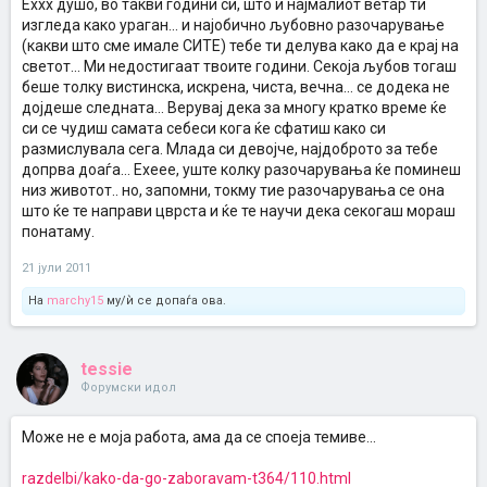
Еххх душо, во такви години си, што и најмалиот ветар ти
изгледа како ураган... и најобично љубовно разочарување
(какви што сме имале СИТЕ) тебе ти делува како да е крај на
светот... Ми недостигаат твоите години. Секоја љубов тогаш
беше толку вистинска, искрена, чиста, вечна... се додека не
дојдеше следната... Верувај дека за многу кратко време ќе
си се чудиш самата себеси кога ќе сфатиш како си
размислувала сега. Млада си девојче, најдоброто за тебе
допрва доаѓа... Ехеее, уште колку разочарувања ќе поминеш
низ животот.. но, запомни, токму тие разочарувања се она
што ќе те направи цврста и ќе те научи дека секогаш мораш
понатаму.
21 јули 2011
На
marchy15
му/ѝ се допаѓа ова.
tessie
Форумски идол
Moже не е моја работа, ама да се споеја темиве...
razdelbi/kako-da-go-zaboravam-t364/110.html