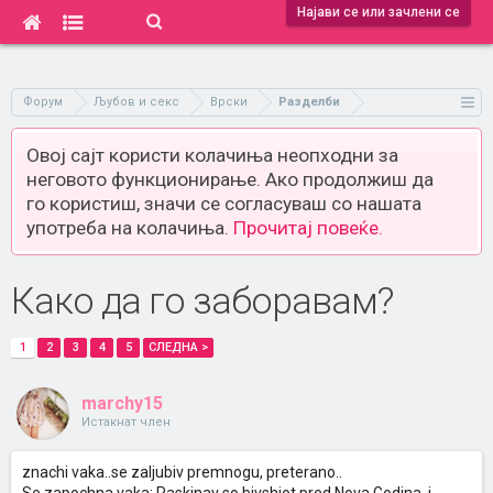
Најави се или зачлени се
Форум
Љубов и секс
Врски
Разделби
Овој сајт користи колачиња неопходни за
неговото функционирање. Ако продолжиш да
го користиш, значи се согласуваш со нашата
употреба на колачиња.
Прочитај повеќе.
Како да го заборавам?
1
2
3
4
5
СЛЕДНА >
marchy15
Истакнат член
znachi vaka..se zaljubiv premnogu, preterano..