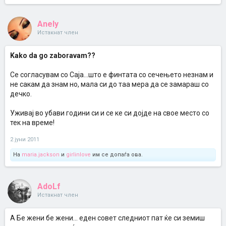
Anely
Истакнат член
Kako da go zaboravam??
Се согласувам со Саја...што е финтата со сечењето незнам и
не сакам да знам но, мала си до таа мера да се замараш со
дечко.
Уживај во убави години си и се ке си дојде на свое место со
тек на време!
2 јуни 2011
На
maria.jackson
и
girlinlove
им се допаѓа ова.
AdoLf
Истакнат член
A Бе жени бе жени... еден совет следниот пат ќе си земиш