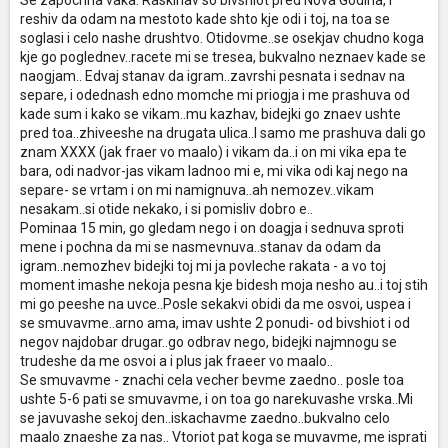
Se zapochna vaka: Raskinav so bivshiot pred Nova Godina, i
reshiv da odam na mestoto kade shto kje odi i toj, na toa se
soglasi i celo nashe drushtvo. Otidovme..se osekjav chudno koga
kje go poglednev..racete mi se tresea, bukvalno neznaev kade se
naogjam.. Edvaj stanav da igram..zavrshi pesnata i sednav na
separe, i odednash edno momche mi priogja i me prashuva od
kade sum i kako se vikam..mu kazhav, bidejki go znaev ushte
pred toa..zhiveeshe na drugata ulica..I samo me prashuva dali go
znam XXXX (jak fraer vo maalo) i vikam da..i on mi vika epa te
bara, odi nadvor-jas vikam ladnoo mi e, mi vika odi kaj nego na
separe- se vrtam i on mi namignuva..ah nemozev..vikam
nesakam..si otide nekako, i si pomisliv dobro e..
Pominaa 15 min, go gledam nego i on doagja i sednuva sproti
mene i pochna da mi se nasmevnuva..stanav da odam da
igram..nemozhev bidejki toj mi ja povleche rakata - a vo toj
moment imashe nekoja pesna kje bidesh moja nesho au..i toj stih
mi go peeshe na uvce..Posle sekakvi obidi da me osvoi, uspea i
se smuvavme..arno ama, imav ushte 2 ponudi- od bivshiot i od
negov najdobar drugar..go odbrav nego, bidejki najmnogu se
trudeshe da me osvoi a i plus jak fraeer vo maalo..
Se smuvavme - znachi cela vecher bevme zaedno.. posle toa
ushte 5-6 pati se smuvavme, i on toa go narekuvashe vrska..Mi
se javuvashe sekoj den..iskachavme zaedno..bukvalno celo
maalo znaeshe za nas.. Vtoriot pat koga se muvavme, me isprati