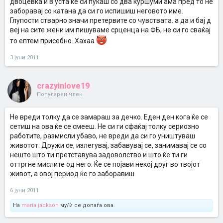
двоцевка и в уста ќе си пукаш со два куршуми ама пред то не
заборавај со катана да си го испишиш неговото име.
Глупости стварно значи претервите со чувствата. а да и бај д
веј на сите жени им пишуваме срценца на ФБ, не си го сваќај
то ептем присебно. Хахаа
3 јуни 2011
crazyinlove19
Популарен член
Не вреди толку да се замараш за дечко. Еден ден кога ќе се
сетиш на ова ќе се смееш. Не си ги сфаќај толку сериозно
работите, размисли убаво, не вреди да си го уништуваш
животот. Дружи се, излегувај, забавувај се, занимавај се со
нешто што ти претставува задоволство и што ќе ти ги
оттргне мислите од него. Ќе се појави некој друг во твојот
живот, а овој период ќе го заборавиш.
6 јуни 2011
На
maria.jackson
му/ѝ се допаѓа ова.