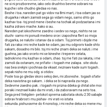
ne si ni prozborevme, iako celo drushtvo bevme sobrani na
kupche i site chudno gledaa vo nas..
Beshe i toa..nareden pat go vidov na 8mi mart, i toa odam jas so
drugarka i vikam zamisli sega go vidam nego, samo shto go
kazhav toa -toj pred mene i beshe na tochak ali podzastana i mi
kazha zdravo mache..kako si au..
Nareden pat iskochivme zaedno i sedev so nego, nishto ne se
sluchi- samo mi ponudi medeno srce i zapochna flert so moja
drugarka, se nalutiv i stanav da si odam. Toj primeti i dojde me
fati za raka i mi reche kade ke odam, jas mu odgvoriv kade shto
sakam, dosadno mi bilo..toj mi reche znam deka se naluti..i me
gushna, jas iako srceto mi se kineshe i treperev celata,
ladnokrvno mu kazhav si odam, chao. toj me fati za rakata, i me
zamoli da ostanam, ne prifativ- i togash me zalapa.. site okolu
nas bea srekjni i pochnaa da vikaat..neznaev kade sum togash..
sepak nisho ne mu odg. si otidov..
Posle toa go gledav skoro sekoj den, mi zboreshe.. togash sfativ
deka navistina go sakam.. i deka se bi napravila za nego..
Sedevme zaedno pak.. i togash mi prizna ddeka gi chital site moi
poraki i neznael kako da mi vrati, i da zaboravam na seto toa..
Sega pred Veligden- petokot sprema sabotata okolu 2:30 sabajle
sobrav hrabrost i mu pishav- mi vrati vo istata
sekunda..pishuvavme do 4 nonstop, i mi reche deka so mene mu