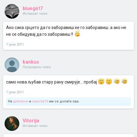
bluegirl7
Истакнат член
Ако сака срцето да го заборавиш ке го заборавиш..а ако не
не се обидувај да го заборавиш !!
7 јуни 2011
kankus
Популарен член
само нова љубав стару рану смирује....пробај
7 јуни 2011
На
girlinlove
и
marchy15
им се допаѓа ова.
Vitorija
Истакнат член