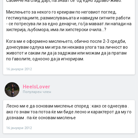
Сабинче на спид дајл, па знаат се' од едно здраво-живо.
Мислењето за некого го креирам по неговиот поглед,
гестикулациите, размислувањата и навидум ситните работи
- се потресува ли за едно денарче, го/ја маваат ли напади на
хистерија, љубомора, има ли хипстерски очила...?
Кога ми е оформено мислењето, обично после 2-3 средби,
донесувам одлука ми игра ли некаква улога таа личност во
животот и сакам ли да ја задржам или можам да ја пратам
по ѓаволите, односно да ја игнорирам.
16 јануари 2012
HeelsLover
Популарен член
Лесно ми е да основам мислење според : како се однесува .
ако го знам тоа потоа ќе ми биде лесно и карактерот да му го
дознаам . па ќе основам мислење
16 јануари 2012