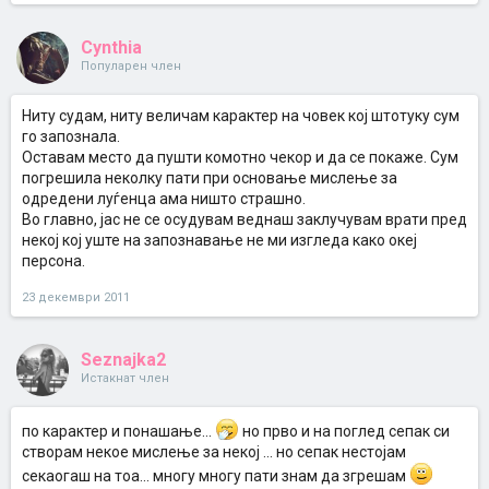
Cynthia
Популарен член
Ниту судам, ниту величам карактер на човек кој штотуку сум
го запознала.
Оставам место да пушти комотно чекор и да се покаже. Сум
погрешила неколку пати при основање мислење за
одредени луѓенца ама ништо страшно.
Во главно, јас не се осудувам веднаш заклучувам врати пред
некој кој уште на запознавање не ми изгледа како океј
персона.
23 декември 2011
Seznajka2
Истакнат член
по карактер и понашање...
но прво и на поглед сепак си
створам некое мислење за некој ... но сепак нестојам
секаогаш на тоа... многу многу пати знам да згрешам