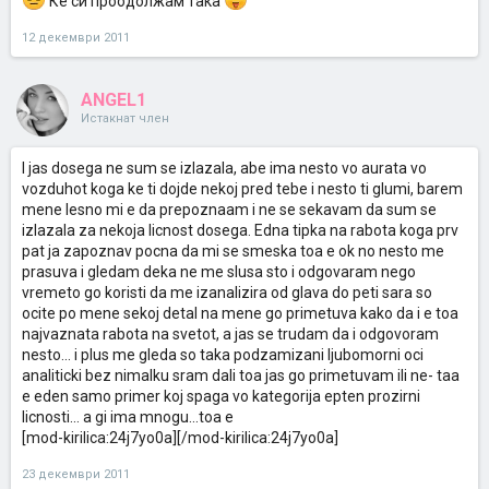
Ке си проодолжам така
12 декември 2011
ANGEL1
Истакнат член
I jas dosega ne sum se izlazala, abe ima nesto vo aurata vo
vozduhot koga ke ti dojde nekoj pred tebe i nesto ti glumi, barem
mene lesno mi e da prepoznaam i ne se sekavam da sum se
izlazala za nekoja licnost dosega. Edna tipka na rabota koga prv
pat ja zapoznav pocna da mi se smeska toa e ok no nesto me
prasuva i gledam deka ne me slusa sto i odgovaram nego
vremeto go koristi da me izanalizira od glava do peti sara so
ocite po mene sekoj detal na mene go primetuva kako da i e toa
najvaznata rabota na svetot, a jas se trudam da i odgovoram
nesto... i plus me gleda so taka podzamizani ljubomorni oci
analiticki bez nimalku sram dali toa jas go primetuvam ili ne- taa
e eden samo primer koj spaga vo kategorija epten prozirni
licnosti... a gi ima mnogu...toa e
[mod-kirilica:24j7yo0a][/mod-kirilica:24j7yo0a]
23 декември 2011