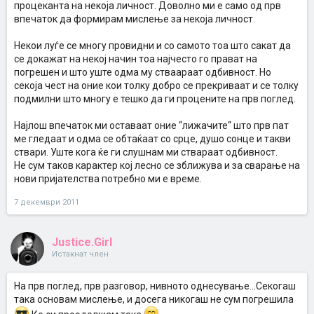
процеканта на некоја личност. Доволно ми е само од прв
впечаток да формирам мислење за некоја личност.
Некои луѓе се многу провидни и со самото тоа што сакат да
се докажат на некој начин тоа најчесто го прават на
погрешен и што уште одма му стваараат одбивност. Но
секоја чест на оние кои толку добро се прекриваат и се толку
подмилни што многу е тешко да ги процените на прв поглед.
Најлош впечаток ми оставаат оние ‘‘лижачите‘‘ што прв пат
ме гледаат и одма се обтаќаат со срце, душо сонце и такви
ствари. Уште кога ќе ги слушнам ми ствараат одбивност.
Не сум таков карактер кој лесно се зближува и за сварање на
нови пријателства потребно ми е време.
7 декември 2011
Justice.Girl
Истакнат член
На прв поглед, прв разговор, нивното однесување...Секогаш
така основам мислење, и досега никогаш не сум погрешила