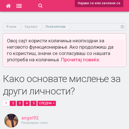
Најави се или зачлени се
Форум
Здравје
Психологија
Овој сајт користи колачиња неопходни за
неговото функционирање. Ако продолжиш да
го користиш, значи се согласуваш со нашата
употреба на колачиња.
Прочитај повеќе.
Како основате мислење за
други личности?
1
2
3
4
5
СЛЕДНА >
angel92
Популарен член