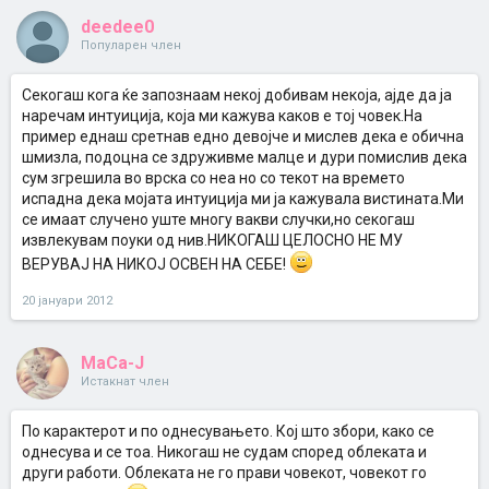
deedee0
Популарен член
Секогаш кога ќе запознаам некој добивам некоја, ајде да ја
наречам интуиција, која ми кажува каков е тој човек.На
пример еднаш сретнав едно девојче и мислев дека е обична
шмизла, подоцна се здруживме малце и дури помислив дека
сум згрешила во врска со неа но со текот на времето
испадна дека мојата интуиција ми ја кажувала вистината.Ми
се имаат случено уште многу вакви случки,но секогаш
извлекувам поуки од нив.НИКОГАШ ЦЕЛОСНО НЕ МУ
ВЕРУВАЈ НА НИКОЈ ОСВЕН НА СЕБЕ!
20 јануари 2012
MaCa-J
Истакнат член
По карактерот и по однесувањето. Кој што збори, како се
однесува и се тоа. Никогаш не судам според облеката и
други работи. Облеката не го прави човекот, човекот го