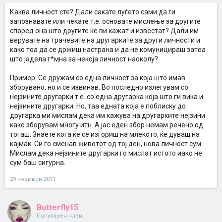
Каква личност сте? Дали сакате луѓето сами да ги
запознавате или чекате т.е. oсновате мислење за другите
според она што другите ќе ви кажат и известат? Дали им
верувате на трачевите на другарките за други личности и
како тоа да се држиш настрана и да не комуницираш затоа
што јадела г*мна за некоја личност наоколу?
Пример: Се дружам со една личност за која што имав
зборувано, но и се извинав. Во последно излегувам со
нејзините другарки т.е. со една другарка која што ги вика и
нејзините другарки. Но, таа едната која е поблиску до
другарка ми мислам дека им кажува на другарките нејзини
како зборувам многу итн. А јас еден збор немам речено од
тогаш. Знаете кога ќе се изгориш на млекото, ќе дуваш на
кајмак. Си го сменав животот од тој ден, нова личност сум.
Мислам дека нејзините другарки го мислат истото иако не
сум баш сигурна.
29 ноември 2011
Butterfly15
Популарен член