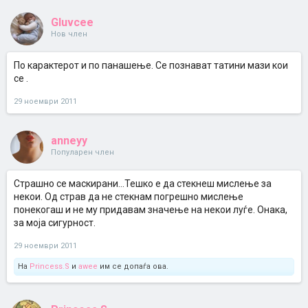
Gluvcee
Нов член
По карактерот и по панашење. Се познават татини мази кои
се .
29 ноември 2011
anneyy
Популарен член
Страшно се маскирани...Тешко е да стекнеш мислење за
некои. Од страв да не стекнам погрешно мислење
понекогаш и не му придавам значење на некои луѓе. Онака,
за моја сигурност.
29 ноември 2011
На
Princess.S
и
awee
им се допаѓа ова.