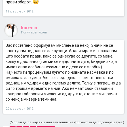
прави зборот.
19 февруари 2012
karenin
Популарен член
Јас постепено оформувам мислење за некој. Значи не се
залетувам веднаш со заклучоци. Анализирам и спознавам
што особата прави, како се однесува со другите, со мене,
колку е дволична (тие ми се најдолните луѓе, бидејќи ако ја
имаат оваа особина несомнено е дека се и злобни)...
Најчесто ги проценувам луѓето по нивната насмевка и по
смислата за хумор. Ако се гледа дека се смеат вештачки
веднаш им удирам едно големо делите. Толку е погрешно да
си го трошам времето на нив. Ако немаат свои ставови и
копираат зборови и мислења од другите, ете тие ми зрачат
со некоја мизерна темнина.
20 февруари 2012
(Мораш да се најавиш или зачлениш на форумот за да одговараш тука.)