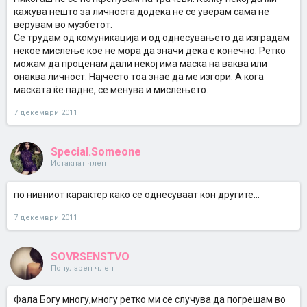
кажува нешто за личноста додека не се уверам сама не
верувам во музбетот.
Се трудам од комуникација и од однесувањето да изградам
некое мислење кое не мора да значи дека е конечно. Ретко
можам да проценам дали некој има маска на ваква или
онаква личност. Најчесто тоа знае да ме изгори. А кога
маската ќе падне, се менува и мислењето.
7 декември 2011
Special.Someone
Истакнат член
по нивниот карактер како се однесуваат кон другите...
7 декември 2011
SOVRSENSTVO
Популарен член
Фала Богу многу,многу ретко ми се случува да погрешам во