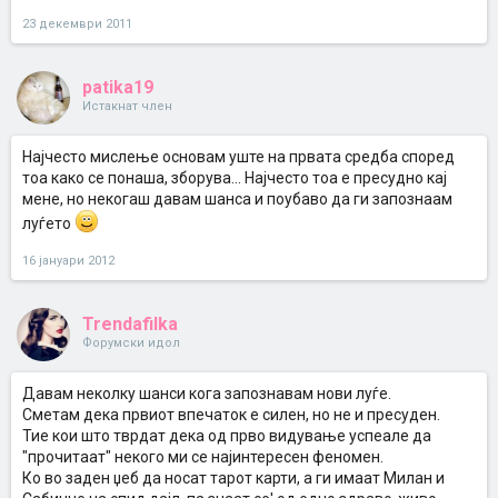
23 декември 2011
patika19
Истакнат член
Најчесто мислење основам уште на првата средба според
тоа како се понаша, зборува... Најчесто тоа е пресудно кај
мене, но некогаш давам шанса и поубаво да ги запознаам
луѓето
16 јануари 2012
Trendafilka
Форумски идол
Давам неколку шанси кога запознавам нови луѓе.
Сметам дека првиот впечаток е силен, но не и пресуден.
Тие кои што тврдат дека од прво видување успеале да
"прочитаат" некого ми се најинтересен феномен.
Ко во заден џеб да носат тарот карти, а ги имаат Милан и