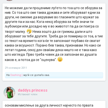
Не можеме да ги процениме луѓето по тоа што се зборува за
нив. Со тоа што сме таква држава и сите зборуваат едни за
други, не смееме да веруваме во гласините што кружат за
другите па и за нас. Кога некој зборува за тебе значи ти
љубомори или досадно му е во животот па да си поигра со
твојот малку.
Нема зошто да се грижиш дали и што
зборуваат за тебе другите. Треба да се помириш со тоа, а тие
со текот на времето кога ќе те запознаат поубаво ќе сватат
каква си всушност. Порано бев таква, признавам. Но како си
летат години, секој ден сваќам дека ништо не е така како
што изгледа. Прво треба човек да се запознае во душата
каков е, а потоа да се "оценува".
29 ноември 2011
На
Dashing:)
му/ѝ се допаѓа ова.
daddys.princess
Истакнат член
основам мислење за друга личност најчесто по првата