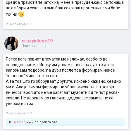
средба првиот впечаток кај мене е пресуден,како се понаша
што збори и секогаш ама баш секогаш проценките ми биле
точни
29 ноември 2011
crazyinlove19
Популарен член
Ретко кога првиот впечаток ме излажал, особено во
последно време. Инаку им давам шанса на луѓето да ги
запознаам подобро, па дури после тоа формирам некое
"конечно" мислење за нив.
А за тоа што го зборуваат другите, искрено кажано, сеедно
ми е. Ако јас имам формирано убаво мислење за некоја
личност, воопшто не ме засегаат муабети од типот рекла-
казала. Не верувам во гласини, додека јас самата не се
уверам во тоа.
29 ноември 2011
На
Gluvcee
му/ѝ се допаѓа ова.