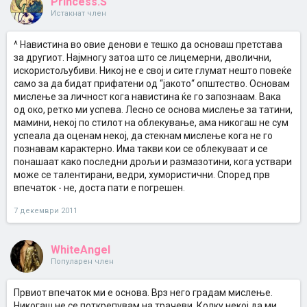
Princess.S
Истакнат член
^ Навистина во овие денови е тешко да основаш претстава
за другиот. Најмногу затоа што се лицемерни, дволични,
искористољубиви. Никој не е свој и сите глумат нешто повеќе
само за да бидат прифатени од “јакото“ општество. Основам
мислење за личност кога навистина ќе го запознаам. Вака
од око, ретко ми успева. Лесно се основа мислење за татини,
мамини, некој по стилот на облекување, ама никогаш не сум
успеала да оценам некој, да стекнам мислење кога не го
познавам карактерно. Има такви кои се облекуваат и се
понашаат како последни дрољи и размазотини, кога уствари
може се талентирани, ведри, хумористични. Според прв
впечаток - не, доста пати е погрешен.
7 декември 2011
WhiteAngel
Популарен член
Првиот впечаток ми е основа. Врз него градам мислење.
Никогаш не се поткрепувам на трачеви. Колку некој да ми