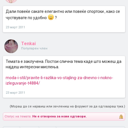
Дали повеќе сакате елегантно или повеќе спортски , како се
чуствувате по удобно
?
23 март 2011
Tenkai
Популарен член
Темата е заклучена. Постои слична тема каде што можеш да
најдеш интересни мислења.
moda-i-stil/pravite-li-razlika-vo-stajling-za-dnevno-i-nokno-
izleguvanje-t4884/
23 март 2011
(Мораш да се најавиш или зачлениш на форумот за да одговараш тука.)
Статус на темата:
Не е отворена за нови одговори.