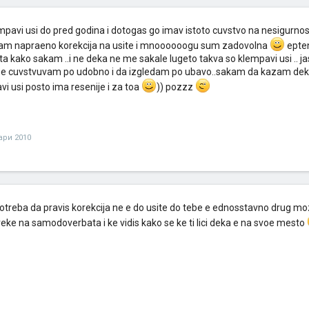
mpavi usi do pred godina i dotogas go imav istoto cuvstvo na nesigurn
imam napraeno korekcija na usite i mnoooooogu sum zadovolna
epten
 kako sakam ..i ne deka ne me sakale lugeto takva so klempavi usi .. jas 
se cuvstvuvam po udobno i da izgledam po ubavo..sakam da kazam dek
i usi posto ima resenije i za toa
)) pozzz
уари 2010
treba da pravis korekcija ne e do usite do tebe e ednosstavno drug m
eke na samodoverbata i ke vidis kako se ke ti lici deka e na svoe mesto