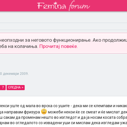
 неопходни за неговото функционирање. Ако продолжиш
еба на колачиња.
Прочитај повеќе.
0 декември 2009
.
7
СЛЕДНА >
кси уште од мала во врска со ушите - дека ми се клемпави и никак
 да направам фризура
можеби некои ќе се смеат и ќе мислат дек
ш сакам да променам нешто во изгледот и да ја носам косата собра
еднам во огледалото со извадени уши си мислам дека изгледам ужа