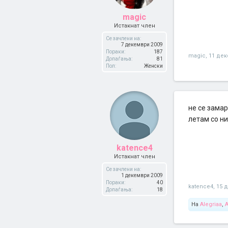
magic
Истакнат член
Се зачлени на:
7 декември 2009
Пораки:
187
magic
,
11 дек
Допаѓања:
81
Пол:
Женски
не се замар
летам со н
katence4
Истакнат член
Се зачлени на:
1 декември 2009
Пораки:
40
katence4
,
15 
Допаѓања:
18
На
Alegriaa
,
A