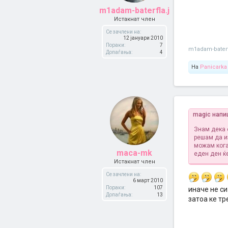
m1adam-baterfla.j
Истакнат член
Се зачлени на:
12 јануари 2010
Пораки:
7
m1adam-baterf
Допаѓања:
4
На
Panicarka
magic напи
Знам дека 
решам да и
можам кога
maca-mk
еден ден ќе
Истакнат член
Се зачлени на:
6 март 2010
Пораки:
107
иначе не с
Допаѓања:
13
затоа ке тр