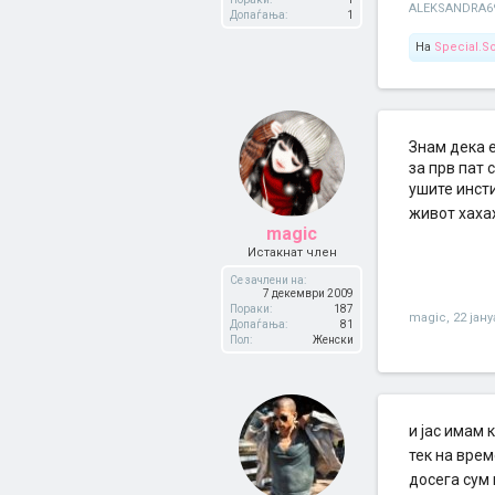
ALEKSANDRA6
Допаѓања:
1
На
Special.
Знам дека 
за прв пат 
ушите инсти
живот хаха
magic
Истакнат член
Се зачлени на:
7 декември 2009
Пораки:
187
magic
,
22 јан
Допаѓања:
81
Пол:
Женски
и јас имам 
тек на врем
досега сум 