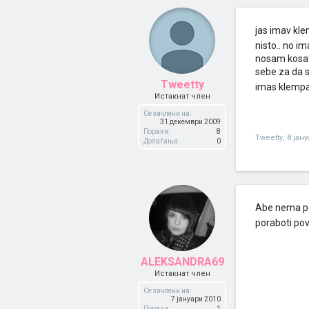
jas imav kle
nisto.. no 
nosam kosata
sebe za da 
Tweetty
imas klempav
Истакнат член
Се зачлени на:
31 декември 2009
Пораки:
8
Tweetty
,
8 јан
Допаѓања:
0
Abe nema po
poraboti pov
ALEKSANDRA69
Истакнат член
Се зачлени на:
7 јануари 2010
Пораки:
1