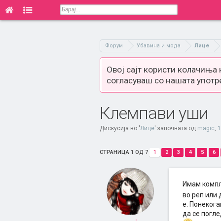
Форум
Убавина и мода
Лице
Овој сајт користи колачиња
согласуваш со нашата употр
Клемпави уши
Дискусија во '
Лице
' започната од
magic
,
1
СТРАНИЦА 1 ОД 7
1
2
3
4
5
6
Имам компле
во реп или
е. Понекога
да се погл