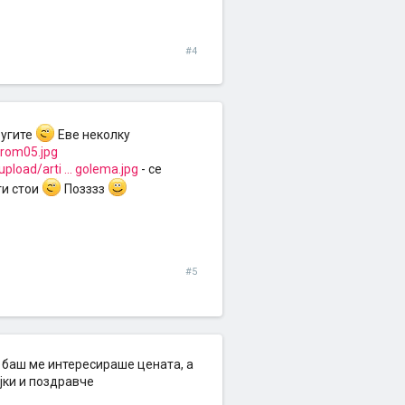
#4
ругите
Еве неколку
prom05.jpg
load/arti ... golema.jpg
- се
ти стои
Позззз
#5
и баш ме интересираше цената, a
ојки и поздравче