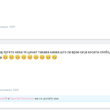
ември 2009
ај лугето нека те ценат такава каква што си врзи си ја косата слобо
ив
декември 2009
nja98
и
Special.Someone
им се допаѓа ова.