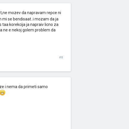
ost,ne mozev da napravam repce ni
 mi se bendisaat..i mozam da ja
taa korekcija ja napraiv licno za
a ne e nekoj golem problem da
#8
oze i nema da primeti samo