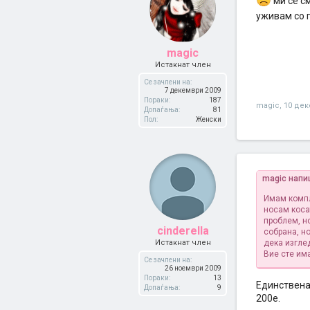
ми се с
уживам со 
magic
Истакнат член
Се зачлени на:
7 декември 2009
Пораки:
187
magic
,
10 дек
Допаѓања:
81
Пол:
Женски
magic напи
Имам компл
носам коса
проблем, н
cinderella
собрана, н
Истакнат член
дека изгле
Вие сте им
Се зачлени на:
26 ноември 2009
Пораки:
13
Единствена 
Допаѓања:
9
200е.