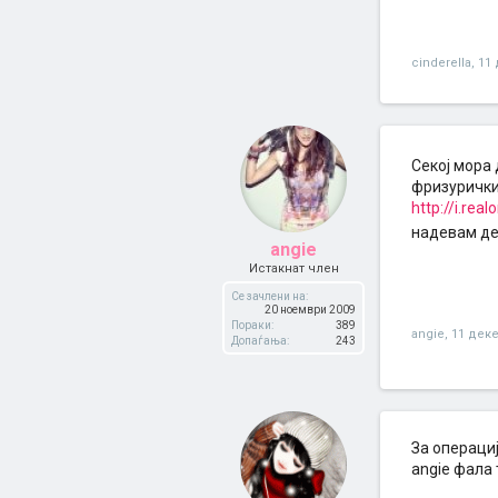
cinderella
,
11
Секој мора 
фризурички
http://i.rea
надевам дек
angie
Истакнат член
Се зачлени на:
20 ноември 2009
Пораки:
389
angie
,
11 дек
Допаѓања:
243
За операциј
angie фала 