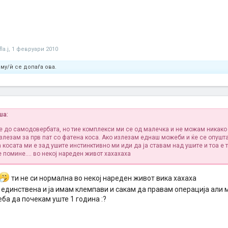
la.j
,
1 февруари 2010
му/ѝ се допаѓа ова.
ша:
е до самодовербата, но тие комплекси ми се од малечка и не можам никако
злезам за прв пат со фатена коса. Ако излезам еднаш можеби и ќе се опушта
 косата ми е зад ушите инстинктивно ми иди да ја ставам над ушите и тоа е 
 помине.... во некој нареден живот хахахаха
ти не си нормална во некој нареден живот вика хахаха
и единствена и ја имам клемпави и сакам да правам операција али
еба да почекам уште 1 година :?