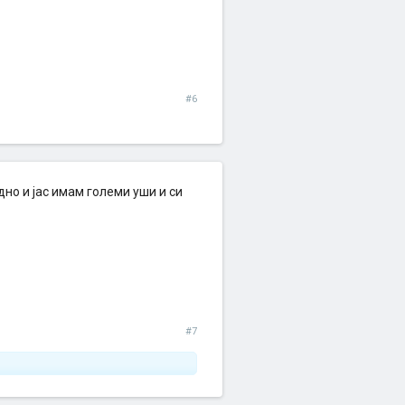
#6
дно и јас имам големи уши и си
#7