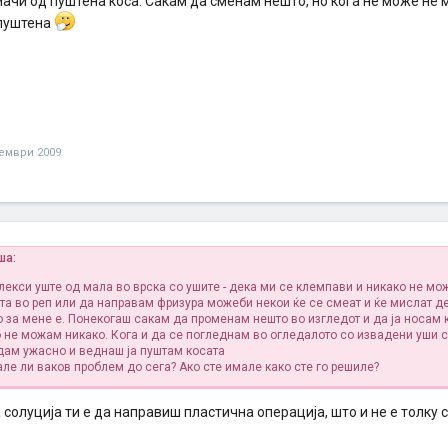
мачи од пуштена коса. Сакам да сменам нешто, но кога не може не 
пуштена
ември 2009
ша:
екси уште од мала во врска со ушите - дека ми се клемпави и никако не мо
та во реп или да направам фризура
можеби некои ќе се смеат и ќе мислат де
о за мене е. Понекогаш сакам да променам нешто во изгледот и да ја носам 
о не можам никако. Кога и да се погледнам во огледалото со извадени уши 
дам ужасно и веднаш ја пуштам косата
але ли ваков проблем до сега? Ако сте имале како сте го решиле?
солуција ти е да направиш пластична операција, што и не е толку 