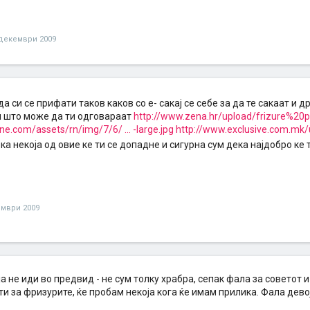
 декември 2009
да си се прифати таков каков со е- сакај се себе за да те сакаат и д
 што може да ти одговараат
http://www.zena.hr/upload/frizure%20
lone.com/assets/rn/img/7/6/ ... -large.jpg
http://www.exclusive.com.mk/up
а некоја од овие ке ти се допадне и сигурна сум дека најдобро ке 
ември 2009
а не иди во предвид - не сум толку храбра, сепак фала за советот 
ти за фризурите, ќе пробам некоја кога ќе имам прилика. Фала дев