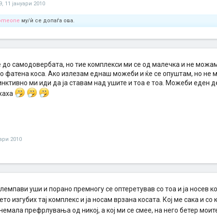
9
,
11 јануари 2010
Someone
му/ѝ се допаѓа ова.
е до самодовербата, но тие комплекси ми се од малечка и не можа
со фатена коса. Ако излезам еднаш можеби и ќе се опуштам, но не 
нктивно ми иди да ја ставам над ушите и тоа е тоа. Можеби еден де
хаха
уари 2010
клемпави уши и порано премногу се оптеретував со тоа и ја носев к
ето изгубих тај комплекс и ја носам врзана косата. Кој ме сака и с
немала префрлувања од никој, а кој ми се смее, на него бетер моит