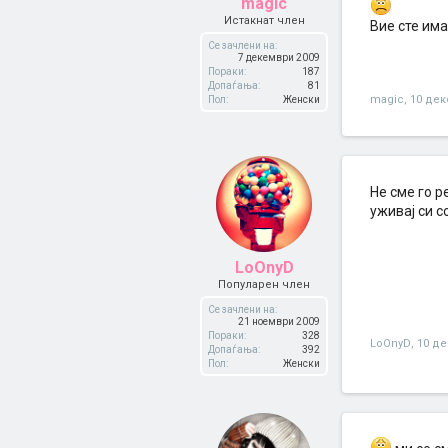
magic
Истакнат член
Вие сте има
Се зачлени на:
7 декември 2009
Пораки:
187
Допаѓања:
81
magic
,
10 дек
Пол:
Женски
Не сме го 
уживај си с
LoOnyD
Популарен член
Се зачлени на:
21 ноември 2009
Пораки:
328
LoOnyD
,
10 де
Допаѓања:
392
Пол:
Женски