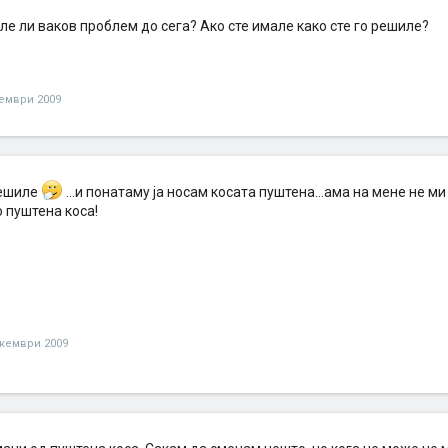
ле ли ваков проблем до сега? Ако сте имале како сте го решиле?
ември 2009
решиле
...и понатаму ја носам косата пуштена...ама на мене не м
о пуштена коса!
кември 2009