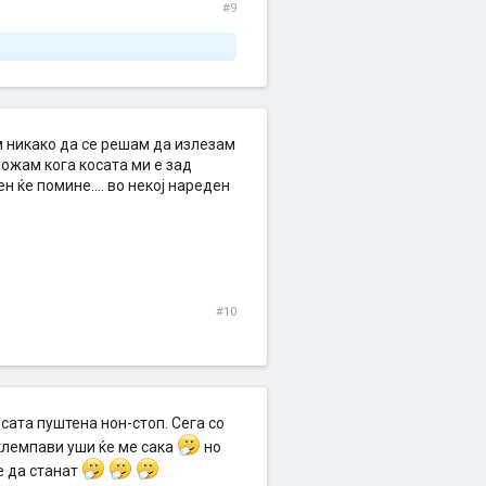
#9
м никако да се решам да излезам
можам кога косата ми е зад
н ќе помине.... во некој нареден
#10
осата пуштена нон-стоп. Сега со
о клемпави уши ќе ме сака
но
е да станат