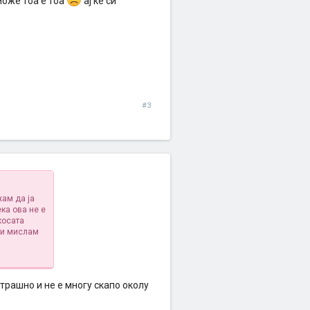
може тоа е тоа
ај ќе си
#3
жам да ја
ка ова не е
косата
си мислам
страшно и не е многу скапо околу