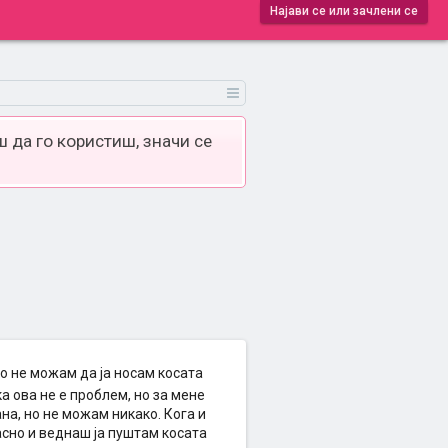
Најави се или зачлени се
 да го користиш, значи се
о не можам да ја носам косата
а ова не е проблем, но за мене
на, но не можам никако. Кога и
сно и веднаш ја пуштам косата