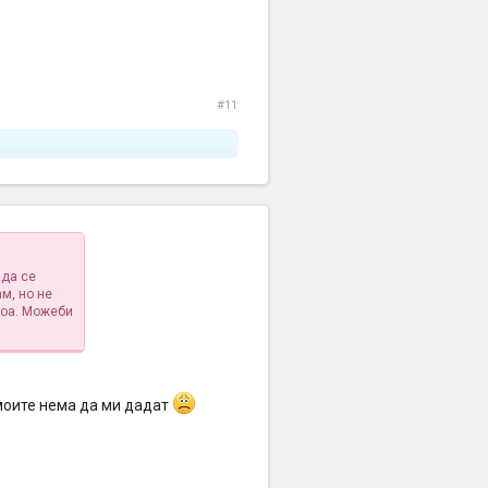
#11
 да се
м, но не
тоа. Можеби
 моите нема да ми дадат