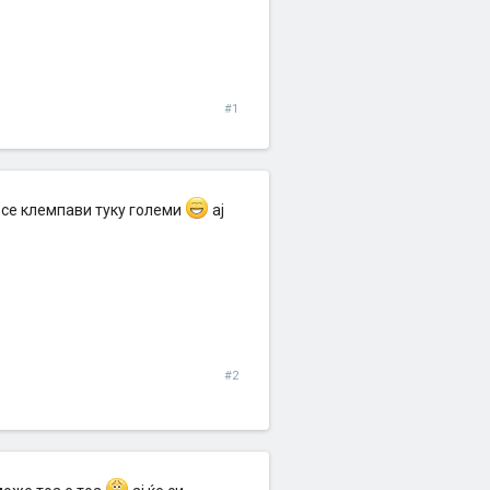
#1
и се клемпави туку големи
ај
#2