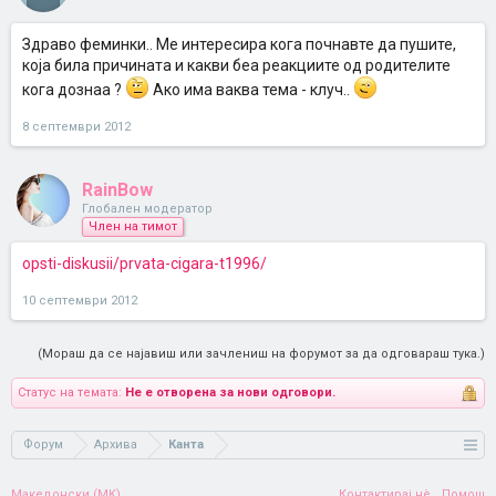
Здраво феминки.. Ме интересира кога почнавте да пушите,
која била причината и какви беа реакциите од родителите
кога дознаа ?
Ако има ваква тема - клуч..
8 септември 2012
RainBow
Глобален модератор
Член на тимот
opsti-diskusii/prvata-cigara-t1996/
10 септември 2012
(Мораш да се најавиш или зачлениш на форумот за да одговараш тука.)
Статус на темата:
Не е отворена за нови одговори.
Форум
Архива
Канта
Македонски (MK)
Контактирај нè
Помош