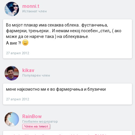
monni.t
Истакнат член
Во мојот плакар има секаква облека.. фустанчиња,
фармерки, трењерки... И немам некој посебен ,,стил,, ( ако
може да се нарече така ) на облекување.
А вие ?!
27 април 2012
kikav
Популарен член
мене најкомотно ми е во фармерчиња и блузички
27 април 2012
RainBow
Глобален модератор
Член на тимот