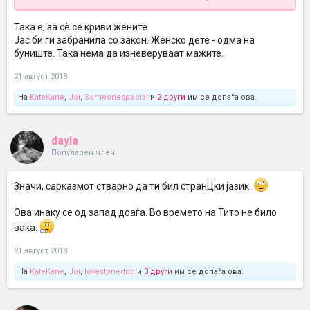
Така е, за сѐ се криви жените.
Јас би ги забранила со закон. Женско дете - одма на
буниште. Така нема да изневеруваат мажите.
21 август 2018
На
KateKane
,
Joi
,
Someonespecial
и
2 други
им се допаѓа ова.
dayla
Популарен член
Значи, сарказмот стварно да ти бил странЦки јазик.
Ова инаку се од запад доаѓа. Во времето на Тито не било
вака.
21 август 2018
На
KateKane
,
Joi
,
lovestoneddd
и
3 други
им се допаѓа ова.