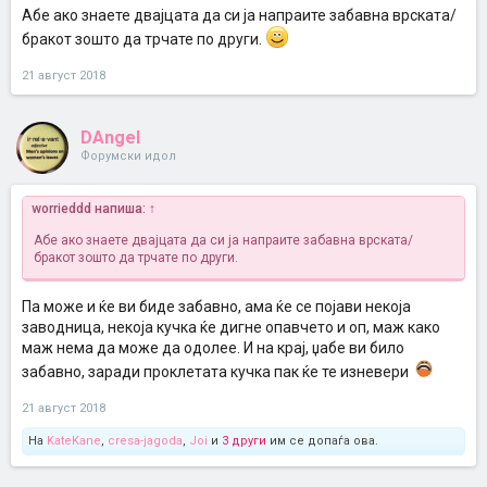
Абе ако знаете двајцата да си ја напраите забавна врската/
бракот зошто да трчате по други.
21 август 2018
DAngel
Форумски идол
worrieddd напиша:
↑
Абе ако знаете двајцата да си ја напраите забавна врската/
бракот зошто да трчате по други.
Па може и ќе ви биде забавно, ама ќе се појави некоја
заводница, некоја кучка ќе дигне опавчето и оп, маж како
маж нема да може да одолее. И на крај, џабе ви било
забавно, заради проклетата кучка пак ќе те изневери
21 август 2018
На
KateKane
,
cresa-jagoda
,
Joi
и
3 други
им се допаѓа ова.