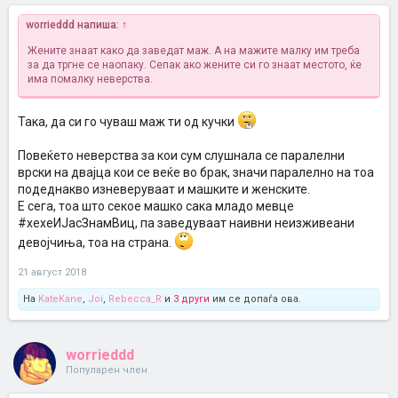
worrieddd напиша:
↑
Жените знаат како да заведат маж. А на мажите малку им треба
за да тргне се наопаку. Сепак ако жените си го знаат местото, ќе
има помалку неверства.
Така, да си го чуваш маж ти од кучки
Повеќето неверства за кои сум слушнала се паралелни
врски на двајца кои се веќе во брак, значи паралелно на тоа
подеднакво изневеруваат и машките и женските.
Е сега, тоа што секое машко сака младо мевце
#хехеИЈасЗнамВиц, па заведуваат наивни неизживеани
девојчиња, тоа на страна.
21 август 2018
На
KateKane
,
Joi
,
Rebecca_R
и
3 други
им се допаѓа ова.
worrieddd
Популарен член