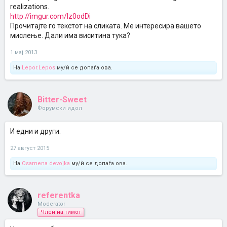
realizations.
http://imgur.com/Iz0odDi
Прочитајте го текстот на сликата. Ме интересира вашето
мислење. Дали има виситина тука?
1 мај 2013
На
Lepor.Lepos
му/ѝ се допаѓа ова.
Bitter-Sweet
Форумски идол
И едни и други.
27 август 2015
На
Osamena devojka
му/ѝ се допаѓа ова.
referentka
Moderator
Член на тимот