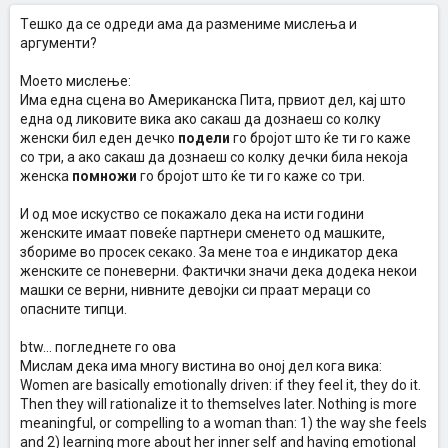
Tешко да се одреди ама да размениме мислења и
аргументи?
Моето мислење:
Има една сцена во Американска Пита, првиот дел, кај што
една од ликовите вика ако сакаш да дознаеш со колку
женски бил еден дечко
подели
го бројот што ќе ти го каже
со три, а ако сакаш да дознаеш со колку дечки била некоја
женска
помножи
го бројот што ќе ти го каже со три.
И од мое искуство се покажало дека на исти години
женските имаат повеќе партнери сменето од машките,
збориме во просек секако. За мене тоа е индикатор дека
женските се поневерни. Фактички значи дека додека некои
машки се верни, нивните девојки си праат мераци со
опасните типци.
btw... погледнете го ова
Мислам дека има многу вистина во оној дел кога вика:
Women are basically emotionally driven: if they feel it, they do it.
Then they will rationalize it to themselves later. Nothing is more
meaningful, or compelling to a woman than: 1) the way she feels
and 2) learning more about her inner self and having emotional