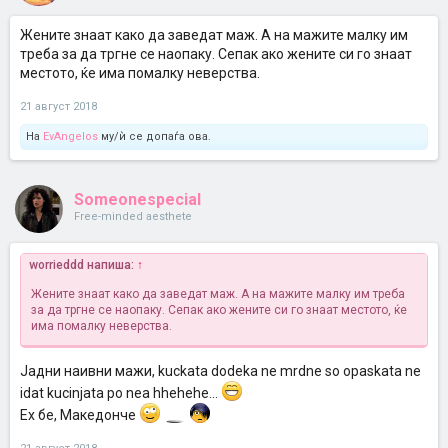
Жените знаат како да заведат маж. А на мажите малку им
треба за да тргне се наопаку. Сепак ако жените си го знаат
местото, ќе има помалку неверства.
21 август 2018
На
EvAngelos
му/ѝ се допаѓа ова.
Someonespecial
Free-minded aesthete
worrieddd напиша:
↑
Жените знаат како да заведат маж. А на мажите малку им треба
за да тргне се наопаку. Сепак ако жените си го знаат местото, ќе
има помалку неверства.
Јадни наивни мажи, kuckata dodeka ne mrdne so opaskata ne
idat kucinjata po nea hhehehe...
Ех бе, Македонче