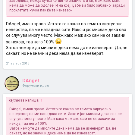
заводница, некоја кучка ќе дигне опавчето и оп, маж како маж
нема да може да одолее. И на крај, џабе ви било забавно, заради
проклетата кучка пак ќе те изневери
DAngel, имаш право. Истото го кажав во темата виртуелно
неверство, па ме нападнаа сите. Иако и јас мислам дека ова
се случува многу често. Маж како маж ако сам не се закачи
за некоја, таа него 100%
Затоа немојте да мислите дека нема да ве изневерат. Да, ве
сакаат, но не значи и дека нема да ве изневерат.
21 август 2018
DAngel
Форумски идол
kejtmoss напиша:
↑
DAngel, имаш право. Истото го кажав во темата виртуелно
неверство, па ме нападнаа сите. Иако и јас мислам дека ова се
случува многу често. Маж како маж ако сам не се закачи за
некоја, таа него 100%
Затоа немојте да мислите дека нема да ве изневерат. Да, ве
сакаат, но не значи и дека нема да ве изневерат.