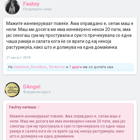
Fauhxy
Популарен член
Мажите изневеруваат повеќе. Ама оправдано е, сепак маш е
нели. Маш ми досега ме има изневерено некои 20 пати, ама
јас секогаш сум му простувала и сум го пречекувала со една
чаша ракија и салата кога ќе се врати од кај некоја
растурикуќа, како што и доликува на една домаќинка.
21 август 2018
На
KateKane
,
RoseRain
,
Tan4ence
и
7 други
им се допаѓа ова.
DAngel
Форумски идол
Fauhxy напиша:
↑
Мажите изневеруваат повеќе. Ама оправдано е, сепак маш е
нели. Маш ми досега ме има изневерено некои 20 пати, ама јас
секогаш сум му простувала и сум го пречекувала со една чаша
ракија и салата кога ќе се врати од кај некоја растурикуќа, како
што и доликува на една домаќинка.