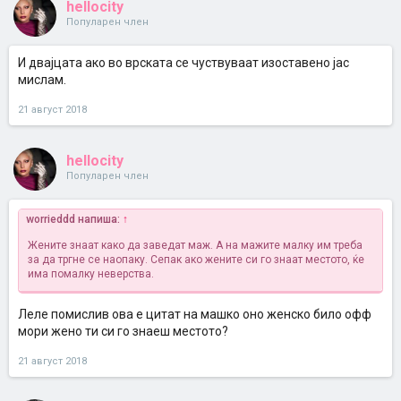
hellocity
Популарен член
И двајцата ако во врската се чуствуваат изоставено јас
мислам.
21 август 2018
hellocity
Популарен член
worrieddd напиша:
↑
Жените знаат како да заведат маж. А на мажите малку им треба
за да тргне се наопаку. Сепак ако жените си го знаат местото, ќе
има помалку неверства.
Леле помислив ова е цитат на машко оно женско било офф
мори жено ти си го знаеш местото?
21 август 2018