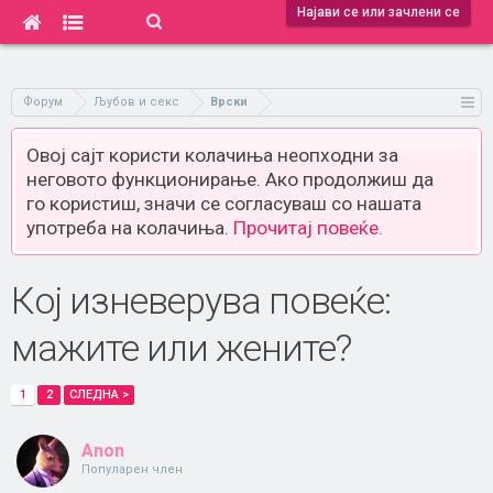
Најави се или зачлени се
Форум
Љубов и секс
Врски
Овој сајт користи колачиња неопходни за
неговото функционирање. Ако продолжиш да
го користиш, значи се согласуваш со нашата
употреба на колачиња.
Прочитај повеќе.
Кој изневерува повеќе:
мажите или жените?
1
2
СЛЕДНА >
Anon
Популарен член