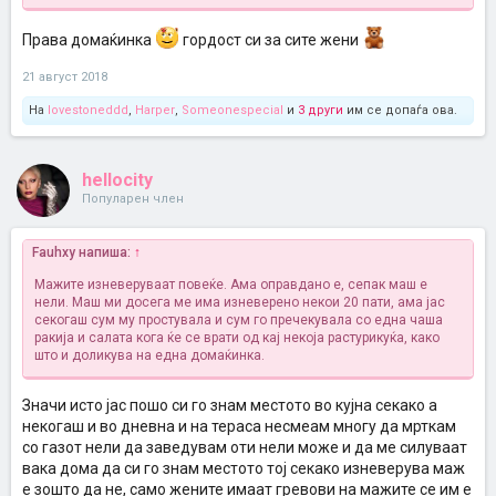
Права домаќинка
гордост си за сите жени
21 август 2018
На
lovestoneddd
,
Harper
,
Someonespecial
и
3 други
им се допаѓа ова.
hellocity
Популарен член
Fauhxy напиша:
↑
Мажите изневеруваат повеќе. Ама оправдано е, сепак маш е
нели. Маш ми досега ме има изневерено некои 20 пати, ама јас
секогаш сум му простувала и сум го пречекувала со една чаша
ракија и салата кога ќе се врати од кај некоја растурикуќа, како
што и доликува на една домаќинка.
Значи исто јас пошо си го знам местото во кујна секако а
некогаш и во дневна и на тераса несмеам многу да мрткам
со газот нели да заведувам оти нели може и да ме силуваат
вака дома да си го знам местото тој секако изневерува маж
е зошто да не, само жените имаат гревови на мажите се им е