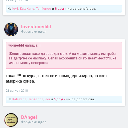
21 август 2018
На
joy1
,
KateKane
,
Tan4ence
и
8 други
им се допаѓа ова.
lovestoneddd
Форумски идол
worrieddd напиша:
↑
Жените знаат како да заведат маж. А на мажите малку им треба
за да тргне се наопаку. Сепак ако жените си го знаат местото, ќе
има помалку неверства.
такае !!!! во кујна, ептен се испомодернизираа, за све е
америка крива.
21 август 2018
На
KateKane
,
Tan4ence
,
Joi
и
6 други
им се допаѓа ова.
DAngel
Форумски идол