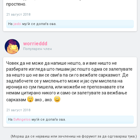
простено.
21 август 2018
На
jasbi
му/ѝ се допаѓа ова.
worrieddd
Популарен член
Човек да не може да напише нешто, а и вие ништо не
разбирате изгледа што пишам јас пошто одма се залепувате
за нешто шо не ви се свиѓа па си го вежбате сарказмот. Де
задлабочете се у мислењето може и јас сум мислела на
иронија ко сум пишела, или можеби не препознавате оти
немам цитирано никого и само си залетувате за вежбање
сарказам
ако , ако.
21 август 2018
На
EvAngelos
му/ѝ се допаѓа ова.
(Мораш да се најавиш или зачлениш на форумот за да одговараш тука.)