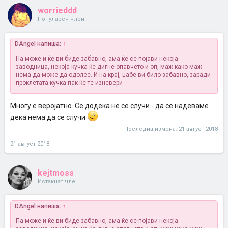
worrieddd
Популарен член
DAngel напиша:
↑
Па може и ќе ви биде забавно, ама ќе се појави некоја
заводница, некоја кучка ќе дигне опавчето и оп, маж како маж
нема да може да одолее. И на крај, џабе ви било забавно, заради
проклетата кучка пак ќе те изневери
Многу е веројатно. Се додека не се случи - да се надеваме
дека нема да се случи
Последна измена:
21 август 2018
21 август 2018
kejtmoss
Истакнат член
DAngel напиша:
↑
Па може и ќе ви биде забавно, ама ќе се појави некоја