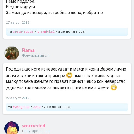
Нема поделба.
И едни и други
За маж да изневери, потребна е жена, и обратно
27 август 2015
На
cresa-jagoda
и
pravnicka2
им се допаѓа ова.
Rama
Форумски идол
Подеднакво исто изневеруваат и мажи и жени ,барем лично
знам и такви и такви примери
ама сепак мислам дека
малку повеќе жените го прават првиот чекор кон неверство
,односно тие повеќе се пикаат кај што не им е место
27 август 2015
На
EvAngelos
и
2212
им се допаѓа ова.
worrieddd
Популарен член