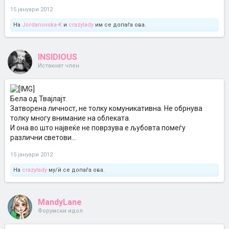
15 јануари 2012
На
Jordanovska-K
и
crazylady
им се допаѓа ова.
INSIDIOUS
Истакнат член
Бела од Твајлајт.
Затворена личност, не толку комуникативна. Не обрнува
толку многу внимание на облеката.
И она во што највеќе не поврзува е љубовта помеѓу
различни светови...
15 јануари 2012
На
crazylady
му/ѝ се допаѓа ова.
MandyLane
Форумски идол