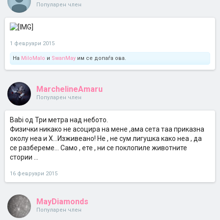
Популарен член
1 февруари 2015
На
MiloMalo
и
SwanMay
им се допаѓа ова.
MarchelineAmaru
Популарен член
Babi од Три метра над небото.
Физички никако не асоцира на мене ,ама сета таа приказна
околу неа и Х...Изживеано! Не , не сум лигушка како неа , да
се разбереме... Само , ете , ни се поклопиле животните
стории ...
16 февруари 2015
MayDiamonds
Популарен член