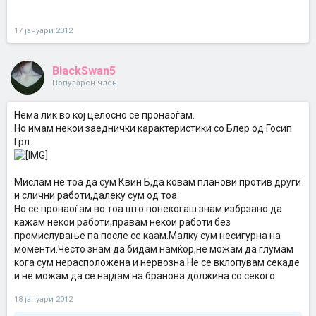
17 јануари 2012
BlackSwan5
Популарен член
Нема лик во кој целосно се пронаоѓам.
Но имам некои заеднички карактеристики со Блер од Госип
Грл.
Мислам не тоа да сум Квин Б,да ковам планови против други
и слични работи,далеку сум од тоа.
Но се пронаоѓам во тоа што понекогаш знам избрзано да
кажам некои работи,правам некои работи без
промислување па после се каам.Mалку сум несигурна на
моменти.Често знам да бидам намќор,не можам да глумам
кога сум нерасположена и нервозна.Не се вклопувам секаде
и не можам да се најдам на бранова должина со секого.
18 јануари 2012