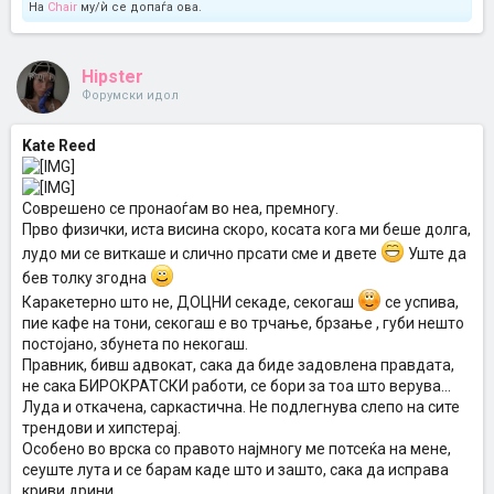
На
Chair
му/ѝ се допаѓа ова.
Hipster
Форумски идол
Kate Reed
Соврешено се пронаоѓам во неа, премногу.
Прво физички, иста висина скоро, косата кога ми беше долга,
лудо ми се виткаше и слично прсати сме и двете
Уште да
бев толку згодна
Каракетерно што не, ДОЦНИ секаде, секогаш
се успива,
пие кафе на тони, секогаш е во трчање, брзање , губи нешто
постојано, збунета по некогаш.
Правник, бивш адвокат, сака да биде задовлена правдата,
не сака БИРОКРАТСКИ работи, се бори за тоа што верува...
Луда и откачена, саркастична. Не подлегнува слепо на сите
трендови и хипстерај.
Особено во врска со правото најмногу ме потсеќа на мене,
сеуште лута и се барам каде што и зашто, сака да исправа
криви дрини...