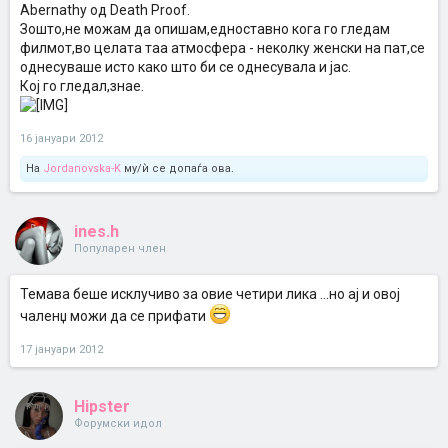
Abernathy од Death Proof.
Зошто,не можам да опишам,едноставно кога го гледам
филмот,во целата таа атмосфера - неколку женски на пат,се
однесуваше исто како што би се однесувала и јас.
Кој го гледал,знае.
16 јануари 2012
На
Jordanovska-K
му/ѝ се допаѓа ова.
ines.h
Популарен член
Темава беше исклучиво за овие четири лика ...но ај и овој
чаленџ можи да се прифати
17 јануари 2012
Hipster
Форумски идол