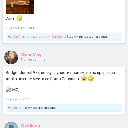
Изет!
19 декември 2014
На
MayDiamonds
,
crazylady
,
Saricko
и
3 други
им се допаѓа ова.
SwanMay
Популарен член
Bridget Jones! Ахх, колку глупости правам, но на крај се си
доаѓа на свое место со Г-дин Совршен.
12 јануари 2015
На
Mishela
му/ѝ се допаѓа ова.
Dvolicen