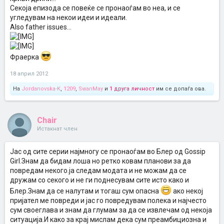
Секоја епизода се повеќе се пронаоѓам во неа, и се
угледувам на некои идеи и идеали.
Also father issues...
Фраерка
18 април 2012
На
Jordanovska-K
,
1209
,
SwanMay
и
1 друга личност
им се допаѓа ова.
Chair
Истакнат член
Јас од сите серии најмногу се пронаоѓам во Блер од Gossip
Girl.Знам да бидам лоша но ретко ковам планови за да
повредам некого.ја следам модата и не можам да се
дружам со секого и не ги поднесувам сите исто како и
Блер.Знам да се налутам и тогаш сум опасна
ако некој
пријател ме повреди и јас го повредувам полека и најчесто
сум своеглава и знам да глумам за да се извлечам од некоја
ситуација.И како за крај мислам дека сум преамбициозна и