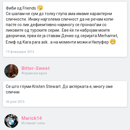
Фиби од Friends
Се шалам не сум до толку глупа ама имаме карактерни
сличности.. Инаку најголема сличност да не речам копи-
пасте со лик дефинитивно најмногу се пронаоѓам со
ликовите од турските серии.. Еве ќе ги набројам моите
двојнички, прва ќе ја ставам Дениз од серијата Merhamet,
Елиф од Kara para ask.. а на моменти можи и Нилуфер
19 февруари 2015
Bitter-Sweet
Форумски идол
Се што глуми Kristen Stewart. До актерката е, многу сме
слични.
26 јули 2015
Marick14
Истакнат член