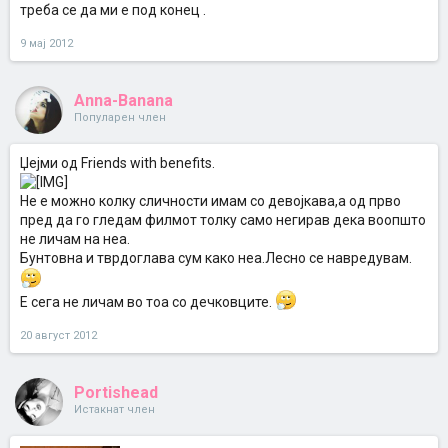
треба се да ми е под конец .
9 мај 2012
Anna-Banana
Популарен член
Џејми од Friends with benefits.
Не е можно колку сличности имам со девојкава,а од прво
пред да го гледам филмот толку само негирав дека воопшто
не личам на неа.
Бунтовна и тврдоглава сум како неа.Лесно се навредувам.
Е сега не личам во тоа со дечковците.
20 август 2012
Portishead
Истакнат член