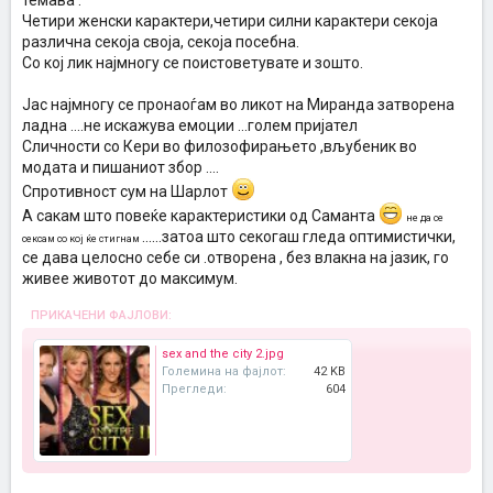
темава .
Четири женски карактери,четири силни карактери секоја
различна секоја своја, секоја посебна.
Со кој лик најмногу се поистоветувате и зошто.
Јас најмногу се пронаоѓам во ликот на Миранда затворена
ладна ....не искажува емоции ...голем пријател
Сличности со Кери во филозофирањето ,вљубеник во
модата и пишаниот збор ....
Спротивност сум на Шарлот
А сакам што повеќе карактеристики од Саманта
не да се
......затоа што секогаш гледа оптимистички,
сексам со кој ќе стигнам
се дава целосно себе си .отворена , без влакна на јазик, го
живее животот до максимум.
ПРИКАЧЕНИ ФАЈЛОВИ:
sex and the city 2.jpg
Големина на фајлот:
42 KB
Прегледи:
604