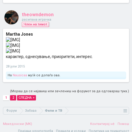
theowndemon
расипана играчка
Член на тимот
Martha Jones
карактер, однесување, приоритети, интерес.
28 јули 2015
На
Nausicaa
му/ѝ се допаѓа ова.
(Мораш да се најавиш или зачлениш на форумот за да одговараш тука.)
1
2
СЛЕДНА >
Форум
Забава
Филм и ТВ
Македонски (MK)
Контактирај нè
Помош
Пријави злоупотреба
Правила и услови
Политика на приватност