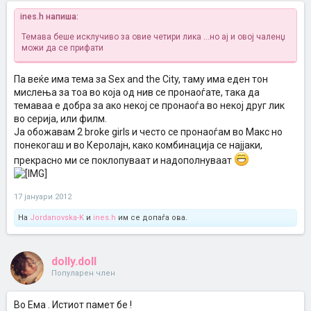
ines.h напиша:
Темава беше исклучиво за овие четири лика ...но ај и овој чаленџ
можи да се прифати
Па веќе има тема за Sex and the City, таму има еден тон
мислења за тоа во која од нив се пронаоѓате, така да
темаваа е добра за ако некој се пронаоѓа во некој друг лик
во серија, или филм.
Ја обожавам 2 broke girls и често се пронаоѓам во Макс но
понекогаш и во Керолајн, како комбинација се најјаки,
прекрасно ми се поклопуваат и надополнуваат
17 јануари 2012
На
Jordanovska-K
и
ines.h
им се допаѓа ова.
dolly.doll
Популарен член
Во Ема . Истиот памет бе !