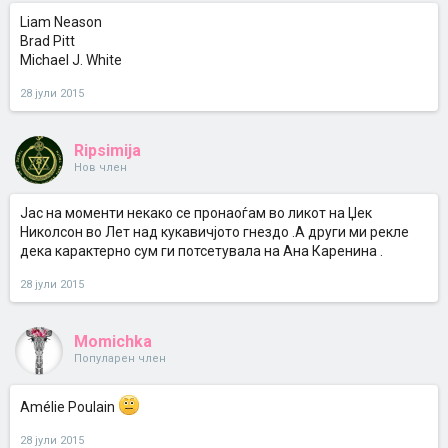
Liam Neason
Brad Pitt
Michael J. White
28 јули 2015
Ripsimija
Нов член
Јас на моменти некако се пронаоѓам во ликот на Џек
Николсон во Лет над кукавичјото гнездо .А други ми рекле
дека карактерно сум ги потсетувала на Ана Каренина .
28 јули 2015
Momichka
Популарен член
Amélie Poulain
28 јули 2015