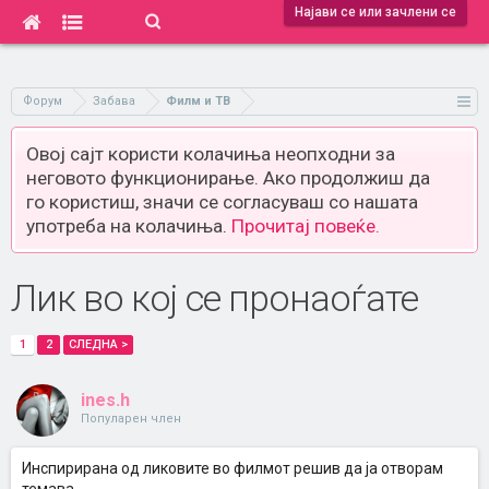
Најави се или зачлени се
Форум
Забава
Филм и ТВ
Овој сајт користи колачиња неопходни за
неговото функционирање. Ако продолжиш да
го користиш, значи се согласуваш со нашата
употреба на колачиња.
Прочитај повеќе.
Лик во кој се пронаоѓате
1
2
СЛЕДНА >
ines.h
Популарен член
Инспирирана од ликовите во филмот решив да ја отворам