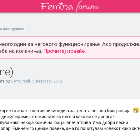
 и изведувачи
 неопходни за неговото функционирање. Ако продолжиш
еба на колачиња.
Прочитај повеќе.
ne)
ата од
BeYourself
,
5 февруари 2012
.
ој не го знае - постои википедија за целата негова биографија.
 дискутираме што мислите за него и како ви се допаѓа?
лува како некоја комична фаца, впечатлива. Има добри песни.
добар, Еминем го ценам повеќе, ама го почитувам човекот како хип