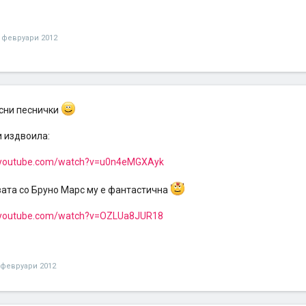
 февруари 2012
сни песнички
и издвоила:
.youtube.com/watch?v=u0n4eMGXAyk
вата со Бруно Марс му е фантастична
.youtube.com/watch?v=OZLUa8JUR18
 февруари 2012