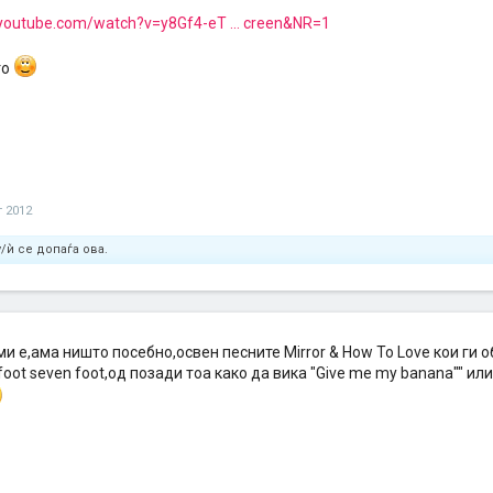
youtube.com/watch?v=y8Gf4-eT ... creen&NR=1
то
т 2012
/ѝ се допаѓа ова.
и е,ама ништо посебно,освен песните Mirror & How To Love кои ги
x foot seven foot,од позади тоа како да вика "Give me my banana"" ил