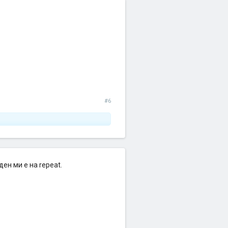
#6
ен ми е на repeat.