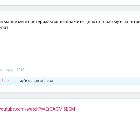
и малце ми е претеризам со тетоважите.Целото торзо му е со тето
-пат.
февруари 2012
Basketball
му/ѝ се допаѓа ова.
.youtube.com/watch?v=ErCAOMi5EGM