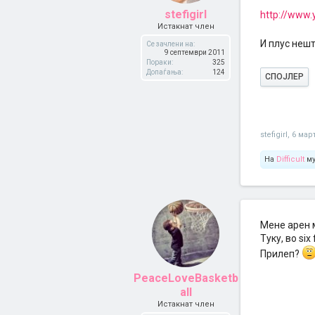
stefigirl
http://www.
Истакнат член
И плус неш
Се зачлени на:
9 септември 2011
Пораки:
325
Допаѓања:
124
СПОЈЛЕР
stefigirl
,
6 мар
На
Difficult
му
Мене арен м
Туку, во si
Прилеп?
PeaceLoveBasketb
all
Истакнат член