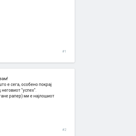
#1
вам!
то е сега, особено покрај
 неговиот "успех".
тане рапер) ми е најлошиот
#2