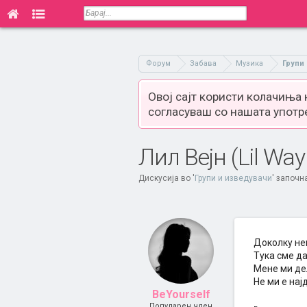
Форум
Забава
Музика
Групи
Овој сајт користи колачиња
согласуваш со нашата употр
Лил Вејн (Lil Way
Дискусија во '
Групи и изведувачи
' започн
Доколку нек
Тука сме да
Мене ми де
Не ми е нај
BeYourself
Популарен член