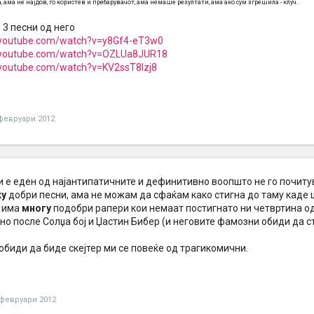
 ама не најдов, го користев и пребарувачот, ама немаше резултати, ама ако сум згрешила - клуч.
 3 песни од него
.youtube.com/watch?v=y8Gf4-eT3w0
.youtube.com/watch?v=OZLUa8JUR18
.youtube.com/watch?v=KV2ssT8lzj8
февруари 2012
и е еден од најантипатичните и дефинитивно воопшто не го почиту
ку
добри песни, ама не можам да сфаќам како стигна до таму каде ш
 има
многу
подобри рапери кои немаат постигнато ни четвртина од
о после Солџа бој и Џастин Бибер (и неговите фамозни обиди да с
обиди да биде скејтер ми се повеќе од трагикомични.
 февруари 2012