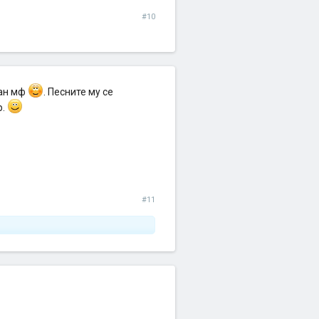
#10
ран мф
. Песните му се
р.
#11