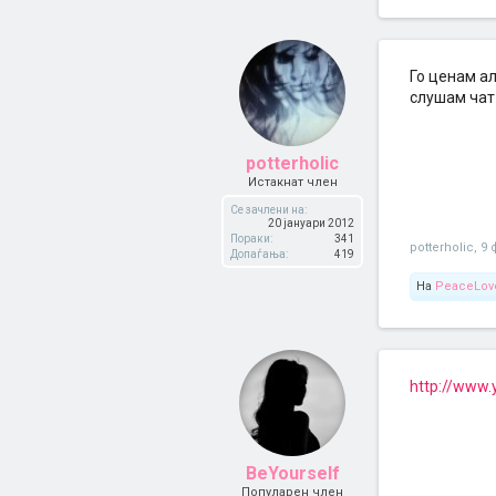
Го ценам ал
слушам чат
potterholic
Истакнат член
Се зачлени на:
20 јануари 2012
Пораки:
341
potterholic
,
9 
Допаѓања:
419
На
PeaceLove
http://www
BeYourself
Популарен член