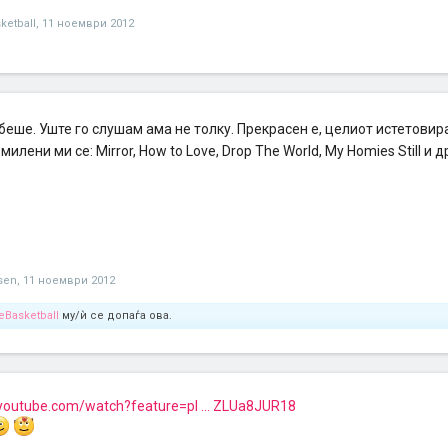
etball
,
11 ноември 2012
беше. Уште го слушам ама не толку. Прекрасен е, целиот истетови
илени ми се: Mirror, How to Love, Drop The World, My Homies Still и д
sen
,
11 ноември 2012
Basketball
му/ѝ се допаѓа ова.
youtube.com/watch?feature=pl ... ZLUa8JUR18