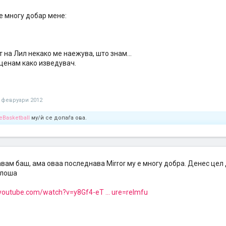
е многу добар мене:
 на Лил некако ме наежува, што знам...
 ценам како изведувач.
 февруари 2012
Basketball
му/ѝ се допаѓа ова.
вам баш, ама оваа последнава Mirror му е многу добра. Денес цел д
 лоша
youtube.com/watch?v=y8Gf4-eT ... ure=relmfu