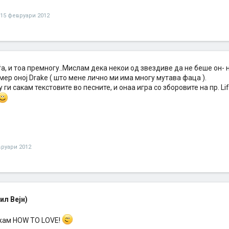
15 февруари 2012
а, и тоа премногу..Мислам дека некои од звездиве да не беше он-
мер оној Drake ( што мене лично ми има многу мутава фаца ).
ги сакам текстовите во песните, и онаа игра со зборовите на пр. Life is
вруари 2012
ил Вејн)
жам HOW TO LOVE!