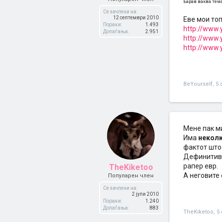
Барав ваква тема,
Се зачлени на:
12 септември 2010
Еве мои топ
Пораки:
1.493
http://www
Допаѓања:
2.951
http://www
http://www
BeYourself
,
5 
Мене пак м
Има
некол
фактот што
Дефинитивн
рапер евр.
TheKiketoo
А неговите 
Популарен член
Се зачлени на:
2 јули 2010
Пораки:
1.240
Допаѓања:
883
TheKiketoo
,
5