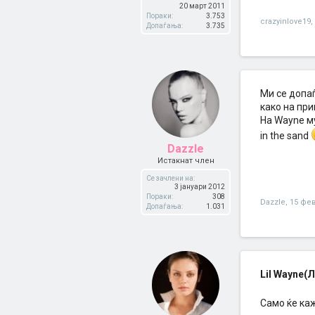
20 март 2011
Пораки:
3.753
crazyinlove19
,
Допаѓања:
3.735
Ми се допаѓ
како на при
На Wayne му 
in the sand
Dazzle
Истакнат член
Се зачлени на:
3 јануари 2012
Пораки:
308
Dazzle
,
15 фе
Допаѓања:
1.031
Lil Wayne(Л
Само ќе ка