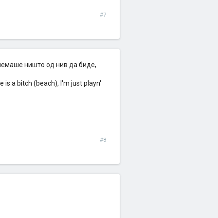
#7
 немаше ништо од нив да биде,
 a bitch (beach), I'm just playn'
#8