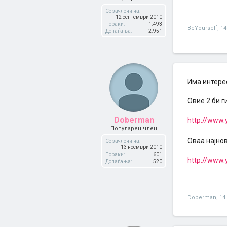
Се зачлени на:
12 септември 2010
Пораки:
1.493
BeYourself
,
14
Допаѓања:
2.951
Има интере
Овие 2 би г
Doberman
http://www
Популарен член
Оваа најно
Се зачлени на:
13 ноември 2010
Пораки:
601
http://www
Допаѓања:
520
Doberman
,
14