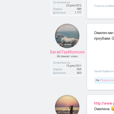
Се зачлени на:
23 јули 2012
PeaceLoveBask
Пораки:
589
Допаѓања:
1.177
Омилен ми 
преубави. Ом
SarahTayMomsen
Истакнат член
Се зачлени на:
15 јули 2011
Пораки:
959
SarahTayMom
Допаѓања:
650
На
PeaceLove
http://www.
Омилена.