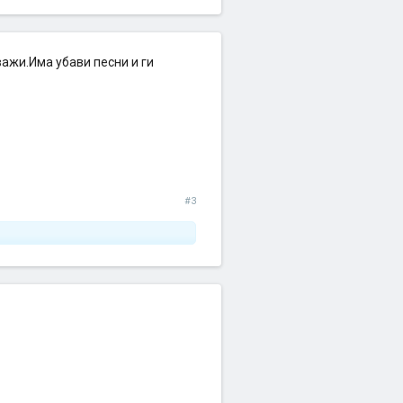
важи.Има убави песни и ги
#3