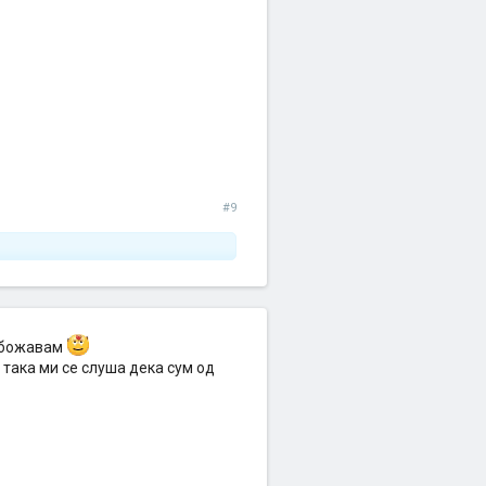
#9
 обожавам
и така ми се слуша дека сум од