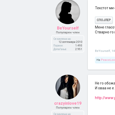
Текстот ми 
СПОЈЛЕР
Мене гласот
BeYourself
Стварно го
Популарен член
Се зачлени на:
12 септември 2010
Пораки:
1.493
Допаѓања:
2.951
BeYourself
,
14
На
PeaceLove
Не го обожа
И оваа не е
http://www.
crazyinlove19
Популарен член
Се зачлени на: