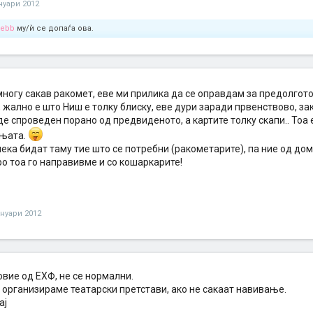
ануари 2012
lebb
му/ѝ се допаѓа ова.
многу сакав ракомет, еве ми прилика да се оправдам за предолго
жално е што Ниш е толку блиску, еве дури заради првенствово, зак
де спроведен порано од предвиденото, а картите толку скапи.. Тоа 
њата.
нека бидат таму тие што се потребни (ракометарите), па ние од до
о тоа го направивме и со кошаркарите!
ануари 2012
вие од ЕХФ, не се нормални.
а организираме театарски претстави, ако не сакаат навивање.
ај