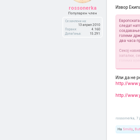
Извор Екип
rossonerka
Популарен член
Европската
Се зачлени на:
13 април 2010
следат нат
Пораки:
4.160
создавање 
Допаѓања:
15.291
големи држ
два часа п
Секој нави
запалки, с
голема вре
ниту свирч
одвивањето
Или да не 
Не е дозво
http://www.
внесат зна
не во облик
http://www
Во Републи
и два часа
арени во Бе
забрането 
rossonerka
,
7 
Овие мерки
На
Smilly
,
But
вистинска 
јануари. Ра