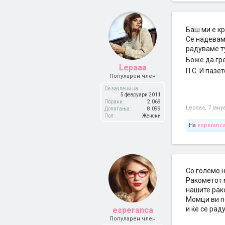
3000 Макед
македонска
спортската
салата сит
Баш ми е к
речиси сит
Се надевам 
ќе се претв
радуваме ту
Боже да гр
Lepaaa
П.С. И пазе
Популарен член
Се зачлени на:
5 февруари 2011
Пораки:
2.069
Lepaaa
,
7 јану
Допаѓања:
8.099
Пол:
Женски
На
esperanc
Со големо н
Ракометот 
нашите рако
Момци ви п
и ќе се рад
esperanca
Популарен член