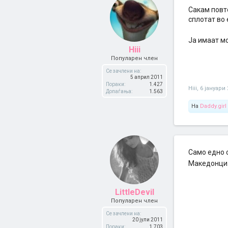
Сакам повт
сплотат во 
Ја имаат м
Hiii
Популарен член
Се зачлени на:
5 април 2011
Пораки:
1.427
Hiii
,
6 јануари 
Допаѓања:
1.563
На
Daddy.girl
Само едно с
Македонци.
LittleDevil
Популарен член
Се зачлени на:
20 јули 2011
Пораки:
1.703