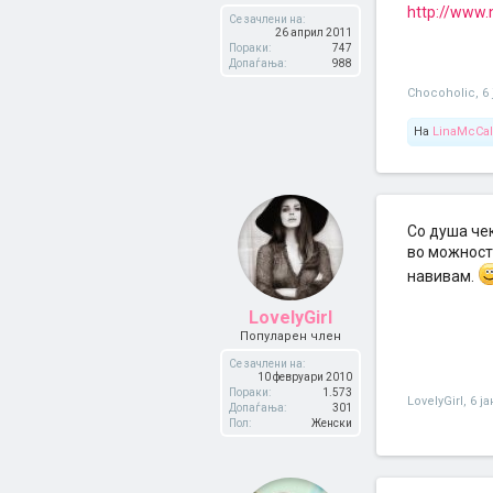
http://www.
Се зачлени на:
26 април 2011
Пораки:
747
Допаѓања:
988
Chocoholic
,
6
На
LinaMcCa
Со душа че
во можност 
навивам.
LovelyGirl
Популарен член
Се зачлени на:
10 февруари 2010
Пораки:
1.573
LovelyGirl
,
6 ј
Допаѓања:
301
Пол:
Женски