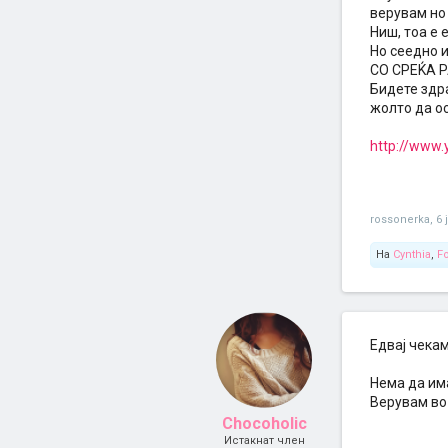
верувам но 
Ниш, тоа е 
Но сеедно и
СО СРЕЌА 
Бидете здра
жолто да о
http://www
rossonerka
,
6 
На
Cynthia
,
Fo
Едвај чека
Нема да има
Верувам во
Chocoholic
Истакнат член