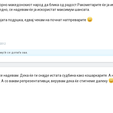
орно македонскиот народ да блика од радост.Ракометарите ќе ја и
едно, се надевам ќе ја искористат максимум шансата.
ојата подршка, едвај чекам на почнат натпреварите
2012
му/ѝ се допаѓа ова.
е надевам. Дека ќе ги снајде истата судбина како кошаркарите. А
 А со вакви репрезентативци, верувам дека ќе стигнеме далеку