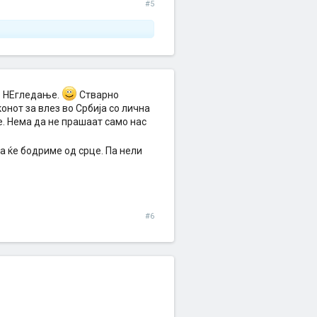
#5
то НЕгледање.
Стварно
онот за влез во Србија со лична
е. Нема да не прашаат само нас
ма ќе бодриме од срце. Па нели
#6