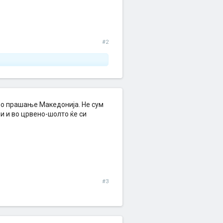
#2
 во прашање Македонија. Не сум
ри и во црвено-шолто ќе си
#3