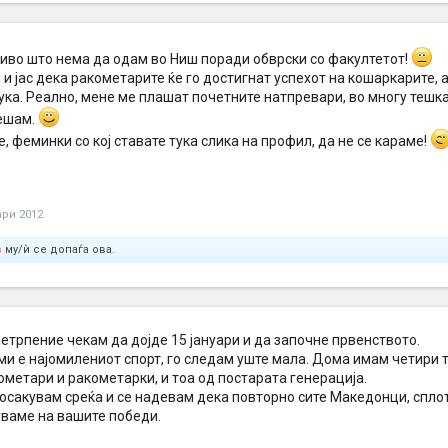
онци се подготвуваат да заминат и да ја бодрат нашата селекција. Ова знач
та фан-зона ќе треба да биде поставена на оддалеченост најмалку еден ки
 арена во Ниш, а македонските фанови ќе имаат големи проблеми да ги внес
е свои реквизити, пред се огромното македонско знаме кое е наш заштитен з
риво што нема да одам во Ниш поради обврски со факултетот!
е поголеми спортски натпреварувања во последните неколку години. Дали ЕП
и јас дека ракометарите ќе го достигнат успехот на кошаркарите, а
ори во спортски театар?!
ка. Реално, мене ме плашат почетните натпревари, во многу тешка
ешам.
те, феминки со кој ставате тука слика на профил, да не се караме!
ари 2012
a
му/ѝ се допаѓа ова.
етрпение чекам да дојде 15 јануари и да започне првенството.
ми е најомилениот спорт, го следам уште мала. Дома имам четири т
метари и ракометарки, и тоа од постарата генерација.
осакувам среќа и се надевам дека повторно сите Македонци, сплот
уваме на вашите победи.