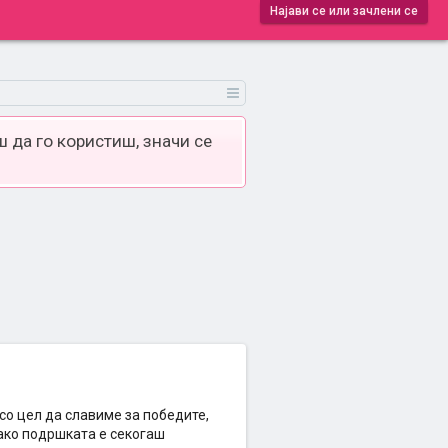
Најави се или зачлени се
 да го користиш, значи се
со цел да славиме за победите,
иако подршката е секогаш