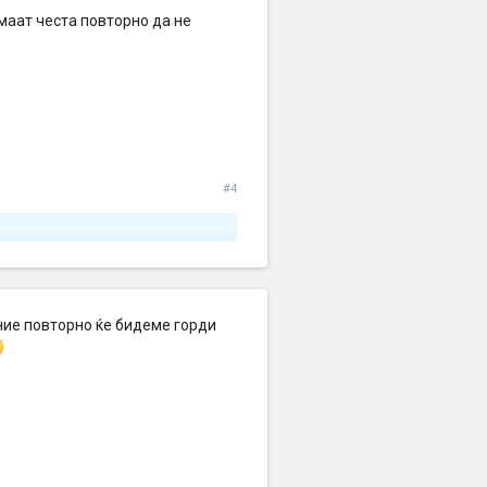
маат честа повторно да не
#4
 ние повторно ќе бидеме горди