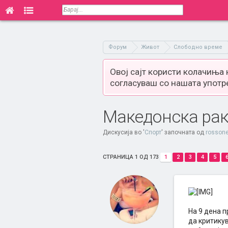
Форум
Живот
Слободно време
Овој сајт користи колачиња
согласуваш со нашата употр
Македонска рак
Дискусија во '
Спорт
' започната од
rosson
СТРАНИЦА 1 ОД 173
1
2
3
4
5
На 9 дена п
да критику