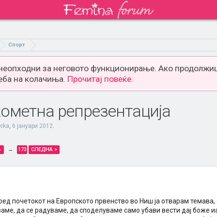
Спорт
 неопходни за неговото функционирање. Ако продолжиш
еба на колачиња.
Прочитај повеќе.
ометна репрезентација
erka
,
6 јануари 2012
.
6
→
173
СЛЕДНА >
ред почетокот на Европското првенство во Ниш ја отварам темава, 
ваме, да се радуваме, да споделуваме само убави вести дај боже 