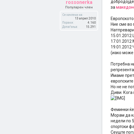
добродојден
rossonerka
за
македон
Популарен член
Се зачлени на:
Европското 
13 април 2010
Пораки:
4.160
Ние сме во 
Допаѓања:
15.291
Натпревари
15.01.2012 
17.01.2012 
19.01.2012 
(иако може
Потребна ни
репрезента
Имаме прете
европските 
Но не не по
Диви. Кога
Феминки ќе
Морам да ка
недели по 5
спортски фа
Сеуште пота