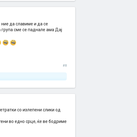
и дека
лометар од
ат во
нак на
 во Србија
 ние да славиме и да се
 група сме се паднале ама Дај
#8
етратки со излепени слики од
ени во едно срце, ќе ве бодриме