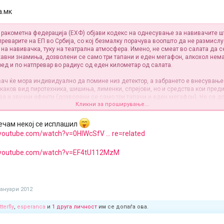
а.мк
 ракометна федерација (ЕХФ) објави кодекс на однесување за навивачите шт
преварите на ЕП во Србија, со кој безмалку порачува воопшто да не размислу
на навивачка, туку на театрална атмосфера. Имено, не смеат во салата да с
aвни знамиња, дозволени се само три тапани и еден мегафон, алкохол нема
ред и по натпревар во радиус од еден километар од салата.
вач ќе мора индивидуално да помине низ детектор, а забрането е внесување
екаков вид пиротехника, шишиња, лименки, спрејови, но и средства кои пред
ва и звучни ефекти (дозволени се само три тапани и еден мегафон). Не се д
Кликни за проширување...
иња, рогови и други звучни и светлосни системи кои би можеле да попречат 
 на натпреварот.
речам некој се исплашил
лена ниту облека која би можела да отсликува навредлива содржина, не сме
youtube.com/watch?v=0HIWcSfV ... re=related
миња со огромни размери (дозволени се само мали знамиња на земјата учес
 на барјак).
.youtube.com/watch?v=EF4tU112MzM
ка Србија забрането е продавање и конзумирање на алкохолни пијалоци два
 по завршувањето на натпреварот и на оддалеченост од еден километар од с
лград, Ниш и Нови Сад, како и 300 метри од салата во Вршац. Во сите спортс
пушењето.
јануари 2012
 на ЕХФ и на Република Србија дефинитивно ќе делуваат негативно на созд
tterfly
,
esperanca
и
1 друга личност
им се допаѓа ова.
навивачка атмосфера на Европското првенство во ракомет што ќе се одржи о
кометната репрезентација на Македонија ќе настапува во групата во Ниш, а 