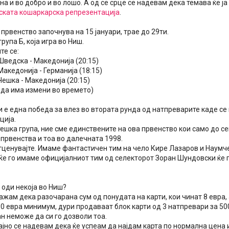
а и во добро и во лошо. А од се срце се надевам дека темава ќе ја 
ската кошаркарска репрезентација
.
првенство започнува на 15 јануари, трае до 29ти.
група Б, која игра во Ниш.
те се:
Шведска - Македонија (20:15)
Македонија - Германија (18:15)
Чешка - Македонија (20:15)
 да има измени во времето)
 е една победа за влез во втората рунда од натпреварите каде се 
ција.
шка група, ние сме единствените на ова првенство кои само до се
првенства и тоа во далечната 1998.
тценувајте. Имаме фантастичен тим на чело Кире Лазаров и Наумче 
 ќе го имаме официјалниот тим од селекторот Зоран Шундовски ќе 
 оди некоја во Ниш?
жам дека разочарана сум од понудата на карти, кои чинат 8 евра,
0 евра минимум, дури продаваат блок карти од 3 натпревари за 500
н неможе да си го дозволи тоа.
јно се надевам дека ќе успеам да најдам карта по нормална цена 