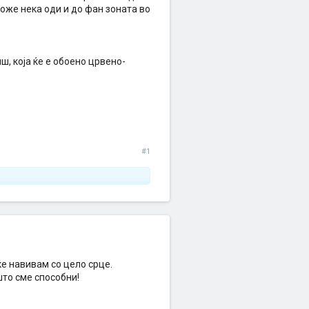
може нека оди и до фан зоната во
ш, која ќе е обоено црвено-
#1
ќе навивам со цело срце.
то сме способни!