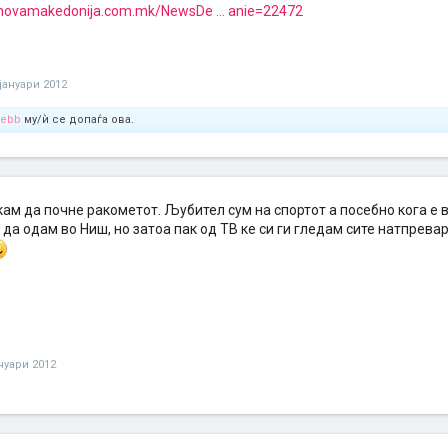
novamakedonija.com.mk/NewsDe ... anie=22472
 јануари 2012
lebb
му/ѝ се допаѓа ова.
кам да почне ракометот. Љубител сум на спортот а посебно кога е
да одам во Ниш, но затоа пак од ТВ ке си ги гледам сите натпрева
ануари 2012