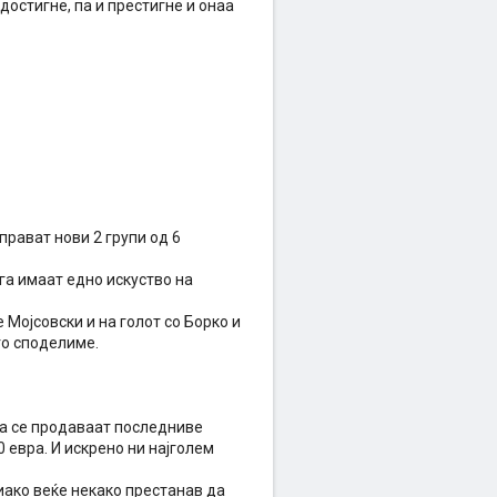
достигне, па и престигне и онаа
прават нови 2 групи од 6
га имаат едно искуство на
Мојсовски и на голот со Борко и
го споделиме.
 а се продаваат последниве
 евра. И искрено ни најголем
иако веќе некако престанав да