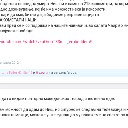
надежта последна умира. Ниш ни е само на 215 километри, па кој 
едно доживување, кој ќе има можност нека ја искористи.
 кај и да сме, битно да ја бодриме репрезентацијата.
РАКОМЕТАРИ НАШИ.
ви пред се и со подршка на нашите навивачи, во салата Чаир во Ни
својуваме победи!
.youtube.com/watch?v=aOmnT83o ... _embedded#
!
јануари 2012
rtuneTeller.xD
,
Star19
и
8 други
им се допаѓа ова.
м да го видам повторно македонскиот народ сплотен во едно.
м можност да одам до Ниш, но сигурно ќе следам на телевизија и 
 нашите момци, можеме уште еднаш да му покажеме на светот за ш