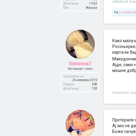
LittleDevil
,
6 ј
Допаѓања:
1.924
Пол:
Женски
На
LinaMcCa
Како мала 
Росоњерке, 
карта ќе би
Македончи
Simonna7
Ајде, само 
Истакнат член
мошне добр
Се зачлени на:
26 ноември 2010
Пораки:
308
Допаѓања:
128
Simonna7
,
6 ј
Претерале о
Ај ако не д
Боже сачув