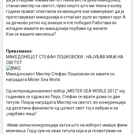
да ја отворам темава ме поттикна веста дека Македонец
станал мистер на светот, прво нешто што ми текна е колку
години прават спектакли за мисиците кои заминуваат да ја
претставуваат македонија и отпаѓаат уште во првиот круг.А
за дечково ретко кој знаеше и ете победил.Работава ќе
испадне мажите во македонија поубави од жените.
Кои се вашите мислења?
Превземено:
МАКЕДОНЕЦОТ СТЕФАН ЛОШКОВСКИ - НАЈУБАВ МАЖ НА
СВЕТОТ
Македонскиот Мистер Стефан Лошковски се закити со
наградата Mister Sea World.
Од интернационалниот избор „MISTER SEA WORLD 2012“ кој
годинава се одржа во Перу, Стефан се врати дома со две
титули. Покрај наградата Мистер на светот, во конкуренција
од десетина финалисти од целиот свет тој е избран и за
„најубаво лице“.
-Имав силна конкуренција затоа што на изборот имаше фини
момчиња. Горд сум на оваа титула која и ја посветувам на