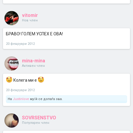
vitomir
Нов член
БРАВО! ГОЛЕМ УСПЕХ Е ОВА!
20 февруари 2012
mina-mina
Активен член
Колега ми е
20 февруари 2012
На
Justinlove
му/ѝ се допаѓа ова.
SOVRSENSTVO
Популарен член