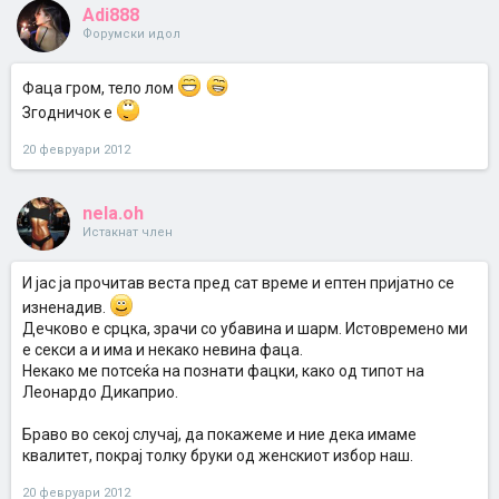
Adi888
Форумски идол
Фаца гром, тело лом
Згодничок е
20 февруари 2012
nela.oh
Истакнат член
И јас ја прочитав веста пред сат време и ептен пријатно се
изненадив.
Дечково е срцка, зрачи со убавина и шарм. Истовремено ми
е секси а и има и некако невина фаца.
Некако ме потсеќа на познати фацки, како од типот на
Леонардо Дикаприо.
Браво во секој случај, да покажеме и ние дека имаме
квалитет, покрај толку бруки од женскиот избор наш.
20 февруари 2012