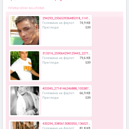
ПРИКАЧЕНИ ФАЈЛОВИ:
294293_235653936485318_114131165304263_686599_1567517660_n.jpg
Големина на фајлот:
74,9 KB
Прегледи:
539
313314_259064294129443_227128433989696_632008_682298882_n.jpg
Големина на фајлот:
79,6 KB
Прегледи:
539
403345_2714146246888_1053875077_2864837_1573359336_n.jpg
Големина на фајлот:
66,9 KB
Прегледи:
539
430294_3385613083350_1360217890_4443284_1524596348_n.jpg
Големина на фајлот:
81,8 KB