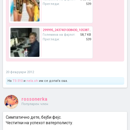
Прегледи:
539
299995_2437401008430_1053875077_2746068_433167756_n.jpg
Големина на фајлот:
58,7 KB
Прегледи:
539
20 февруари 2012
На
TS-310
и
nela.oh
им се допаѓа ова.
rossonerka
Популарен член
Симпатично дете, бејби фејс.
Честитки на успехот ватерполисту.