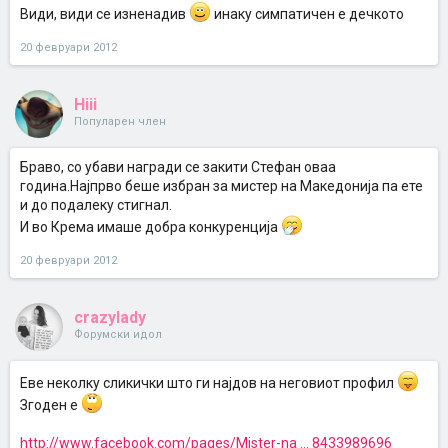
Види, види се изненадив
инаку симпатичен е дечкото
20 февруари 2012
Hiii
Популарен член
Браво, со убави награди се закити Стефан оваа
година.Најпрво беше избран за мистер на Македонија па ете
и до подалеку стигнал.
И во Крема имаше добра конкуренција
20 февруари 2012
crazylady
Форумски идол
Eве неколку сликички што ги најдов на неговиот профил
Згоден е
http://www.facebook.com/pages/Mister-na ... 8433989696