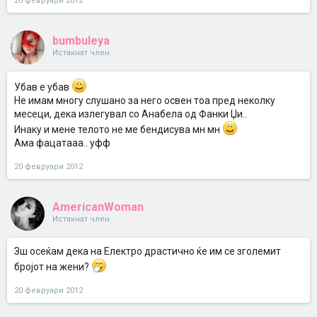
20 февруари 2012
bumbuleya
Истакнат член
Убав е убав
Не имам многу слушано за него освен тоа пред неколку
месеци, дека излегувал со Анабела од Фанки Џи..
Инаку и мене телото не ме бендисува мн мн
Ама фацатааа.. уфф
20 февруари 2012
AmericanWoman
Истакнат член
Зш осеќам дека на Електро драстично ќе им се зголемит
бројот на жени?
20 февруари 2012