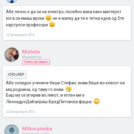
Абе лесно е да си на електро, посебно вака како мистерот
кога си имаш врски
не е малку да ти е тетка една од 5те
најстроги професори
22 февруари 2012
Mishela
Модератор
Член на тимот
СПОЈЛЕР
Абе солидно учениче беше Стефан, знам беше во класот на
мој роднина, од таму го знам.
Баш му се втирив во ликот, и ептен ми е
ЛеонадроДиКаприш-БредПитовска фацка.
22 февруари 2012
MSkorpionka
Популарен член