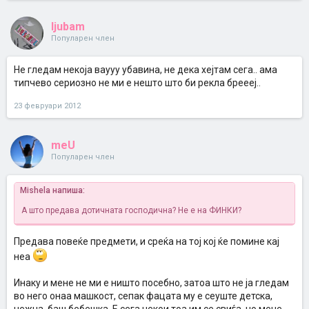
ljubam
Популарен член
Не гледам некоја ваууу убавина, не дека хејтам сега.. ама
типчево сериозно не ми е нешто што би рекла бреееј..
23 февруари 2012
meU
Популарен член
Mishela напиша:
A што предава дотичната господична? Не е на ФИНКИ?
Предава повеќе предмети, и среќа на тој кој ќе помине кај
неа
Инаку и мене не ми е ништо посебно, затоа што не ја гледам
во него онаа машкост, сепак фацата му е сеуште детска,