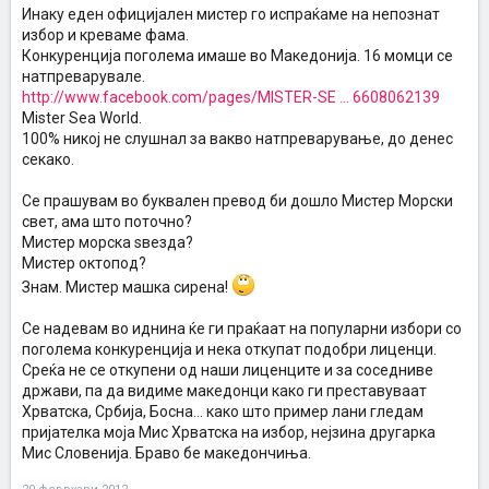
Инаку еден официјален мистер го испраќаме на непознат
избор и креваме фама.
Конкуренција поголема имаше во Македонија. 16 момци се
натпреварувале.
http://www.facebook.com/pages/MISTER-SE ... 6608062139
Mister Sea World.
100% никој не слушнал за вакво натпреварување, до денес
секако.
Се прашувам во буквален превод би дошло Мистер Морски
свет, ама што поточно?
Мистер морска ѕвезда?
Мистер октопод?
Знам. Мистер машка сирена!
Се надевам во иднина ќе ги праќаат на популарни избори со
поголема конкуренција и нека откупат подобри лиценци.
Среќа не се откупени од наши лиценците и за соседниве
држави, па да видиме македонци како ги преставуваат
Хрватска, Србија, Босна... како што пример лани гледам
пријателка моја Мис Хрватска на избор, нејзина другарка
Мис Словенија. Браво бе македончиња.