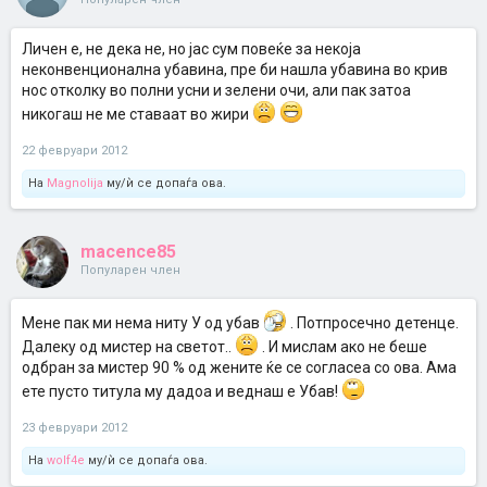
Личен е, не дека не, но јас сум повеќе за некоја
неконвенционална убавина, пре би нашла убавина во крив
нос отколку во полни усни и зелени очи, али пак затоа
никогаш не ме ставаат во жири
22 февруари 2012
На
Magnolija
му/ѝ се допаѓа ова.
macence85
Популарен член
Мене пак ми нема ниту У од убав
. Потпросечно детенце.
Далеку од мистер на светот..
. И мислам ако не беше
одбран за мистер 90 % од жените ќе се согласеа со ова. Ама
ете пусто титула му дадоа и веднаш е Убав!
23 февруари 2012
На
wolf4e
му/ѝ се допаѓа ова.