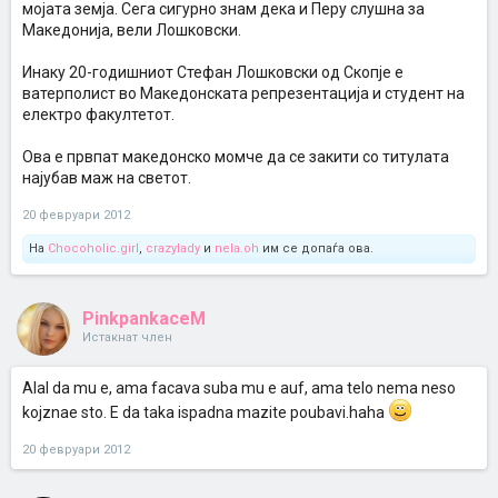
мојата земја. Сега сигурно знам дека и Перу слушна за
Македонија, вели Лошковски.
Инаку 20-годишниот Стефан Лошковски од Скопје е
ватерполист во Македонската репрезентација и студент на
електро факултетот.
Ова е првпат македонско момче да се закити со титулата
најубав маж на светот.
20 февруари 2012
На
Chocoholic.girl
,
crazylady
и
nela.oh
им се допаѓа ова.
PinkpankaceM
Истакнат член
Alal da mu e, ama facava suba mu e auf, ama telo nema neso
kojznae sto. E da taka ispadna mazite poubavi.haha
20 февруари 2012