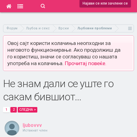
Најави се или зачлени се
Форум
Љубов и секс
Врски
Љубовни проблеми
Овој сајт користи колачиња неопходни за
неговото функционирање. Ако продолжиш да
го користиш, значи се согласуваш со нашата
употреба на колачиња.
Прочитај повеќе.
Не знам дали се уште го
сакам бившиот...
1
2
СЛЕДНА >
ljubovvv
Истакнат член