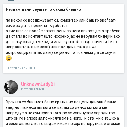
Незнам дали сеуште го сакам бившиот...
па некои се воздржуваат од коментар или баш го вреѓаат-
само за да го преќинат муабетот
а тие што се повеќе запознаени со него викаат дека пробува
да стапи во контакт (што искрено јас не верувам бидејќи ако
до толку сака да ме види или слушне ќе најде начин и ќе го
направи тоа- а не вака) или пак, дека сака да ме
испровоцира па јас да му се јавам... а тоа нема да се случи
11 септември 2011
UnknownLadyDi
Истакнат член
Врската со бившиот беше кратка но по цели денови бевме
заедно.. понекогаш кога се карам со дечко ми кога ме
навредуе а не сум крива,кога јас се извинувам заради тоа
што он го направил,помислувам на него... и ств. ми е тешко а
и секогаш кога ќе го видам имам некоја пеперутка во стомак