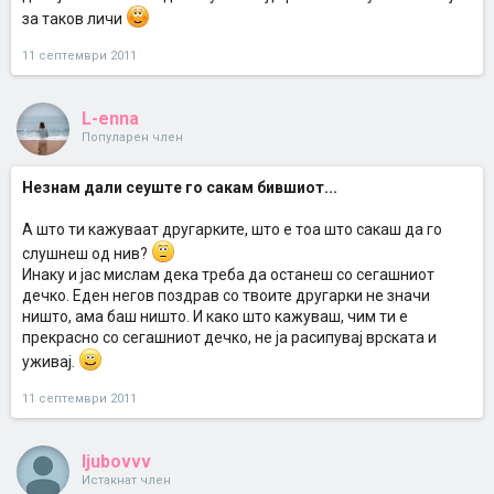
за таков личи
11 септември 2011
L-enna
Популарен член
Незнам дали сеуште го сакам бившиот...
А што ти кажуваат другарките, што е тоа што сакаш да го
слушнеш од нив?
Инаку и јас мислам дека треба да останеш со сегашниот
дечко. Еден негов поздрав со твоите другарки не значи
ништо, ама баш ништо. И како што кажуваш, чим ти е
прекрасно со сегашниот дечко, не ја расипувај врската и
уживај.
11 септември 2011
ljubovvv
Истакнат член