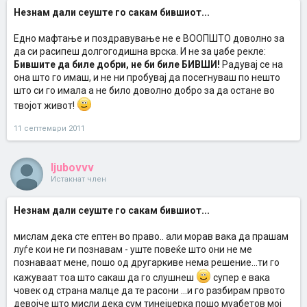
Незнам дали сеуште го сакам бившиот...
Едно мафтање и поздравување не е ВООПШТО доволно за
да си расипеш долгогодишна врска. И не за џабе рекле:
Бившите да биле добри, не би биле БИВШИ!
Радувај се на
она што го имаш, и не ни пробувај да посегнуваш по нешто
што си го имала а не било доволно добро за да остане во
твојот живот!
11 септември 2011
ljubovvv
Истакнат член
Незнам дали сеуште го сакам бившиот...
мислам дека сте ептен во право.. али морав вака да прашам
луѓе кои не ги познавам - уште повеќе што они не ме
познаваат мене, пошо од другаркиве нема решение...ти го
кажуваат тоа што сакаш да го слушнеш
супер е вака
човек од страна малце да те расони ...и го разбирам првото
девојче што мисли дека сум тинејџерка пошо муабетов мој