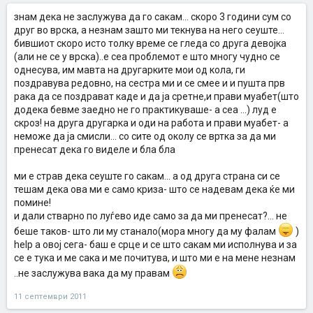
знам дека не заслужува да го сакам... скоро 3 години сум со
друг во врска, а незнам зашто ми текнува на него сеуште...
бившиот скоро исто толку време се гледа со друга девојка
(али не се у врска)..е сеа проблемот е што многу чудно се
однесува, им мавта на другарките мои од кола, ги
поздравува редовно, на сестра ми и се смее и и пушта прв
рака да се поздрават каде и да ја сретне,и прави муабет(што
додека бевме заедно не го практикуваше- а сеа ...) луд е
скроз! на друга другарка и оди на работа и прави муабет- а
неможе да ја смисли... со сите од околу се вртка за да ми
пренесат дека го виделе и бла бла
ми е страв дека сеуште го сакам... а од друга страна си се
тешам дека ова ми е само криза- што се надевам дека ќе ми
помине!
и дали стварно по луѓево иде само за да ми пренесат?... не
беше таков- што ли му станало(мора многу да му фалам
)
help а овој сега- баш е срце и се што сакам ми исполнува и за
се е тука и ме сака и ме почитува, и што ми е на мене незнам
..не заслужува вака да му правам
11 септември 2011