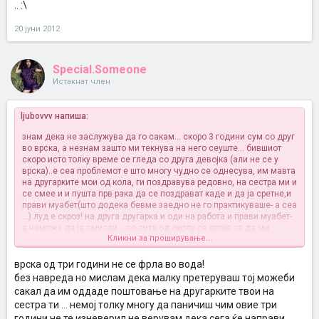
.. :\
20 јуни 2012
Special.Someone
Истакнат член
ljubovvv напиша:
знам дека не заслужува да го сакам... скоро 3 години сум со друг
во врска, а незнам зашто ми текнува на него сеуште... бившиот
скоро исто толку време се гледа со друга девојка (али не се у
врска)..е сеа проблемот е што многу чудно се однесува, им мавта
на другарките мои од кола, ги поздравува редовно, на сестра ми и
се смее и и пушта прв рака да се поздрават каде и да ја сретне,и
прави муабет(што додека бевме заедно не го практикуваше- а сеа
...) луд е скроз! на друга другарка и оди на работа и прави муабет-
а неможе да ја смисли... со сите од околу се вртка за да ми
Кликни за проширување...
пренесат дека го виделе и бла бла
ми е страв дека сеуште го сакам... а од друга страна си се тешам
врска од три години не се фрла во вода!
дека ова ми е само криза- што се надевам дека ќе ми помине!
без навреда но мислам дека малку претеруваш тој можеби
и дали стварно по луѓево иде само за да ми пренесат?... не беше
сакал да им оддаде поштовање на другарките твои на
таков- што ли му станало(мора многу да му фалам
) help а овој
сестра ти ... немој толку многу да паничиш чим овие три
сега- баш е срце и се што сакам ми исполнува и за се е тука и ме
години не те изневерил не верувам дека сега ќе направи