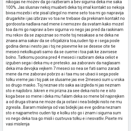
nikogas ne mozev da go razberam a bev sigurna deka me saka
100%..Jas slusnav nekoj muabeti deka toj imal kontakt so nekoja
bivsa mozebi i ete pisal izlegol no mene seto toa mi go napravija
drugarkite i jas izbrzav vo toa ne trebase da prekinam kontakt no
gordoosta nadlava nad mene ii nemozev da svatam kako mozel
toa da mi go napravi a bev sigurna vo nego jas pred da raskinam
mu rekov da se zapoznae so moite toj nesakase a ne deka ne
znaea ama sakav da se oficjalizira toa,cuden tip e i sega posle
godina dena i nesto jas i toj ne pisevme ke se desese cite tie
meseci nekolkupati samo da se cueme i toa pak ke zavrsese
bolno..Tatkomu pocina pred 4 meseci i razbiram deka celiot e
izguben sega i deka mu e pretesko..aa zaboraviv da naglasam
deka ima devojka vejkem 7 meseci so nea se fati samo zaradi
mene da me zaboravi pobrzo a i taa mu se ubaci ii sega posle
tolku vreme jas i toj pak se slusame jas eve 2meseci sum u vrska
so drugo masko..Toj neznae sto saka aa izgleda ni jas neznam
sto e najdobro..Iskren e mi prizna za see deka nisto ne e isto
koga bese so mene i deka mu falam deka so mene bil najsrejken
a od druga strana ne moze da ja ostavi i nea bidejki nisto ne mu
zgresila...Baram mislenja od vas bidejki jas eve godina neznam
sto e najpametno cuden tip e kolku sto go i znam i sigurna sum
vo nego deka toa go misli i custvuva tolku e i nesvatliv..Pisete mi
vasi mislenja