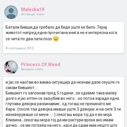
Malecka19
Истакнат член
Батали бивши,да требало да биде уште ке било..Терај
животот напред,една прочитана книга не е интересна кога
се чита по два пати.позз
8 септември 2012
Princess.Of.Weed
Активен член
и јас се наоѓам во ваква ситуација да незнам дали сеуште го
сакам бившиот...
Бившиот го запознав пред 5 години...си одевме така малку
долго и јас ептен се заљубив во него....но потоа заради една
глупава девојка раскинавме...од тогаш не прекинато ме
бара...(после таа девојка имаше уште 3 девојки..и на сите 3 ги
изневеруваше со мене -.- ) секогаш мора тој да е во моја
близина...секогаш мора тој да ми растури врска ако имам
дечко....се ме потсеќа на него...кај и да одам има нешто што