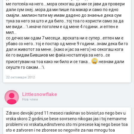
ме потсеќа на него....мора секогаш да ми се јави да провери
дали сум океј...мора да ми пише па макар и само по едно
смајли...милион пати му имам дадено до знаење дека сум
тука за него за што и да било...тој тоа го користи само за да
ме види... :\ иначе поголем е од мене 4 години...и ептен е
мил...
со дечко ми одам 7 месеци...врската ни е супер...ептен ми е
убаво со него...тој е постар од мене 9 години...знам дека би го
дал и животот за мене...(како и јас за него) но секогаш кога
ќе го видам Бившиов ме фаќа носталгија за него...се
присетувам на тоа како ни било и се така...
незнам дали
сеуште го сакам... :\
22 октомври 2012
Littlesnowflake
Нов член
Zdravo devojki pred 11 meseci raskinav so bivsiot,so nego bev u
vrska skoro 2 godini,se bese sovrseno nikogas jas i toj nemavme
problemi vo vrskata,edinstveno sto mi precese kaj nego bese toa
sto e zatvoren i ne zborese so negovite za nas mnogu toa