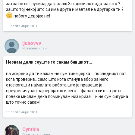
затоа не се глупирај да фрлаш 3 години во вода. за што ?
зашто тој некој што си има друга и мавтал на другарка ти ?
побогу девојко не!
11 септември 2011
ljubovvv
Истакнат член
Незнам дали сеуште го сакам бившиот...
па искрено да ти кажам не сум тинејџерка ... последниот пат
кога проверив.. само што кога станува збор за него
отсекогаш и најмалата работа што ја правеше ја
преувеличував најверојатно и сега ... фала на сите, а јас се
повеќе мислам дека поминувам низ криза ... и не сум сигурна
што точно сакам!
11 септември 2011
Cynthia
Популарен член