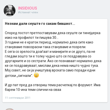
INSIDIOUS
Истакнат член
Незнам дали сеуште го сакам бившиот...
Според постот претпоставувам дека сеуште си тинејџерка
иако на профилот ти пишува 30...
3 години не е краток период, нормално дека сите како
стануваме повозрасни така стануваме и позрели.
Е сега со зрелоста доаѓаат и манирите и се друго, па не
гледам зошто ти е толку чудно што се поздравува со
другарките и со сестрати. Ако се познаваат нормално дека
ке се поздравуваат, мислам дека нема ништо чудно тука.
Мој совет, не си ја уништувај врската само поради едни
детски „сигнали“.
И др пат пред да отвориш тема расчепкај по форумот. Има
барем 10-ина теми слични на оваа
11 септември 2011