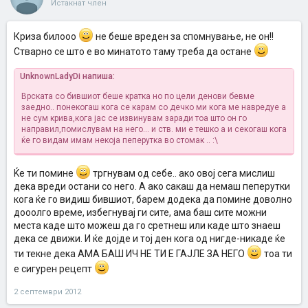
Истакнат член
Криза билооо
не беше вреден за спомнување, не он!!
Стварно се што е во минатото таму треба да остане
UnknownLadyDi напиша:
Врската со бившиот беше кратка но по цели денови бевме
заедно.. понекогаш кога се карам со дечко ми кога ме навредуе а
не сум крива,кога јас се извинувам заради тоа што он го
направил,помислувам на него... и ств. ми е тешко а и секогаш кога
ќе го видам имам некоја пеперутка во стомак .. :\
Ќе ти помине
тргнувам од себе.. ако овој сега мислиш
дека вреди остани со него. А ако сакаш да немаш пеперутки
кога ќе го видиш бившиот, барем додека да помине доволно
дооолго време, избегнувај ги сите, ама баш сите можни
места каде што можеш да го сретнеш или каде што знаеш
дека се движи. И ќе дојде и тој ден кога од нигде-никаде ќе
ти текне дека АМА БАШ ИЧ НЕ ТИ Е ГАЈЛЕ ЗА НЕГО
тоа ти
е сигурен рецепт
2 септември 2012