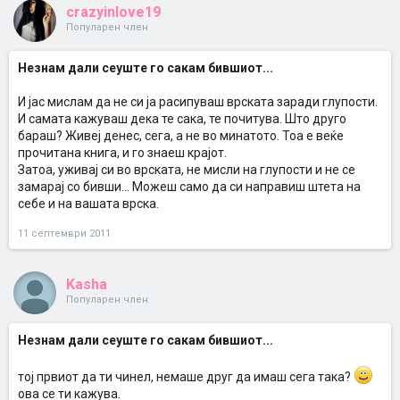
crazyinlove19
Популарен член
Незнам дали сеуште го сакам бившиот...
И јас мислам да не си ја расипуваш врската заради глупости.
И самата кажуваш дека те сака, те почитува. Што друго
бараш? Живеј денес, сега, а не во минатото. Тоа е веќе
прочитана книга, и го знаеш крајот.
Затоа, уживај си во врската, не мисли на глупости и не се
замарај со бивши... Можеш само да си направиш штета на
себе и на вашата врска.
11 септември 2011
Kasha
Популарен член
Незнам дали сеуште го сакам бившиот...
тој првиот да ти чинел, немаше друг да имаш сега така?
ова се ти кажува.