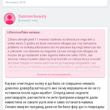
18 јануари 2018
Summerbeauty
Истакнат член
Littlesnowflake напиша:
↑
Zdravo devojki pred 11 meseci raskinav so bivsiot,so nego bev u
vrska skoro 2 godini,se bese sovrseno nikogas jas i toj nemavme
problemi vo vrskata,edinstveno sto mi precese kaj nego bese toa sto
e zatvoren i ne zborese so negovite za nas mnogu toa nikogas ne
mozev da go razberam a bev sigurna deka me saka 100%..Jas
slusnav nekoj muabeti deka toj imal kontakt so nekoja bivsa mozebi i
ete pisal izlegol no mene seto toa mi go napravija drugarkite i jas
izbrzav vo toa ne trebase da prekinam kontakt no gordoosta nadlava
nad mene ii nemozev da svatam kako mozel toa da mi go napravi a
Кликни за проширување...
bev sigurna vo nego jas pred da raskinam mu rekov da se zapoznae
so moite toj nesakase a ne deka ne znaea ama sakav da se
oficjalizira toa,cuden tip e i sega posle godina dena i nesto jas i toj ne
Кај вас очигледно колку и да било се совршено немало
pisevme ke se desese cite tie meseci nekolkupati samo da se
доволно доверба,затоа што ако си му верувала не ќе си го
cueme i toa pak ke zavrsese bolno..Tatkomu pocina pred 4 meseci i
оставела после еден муабет. Според мене седнете
razbiram deka celiot e izguben sega i deka mu e pretesko..aa
разговарајте, расчистете ги сите препреки и видете дали
zaboraviv da naglasam deka ima devojka vejkem 7 meseci so nea se
навистина се сакате уште или е само останата навика.
fati samo zaradi mene da me zaboravi pobrzo a i taa mu se ubaci ii
sega posle tolku vreme jas i toj pak se slusame jas eve 2meseci sum
Секако имај во предвид дека не би било фер да го повредиш