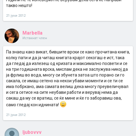
сака и ме почитува, и што ми е на мене незнам ..не заслужува
вака да му правам
такво нешто!
21 јуни 2012
Marbella
Истакнат член
Па знаеш како викат, бившите врски се како прочитана книга,
колку пати и да ја читаш книгата крајот секогаш е ист, така
да гледај да излезеш од кризата и максимално посвети и се
на три годишната врска, мислам дека не заслужува никој да
ја фрлиш во вода, многу си збунета затоа што порано си го
сакала, се имаш сетено на некои убави моменти и се ти се
има побркано, ама самата велиш дека многу преувеличувал
и сега сетисе на сите неубави работи и верувај нема да
сакаш да му се вратиш, се ќе мине и ќе го заборавиш ова,
само гледај кон иднината!
21 јуни 2012
ljubovvv