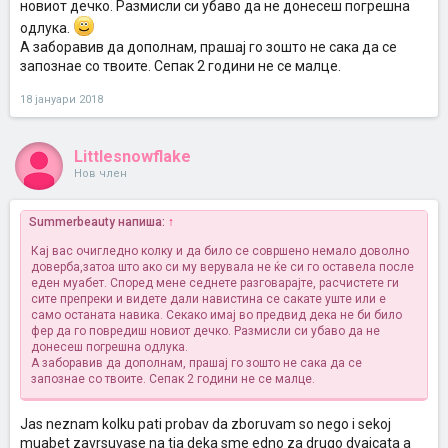
u vrska so drugo masko..Toj neznae sto saka aa izgleda ni jas
новиот дечко. Размисли си убаво да не донесеш погрешна
neznam sto e najdobro..Iskren e mi prizna za see deka nisto ne e isto
одлука.
koga bese so mene i deka mu falam deka so mene bil najsrejken a od
А заборавив да дополнам, прашај го зошто не сака да се
druga strana ne moze da ja ostavi i nea bidejki nisto ne mu
запознае со твоите. Сепак 2 години не се малце.
zgresila...Baram mislenja od vas bidejki jas eve godina neznam sto e
najpametno cuden tip e kolku sto go i znam i sigurna sum vo nego
deka toa go misli i custvuva tolku e i nesvatliv..Pisete mi vasi
18 јануари 2018
mislenja
Littlesnowflake
Нов член
Summerbeauty напиша:
↑
Кај вас очигледно колку и да било се совршено немало доволно
доверба,затоа што ако си му верувала не ќе си го оставела после
еден муабет. Според мене седнете разговарајте, расчистете ги
сите препреки и видете дали навистина се сакате уште или е
само останата навика. Секако имај во предвид дека не би било
фер да го повредиш новиот дечко. Размисли си убаво да не
донесеш погрешна одлука.
А заборавив да дополнам, прашај го зошто не сака да се
запознае со твоите. Сепак 2 години не се малце.
Jas neznam kolku pati probav da zboruvam so nego i sekoj
muabet zavrsuvase na tia deka sme edno za drugo dvajcata a