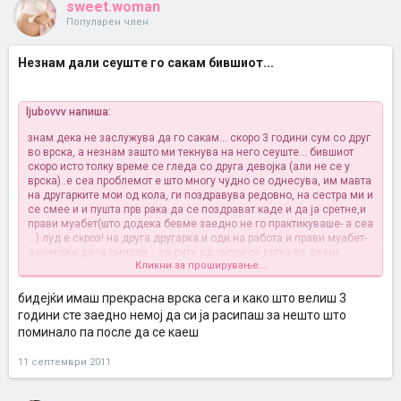
sweet.woman
Популарен член
Незнам дали сеуште го сакам бившиот...
ljubovvv напиша:
знам дека не заслужува да го сакам... скоро 3 години сум со друг
во врска, а незнам зашто ми текнува на него сеуште... бившиот
скоро исто толку време се гледа со друга девојка (али не се у
врска)..е сеа проблемот е што многу чудно се однесува, им мавта
на другарките мои од кола, ги поздравува редовно, на сестра ми и
се смее и и пушта прв рака да се поздрават каде и да ја сретне,и
прави муабет(што додека бевме заедно не го практикуваше- а сеа
...) луд е скроз! на друга другарка и оди на работа и прави муабет-
а неможе да ја смисли... со сите од околу се вртка за да ми
Кликни за проширување...
пренесат дека го виделе и бла бла
ми е страв дека сеуште го сакам... а од друга страна си се тешам
бидејќи имаш прекрасна врска сега и како што велиш 3
дека ова ми е само криза- што се надевам дека ќе ми помине!
години сте заедно немој да си ја расипаш за нешто што
и дали стварно по луѓево иде само за да ми пренесат?... не беше
поминало па после да се каеш
таков- што ли му станало(мора многу да му фалам
) help а овој
сега- баш е срце и се што сакам ми исполнува и за се е тука и ме
11 септември 2011
сака и ме почитува, и што ми е на мене незнам ..не заслужува
вака да му правам