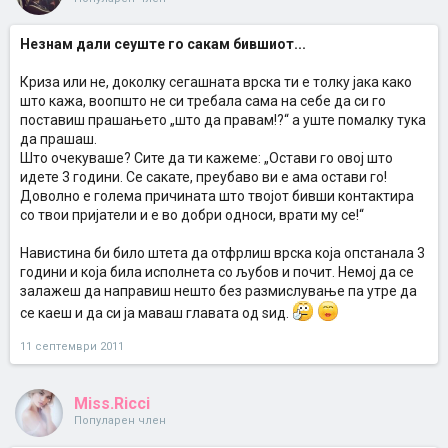
Незнам дали сеуште го сакам бившиот...
Криза или не, доколку сегашната врска ти е толку јака како
што кажа, воопшто не си требала сама на себе да си го
поставиш прашањето „што да правам!?“ а уште помалку тука
да прашаш.
Што очекуваше? Сите да ти кажеме: „Остави го овој што
идете 3 години. Се сакате, преубаво ви е ама остави го!
Доволно е голема причината што твојот бивши контактира
со твои пријатели и е во добри односи, врати му се!“
Навистина би било штета да отфрлиш врска која опстанала 3
години и која била исполнета со љубов и почит. Немој да се
залажеш да направиш нешто без размислување па утре да
се каеш и да си ја маваш главата од ѕид.
11 септември 2011
Miss.Ricci
Популарен член