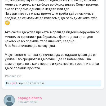
не, но некому му станува досадно, некој е осамен, исто ми е
мене дали дечко ми ќе биде во Охрид или во Солун пример,
ако се гледаме еднаш на недела или две.
Па дури и во тоа малку време што треба да го поминеме
заедно, да се молиме да излеземе, да се видиме како луѓе...
Ако сакаш да успее врската, мораш да бидеш наоружана со
живци, со трпение и разбирање, а факт е дека еден ден
некому ќе му прекипе, тебе или него, сеедно...
А веќе започнало да се случува...
Мојот совет е полека да почнеш да се оддалечуваш, да си
уживаш во средното и да почнеш да се навикнуваш на
фактот дека не е како порано и дека постојат реални шанси
да се прекине врската.
19 април 2011
На
agirl17
му/ѝ се допаѓа ова.
papagalcheto
Истакнат член