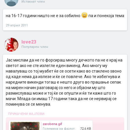
Истакнат член
на 16-17 години ништо не е за озбилно
па и понекоја тема
29 април 2011
love23
Популарен член
Јас мислам да не го форсираш многу дечкото па не е крај на
светот ако не сте излегле еден викенд. Ако многу му
навалуваш со тој муабет ќе се осети како во стаклено ѕвоно
од каде нема да излезе и ќе се повлече. Ако те избегнува и
наредните викенди тогаш е нешто друго во прашање сепак
на мирен начин разговарај со него и објасни му што
размислуваш може и тој ќе се опушти и ќе ти каже што го
мачи. Млада си имаш 17 години така да не се нервирај се
поминува се се менува.
ПРИКАЧЕНИ ФАЈЛОВИ:
zarobena.gif
Големина на фајлот:
72,6 KB