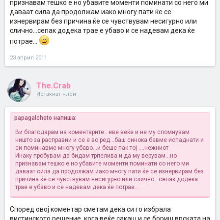
признавам тешко е но убавите моменти поминати со него ми
даваат сила да продолжам иако многу пати ќе се
изнервирам без причина ќе се чувствувам несигурно или
слично...сепак додека трае е убаво и се надевам дека ќе
потрае...
23 април 2011
The.Crab
Истакнат член
papagalcheto напиша:
Ви благодарам на коментарите...еве веќе и не му спомнувам
ништо за расправии и се е во ред...баш синока бевме испаднати и
си поминавме многу убаво...и беше пак тој ....нежниот
Инаку пробувам да бидам трпелива и да му верувам...но
признавам тешко е но убавите моменти поминати со него ми
даваат сила да продолжам иако многу пати ќе се изнервирам без
причина ќе се чувствувам несигурно или слично...сепак додека
трае е убаво и се надевам дека ќе потрае...
Според овој коментар сметам дека си го избрала
вистинското решение, кога веќе сакаш и се бориш врската на