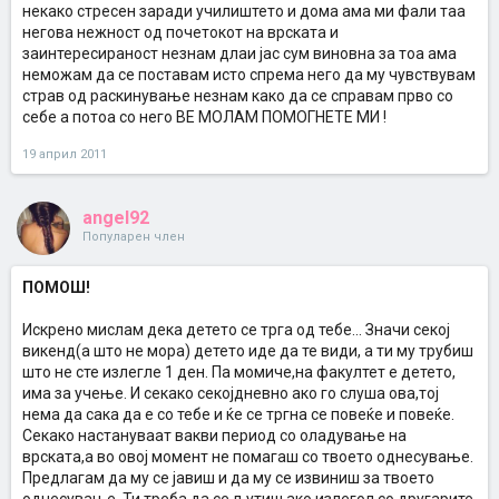
некако стресен заради училиштето и дома ама ми фали таа
негова нежност од почетокот на врската и
заинтересираност незнам длаи јас сум виновна за тоа ама
неможам да се поставам исто спрема него да му чувствувам
страв од раскинување незнам како да се справам прво со
себе а потоа со него ВЕ МОЛАМ ПОМОГНЕТЕ МИ !
19 април 2011
angel92
Популарен член
ПОМОШ!
Искрено мислам дека детето се трга од тебе... Значи секој
викенд(а што не мора) детето иде да те види, а ти му трубиш
што не сте излегле 1 ден. Па момиче,на факултет е детето,
има за учење. И секако секојдневно ако го слуша ова,тој
нема да сака да е со тебе и ќе се тргна се повеќе и повеќе.
Секако настануваат вакви период со оладување на
врската,а во овој момент не помагаш со твоето однесување.
Предлагам да му се јавиш и да му се извиниш за твоето