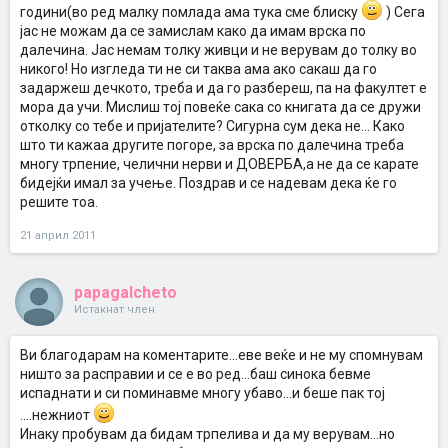
години(во ред малку помлада ама тука сме блиску
) Сега
јас не можам да се замислам како да имам врска по
далечина. Јас немам толку живци и не верувам до толку во
никого! Но изгледа ти не си таква ама ако сакаш да го
задаржеш дечкото, треба и да го разбереш, па на факултет е
мора да учи. Мислиш тој повеќе сака со книгата да се дружи
отколку со тебе и пријателите? Сигурна сум дека не... Како
што ти кажаа другите погоре, за врска по далечина треба
многу трпение, челични нерви и ДОВЕРБА,а не да се карате
бидејќи имал за учење. Поздрав и се надевам дека ќе го
решите тоа.
21 април 2011
papagalcheto
Истакнат член
Ви благодарам на коментарите...еве веќе и не му спомнувам
ништо за расправии и се е во ред...баш синока бевме
испаднати и си поминавме многу убаво...и беше пак тој
....нежниот
Инаку пробувам да бидам трпелива и да му верувам...но