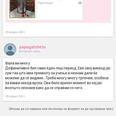
Прегледи:
29
29 април 2011
papagalcheto
Истакнат член
Фала ви многу
Дефинитивно бил само еден лош период. Еве овој викенд јас
сум таа што има премногу за учење и незнам дали ќе
можеме да се видиме...Треба многу многу трпение, особена
за ваква некоја врска. Ова било кризен момент во кој јас
воопшто незнаев како да се справам со него.
29 април 2011
(Мораш да се најавиш или зачлениш на форумот за да одговараш тука.)