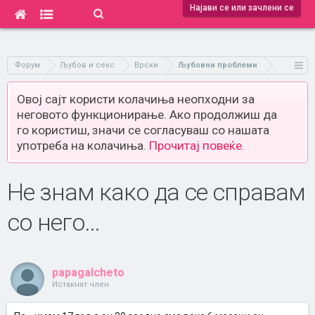
Најави се или зачлени се
Форум
Љубов и секс
Врски
Љубовни проблеми
Овој сајт користи колачиња неопходни за
неговото функционирање. Ако продолжиш да
го користиш, значи се согласуваш со нашата
употреба на колачиња.
Прочитај повеќе.
Не знам како да се справам
со него...
papagalcheto
Истакнат член