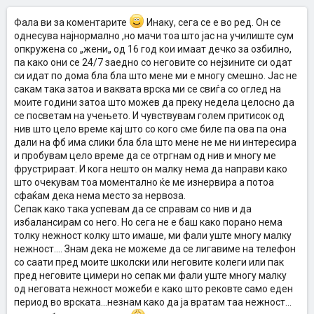
Фала ви за коментарите
Инаку, сега се е во ред. Он се
однесува најнормално ,но мачи тоа што јас на училиште сум
опкружена со „жени„ од 16 год кои имаат дечко за озбилно,
па како они се 24/7 заедно со неговите со нејзините си одат
си идат по дома бла бла што мене ми е многу смешно. Јас не
сакам така затоа и ваквата врска ми се свиѓа со оглед на
моите години затоа што можев да преку недела целосно да
се посветам на учењето. И чувствувам голем притисок од
нив што цело време кај што со кого сме биле па ова па она
дали на фб има слики бла бла што мене не ме ни интересира
и пробувам цело време да се отргнам од нив и многу ме
фрустрираат. И кога нешто он малку нема да направи како
што очекувам тоа моментално ќе ме изнервира а потоа
сфаќам дека нема место за нервоза.
Сепак како така успевам да се справам со нив и да
избалансирам со него. Но сега не е баш како порано нема
толку нежност колку што имаше, ми фали уште многу малку
нежност.... Знам дека не можеме да се лигавиме на телефон
со саати пред моите школски или неговите колеги или пак
пред неговите цимери но сепак ми фали уште многу малку
од неговата нежност можеби е како што рековте само еден
период во врската...незнам како да ја вратам таа нежност...