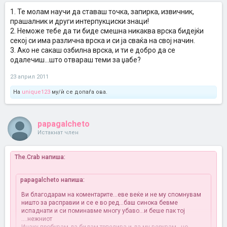
1. Те молам научи да ставаш точка, запирка, извичник,
прашалник и други интерпукциски знаци!
2. Неможе тебе да ти биде смешна никаква врска бидејќи
секој си има различна врска и си ја сваќа на свој начин.
3. Ако не сакаш озбилна врска, и ти е добро да се
одалечиш...што отвараш теми за џабе?
23 април 2011
На
unique123
му/ѝ се допаѓа ова.
papagalcheto
Истакнат член
The.Crab напиша:
papagalcheto напиша:
Ви благодарам на коментарите...еве веќе и не му спомнувам
ништо за расправии и се е во ред...баш синока бевме
испаднати и си поминавме многу убаво...и беше пак тој
....нежниот