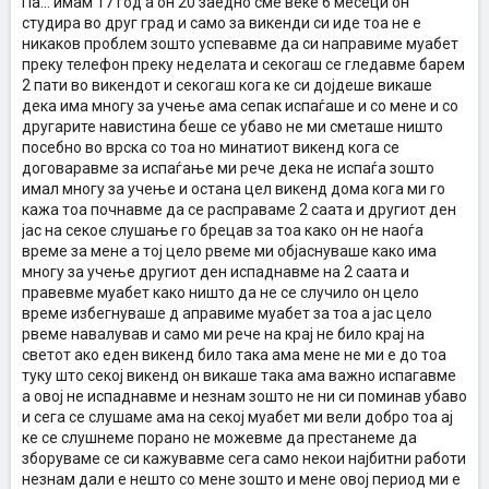
Па... имам 17 год а он 20 заедно сме веке 6 месеци он
студира во друг град и само за викенди си иде тоа не е
никаков проблем зошто успевавме да си направиме муабет
преку телефон преку неделата и секогаш се гледавме барем
2 пати во викендот и секогаш кога ке си дојдеше викаше
дека има многу за учење ама сепак испаѓаше и со мене и со
другарите навистина беше се убаво не ми сметаше ништо
посебно во врска со тоа но минатиот викенд кога се
договаравме за испаѓање ми рече дека не испаѓа зошто
имал многу за учење и остана цел викенд дома кога ми го
кажа тоа почнавме да се расправаме 2 саата и другиот ден
јас на секое слушање го брецав за тоа како он не наоѓа
време за мене а тој цело рвеме ми објаснуваше како има
многу за учење другиот ден испаднавме на 2 саата и
правевме муабет како ништо да не се случило он цело
време избегнуваше д аправиме муабет за тоа а јас цело
рвеме навалував и само ми рече на крај не било крај на
светот ако еден викенд било така ама мене не ми е до тоа
туку што секој викенд он викаше така ама важно испагавме
а овој не испаднавме и незнам зошто не ни си поминав убаво
и сега се слушаме ама на секој муабет ми вели добро тоа ај
ке се слушнеме порано не можевме да престанеме да
зборуваме се си кажувавме сега само некои најбитни работи
незнам дали е нешто со мене зошто и мене овој период ми е