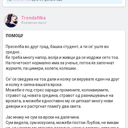
Trendafilka
Форумски идол
ПОМОШ!
Преселба во друг град, башка студент, а ти се' уште во
средно...
Ќе треба многу напор, волја и живци да се издржи сето тоа.
На почетокот нормално има за учење, потоа ќе започнат
журките, па цимери, колеги, колешки...
Се' се сведува на тоа дали и колку си верувате еден на друг
и колку е силна вашата врска.
Можеби е под стрес заради промените, колоквиумите,
стравот од новата средина, стравот од разнишување на
врската, а можеби едноставно му се џиткаат многу нови
девојки и е растргнат помеѓу два света.
Јас инаку не сум за врски на далечина.
Сум видела, сум искусила, можеби постои Љубов, не викам