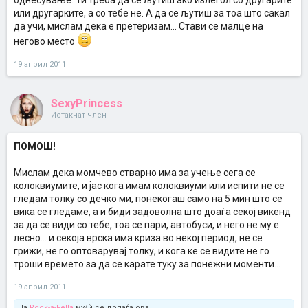
однесување. Ти треба да се љутиш ако излегол со другарите
или другарките, а со тебе не. А да се љутиш за тоа што сакал
да учи, мислам дека е претеризам... Стави се малце на
негово место
19 април 2011
SexyPrincess
Истакнат член
ПОМОШ!
Мислам дека момчево стварно има за учење сега се
колоквиумите, и јас кога имам колоквиуми или испити не се
гледам толку со дечко ми, понекогаш само на 5 мин што се
вика се гледаме, а и биди задоволна што доаѓа секој викенд
за да се види со тебе, тоа се пари, автобуси, и него не му е
лесно... и секоја врска има криза во некој период, не се
грижи, не го оптоварувај толку, и кога ке се видите не го
троши времето за да се карате туку за понежни моменти...
19 април 2011
На
Rock-a-Fella
му/ѝ се допаѓа ова.