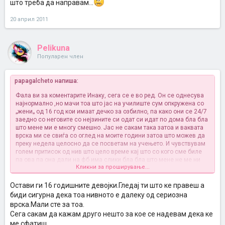
што треба да направам...
20 април 2011
Pelikuna
Популарен член
papagalcheto напиша:
Фала ви за коментарите
Инаку, сега се е во ред. Он се однесува
најнормално ,но мачи тоа што јас на училиште сум опкружена со
„жени„ од 16 год кои имаат дечко за озбилно, па како они се 24/7
заедно со неговите со нејзините си одат си идат по дома бла бла
што мене ми е многу смешно. Јас не сакам така затоа и ваквата
врска ми се свиѓа со оглед на моите години затоа што можев да
преку недела целосно да се посветам на учењето. И чувствувам
голем притисок од нив што цело време кај што со кого сме биле
па ова па она дали на фб има слики бла бла што мене не ме ни
Кликни за проширување...
интересира и пробувам цело време да се отргнам од нив и многу
ме фрустрираат. И кога нешто он малку нема да направи како што
очекувам тоа моментално ќе ме изнервира а потоа сфаќам дека
Остави ги 16 годишните девојки.Гледај ти што ке правеш а
нема место за нервоза.
биди сигурна дека тоа нивното е далеку од сериозна
Сепак како така успевам да се справам со нив и да
врска.Мали сте за тоа.
избалансирам со него. Но сега не е баш како порано нема толку
Сега сакам да кажам друго нешто за кое се надевам дека ке
нежност колку што имаше, ми фали уште многу малку нежност....
ме сфатиш.
Знам дека не можеме да се лигавиме на телефон со саати пред