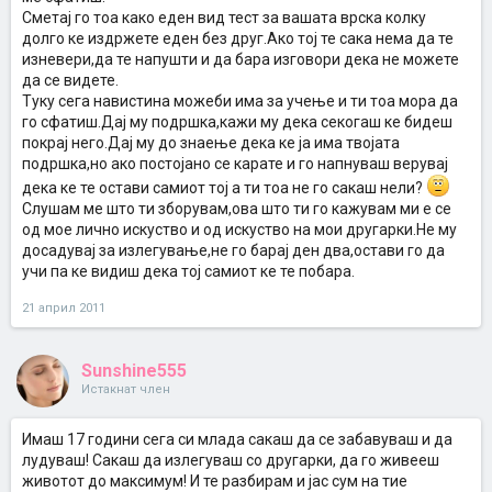
моите школски или неговите колеги или пак пред неговите
Сметај го тоа како еден вид тест за вашата врска колку
цимери но сепак ми фали уште многу малку од неговата нежност
долго ке издржете еден без друг.Ако тој те сака нема да те
можеби е како што рековте само еден период во врската...незнам
изневери,да те напушти и да бара изговори дека не можете
како да ја вратам таа нежност... што треба да направам...
да се видете.
Туку сега навистина можеби има за учење и ти тоа мора да
го сфатиш.Дај му подршка,кажи му дека секогаш ке бидеш
покрај него.Дај му до знаење дека ке ја има твојата
подршка,но ако постојано се карате и го напнуваш верувај
дека ке те остави самиот тој а ти тоа не го сакаш нели?
Слушам ме што ти зборувам,ова што ти го кажувам ми е се
од мое лично искуство и од искуство на мои другарки.Не му
досадувај за излегување,не го барај ден два,остави го да
учи па ке видиш дека тој самиот ке те побара.
21 април 2011
Sunshine555
Истакнат член
Имаш 17 години сега си млада сакаш да се забавуваш и да
лудуваш! Сакаш да излегуваш со другарки, да го живееш
животот до максимум! И те разбирам и јас сум на тие