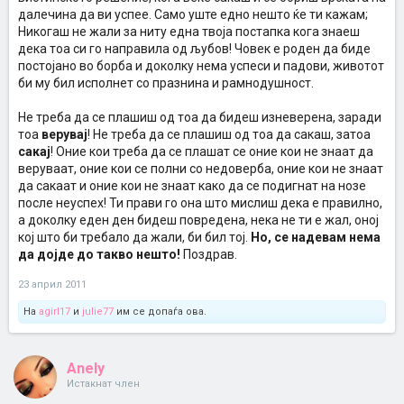
далечина да ви успее. Само уште едно нешто ќе ти кажам;
Никогаш не жали за ниту една твоја постапка кога знаеш
дека тоа си го направила од љубов! Човек е роден да биде
постојано во борба и доколку нема успеси и падови, животот
би му бил исполнет со празнина и рамнодушност.
Не треба да се плашиш од тоа да бидеш изневерена, заради
тоа
верувај
! Не треба да се плашиш од тоа да сакаш, затоа
сакај
! Оние кои треба да се плашат се оние кои не знаат да
веруваат, оние кои се полни со недоверба, оние кои не знаат
да сакаат и оние кои не знаат како да се подигнат на нозе
после неуспех! Ти прави го она што мислиш дека е правилно,
а доколку еден ден бидеш повредена, нека не ти е жал, оној
кој што би требало да жали, би бил тој.
Но, се надевам нема
да дојде до такво нешто!
Поздрав.
23 април 2011
На
agirl17
и
julie77
им се допаѓа ова.
Anely
Истакнат член