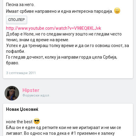
Песна за него.
Имаат србиве направено и една интересна пародија.
СПОЈЛЕР
http://www.youtube.com/watch?v=V98EQ8XLJvk
Добар е Ноле, не го следам многу зошто не гледам често
тенис, знам од време на време.
Успех е да тренираш толку време и да си го освоиш сонот, за
пофалби.
Го гледав дочекот, колку ја направи горда цела Србија,
браво.
3 септември 2011
Hipster
Форумски идол
Новак Џоковиќ
ноле the best
БАш он е еден од ретките кои не ме иритираат и не ми се
лигават. Во однос на тоа дека е #1 приземен е залеку