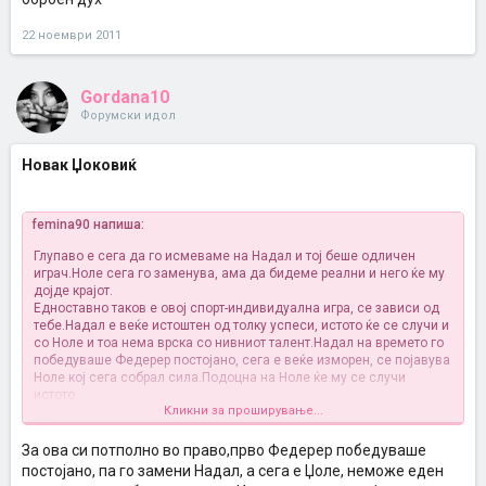
22 ноември 2011
Gordana10
Форумски идол
Новак Џоковиќ
femina90 напиша:
Глупаво е сега да го исмеваме на Надал и тој беше одличен
играч.Ноле сега го заменува, ама да бидеме реални и него ќе му
дојде крајот.
Едноставно таков е овој спорт-индивидуална игра, се зависи од
тебе.Надал е веќе истоштен од толку успеси, истото ќе се случи и
со Ноле и тоа нема врска со нивниот талент.Надал на времето го
победуваше Федерер постојано, сега е веќе изморен, се појавува
Ноле кој сега собрал сила.Подоцна на Ноле ќе му се случи
истото.
Кликни за проширување...
Како и да е, браво за Ноле и да се надеваме ќе го освои и Ролан
Гарос.Сега нека слави и одмара
За ова си потполно во право,прво Федерер победуваше
постојано, па го замени Надал, а сега е Џоле, неможе еден