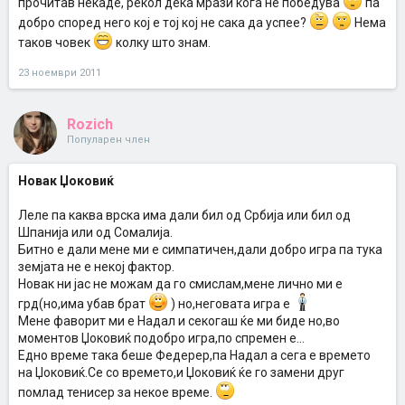
прочитав некаде, рекол дека мрази кога не победува
па
добро според него кој е тој кој не сака да успее?
Нема
таков човек
колку што знам.
23 ноември 2011
Rozich
Популарен член
Новак Џоковиќ
Леле па каква врска има дали бил од Србија или бил од
Шпанија или од Сомалија.
Битно е дали мене ми е симпатичен,дали добро игра па тука
земјата не е некој фактор.
Новак ни јас не можам да го смислам,мене лично ми е
грд(но,има убав брат
) но,неговата игра е
Мене фаворит ми е Надал и секогаш ќе ми биде но,во
моментов Џоковиќ подобро игра,по спремен е...
Едно време така беше Федерер,па Надал а сега е времето
на Џоковиќ.Се со времето,и Џоковиќ ќе го замени друг
помлад тенисер за некое време.