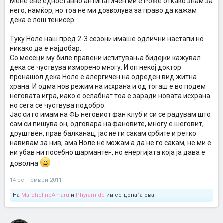
Мене еве едноставно антипатичен ми е Роже откако знам за
него, намќор, но тоа не ми дозволува за право да кажам
дека е лош тенисер.
Туку Ноле наш пред 2-3 сезони имаше одлични настапи но
никако да е најдобар.
Со месеци му биле правени испитувања бидејки кажувал
дека се чуствува изморено многу. И оп некој доктор
пронашол дека Ноле е алергичен на одреден вид житна
храна. И одма нов режим на исхрана и од тогаш е во подем
неговата игра, иако е ослабнат тоа е заради новата исхрана
но сега се чуствува подобро.
Јас си го имам на ФБ неговиот фан клуб и си се радувам што
сам си пишува он, одговара на фановите, многу е шеговит,
друштвен, прав балканац, јас не ги сакам србите и ретко
навивам за нив, ама Ноле не можам а да не го сакам, не ми е
ни убав ни посебно шармантен, но енергијата која ја дава е
доволна
14 септември 2011
На
MarchelineAmaru
и
Phyramide
им се допаѓа ова.