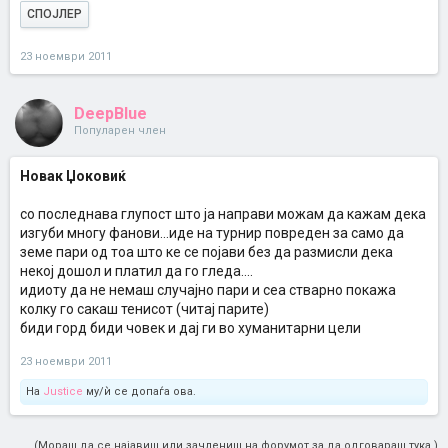
СПОЈЛЕР
23 ноември 2011
DeepBlue
Популарен член
Новак Џоковиќ
со последнава глупост што ја направи можам да кажам дека
изгуби многу фанови...иде на турнир повреден за само да
земе пари од тоа што ке се појави без да размисли дека
некој дошол и платил да го гледа....
идиоту да не немаш случајно пари и сеа стварно покажа
колку го сакаш тенисот (читај парите)
биди горд биди човек и дај ги во хуманитарни цели
23 ноември 2011
На
Justice
му/ѝ се допаѓа ова.
(Мораш да се најавиш или зачлениш на форумот за да одговараш тука.)