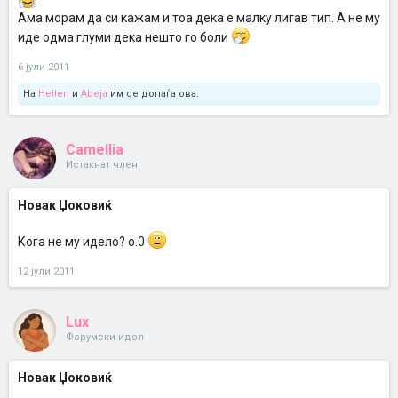
Ама морам да си кажам и тоа дека е малку лигав тип. А не му
иде одма глуми дека нешто го боли
6 јули 2011
На
Hellen
и
Abeja
им се допаѓа ова.
Camellia
Истакнат член
Новак Џоковиќ
Кога не му идело? о.0
12 јули 2011
Lux
Форумски идол
Новак Џоковиќ