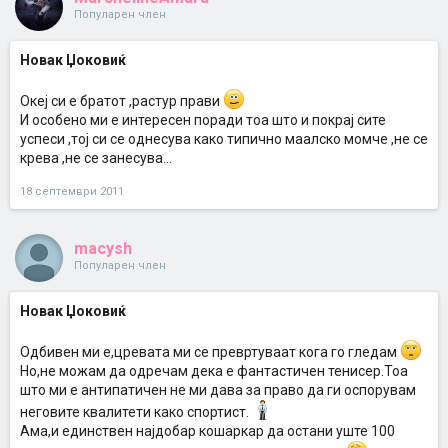
Популарен член
Новак Џоковиќ
Океј си е братот ,растур прави
И особено ми е интересен поради тоа што и покрај сите
успеси ,тој си се однесува како типично маалско момче ,не се
крева ,не се занесува...
18 септември 2011
macysh
Популарен член
Новак Џоковиќ
Одбивен ми е,цревата ми се превртуваат кога го гледам
Но,не можам да одречам дека е фантастичен тенисер.Тоа
што ми е антипатичен не ми дава за право да ги оспорувам
неговите квалитети како спортист.
Ама,и единствен најдобар кошаркар да остани уште 100