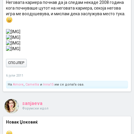
Неговата кариера почнав да ја следам некаде 2008 година
кога почнуваше цутот на неговата кариера, секоја негова
игра ме воодушевува, и мислам дека заслужува место тука.
СПОЈЛЕР
6 јули 2011
На
Amore
,
Camellia
и
Inna15
им се допаѓа ова.
sanjaeva
Форумски идол
Новак Џоковиќ