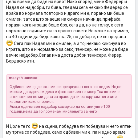
цело време да биде на врвот.Иако според мене Федерер и
Надал се најдобри, ги бива, гледам сега некако Федерер се
враќа во нормала повторно и драго ми е, порано ми беше
омилен, затоа што знаеше на смирен начин да прифаќа
порази, кога играше беше брз, сега да, но не толку, е сега
нормално годините си го прават своето.Не може на пример,
на 40 години да биде како на 25, но добар е, не се предава
Сега пак Надал ми е омилен, а и тој некако кикснува во
играта, што е и нормално за секој тенисер, не може да биде
вечно најдобар.Сепак има доста добри тенисери, Ферер,
Вердаско итн.
macysh напиша:
Одбивен ми е,цревата ми се превртуваат кога го гледам
Но,не
можам да одречам дека е фантастичен тенисер.Тоа што ми е
антипатичен не ми дава за право да ги оспорувам неговите
квалитети како спортист.
Ама,и единствен најдобар кошаркар да остани уште 100
години,нема да го променам мислењето за него
И Џоле те го
на сцена, победува ли победува и него ептен
му тргна со победиве, само одбивен ми е, па и едно време