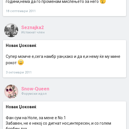
години,нема да го променам мислењето за него
18 септември 2011
Seznajka2
Истакнат член
Новак Џоковиќ
Супер момче е,сега намбр уан,како и да е,и нему ќе му мине
рокот
3 октомври 2011
Snow-Queen
Форумски идол
Новак Џоковиќ
Фан сум на Ноле, за мене е No.1
Забавен, не е некој со дигнат нос,интересен, и со голем
борбен дух