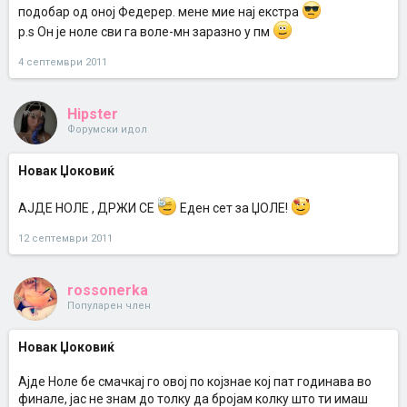
подобар од оној Федерер. мене мие нај екстра
p.s Он је ноле сви га воле-мн заразно у пм
4 септември 2011
Hipster
Форумски идол
Новак Џоковиќ
АЈДЕ НОЛЕ , ДРЖИ СЕ
Еден сет за ЏОЛЕ!
12 септември 2011
rossonerka
Популарен член
Новак Џоковиќ
Ајде Ноле бе смачкај го овој по којзнае кој пат годинава во
финале, јас не знам до толку да бројам колку што ти имаш