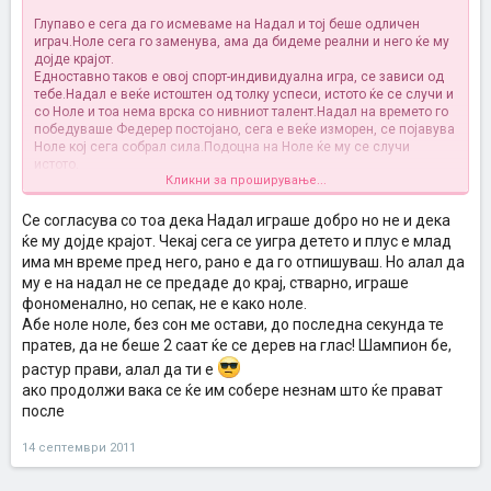
Глупаво е сега да го исмеваме на Надал и тој беше одличен
играч.Ноле сега го заменува, ама да бидеме реални и него ќе му
дојде крајот.
Едноставно таков е овој спорт-индивидуална игра, се зависи од
тебе.Надал е веќе истоштен од толку успеси, истото ќе се случи и
со Ноле и тоа нема врска со нивниот талент.Надал на времето го
победуваше Федерер постојано, сега е веќе изморен, се појавува
Ноле кој сега собрал сила.Подоцна на Ноле ќе му се случи
истото.
Кликни за проширување...
Како и да е, браво за Ноле и да се надеваме ќе го освои и Ролан
Гарос.Сега нека слави и одмара
Се согласува со тоа дека Надал играше добро но не и дека
ќе му дојде крајот. Чекај сега се уигра детето и плус е млад
има мн време пред него, рано е да го отпишуваш. Но алал да
му е на надал не се предаде до крај, стварно, играше
фономенално, но сепак, не е како ноле.
Абе ноле ноле, без сон ме остави, до последна секунда те
пратев, да не беше 2 саат ќе се дерев на глас! Шампион бе,
растур прави, алал да ти е
ако продолжи вака се ќе им собере незнам што ќе прават
после
14 септември 2011