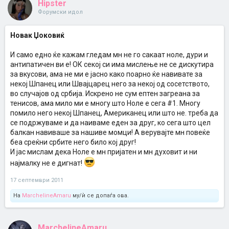
Hipster
Форумски идол
Новак Џоковиќ
И само едно ќе кажам гледам мн не го сакаат ноле, дури и
антипатичен ви е! ОК секој си има мислење не се дискутира
за вкусови, ама не ми е јасно како поарно ќе навивате за
некој Шпанец или Швајцарец него за некој од сосетството,
во случајов од србија. Искрено не сум ептен загреана за
тенисов, ама мило ми е многу што Ноле е сега #1. Многу
помило него некој Шпанец, Американец или што не. треба да
се подржуваме и да наиваме еден за друг, ко сега што цел
балкан навиваше за нашиве момци! А верувајте мн повеќе
беа среќни србите него било кој друг!
И јас мислам дека Ноле е мн пријатен и мн духовит и ни
најмалку не е дигнат!
17 септември 2011
На
MarchelineAmaru
му/ѝ се допаѓа ова.
MarchelineAmaru