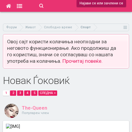
Најави се или зачлени се
Форум
Живот
Слободно време
Спорт
Овој сајт користи колачиња неопходни за
неговото функционирање. Ако продолжиш да
го користиш, значи се согласуваш со нашата
употреба на колачиња.
Прочитај повеќе.
Новак Ѓоковиќ
1
2
3
4
5
СЛЕДНА >
The-Queen
Популарен член