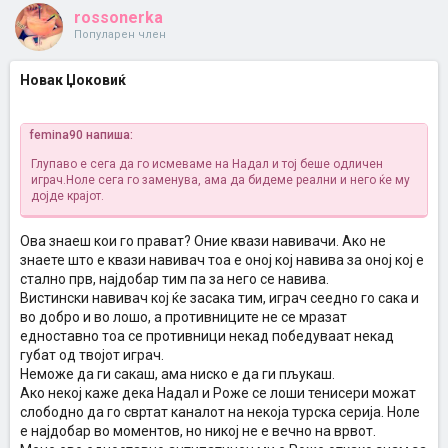
rossonerka
Популарен член
Новак Џоковиќ
femina90 напиша:
Глупаво е сега да го исмеваме на Надал и тој беше одличен
играч.Ноле сега го заменува, ама да бидеме реални и него ќе му
дојде крајот.
Ова знаеш кои го прават? Оние квази навивачи. Ако не
знаете што е квази навивач тоа е оној кој навива за оној кој е
стално прв, најдобар тим па за него се навива.
Вистински навивач кој ќе засака тим, играч сеедно го сака и
во добро и во лошо, а противниците не се мразат
едноставно тоа се противници некад победуваат некад
губат од твојот играч.
Неможе да ги сакаш, ама ниско е да ги пљукаш.
Ако некој каже дека Надал и Роже се лоши тенисери можат
слободно да го свртат каналот на некоја турска серија. Ноле
е најдобар во моментов, но никој не е вечно на врвот.