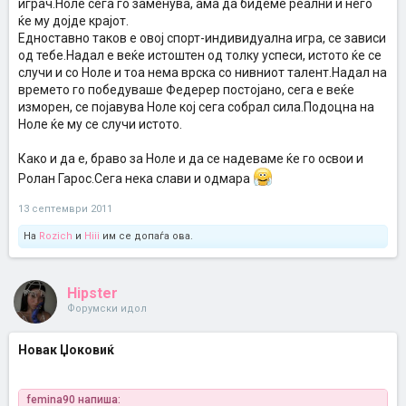
играч.Ноле сега го заменува, ама да бидеме реални и него
ќе му дојде крајот.
Едноставно таков е овој спорт-индивидуална игра, се зависи
од тебе.Надал е веќе истоштен од толку успеси, истото ќе се
случи и со Ноле и тоа нема врска со нивниот талент.Надал на
времето го победуваше Федерер постојано, сега е веќе
изморен, се појавува Ноле кој сега собрал сила.Подоцна на
Ноле ќе му се случи истото.
Како и да е, браво за Ноле и да се надеваме ќе го освои и
Ролан Гарос.Сега нека слави и одмара
13 септември 2011
На
Rozich
и
Hiii
им се допаѓа ова.
Hipster
Форумски идол
Новак Џоковиќ
femina90 напиша: