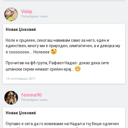
Viiiiip
Популарен член
Новак Џоковиќ
Ноле е срцееее, секогаш навивам само за него, еден и
единствен, многу ми е природен, симпатичен, а и девојка му
е сооооооон.... Нолееее
Прочитав на фб група, Рафаел Надал- доказ дека сите
шпански серии немаат среќен крај...
13 септември 2011
femina90
Популарен член
Новак Џоковиќ
Глупаво е сега да го исмеваме на Надал и тој беше одличен