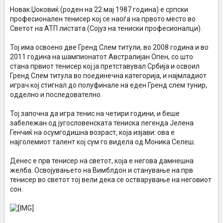
Новак Џоковиќ (роден на 22 мај 1987 година) е српски
професионален тенисер кој се наоѓа на првото место во
Светот на АТП листата (Сојуз на тениски професионалци).
Тој има освоено две Гренд Слем титули, во 2008 година и во
2011 година на шампионатот Австралијан Опен, со што
стана првиот тенисер кој ја претставувал Србија и освоил
Гренд Слем титула во поединечна категорија, и најмладиот
играч кој стигнал до полуфинале на еден Гренд слем тунир,
одделно и последователно.
Тој започна да игра тенис на четири години, и беше
забележан од југословенската тениска легенда Јелена
Генчиќ на осумгодишна возраст, која изјави: ова е
најголемиот талент кој сум го видела од Моника Селеш.
Денес е прв тенисер на светот, која е негова дамнешна
желба. Освојувањето на Вимблдон и станување на прв
тенисер во светот тој вели дека се остварување на неговиот
сон.