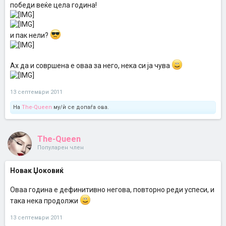
победи веќе цела година!
и пак нели?
Ах да и совршена е оваа за него, нека си ја чува
13 септември 2011
На
The-Queen
му/ѝ се допаѓа ова.
The-Queen
Популарен член
Новак Џоковиќ
Оваа година е дефинитивно негова, повторно реди успеси, и
така нека продолжи
13 септември 2011