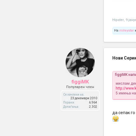
Hipster
,
9 јану
На
mileystar
м
Нови Серии
figgiMK нап
figgiMK
мислам дек
Популарен член
http://www.k
5 имиња на 
Се зачлени на:
23 декември 2010
Пораки:
6.964
Допаѓања:
2.302
да сепак го