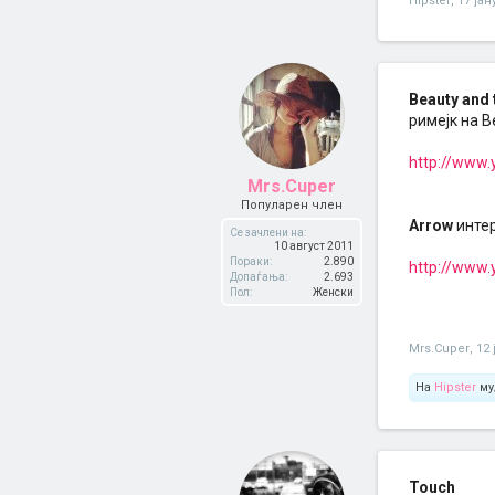
Hipster
,
17 јан
Beauty and 
римејк на B
http://www.
Mrs.Cuper
Популарен член
Arrow
интер
Се зачлени на:
10 август 2011
Пораки:
2.890
http://www
Допаѓања:
2.693
Пол:
Женски
Mrs.Cuper
,
12 
На
Hipster
му
Touch