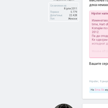
Мислењето ќ
дека немаа
Се зачлени на:
8 јули 2011
Пораки:
5.779
Hipster нап
Допаѓања:
22.428
Пол:
Женски
Изминатава 
time, Hart 
Копајќи по
2012.
Па да спод
Ќе одвојам 
испаднат д
House of L
СПОЈЛЕР
Вашите сер
Од прв погл
Вака би ре
Прмиера на
Hipster
,
9 јану
The Firm
На
Ema.Sk
му