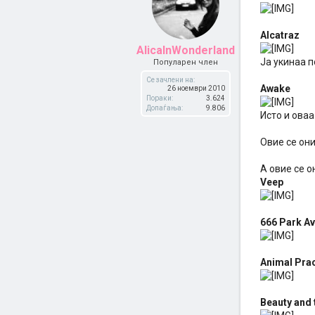
Alcatraz
AlicaInWonderland
Ја укинаа 
Популарен член
Се зачлени на:
Awake
26 ноември 2010
Пораки:
3.624
Допаѓања:
9.806
Исто и оваа
Овие се они
А овие се 
Veep
666 Park A
Animal Prac
Beauty and 