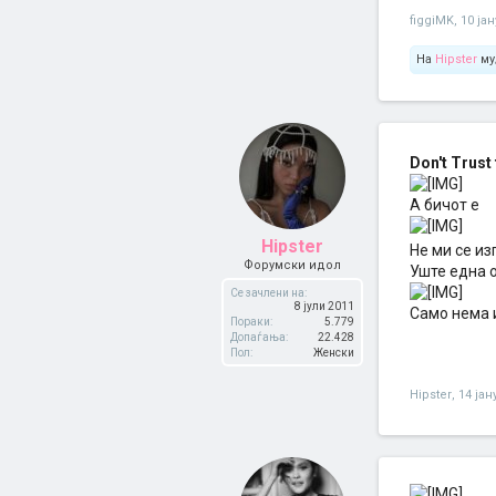
figgiMK
,
10 ја
На
Hipster
му
Don't Trust
А бичот е
Hipster
Не ми се из
Форумски идол
Уште една о
Се зачлени на:
8 јули 2011
Само нема и
Пораки:
5.779
Допаѓања:
22.428
Пол:
Женски
Hipster
,
14 јан