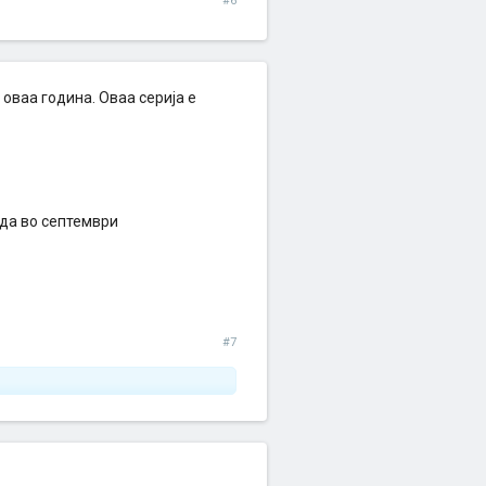
#6
 оваа година. Оваа серија е
еда во септември
#7