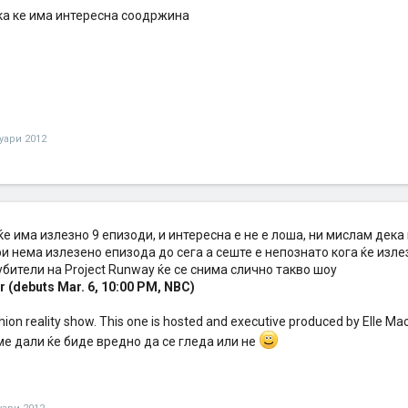
ка ке има интересна соодржина
нуари 2012
ќе има излезно 9 епизоди, и интересна е не е лоша, ни мислам дека
 нема излезено епизода до сега а сеште е непознато кога ќе изле
убители на Project Runway ќе се снима слично такво шоу
r (debuts Mar. 6, 10:00 PM, NBC)
ion reality show. This one is hosted and executive produced by Elle Ma
ме дали ќе биде вредно да се гледа или не