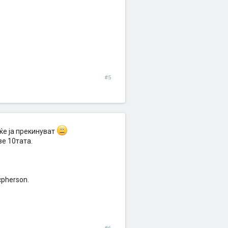
#5
 ќе ја прекинуват
зе 10тата.
cpherson.