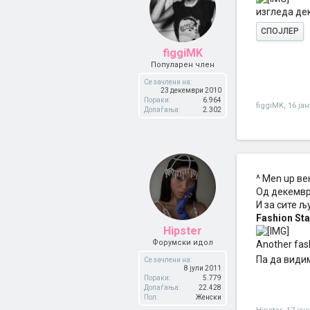
изгледа де
СПОЈЛЕР
figgiMK
Популарен член
Се зачлени на:
23 декември 2010
Пораки:
6.964
figgiMK
,
16 ја
Допаѓања:
2.302
^ Мen up ве
Од декември
И за сите љ
Fashion Sta
Hipster
Форумски идол
Another fash
Па да види
Се зачлени на:
8 јули 2011
Пораки:
5.779
Допаѓања:
22.428
Пол:
Женски