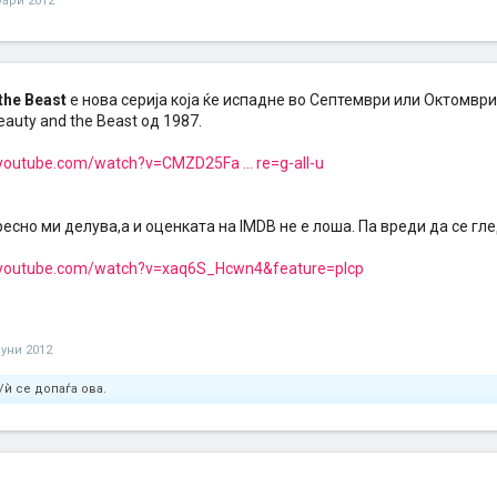
уари 2012
the Beast
е нова серија која ќе испадне во Септември или Октомври
eauty and the Beast од 1987.
youtube.com/watch?v=CMZD25Fa ... re=g-all-u
есно ми делува,а и оценката на IMDB не е лоша. Па вреди да се гл
.youtube.com/watch?v=xaq6S_Hcwn4&feature=plcp
јуни 2012
/ѝ се допаѓа ова.