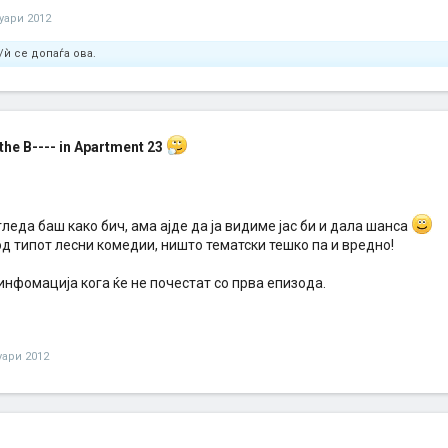
нуари 2012
/ѝ се допаѓа ова.
 the B---- in Apartment 23
гледа баш како бич, ама ајде да ја видиме јас би и дала шанса
д типот лесни комедии, ништо тематски тешко па и вредно!
нфомација кога ќе не почестат со прва епизода.
уари 2012