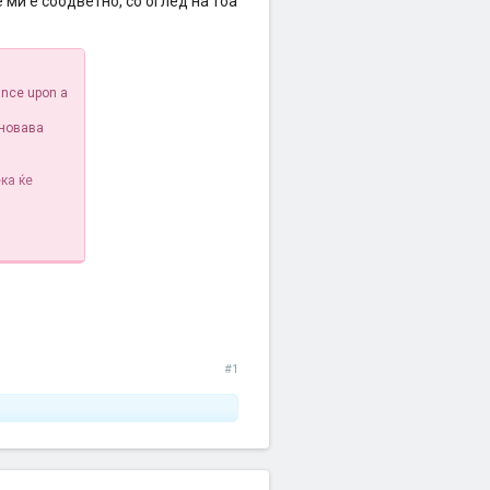
ми е соодветно, со оглед на тоа
Once upon a
 новава
ка ќе
#1