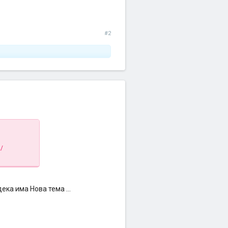
#2
2/
ка има Нова тема ...