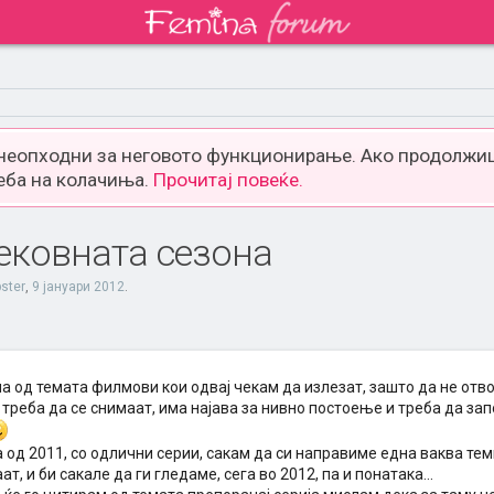
 неопходни за неговото функционирање. Ако продолжиш
еба на колачиња.
Прочитај повеќе.
тековната сезона
pster
,
9 јануари 2012
.
 од темата филмови кои одвај чекам да излезат, зашто да не отвo
 треба да се снимаат, има најава за нивно постоење и треба да з
 од 2011, со одлични серии, сакам да си направиме една ваква тем
ат, и би сакале да ги гледаме, сега во 2012, па и понатака...