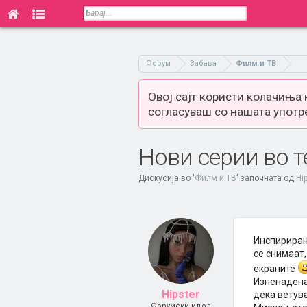
Форум
Забава
Филм и ТВ
Овој сајт користи колачиња
согласуваш со нашата употр
Нови серии во 
Дискусија во '
Филм и ТВ
' започната од
Hi
Инспирирана
се снимаат,
екраните
Изненадена
Hipster
дека ветува
Форумски идол