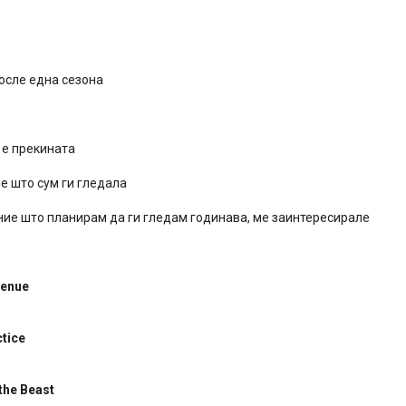
после една сезона
 е прекината
е што сум ги гледала
оние што планирам да ги гледам годинава, ме заинтересирале
venue
tice
the Beast