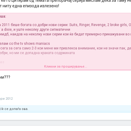
е го цитирам од темата препорачај серија мислам дека за таму не 
т ниту една епизода излезено!
иша:
2011 беше богата со добри нови серии: Suits, Ringer, Revenge, 2 broke girls, 
of a dixie, и уште неколку други сипматични
 имдб, наидов на неколку нови серии кои ќе бидат премерно прикажувани во
елам со the tv shows maniacs
сега за сега само 2-3 кои мене ми привлeкоа внимание, кои не значи пак, де
обри, но ми се допадна краката содржината
ies
Кликни за проширување...
ии???
ед ми се допаѓа актерската екипа: (Don Cheadle, Kristen Bell)
кла различна од сериите во 2011.
 прва епизода 8.01.2012
ари 2012
/ѝ се допаѓа ова.