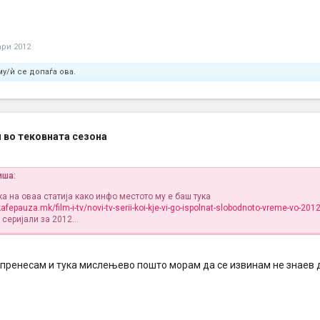
ари 2012
у/ѝ се допаѓа ова.
 во тековната сезона
иша:
а на оваа статија како инфо местото му е баш тука
afepauza.mk/film-i-tv/novi-tv-serii-koi-kje-vi-go-ispolnat-slobodnoto-vreme-vo-201
серијали за 2012...
 пренесам и тука мислењево пошто морам да се извинам не знаев де