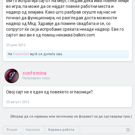
Ми го испратија сајтот на мејл, гледам дека има повеќе земји
во игра, па може да се најдат повеќе работни места и
надвор од земјава. Како што разбрав сеуште кај нас не
почнал да функционира, но разгледав доста можности
надвор од Мкд. Здравје да помине свадбата и се, со
сопругот ќе си ја испробаме среќата некаде надвор. Еве го
сајтот ако ви е од помош некаква balkini.com
25 јуни 2012
На
PeachGirl
му/ѝ се допаѓа ова.
sunfemina
Популарен член
Овој сајт не е еден од повеќето огласници?
25 август 2012
(Мораш да се најавиш или зачлениш на форумот за да одговараш тука.)
Форум
Кариера
Барање работа