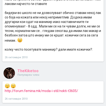
лакови најчесто ги ставате
бидејки во школо не ни дозволуваат обично ставам некој лак
со боја на кожата или некој неприметлив. Додека имам
другарки кои одат на маникир иако наставничките ги
опоменуваат - 8 одд.. Мали ми се на ги чувам долги, не ми се
тесни, нормални ми се... гледам секогаш да имам лак макар и
безбоен затоа што инаку ми се кршат. кожички сега за сега
немам..
колку често посетувате маникир? дали имате кожички?:
26 октомври 2010
TheKiketoo
Популарен член
http://forum.femina.mk/moda-i-stil/nokti-t3605/
26 октомври 2010