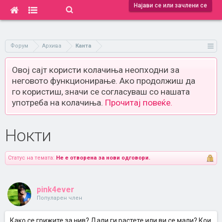
Најави се или зачлени се
Форум
Архива
Канта
Овој сајт користи колачиња неопходни за
неговото функционирање. Ако продолжиш да
го користиш, значи се согласуваш со нашата
употреба на колачиња.
Прочитај повеќе.
Нокти
Статус на темата:
Не е отворена за нови одговори.
pink4ever
Популарен член
Како се грижите за нив? Дали ги растете или ви се мали? Кои