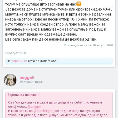
толку ме опушташе што заспивав на час
Јас вежбав дома на статичен точак или орбитрек едно 40-45
минути, ќе си пуштев музика на тв. и врти и врти на различни
нивоа на отпор. Прво на лесен отпор 10-15 мин. па потежок
исто толку и на крај среден отпор. А прво малку вежби за
загревење и на крај малку вежби за опуштање, под туш и
вкупно саат време ми одземаше дневно.
Еве сега сакам пак да се наканам да вежбам од 1ви.
Последна измена:
28 август 2020
28 август 2020
На
Вереничка
му/ѝ се допаѓа ова.
anggell
Форумски идол
Вереничка напиша:
↑
Ова "со денови не можам да си дојдам на себе" .. го живеам
секој месец
@anggell
И како што кажа
@BlackNight
две недели пред циклус, една
тековна и уште една пост циклус. Во месецот одвај една недела