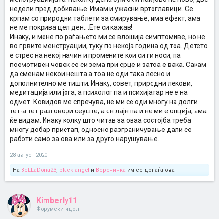
недели пред добивање. Имам и ужасни вртоглавици. Се
крпам со природни таблети за смирување, има ефект, ама
не ме покрива цел ден.. .Ете си кажав!
Инаку, и мене по раѓањето ми се влошија симптомиве, но не
во првите менструации, туку по некоја година од тоа. Детето
е стрес на некој начин и промените кои си ги носи, па
поемотивен човек се си зема при срце и затоа е вака. Сакам
да сменам некои нешта а тоа не оди така лесно и
дополнително ме тишти. Инаку, совет, природни лекови,
медитација или јога, а психолог па и психијатар не е на
одмет. Ковидов ме спречува, не ми се оди многу на долги
тет-а тет разговори сеуште, а он лајн па и не ми е опција, ама
ќе видам. Инаку колку што читав за оваа состојба треба
многу добар пристап, односно разграничување дали се
работи само за ова или за друго нарушување.
28 август 2020
На
BeLLaDona23
,
black-angel
и
Вереничка
им се допаѓа ова.
Kimberly11
Форумски идол