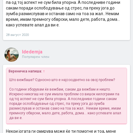
па од тој аспект не сум била упорна. А последниве години
сакам поради ослободување од стрес, па преку јога до
зумба размислував и останав само на тоа за жал.. Немам
време, имам премногу обврски, мало дете, работа, дома...
како успевате алал да ви е.
28 август 2020
Idedemja
Популарен член
Вереничка напиша:
↑
Што вежбаше? Односно што е најсоодветно за овој проблем?
Со години зборувам ќе вежбам, сакам да вежбам и ништо.
Искрено никогаш не сум имала проблем со вишок килограми па
од тој аспект не сум била упорна. А последниве години сакам
поради ослободување од стрес, па преку јога до зумба
размислував и останав само на тоа за жал.. Немам време, имам
премногу обврски, мало дете, работа, дома... како успевате алал
да ви е.
Некои јогата ги смирува може ќе ти помогне и тоа, мене