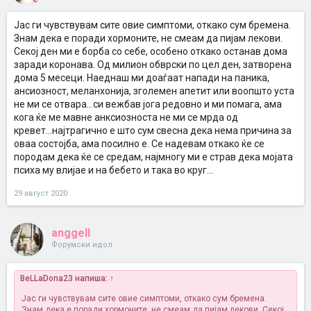
Јас ги чувствувам сите овие симптоми, откако сум бремена.
Знам дека е поради хормоните, не смеам да пијам лекови.
Секој ден ми е борба со себе, особено откако останав дома
заради коронава. Од милион обврски по цел ден, затворена
дома 5 месеци. Наеднаш ми доаѓаат напади на паника,
ансиозност, меланхонија, зголемен апетит или воопшто уста
не ми се отвара...си вежбав јога редовно и ми помага, ама
кога ќе ме мавне анксиозноста не ми се мрда од
кревет...најтрагично е што сум свесна дека нема причина за
оваа состојба, ама посилно е. Се надевам откако ќе се
породам дека ќе се средам, најмногу ми е страв дека мојата
психа му влијае и на бебето и така во круг...
29 август 2020
anggell
Форумски идол
BeLLaDona23 напиша:
↑
Јас ги чувствувам сите овие симптоми, откако сум бремена.
Знам дека е поради хормоните, не смеам да пијам лекови. Секој