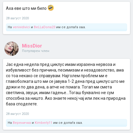
Аха еве што ми било
28 август 2020
На
venividivici
и
BeLLaDona23
им се допаѓа ова.
MissDior
Популарен член
Јас една недела пред циклус имам изразена нервоза и
избувливост без причина, песимизам и незадоволство, ама
со тоа некако се справувам. Најголем проблем ми е
главоболката што ми се јавува 1-2 дена пред циклус што ме
држи и по два дена, а апче не помага. Тогап ми смета
светлина, звуци, имам гадење...Тогаш буквално не сум
способна за ништо. Ако знаете некој чај или лек на природна
база споделете.
28 август 2020
На
Вереничка
и
Kimberly11
им се допаѓа ова.