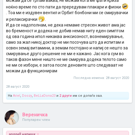
можам да се трпам ваква, не можам кога ме фати криза
ноќно време по сто пати да прередувам плакари и фиоки
. Тоа ми е издувен вентил и Орбит бонбони ми се смирувачки
и релаксирачки
.
И да се надополнам, не дека немаме стресен живот ама јас
во бременост и додека не добив немав ниту еден симптом
од ова година ипол никаква анксиозност, вознемирување,
само за жал никој доктор не ми посочува што да испитам и
освен земај витамини, а земам постојано и напиј се нешто за
смирување друго решение не ми е кажано. Јас кога сум во
таков фазон мене ништо не ме смирува додека телото само
не ми се избори, е затоа после деновите што следуваат не
можам да функционирам
Последна измена:
28 август 2020
28 август 2020
На
Ariel
,
Doozy
,
BeLLaDona23
и
2 други
им се допаѓа ова.
Вереничка
Популарен член
anggell напиша:
↑