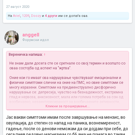
27 август 2020
На
Ariel
,
1209
,
Doozy
и
4 други
им се допаѓа ова.
anggell
Форумски идол
Вереничка напиша:
↑
Не знам дали досега сте се сретнале со овој термин и воопшто со
оваа состојба од аспект на "жртва".
Оние кои го имаат ова нарушување чувствуваат емоционални и
физички симптоми слични на оние на ПМС, но овие симптоми се
многу изразени. Симптоми на предменструално дисфорично
нарушување се: депресија, чувство на безнадежност, екстремна
глад и нервоза, анксиозност, мала или голема потреба за сон од
вообичаено, незаинтересираност за вообичаените активности,
Кликни за проширување...
недостиг на самодоверба, потешкотии во концентрацијата и
силни мигренозни главоболки.
Јас вакви симптоми имам после завршување на мензис, во
Најчесто како терапија на жените кои страдаат од ПМДД им се
овулација, до степен со напад на паника, вознемиреност,
препишуваат антидепресиви, хормонска терапија, витамински
гадење, после со денови неможам да си дојдам при себе, до
суплементи, вежбање и одредена исхрана, а се во зависност од
сега пиев редовно магнезиум со б6 ама не помага во такви