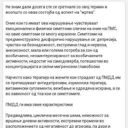
Не знам дали досега сте се сретнале со овој термин и
воопшто со оваа состојба од аспект на "жртва".
Оние кои го имаат ова нарушување чувствуваат
емоционални и физички симптоми слични на оние на ПМС,
но овие симптоми се многу изразени. Симптоми на
предменструално дисфорично нарушување се: депресија,
чувство на безнадежност, екстремна глад и нервоза,
анксиозност, мала или голема потреба за сон од
вообичаено, незаинтересираност за вообичаените
активности, недостиг на самодоверба, потешкотии во
концентрацијата и силни мигренозни главоболки.
Најчесто како терапија на жените кои страдаат од ПМДД им
се препишуваат антидепресиви, хормонска терапија,
витамински суплементи, вежбање и одредена исхрана, а се
во зависност од тоа кои се симптомите.
ПМДД ги има овие карактеристики:
Предвидлива, циклична месечна шема, неможност за
вршење дневни активности, екстремни промени во
расположението од негативност до агресија, па дури и