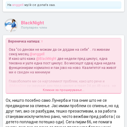
На
anggell
му/ѝ се допаѓа ова.
BlackNight
Популарен член
Вереничка напиша:
↑
Ова "со денови не можам да си дојдам на себе" .. го живеам
секој месец
@anggell
И како што кажа
@BlackNight
две недели пред циклус, една
тековна и уште една пост циклус. Во месецот одвај една недела
функционирам нормално и пак јово на ново. Квалитетот на живот
ми е сведен на минимум
Главоболките ми се најголемиот проблем, како што рече и
@MissDior
се јавуваат ден пред циклус и траат 24 до 48 часа.. не
Кликни за проширување...
можам од кревет да станам, од слаба(ако сум пиела таблета) до
исклучително интензивна мигренозна болка која буквално ме
треска од земја. А да е само главоболката... анксиозност, страв,
Ох, ништо посебно само Лунерба и тоа оние што не се
немир, плачливост, гадење, лоши мисли, нервоза, вознемиреност
предвидени за спиење. Јас имам проблем со спиење, но од
итн итн..
друг тип, ако се разбудам, тешко презаспивам, а за работа
Некој месец е помалку изразено, но најчесто е како овој, тотално
станувам исклучително рано, често вежбам пред работа ( со
блокирање, неспособност за секојдневни обврски, не можам да
детето попладне потешко оди). Сега пијам б6, не помага
си го гледам детето
Какви природни таблети користиш
@BlackNight
?