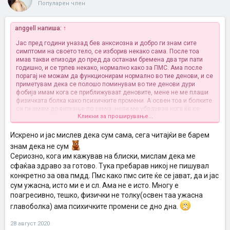
Популарен член
anggell напиша:
↑
Јас пред години уназад бев анксиозна и добро ги знам сите
симптоми на своето тело, се изборив некако сама. После тоа
имав такви епизоди до пред да останам бремена два три пати
годишно, и се трпев некако, нормално како за ПМС. Ама после
порагај не можам да функционирам нормално во тие денови, и се
приметувам дека се полошо поминувам во тие денови дури
фобија имам кога се приближуваат деновите, мене не ме плаши
физичката болка како психичките промени. А освен тоа и болките
си ги имам до виткање по земја, нели ме убедуваа кога ќе се
Кликни за проширување...
породам нема да имам болки, може се мислеле на после петиот
порагај
.
Искрено мислев дека само јас имам вакви симптоми, повеќето
Искрено и јас мислев дека сум сама, сега читајќи ве барем
мислев дека имаат по ден два некои поблаги симптоми
, затоа
знам дека не сум
ми беше и чудно.
Сериозно, кога им кажував на блиски, мислам дека ме
сфаќаа здраво за готово. Тука пребарав никој не пишувал
конкретно за ова пмдд. Пмс како пмс сите ќе се јават, да и јас
сум ужасна, исто ми е и сл. Ама не е исто. Многу е
поагресивно, тешко, физички не толку(освен таа ужасна
главоболка) ама психичките промени се дно дна.
28 август 2020