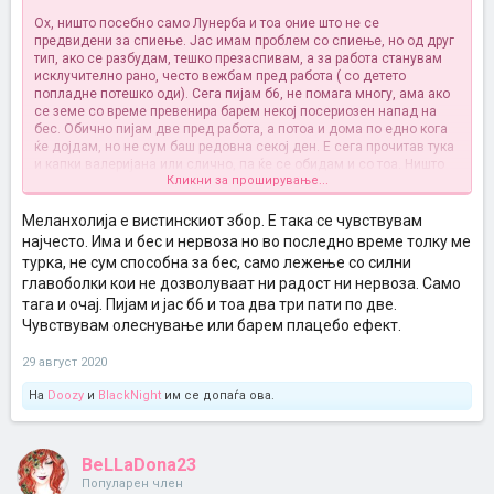
Ох, ништо посебно само Лунерба и тоа оние што не се
предвидени за спиење. Јас имам проблем со спиење, но од друг
тип, ако се разбудам, тешко презаспивам, а за работа станувам
исклучително рано, често вежбам пред работа ( со детето
попладне потешко оди). Сега пијам б6, не помага многу, ама ако
се земе со време превенира барем некој посериозен напад на
бес. Обично пијам две пред работа, а потоа и дома по едно кога
ќе дојдам, но не сум баш редовна секој ден. Е сега прочитав тука
и капки валеријана или слично, па ќе се обидам и со тоа. Ништо
Кликни за проширување...
од наведениве не прави чуда, ама не се ни безполезни. Инаку јх
одамна многу намалено внесувам , додаден шеќер со години
воопшто, со мннноогу ретки исклучоци, еднаш во годината, ни
Меланхолија е вистинскиот збор. Е така се чувствувам
толку, читам буквално декларации и се останато. Што знам,
најчесто. Има и бес и нервоза но во последно време толку ме
можеби е наталожена и некаква фрустрација (ретко кој нема) кој
турка, не сум способна за бес, само лежење со силни
во комбинација со хормони ми прави вистински пекол. И да, кај
главоболки кои не дозволуваат ни радост ни нервоза. Само
мене најголем проблем е преизразената нервоза, параноја,
тага и очај. Пијам и јас б6 и тоа два три пати по две.
опсесивното средување, бес, но и меланхонија.
Чувствувам олеснување или барем плацебо ефект.
29 август 2020
На
Doozy
и
BlackNight
им се допаѓа ова.
BeLLaDona23
Популарен член