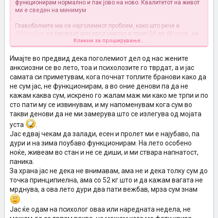
функционирам нормално и пак јово на ново. Квалитетот на живот
ми е сведен на минимум
Главоболките ми се најголемиот проблем, како што рече и
@MissDior
се јавуваат ден пред циклус и траат 24 до 48 часа.. не
Кликни за проширување...
можам од кревет да станам, од слаба(ако сум пиела таблета) до
исклучително интензивна мигренозна болка која буквално ме
треска од земја. А да е само главоболката... анксиозност, страв,
Имајте во предвид дека поголемиот дел од нас жените
немир, плачливост, гадење, лоши мисли, нервоза, вознемиреност
анксиозни се во лето, тоа и психолозите го тврдат, а и јас
итн итн..
самата си приметувам, кога почнат топлите бранови како да
Некој месец е помалку изразено, но најчесто е како овој, тотално
не сум јас, не функционирам, а во оние денови па да не
блокирање, неспособност за секојдневни обврски, не можам да
кажам каква сум, искрено го жалам маж ми како ме трпи и по
си го гледам детето
Какви природни таблети користиш
@BlackNight
?
сто пати му се извинувам, и му напоменувам кога сум во
такви денови да не ми замерува што се излегува од мојата
@Doozy
Помагај те молам!
уста
.
Во принцип се трудам да се хранам здраво во пакет со малата. Не
Јас едвај чекам да залади, есен и пролет ми е најубаво, па
вежбам...
Витамини и суплементи ако се сетам.. време обврски,
дури и на зима поубаво функционирам. На лето особено
дете, стрес, работа...
ноќе, живеам во стан и не се диши, и ми ствара напнатост,
паника.
За храна јас не дека не внимавам, ама не и дека толку сум до
точка принципиелна, ама со 52 кг што и да кажам вагата не
мрднува, а ова лето дури два пати вежбав, мрза сум знам
.
Јас ќе одам на психолог оваа или наредната недела, не