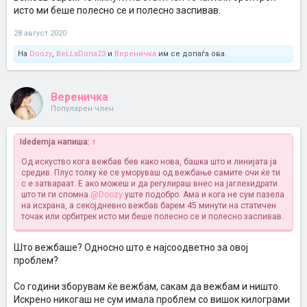
исто ми беше полесно се и полесно заспивав.
@Doozy
Помагај те молам!
Во принцип се трудам да се хранам здраво во пакет со малата. Не
28 август 2020
вежбам...
Витамини и суплементи ако се сетам.. време обврски,
дете, стрес, работа...
На
Doozy
,
BeLLaDona23
и
Вереничка
им се допаѓа ова.
Вереничка
Популарен член
Idedemja напиша:
↑
Од искуство кога вежбав бев како нова, башка што и линијата ја
средив. Плус толку ќе се уморуваш од вежбање самите очи ќе ти
с е затвараат. Е ако можеш и да регулираш внес на јаглехидрати
што ти ги спомна
@Doozy
уште подобро. Ама и кога не сум пазела
на исхрана, а секојдневно вежбав барем 45 минути на статичен
точак или орбитрек исто ми беше полесно се и полесно заспивав.
Што вежбаше? Односно што е најсоодветно за овој
проблем?
Со години зборувам ќе вежбам, сакам да вежбам и ништо.
Искрено никогаш не сум имала проблем со вишок килограми