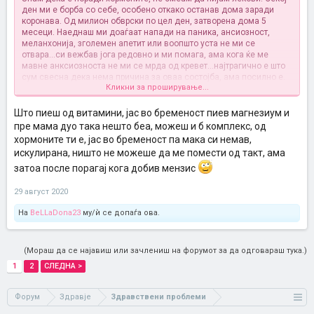
ден ми е борба со себе, особено откако останав дома заради
коронава. Од милион обврски по цел ден, затворена дома 5
месеци. Наеднаш ми доаѓаат напади на паника, ансиозност,
меланхонија, зголемен апетит или воопшто уста не ми се
отвара...си вежбав јога редовно и ми помага, ама кога ќе ме
мавне анксиозноста не ми се мрда од кревет...најтрагично е што
сум свесна дека нема причина за оваа состојба, ама посилно е.
Кликни за проширување...
Се надевам откако ќе се породам дека ќе се средам, најмногу ми
е страв дека мојата психа му влијае и на бебето и така во круг...
Што пиеш од витамини, јас во бременост пиев магнезиум и
пре мама дуо така нешто беа, можеш и б комплекс, од
хормоните ти е, јас во бременост па мака си немав,
искулирана, ништо не можеше да ме помести од такт, ама
затоа после порагај кога добив мензис
29 август 2020
На
BeLLaDona23
му/ѝ се допаѓа ова.
(Мораш да се најавиш или зачлениш на форумот за да одговараш тука.)
1
2
СЛЕДНА >
Форум
Здравје
Здравствени проблеми