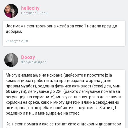
hellocity
Популарен член
Јас имам неконтролирана желба за секс 1 недела пред да
добијам,
28 август 2020
Doozy
Форумски идол
Многу внимавање на исхрана (шеќерите и простите јх ја
комплицираат работата, за процесираната храна да не
правам муабет), редовна физичка активност (секој ден, мин
60 минути), легнување до 22ч (раното легнување помага за
регулација на хормоните), многу сонце наутро за да се лачат
хормони на среќа, како и многу диетски влакна секојдневно
во исхрана, по потреба и пробиотик.... плус омега 3 и вит Д
редовно и и и... и менаџирање на стрес.
Кај некои помага и ако се тргнат сите ендокрини дисраптори