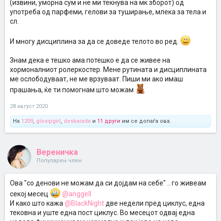
(извини, уморна сум и не ми текнува на мк зборот) од
употреба од парфеми, гелови за туширање, млека за тела и
сл.
И многу дисциплина за да се доведе телото во ред.
Знам дека е тешко ама потешко е да се живее на
хормоналниот ролеркостер. Мене рутината и дисциплината
ме ослободуваат, не ме врзуваат. Пиши ми ако имаш
прашања, ќе ти помогнам што можам
28 август 2020
На
1209
,
glosipgirl
,
deskarada
и
11 други
им се допаѓа ова.
Вереничка
Популарен член
Ова "со денови не можам да си дојдам на себе" .. го живеам
секој месец
@anggell
И како што кажа
@BlackNight
две недели пред циклус, една
тековна и уште една пост циклус. Во месецот одвај една