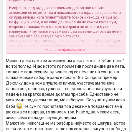
Имајте во предвид дека поголемиот дел од нас жените
анксиозни се во лето, тоа и психолозите го тврдат, а и јас самата
си приметувам, кога почнат топлите бранови како да не сум јас,
не функционирам, а во оние денови па да не кажам каква сум,
искрено го жалам маж ми како ме трпи и по сто пати му се
извинувам, и му напоменувам кога сум во такви денови да не ми
замерува што се излегува од мојата уста
.
Јас едвај чекам да залади, есен и пролет ми е најубаво, па дури
и на зима поубаво функционирам. На лето особено ноќе, живеам
Кликни за проширување...
во стан и не се диши, и ми ствара напнатост, паника.
За храна јас не дека не внимавам, ама не и дека толку сум до
точка принципиелна, ама со 52 кг што и да кажам вагата не
Мислев дека само си замислувам дека летото е "убиствено"
мрднува, а ова лето дури два пати вежбав, мрза сум знам
.
во тој поглед. И јас истото го приметив последниве две лета,
Јас ќе одам на психолог оваа или наредната недела, не можам
топло не поднесувам, од човек кој се печеше на сонце, на
да се трпам ваква, не можам кога ме фати криза ноќно време по
плажа можам сабајле рано и после 18ч. Со прост пример.
сто пати да прередувам плакари и фиоки
. Тоа ми е издувен
Доколку дома нема пуштено клима, чувствувам паника,
вентил и Орбит бонбони ми се смирувачки и релаксирачки
.
напнатост, нервоза, гушење... со едноставно вклучување и
ладење за кратко време доаѓам при себе. Едноставно не
можам да поднесам топло, ме соборува. Се чувствувам како
баба
Не сум го прочитала тоа дека има поврзаност ама
јас сама си поврзав, го живеам тоа. И јас одвај чекам есен,
зима, само на ладно функционирам.
Мажот ми, некогаш не ме разбира, најчесто се шегува, ах тоа
не си ти тоа е твојот пмс.. леле пак се караш сигурно треба да