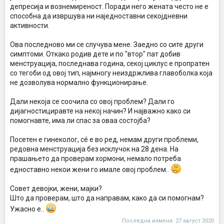
депресија и вознемиреност. Поради него жената често не е
способна да извршува ни наједноставни секојдневни
активности.
Ова последново ми се случува мене. Заедно со сите други
симптоми. Откако родив дете и по "втор" пат добив
менструација, последнава година, секој циклус е пропратен
со тегоби од овој тип, најмногу неиздржлива главоболка која
не дозволува нормално функционирање.
Дали некоја се соочила со овој проблем? Дали го
дијагностициравте на некој начин? И најважно како си
помогнавте, има ли спас за оваа состојба?
Посетен е гинеколог, сé е во ред, немам други проблеми,
редовна менструација без исклучок на 28 дена. На
прашањето да проверам хормони, немало потреба
едноставно некои жени го имале овој проблем..
Совет девојки, жени, мајки?
Што да проверам, што да направам, како да си помогнам?
Ужасно е..
Последна измена:
27 август 2020