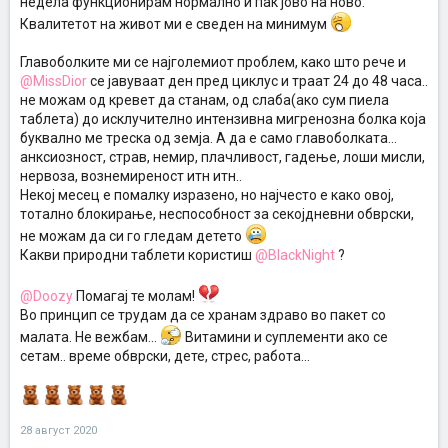
недела функционирам нормално и пак јово на ново.
Квалитетот на живот ми е сведен на минимум
Главоболките ми се најголемиот проблем, како што рече и
@MissDior
се јавуваат ден пред циклус и траат 24 до 48 часа..
не можам од кревет да станам, од слаба(ако сум пиела
таблета) до исклучително интензивна мигренозна болка која
буквално ме треска од земја. А да е само главоболката...
анксиозност, страв, немир, плачливост, гадење, лоши мисли,
нервоза, вознемиреност итн итн..
Некој месец е помалку изразено, но најчесто е како овој,
тотално блокирање, неспособност за секојдневни обврски,
не можам да си го гледам детето
Какви природни таблети користиш
@BlackNight
?
@Doozy
Помагај те молам!
Во принцип се трудам да се хранам здраво во пакет со
малата. Не вежбам...
Витамини и суплементи ако се
сетам.. време обврски, дете, стрес, работа...
28 август 2020