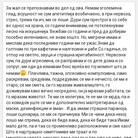
За жал се препознавам во дел од ова. Немам зголемена
глад, всушност не сум апетитлија вообичаено, а при нервоза,
стрес, трема па ич, ми се лоши. Дури сум престрога со себе
во однос на храна, со години внимавам, не потклекнувам
лесно на искушенија. Вежбам со години и пред да добијам
посебно интензивно, не знам зошто. Но, мигрени имам и
мислам дека последниве години ми се ужас.Знам да
голтнам по три кафетини и налгесини и џабе.Со гадење, со
отпор на светло, звуци и страшна иритабилност. Нервозна
сум, па дури агресивна, се расправам и со дете дома и со
сопруг, ми оди да измавам бокс вреќа во тој момент што ја
немам
. Плачлива, тажна, опсесивно-компулсивна, само
раскревам, средувам, подредувам, се ми е нечисто, се ми е
старо, се ми смета, си го мразам живеалиштето, го
доживувам како вечно несредено, си ја мразам работата, си
го мразам животот. Те ми се излегува, те не ми се мрда, па и
со ковидов уште се ми е дополнително малтретирање од
маски, дезинфекции и аман... И да, имам страшна параноја,
лоши сценарија, се ми се причинува. Ми се чини дека некој
лошо ми спрема, дека ќе биде вака, дека ќе биде така.Имам
мало дете, па и таа со променливо расположение и сме хаос!
Што е најстрашно симптомиве ми траат и по
менструациијата, неколку дена сум ок и пак јово на ново, две