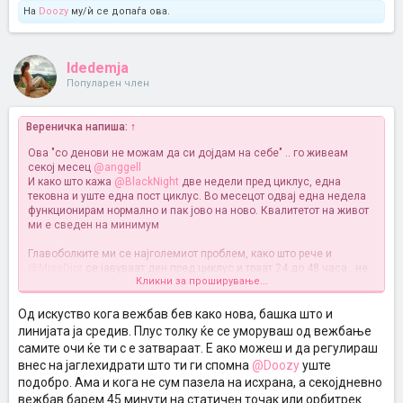
На
Doozy
му/ѝ се допаѓа ова.
Idedemja
Популарен член
Вереничка напиша:
↑
Ова "со денови не можам да си дојдам на себе" .. го живеам
секој месец
@anggell
И како што кажа
@BlackNight
две недели пред циклус, една
тековна и уште една пост циклус. Во месецот одвај една недела
функционирам нормално и пак јово на ново. Квалитетот на живот
ми е сведен на минимум
Главоболките ми се најголемиот проблем, како што рече и
@MissDior
се јавуваат ден пред циклус и траат 24 до 48 часа.. не
Кликни за проширување...
можам од кревет да станам, од слаба(ако сум пиела таблета) до
исклучително интензивна мигренозна болка која буквално ме
треска од земја. А да е само главоболката... анксиозност, страв,
Од искуство кога вежбав бев како нова, башка што и
немир, плачливост, гадење, лоши мисли, нервоза, вознемиреност
линијата ја средив. Плус толку ќе се уморуваш од вежбање
итн итн..
самите очи ќе ти с е затвараат. Е ако можеш и да регулираш
Некој месец е помалку изразено, но најчесто е како овој, тотално
внес на јаглехидрати што ти ги спомна
@Doozy
уште
блокирање, неспособност за секојдневни обврски, не можам да
подобро. Ама и кога не сум пазела на исхрана, а секојдневно
си го гледам детето
Какви природни таблети користиш
@BlackNight
?
вежбав барем 45 минути на статичен точак или орбитрек