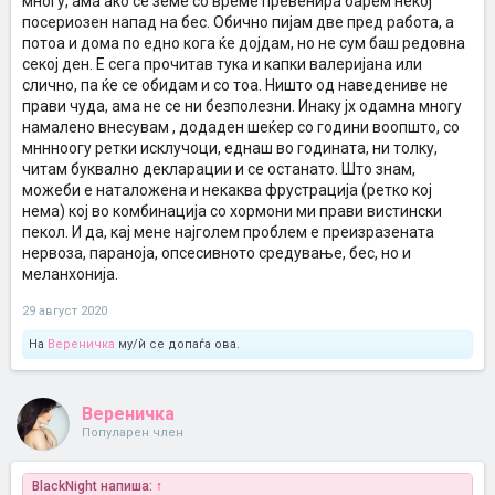
многу, ама ако се земе со време превенира барем некој
посериозен напад на бес. Обично пијам две пред работа, а
@Doozy
Помагај те молам!
потоа и дома по едно кога ќе дојдам, но не сум баш редовна
Во принцип се трудам да се хранам здраво во пакет со малата. Не
секој ден. Е сега прочитав тука и капки валеријана или
вежбам...
Витамини и суплементи ако се сетам.. време обврски,
слично, па ќе се обидам и со тоа. Ништо од наведениве не
дете, стрес, работа...
прави чуда, ама не се ни безполезни. Инаку јх одамна многу
намалено внесувам , додаден шеќер со години воопшто, со
мннноогу ретки исклучоци, еднаш во годината, ни толку,
читам буквално декларации и се останато. Што знам,
можеби е наталожена и некаква фрустрација (ретко кој
нема) кој во комбинација со хормони ми прави вистински
пекол. И да, кај мене најголем проблем е преизразената
нервоза, параноја, опсесивното средување, бес, но и
меланхонија.
29 август 2020
На
Вереничка
му/ѝ се допаѓа ова.
Вереничка
Популарен член
BlackNight напиша:
↑