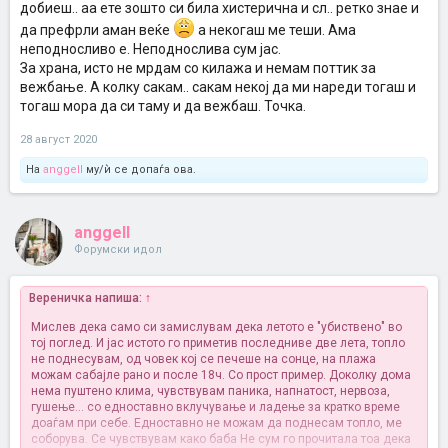
добиеш.. аа ете зошто си била хистерична и сл.. ретко знае и
да префрли аман веќе
а некогаш ме теши. Ама
неподносливо е. Неподнослива сум јас.
За храна, исто не мрдам со килажа и немам поттик за
вежбање. А колку сакам.. сакам некој да ми нареди тогаш и
тогаш мора да си таму и да вежбаш. Точка.
28 август 2020
На
anggell
му/ѝ се допаѓа ова.
anggell
Форумски идол
Вереничка напиша:
↑
Мислев дека само си замислувам дека летото е "убиствено" во
тој поглед. И јас истото го приметив последниве две лета, топло
не поднесувам, од човек кој се печеше на сонце, на плажа
можам сабајле рано и после 18ч. Со прост пример. Доколку дома
нема пуштено клима, чувствувам паника, напнатост, нервоза,
гушење... со едноставно вклучување и ладење за кратко време
доаѓам при себе. Едноставно не можам да поднесам топло, ме
соборува. Се чувствувам како баба
Не сум го прочитала тоа дека