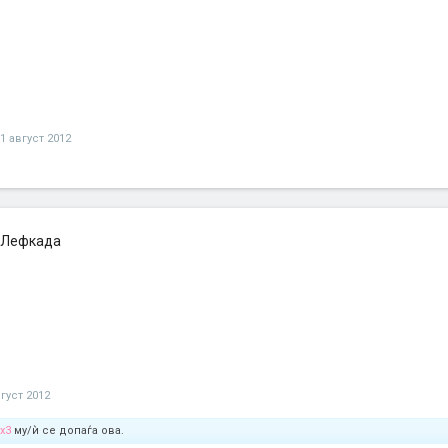
1 август 2012
 Лефкада
вгуст 2012
x3
му/ѝ се допаѓа ова.