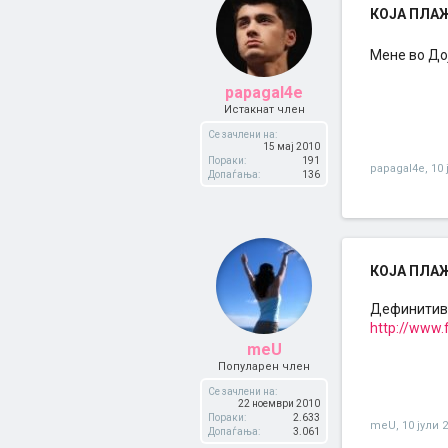
КОЈА ПЛАЖА
Мене во До
papagal4e
Истакнат член
Се зачлени на:
15 мај 2010
Пораки:
191
papagal4e
,
10 
Допаѓања:
136
КОЈА ПЛАЖА
Дефинитив
http://www
meU
Популарен член
Се зачлени на:
22 ноември 2010
Пораки:
2.633
meU
,
10 јули 
Допаѓања:
3.061