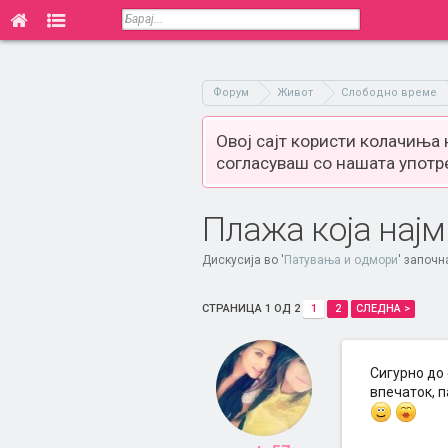
Форум
Живот
Слободно време
Овој сајт користи колачиња
согласуваш со нашата употр
Плажа која најм
Дискусија во '
Патувања и одмори
' започн
СТРАНИЦА 1 ОД 2
1
2
СЛЕДНА >
Сигурно до 
впечаток, п