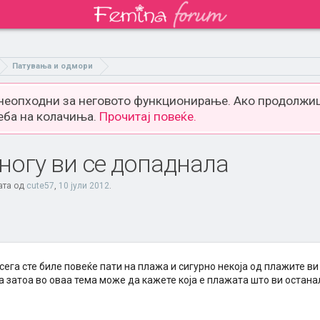
Патувања и одмори
 неопходни за неговото функционирање. Ако продолжиш
еба на колачиња.
Прочитај повеќе.
ногу ви се допаднала
ата од
cute57
,
10 јули 2012
.
сега сте биле повеќе пати на плажа и сигурно некоја од плажите в
а затоа во оваа тема може да кажете која е плажата што ви остана