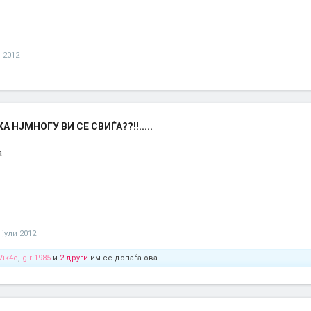
и 2012
 НЈМНОГУ ВИ СЕ СВИЃА??!!.....
а
 јули 2012
Vik4e
,
girl1985
и
2 други
им се допаѓа ова.