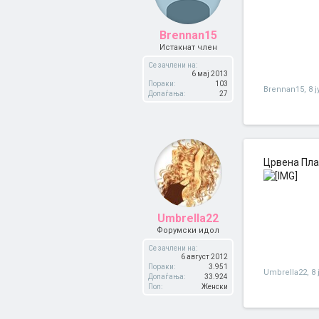
Brennan15
Истакнат член
Се зачлени на:
6 мај 2013
Пораки:
103
Brennan15
,
8 
Допаѓања:
27
Црвена Пла
Umbrella22
Форумски идол
Се зачлени на:
6 август 2012
Пораки:
3.951
Umbrella22
,
8 
Допаѓања:
33.924
Пол:
Женски