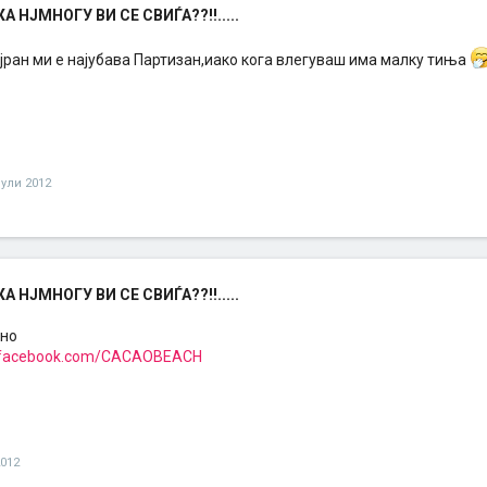
 НЈМНОГУ ВИ СЕ СВИЃА??!!.....
јран ми е најубава Партизан,иако кога влегуваш има малку тиња
јули 2012
 НЈМНОГУ ВИ СЕ СВИЃА??!!.....
но
.facebook.com/CACAOBEACH
2012