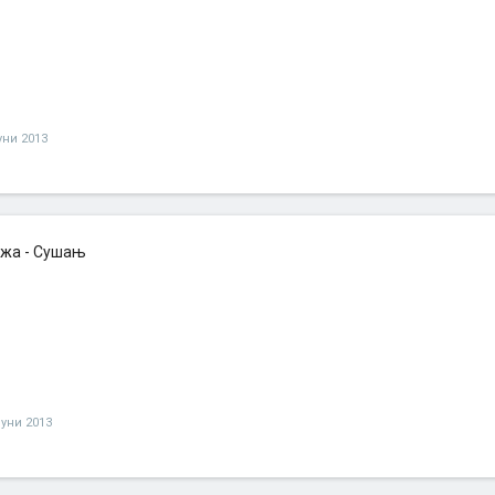
јуни 2013
жа - Сушањ
јуни 2013