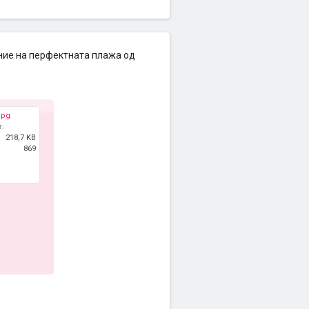
ение на перфектната плажа од
jpg
т:
218,7 KB
869