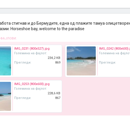
работа стигнав и до Бермудите, една од плажите тамуа олицетвор
зии. Horseshoe bay, welcome to the paradise
 ФАЈЛОВИ:
IMG_0231 (800x527).jpg
IMG_0242 (800x600).
Големина на фајлот:
Големина на фајло
234,2 KB
Прегледи:
869
Прегледи:
IMG_0253 (800x600).jpg
Големина на фајлот:
228,6 KB
Прегледи:
867