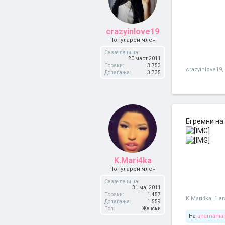
crazyinlove19
Популарен член
Се зачлени на:
20 март 2011
Пораки:
3.753
crazyinlove19
,
Допаѓања:
3.735
Егремни на
K.Mari4ka
Популарен член
Се зачлени на:
31 мај 2011
Пораки:
1.457
K.Mari4ka
,
1 а
Допаѓања:
1.559
Пол:
Женски
На
anamariia.