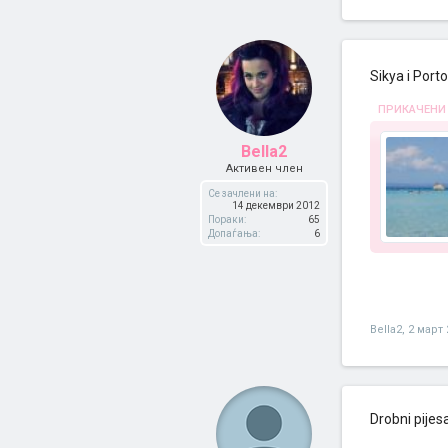
Sikya i Porto
ПРИКАЧЕНИ
Bella2
Активен член
Се зачлени на:
14 декември 2012
Пораки:
65
Допаѓања:
6
Bella2
,
2 март 
Drobni pijes