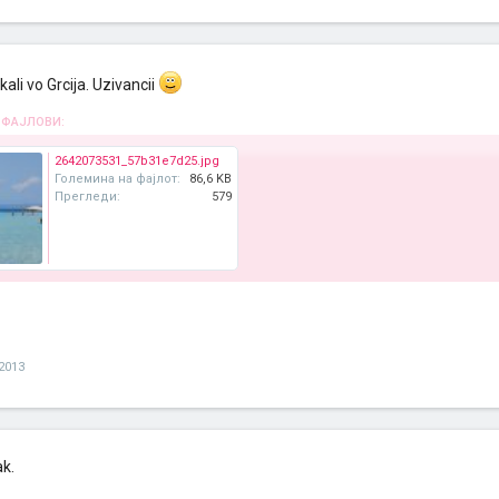
kali vo Grcija. Uzivancii
 ФАЈЛОВИ:
2642073531_57b31e7d25.jpg
Големина на фајлот:
86,6 KB
Прегледи:
579
2013
ak.