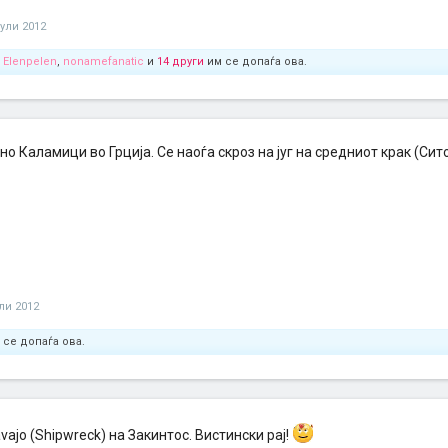
јули 2012
,
Elenpelen
,
nonamefanatic
и
14 други
им се допаѓа ова.
 Каламици во Грција. Се наоѓа скроз на југ на средниот крак (Сито
ули 2012
 се допаѓа ова.
ajo (Shipwreck) на Закинтос. Вистински рај!