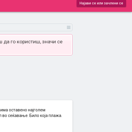
Најави се или зачлени се
 да го користиш, значи се
и има оставено најголем
л во сеќавање. Било која плажа.