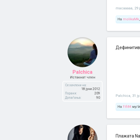
macaaaaa
,
29 
На
molikaMk
Дефинитивно
Palchica
Истакнат член
Се зачлени на:
18 јуни 2012
Пораки:
209
Palchica
,
31 ј
Допаѓања:
90
На
Fifi84
му/ѝ
Плажата Nav