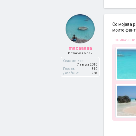
Со мојава 
моите фанта
ПРИКАЧЕНИ
macaaaaa
Истакнат член
Се зачлени на:
7 август 2010
Пораки:
340
Допаѓања:
268