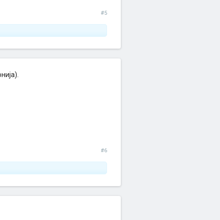
#5
нија).
#6