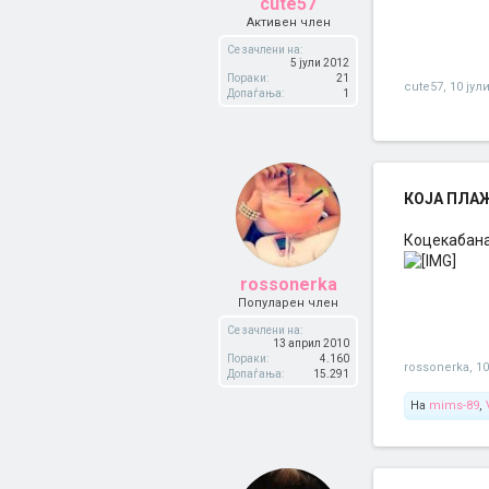
cute57
Активен член
Се зачлени на:
5 јули 2012
Пораки:
21
cute57
,
10 јул
Допаѓања:
1
КОЈА ПЛАЖА
Коцекабан
rossonerka
Популарен член
Се зачлени на:
13 април 2010
Пораки:
4.160
rossonerka
,
10
Допаѓања:
15.291
На
mims-89
,