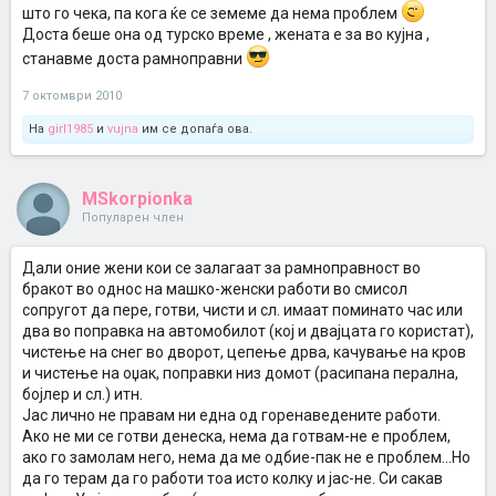
што го чека, па кога ќе се земеме да нема проблем
Доста беше она од турско време , жената е за во кујна ,
станавме доста рамноправни
7 октомври 2010
На
girl1985
и
vujna
им се допаѓа ова.
MSkorpionka
Популарен член
Дали оние жени кои се залагаат за рамноправност во
бракот во однос на машко-женски работи во смисол
сопругот да пере, готви, чисти и сл. имаат поминато час или
два во поправка на автомобилот (кој и двајцата го користат),
чистење на снег во дворот, цепење дрва, качување на кров
и чистење на оџак, поправки низ домот (расипана перална,
бојлер и сл.) итн.
Јас лично не правам ни една од горенаведените работи.
Ако не ми се готви денеска, нема да готвам-не е проблем,
ако го замолам него, нема да ме одбие-пак не е проблем...Но
да го терам да го работи тоа исто колку и јас-не. Си сакав