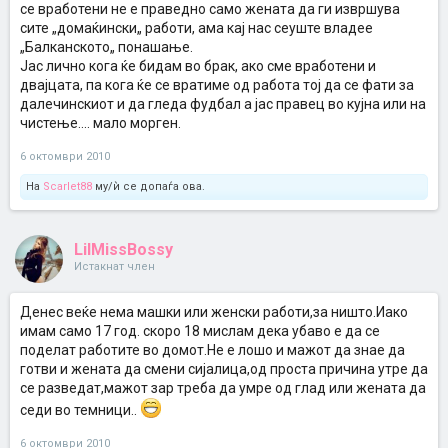
се вработени не е праведно само жената да ги извршува
сите „домаќински„ работи, ама кај нас сеуште владее
„Балканското„ понашање.
Јас лично кога ќе бидам во брак, ако сме вработени и
двајцата, па кога ќе се вратиме од работа тој да се фати за
далечинскиот и да гледа фудбал а јас правец во кујна или на
чистење.... мало морген.
6 октомври 2010
На
Scarlet88
му/ѝ се допаѓа ова.
LilMissBossy
Истакнат член
Денес веќе нема машки или женски работи,за ништо.Иако
имам само 17 год. скоро 18 мислам дека убаво е да се
поделат работите во домот.Не е лошо и мажот да знае да
готви и жената да смени сијалица,од проста причина утре да
се разведат,мажот зар треба да умре од глад или жената да
седи во темници..
6 октомври 2010