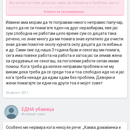
Ако не ми се готви денеска, нема да готвам-не е проблем, ако го
замолам него, нема да ме одбие-пак не е проблем...Но да го
Кликни за проширување...
терам да го работи тоа исто колку и јас-не. Си сакав алфа мУжјак-
си добив (вие наречете го балканец ако така милувате) и немам
намера да го претварам во папучар (таков и јас прашање е дали
Извини ама морам да те поправам никого неправис папучар,
би го сакала) како што не сакам и тој да ме претвара во
зашто да не си помагате еден на друг неразбирам, еве јас
машкуданка со чекан или штрафцигер во рака...
сум слободна не работам цело време сум со децата така
Помош-да, замена на улогите-не...
речено, но знае многу да ми помага знае купатило да очисти
знае да ми помогне околу кујната оклу децата да ги избања
и др. Сами сме од наша 3 година брак и секогаш ми помага,
сега има повеке работа на работа и затоа јас си земав жена
за средување не секогаш, за поголеми работи сепак имам
помош. Кога треба да излезе неправам проблем и не му
викам дека треба да се среди тоа и тоа слободно иде но и јас
кога треба некаде да идам одам без проблем, Девојки и
жени помагајте си едни на други тоа е мојот совет
26 август 2011
ЕДНА убавица
Истакнат член
Особено ме нервира кога некој ќе рече: „Каква домаќинка е