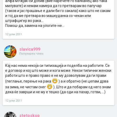
алфа мУжјак-си добив (вие наречете го балканец ако така
милувате) и немам намера да го претварам во папучар
(таков и јас прашање е дали би го сакала) како што не сакам
и тој да ме претвара во машкуданка со чекан или
штрафцигер во рака...
Помош-да, замена на улогите-не...
12 јули 2011
slavica999
Популарен член
Кај нас нема некоја си типизација и поделба на работите. Се
е договор и кој што може и кога може. Некои типични женски
работи што е право право е не му дозволувам да ги прави
(пеглање, перење на рака
) а и обратно (не цепам дрва
за зима, не чистам снег
). Што и да побарам од него знам
дека ќе заврши и не му е тешко (да оди на пазар, готви, ...)
12 јули 2011
stetoskop