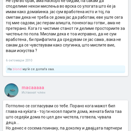
Не сум во брак, ама наскоро ќе бидам, па сакам да
споделиме некои мислења во врска со улогата што ќе ја
имам како домаќинка. јас сум вработена исто и тој, па
сметам дека не треба се дома јас да работам, еве уште сега
тој мие садови, јас перам алишта, понекогаш готви , ама не
претерано. Кога го чистиме станот ги делиме просториите за
чистење по пола. Мислам дека е тоа исправно, да не сум
вработена , би прифатила да средувам се јас сама , вака не
сакам да се чувствувам како слугинка, што мислите вие,
ваши искуства ?
6 октомври 2010
На
blond
му/ѝ се допаѓа ова.
macaaaaa
Истакнат член
Потполно се согласувам со тебе. Порано кога мажот бил
глава на куќата - тој ги носел парите дома, жената била таа
што седејќи дома по цел ден чистела, готвела, чувала
деца....
Но денес е сосема поинаку, па доколку и двајцата партнери