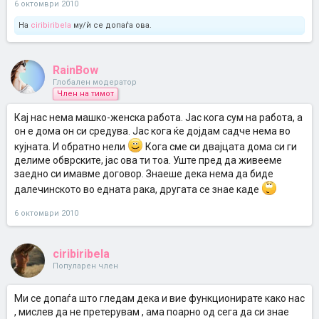
6 октомври 2010
На
ciribiribela
му/ѝ се допаѓа ова.
RainBow
Глобален модератор
Член на тимот
Кај нас нема машко-женска работа. Јас кога сум на работа, а
он е дома он си средува. Јас кога ќе дојдам садче нема во
кујната. И обратно нели
Кога сме си двајцата дома си ги
делиме обврските, јас ова ти тоа. Уште пред да живееме
заедно си имавме договор. Знаеше дека нема да биде
далечинското во едната рака, другата се знае каде
6 октомври 2010
ciribiribela
Популарен член
Ми се допаѓа што гледам дека и вие функционирате како нас
, мислев да не претерувам , ама поарно од сега да си знае