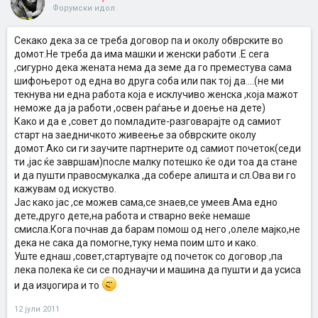
Форумски идол
Секако дека за се треба договор па и околу обврските во
домот.Не треба да има машки и женски работи .Е сега
,сигурно дека жената нема да земе да го преместува сама
шифоњерот од една во друга соба или пак тој да....(не ми
текнува ни една работа која е исклучиво женска ,која мажот
неможе да ја работи ,освен раѓање и доење на дете)
Како и да е ,совет до помладите-разговарајте од самиот
старт на заедничкото живеење за обврските околу
домот.Ако си ги заучите партнерите од самиот почеток(седи
ти ,јас ќе завршам)после малку потешко ќе оди тоа да стане
и да пушти правосмукалка ,да собере алишта и сл.Ова ви го
кажувам од искуство.
Јас како јас ,се можев сама,се знаев,се умеев.Ама едно
дете,друго дете,на работа и стварно веќе немаше
смисла.Кога почнав да барам помош од него ,олеле мајко,не
дека не сака да помогне,туку нема поим што и како.
Уште еднаш ,совет,стартувајте од почеток со договор ,па
лека полека ќе си се поднаучи и машина да пушти и да усиса
и да изџогира и то
12 јули 2011