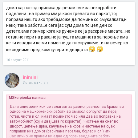
дома кај нас од прилика да речам сме за некој работи
поделени...на пример мм ја коси тревата во паркот,тој
поправа нешто ако треба,може да помине со смукалката,и
некој така работи...е сега јас сум дома по цел ден со
детето,ама пример кога ке ручаме ке ја раскрене масата...не
готви,не пери на рака,не ја пушта машината за перење ама
ке ги извади и ке ми помогне да ги спружиме...и на вечер ко
ке седниме пред компјутерите двајцата
16 август 2011
inimini
Истакнат член
MSkorpionka напиша:
Дали оние жени кои се залагаат за рамноправност во бракот во
однос на машко-женски работи во смисол сопругот да пере,
готви, чисти и сл. имаат поминато час или два во поправка на
автомобилот (кој и двајцата го користат), чистење на снег во
дворот, цепење дрва, качување на кров и чистење на оџак,
поправки низ домот (расипана перална, бојлер и сл.) итн.
Јас лично не правам ни една од горенаведените работи.