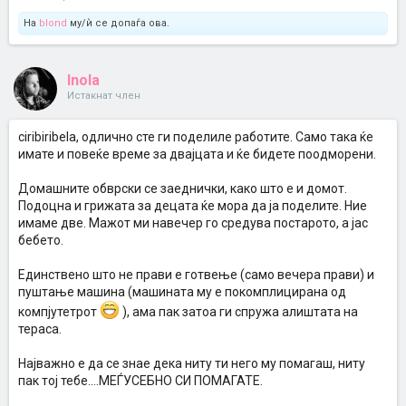
На
blond
му/ѝ се допаѓа ова.
Inola
Истакнат член
ciribiribela, одлично сте ги поделиле работите. Само така ќе
имате и повеќе време за двајцата и ќе бидете поодморени.
Домашните обврски се заеднички, како што е и домот.
Подоцна и грижата за децата ќе мора да ја поделите. Ние
имаме две. Мажот ми навечер го средува постарото, а јас
бебето.
Единствено што не прави е готвење (само вечера прави) и
пуштање машина (машината му е покомплицирана од
компјутетрот
), ама пак затоа ги спружа алиштата на
тераса.
Најважно е да се знае дека ниту ти него му помагаш, ниту
пак тој тебе....МЕЃУСЕБНО СИ ПОМАГАТЕ.