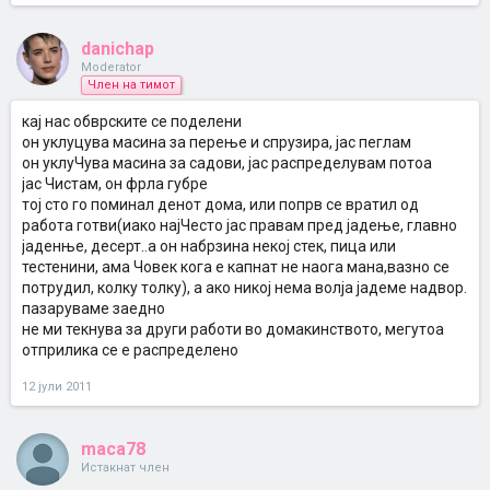
danichap
Moderator
Член на тимот
кај нас обврските се поделени
он уклуцува масина за перење и спрузира, јас пеглам
он уклуЧува масина за садови, јас распределувам потоа
јас Чистам, он фрла губре
тој сто го поминал денот дома, или попрв се вратил од
работа готви(иако најЧесто јас правам пред јадење, главно
јаденње, десерт..а он набрзина некој стек, пица или
тестенини, ама Човек кога е капнат не наога мана,вазно се
потрудил, колку толку), а ако никој нема волја јадеме надвор.
пазаруваме заедно
не ми текнува за други работи во домакинството, мегутоа
отприлика се е распределено
12 јули 2011
maca78
Истакнат член