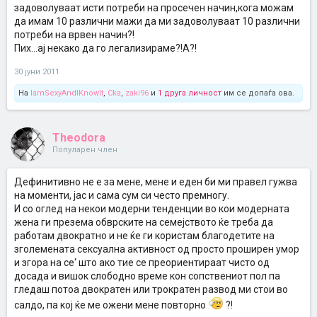
задоволуваат исти потреби на просечен начин,кога можам
да имам 10 различни мажи да ми задоволуваат 10 различни
потреби на врвен начин?!
Пих...ај некако да го легализираме?!А?!
30 јуни 2011
На
IamSexyAndIKnowIt
,
Cka
,
zaki96
и
1 друга личност
им се допаѓа ова.
Theodora
Популарен член
Дефинитивно не е за мене, мене и еден би ми правел гужва
на моменти, јас и сама сум си често премногу.
И со оглед на некои модерни тенденции во кои модерната
жена ги презема обврските на семејството ќе треба да
работам двократно и не ќе ги користам благодетите на
зголемената сексуална активност од просто проширен умор
и згора на се‘ што ако тие се преориентираат чисто од
досада и вишок слободно време кон сопствениот пол па
гледаш потоа двократен или трократен развод ми стои во
салдо, па кој ќе ме ожени мене повторно
?!