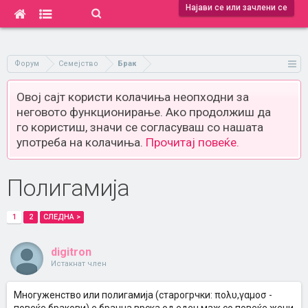
Најави се или зачлени се
Форум
Семејство
Брак
Овој сајт користи колачиња неопходни за
неговото функционирање. Ако продолжиш да
го користиш, значи се согласуваш со нашата
употреба на колачиња.
Прочитај повеќе.
Полигамија
1
2
СЛЕДНА >
digitron
Истакнат член
Многуженство или полигамија (старогрчки: πoλυ,γαμoσ -