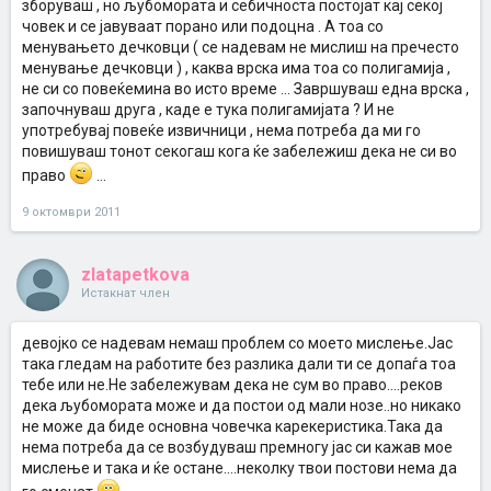
Затоа што општеството на некој начин ни налага така....бракот е
зборуваш , но љубомората и себичноста постојат кај секој
само еден вид начин да се смири таа полигамија!Ако сме по
човек и се јавуваат порано или подоцна . А тоа со
природа моногамни,тогаш ќе запознаеме еден човек и со него ќе
менувањето дечковци ( се надевам не мислиш на пречесто
бидеме засекогаш.Ама само еден...нема сменување дечковци!
менување дечковци ) , каква врска има тоа со полигамија ,
не си со повеќемина во исто време ... Завршуваш една врска ,
започнуваш друга , каде е тука полигамијата ? И не
употребувај повеќе извичници , нема потреба да ми го
повишуваш тонот секогаш кога ќе забележиш дека не си во
право
...
9 октомври 2011
zlatapetkova
Истакнат член
девојко се надевам немаш проблем со моето мислење.Јас
така гледам на работите без разлика дали ти се допаѓа тоа
тебе или не.Не забележувам дека не сум во право....реков
дека љубомората може и да постои од мали нозе..но никако
не може да биде основна човечка карекеристика.Така да
нема потреба да се возбудуваш премногу јас си кажав мое
мислење и така и ќе остане....неколку твои постови нема да