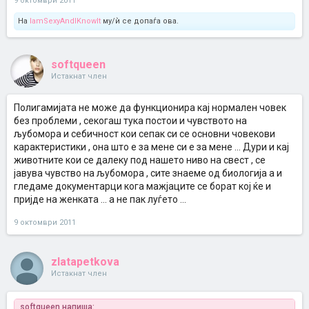
9 октомври 2011
На
IamSexyAndIKnowIt
му/ѝ се допаѓа ова.
softqueen
Истакнат член
Полигамијата не може да функционира кај нормален човек
без проблеми , секогаш тука постои и чувството на
љубомора и себичност кои сепак си се основни човекови
карактеристики , она што е за мене си е за мене ... Дури и кај
животните кои се далеку под нашето ниво на свест , се
јавува чувство на љубомора , сите знаеме од биологија а и
гледаме документарци кога мажјаците се борат кој ќе и
пријде на женката ... а не пак луѓето ...
9 октомври 2011
zlatapetkova
Истакнат член
softqueen напиша: