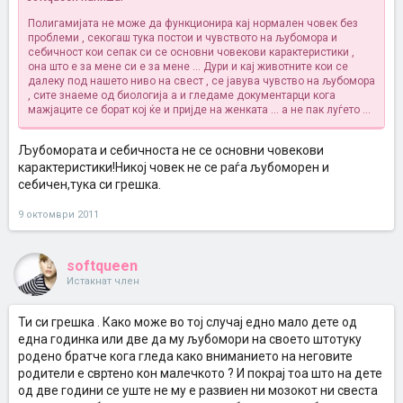
Полигамијата не може да функционира кај нормален човек без
проблеми , секогаш тука постои и чувството на љубомора и
себичност кои сепак си се основни човекови карактеристики ,
она што е за мене си е за мене ... Дури и кај животните кои се
далеку под нашето ниво на свест , се јавува чувство на љубомора
, сите знаеме од биологија а и гледаме документарци кога
мажјаците се борат кој ќе и пријде на женката ... а не пак луѓето ...
Љубомората и себичноста не се основни човекови
карактеристики!Никој човек не се раѓа љубоморен и
себичен,тука си грешка.
9 октомври 2011
softqueen
Истакнат член
Ти си грешка . Како може во тој случај едно мало дете од
една годинка или две да му љубомори на своето штотуку
родено братче кога гледа како вниманието на неговите
родители е свртено кон малечкото ? И покрај тоа што на дете
од две години се уште не му е развиен ни мозокот ни свеста