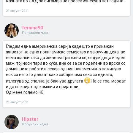
Казната во САД за бигамија во просек изнесува пет години .
21 август 2011
femina90
Популарен член
Гледам една американска серија каде што е прикажан
животот на едно полигамиско семејство и заклучив дека јас
нема шанси така да живеам.Три жени се, седум деца и еден
маж, тој носи пари во куќа, вие се за се поделени во врска со
домашните работи и секоја од нив наизменично поминува
ноќ со него.Го даваат како сабајле има секс со едната,
излегува од спална, ја бакнува другата
На се тоа, мораат
и да се кријат од комшии и пријатели.
Од мене големо НЕ.
21 август 2011
Hipster
Форумски идол