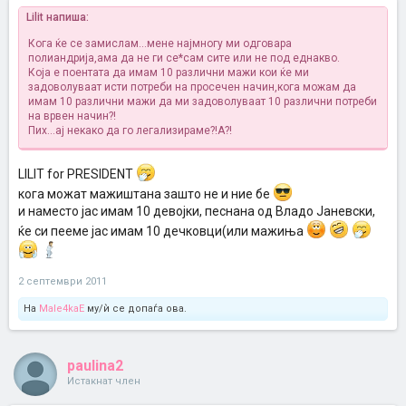
Lilit напиша:
Кога ќе се замислам...мене најмногу ми одговара
полиандрија,ама да не ги се*сам сите или не под еднакво.
Која е поентата да имам 10 различни мажи кои ќе ми
задоволуваат исти потреби на просечен начин,кога можам да
имам 10 различни мажи да ми задоволуваат 10 различни потреби
на врвен начин?!
Пих...ај некако да го легализираме?!А?!
LILIT for PRESIDENT
кога можат мажиштана зашто не и ние бе
и наместо јас имам 10 девојки, песнана од Владо Јаневски,
ќе си пееме јас имам 10 дечковци(или мажиња
2 септември 2011
На
Male4kaE
му/ѝ се допаѓа ова.
paulina2
Истакнат член