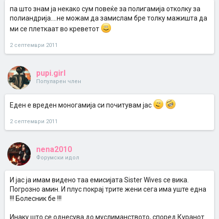
па што знам ја некако сум повеќе за полигамија отколку за
полиандрија....не можам да замислам бре толку мажишта да
ми се плеткаат во креветот
2 септември 2011
pupi.girl
Популарен член
Еден е вреден моногамија си почитувам јас
2 септември 2011
nena2010
Форумски идол
И јас ја имам видено таа емисијата Sister Wives се вика.
Погрозно амин. И плус покрај трите жени сега има уште една
!!! Болесник бе !!!
Инаку што се однесува до муслиманството, според Куранот