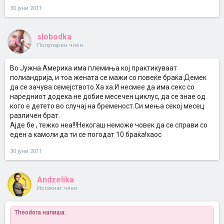
30 јуни 2011
slobodka
Популарен член
Во Јужна Америка има племиња кој практикуваат
полиандрија, и тоа жената се мажи со повеќе браќа.Демек
да се зачува семејството.Ха ха.И несмее да има секс со
наредниот додека не добие месечен циклус, да се знае од
кого е детето во случај на бременост.Си мења секој месец
различен брат.
Ајде бе , тежко неа!!!Некогаш неможе човек да се справи со
еден а камоли да ти се погодат 10 браќа!хаос
30 јуни 2011
Andzelika
Истакнат член
Theodora напиша: