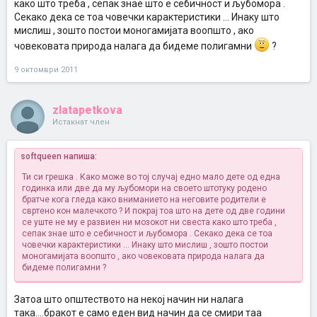
како што треба , сепак знае што е себичност и љубомора .
Секако дека се тоа човечки карактеристики ... Инаку што
мислиш , зошто постои моногамијата воопшто , ако
човековата природа налага да бидеме полигамни
?
9 октомври 2011
zlatapetkova
Истакнат член
softqueen напиша:
Ти си грешка . Како може во тој случај едно мало дете од една
годинка или две да му љубомори на своето штотуку родено
братче кога гледа како вниманието на неговите родители е
свртено кон малечкото ? И покрај тоа што на дете од две години
се уште не му е развиен ни мозокот ни свеста како што треба ,
сепак знае што е себичност и љубомора . Секако дека се тоа
човечки карактеристики ... Инаку што мислиш , зошто постои
моногамијата воопшто , ако човековата природа налага да
бидеме полигамни
?
Затоа што општеството на некој начин ни налага
така....бракот е само еден вид начин да се смири таа