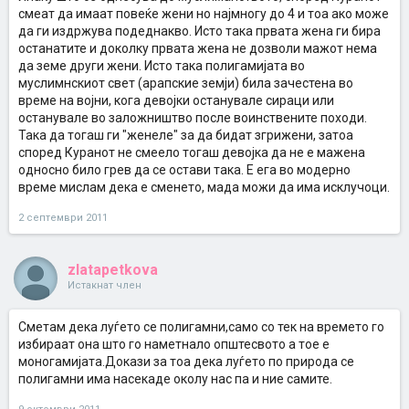
смеат да имаат повеќе жени но најмногу до 4 и тоа ако може
да ги издржува подеднакво. Исто така првата жена ги бира
останатите и доколку првата жена не дозволи мажот нема
да земе други жени. Исто така полигамијата во
муслимнскиот свет (арапские земји) била зачестена во
време на војни, кога девојки останувале сираци или
останувале во заложништво после воинствените походи.
Така да тогаш ги "женеле" за да бидат згрижени, затоа
според Куранот не смеело тогаш девојка да не е мажена
односно било грев да се остави така. Е ега во модерно
време мислам дека е сменето, мада можи да има исклучоци.
2 септември 2011
zlatapetkova
Истакнат член
Сметам дека луѓето се полигамни,само со тек на времето го
избираат она што го наметнало општесвото а тое е
моногамијата.Докази за тоа дека луѓето по природа се
полигамни има насекаде околу нас па и ние самите.