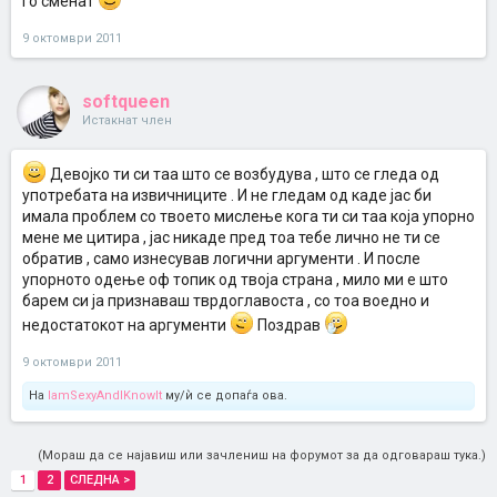
го сменат
9 октомври 2011
softqueen
Истакнат член
Девојко ти си таа што се возбудува , што се гледа од
употребата на извичниците . И не гледам од каде јас би
имала проблем со твоето мислење кога ти си таа која упорно
мене ме цитира , јас никаде пред тоа тебе лично не ти се
обратив , само изнесував логични аргументи . И после
упорното одење оф топик од твоја страна , мило ми е што
барем си ја признаваш тврдоглавоста , со тоа воедно и
недостатокот на аргументи
Поздрав
9 октомври 2011
На
IamSexyAndIKnowIt
му/ѝ се допаѓа ова.
(Мораш да се најавиш или зачлениш на форумот за да одговараш тука.)
1
2
СЛЕДНА >