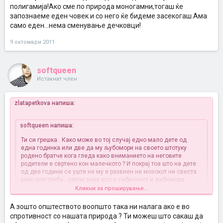
полигамија!Ако сме по природа моногамни,тогаш ќе
запознаеме еден човек и со него ќе бидеме засекогаш.Ама
само еден...нема сменување дечковци!
9 октомври 2011
softqueen
Истакнат член
zlatapetkova напиша:
softqueen напиша:
Ти си грешка . Како може во тој случај едно мало дете од
една годинка или две да му љубомори на своето штотуку
родено братче кога гледа како вниманието на неговите
родители е свртено кон малечкото ? И покрај тоа што на дете
од две години се уште не му е развиен ни мозокот ни свеста
како што треба , сепак знае што е себичност и љубомора .
Секако дека се тоа човечки карактеристики ... Инаку што
Кликни за проширување...
мислиш , зошто постои моногамијата воопшто , ако
човековата природа налага да бидеме полигамни
?
А зошто општеството воопшто така ни налага ако е во
спротивност со нашата природа ? Ти можеш што сакаш да