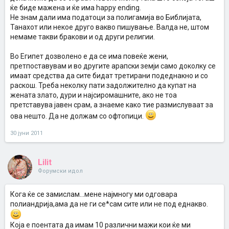
ќе биде мажена и ќе има happy ending.
Не знам дали има податоци за полигамија во Библијата,
Танахот или некое друго вакво пишување. Валда не, штом
немаме такви бракови и од други религии.
Во Египет дозволено е да се има повеќе жени,
претпоставувам и во другите арапски земји само доколку се
имаат средства да сите бидат третирани подеднакно и со
раскош. Треба неколку пати задолжително да купат на
жената злато, дури и најсиромашните, ако не тоа
претставува јавен срам, а знаеме како тие размислуваат за
ова нешто. Да не должам со офтопици.
30 јуни 2011
Lilit
Форумски идол
Кога ќе се замислам...мене најмногу ми одговара
полиандрија,ама да не ги се*сам сите или не под еднакво.
Која е поентата да имам 10 различни мажи кои ќе ми