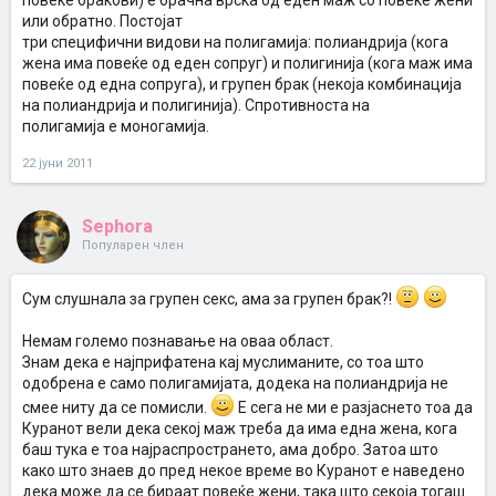
повеќе бракови) е брачна врска од еден маж со повеќе жени
или обратно. Постојат
три специфични видови на полигамија: полиандрија (кога
жена има повеќе од еден сопруг) и полигинија (кога маж има
повеќе од една сопруга), и групен брак (некоја комбинација
на полиандрија и полигинија). Спротивноста на
полигамија е моногамија.
22 јуни 2011
Sephora
Популарен член
Сум слушнала за групен секс, ама за групен брак?!
Немам големо познавање на оваа област.
Знам дека е најприфатена кај муслиманите, со тоа што
одобрена е само полигамијата, додека на полиандрија не
смее ниту да се помисли.
Е сега не ми е разјаснето тоа да
Куранот вели дека секој маж треба да има една жена, кога
баш тука е тоа најраспространето, ама добро. Затоа што
како што знаев до пред некое време во Куранот е наведено
дека може да се бираат повеќе жени, така што секоја тогаш