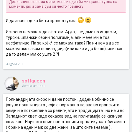
Дефинитивно не е за мене, мене и еден би ми правел гужва на
моменти, јас и сама сум си често премногу.
И да знаеш дека би ти правел гужва
Искрено неможам да сфатам. Ај да, гледаме по индиски,
турски, шпански серии полигамија, али мене ми е тоа
несфатливо. Па за кој к* се мажам, така? Па ич нема да се
мажам ако сакам полиандрија(или како и да беше), или пак
да го делам мм со уште 2 ?!
30 јуни 2011
softqueen
Истакнат член
Полиандријата скоро и да не постои , додека обично се
јавува полигинијата , која е нормална појава во арапскита
земји и е поткрепена со религијата и традицијата , но не и во
Западниот свет каде секаков вид на полигамија се казнува
со закон . Најчесто овие престапници практикуваат бигамија
( брак на еден маж со две жени , за што сите знаеме ) .