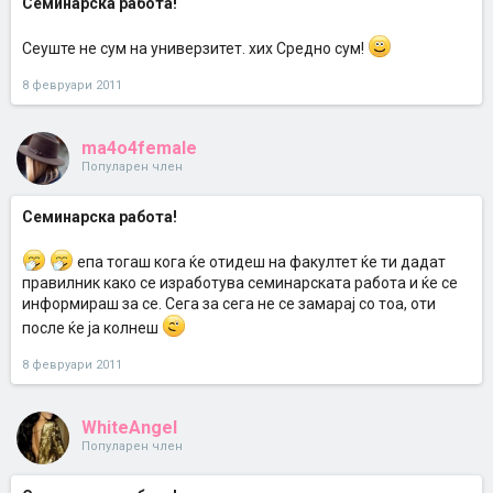
Семинарска работа!
Сеуште не сум на универзитет. хих Средно сум!
8 февруари 2011
ma4o4female
Популарен член
Семинарска работа!
епа тогаш кога ќе отидеш на факултет ќе ти дадат
правилник како се изработува семинарската работа и ќе се
информираш за се. Сега за сега не се замарај со тоа, оти
после ќе ја колнеш
8 февруари 2011
WhiteAngel
Популарен член