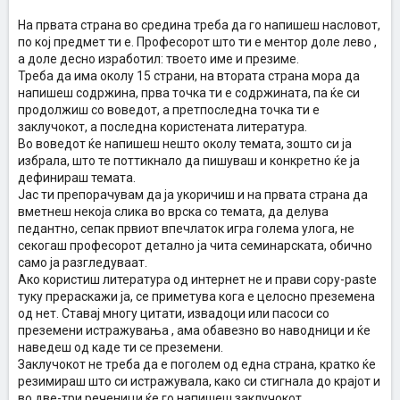
На првата страна во средина треба да го напишеш насловот,
по кој предмет ти е. Професорот што ти е ментор доле лево ,
а доле десно изработил: твоето име и презиме.
Треба да има околу 15 страни, на втората страна мора да
напишеш содржина, прва точка ти е содржината, па ќе си
продолжиш со воведот, а претпоследна точка ти е
заклучокот, а последна користената литература.
Во воведот ќе напишеш нешто околу темата, зошто си ја
избрала, што те поттикнало да пишуваш и конкретно ќе ја
дефинираш темата.
Јас ти препорачувам да ја укоричиш и на првата страна да
вметнеш некоја слика во врска со темата, да делува
педантно, сепак првиот впечлаток игра голема улога, не
секогаш професорот детално ја чита семинарската, обично
само ја разгледуваат.
Ако користиш литература од интернет не и прави copy-paste
туку прераскажи ја, се приметува кога е целосно преземена
од нет. Ставај многу цитати, извадоци или пасоси со
преземени истражувања , ама обавезно во наводници и ќе
наведеш од каде ти се преземени.
Заклучокот не треба да е поголем од една страна, кратко ќе
резимираш што си истражувала, како си стигнала до крајот и
во две-три реченици ќе го напишеш заклучокот.