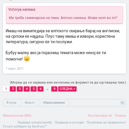
Victorya напиша:
Ми треба семинарска на тема: Алпско скиење. Можи хелп во лп?
Имаш на википедија за алпското скијање барај на англиски,
на српски ќе најдеш. Плус таму имаш и извори, користена
литература, сигурно ќе ти послужи.
Бубуу малку ако ја појасниш темата може некој ќе ти
помогне!
1 март 2011
(Мораш да се најавиш или зачлениш на форумот за да одговараш тука.)
1
2
3
4
5
6
→
9
СЛЕДНА >
Форум
Живот
Образование
Македонски (MK)
Контактирај нè
Помош
Пријави злоупотреба
Правила и услови
Политика на приватност
Forum software by XenForo™