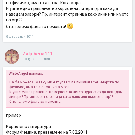
по физичко, ама то а е тоа. Кога мора....
И уште едно прашање: во користена литература како да
наведам зивори? Пр. интерент страница како линк или името
на стр??
бтв. големо фала за помошта!
8 февруари 2011
Zaljubena111
Популарен член
WhiteAngel напиша:
Па би можела. Малку ми е глупаво да пишувам семинарска по
физичко, ама то а е тоа. Кога мора....
И уште едно прашање: во користена литература како да наведам
зивори? Пр. интерент страница како линк или името на стр??
бтв. големо фала за помошта!
пример
Користена литература
Форум Фемина, превземено на 7.02.2011