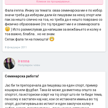
Кликни за проширување...
темата.
Јас ти препорачувам да ја укоричиш и на првата страна да
вметнеш некоја слика во врска со темата, да делува педантно,
Фала irenna. Инаку за темата: оваа семинарска ми е по избор.
сепак првиот впечлаток игра голема улога, не секогаш
значи треба да изберам дали ќе пишувам за некој спорт или
професорот детално ја чита семинарската, обично само ја
пак за нешто слично на тоа, но треба да е нешто поврзано со
разгледуваат.
физичко образование (по тој предмет ми е и семинарската
Ако користиш литература од интернет не и прави copy-paste туку
прераскажи ја, се приметува кога е целосно преземена од нет.
) Исто размислував да напишам за вежбањето и колку е
Ставај многу цитати, извадоци или пасоси со преземени
тоа важно, блабла... но не знам.
истражувања , ама обавезно во наводници и ќе наведеш од каде
Сепак фала ти на помошта!
ти се преземени.
Заклучокот не треба да е поголем од една страна, кратко ќе
8 февруари 2011
резимираш што си истражувала, како си стигнала до крајот и во
две-три реченици ќе го напишеш заклучокот.
Ако има проблем пиши ни, или кажи ни ја темата , може ќе
можеме повеќе да ти помогнеме.
irenna
Популарен член
Семинарска работа!
Јас би ти препорачала да пишуваш за еден спорт, пример
кошарка или фудбал. Така ќе може да вметнеш општо за
спортот, па историски осврт на тој спорт што ќе ти биде тема,
па колку е застапен кај нас, кои се истакнати имиња во тој
спорт, достигнувања во истиот и еден заклучок колку е