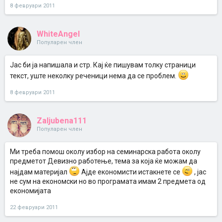
8 февруари 2011
WhiteAngel
Популарен член
Јас би ја напишала и стр. Кај ќе пишувам толку страници
текст, уште неколку реченици нема да се проблем.
8 февруари 2011
Zaljubena111
Популарен член
Mи треба помош околу избор на семинарска работа околу
предметот Девизно работење, тема за која ќе можам да
најдам материјал
Ајде економисти истакнете се
, јас
не сум на економски но во програмата имам 2 предмета од
економијата
22 февруари 2011