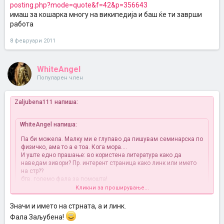
posting.php?mode=quote&f=42&p=356643
имаш за кошарка многу на википедија и баш ќе ти заврши
работа
8 февруари 2011
WhiteAngel
Популарен член
Zaljubena111 напиша:
WhiteAngel напиша:
Па би можела. Малку ми е глупаво да пишувам семинарска по
физичко, ама то а е тоа. Кога мора....
И уште едно прашање: во користена литература како да
наведам зивори? Пр. интерент страница како линк или името
на стр??
бтв. големо фала за помошта!
Кликни за проширување...
пример
Значи и името на стрната, а и линк.
Користена литература
Фала Заљубена!