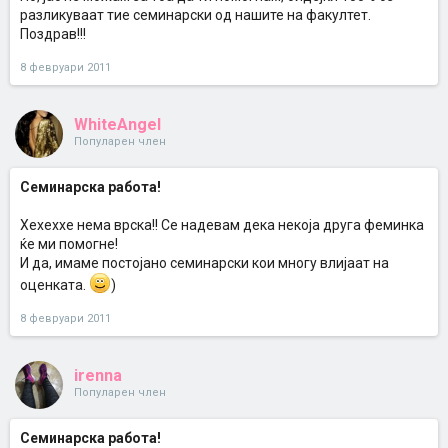
разликуваат тие семинарски од нашите на факултет.
Поздрав!!!
8 февруари 2011
WhiteAngel
Популарен член
Семинарска работа!
Хехеххе нема врска!! Се надевам дека некоја друга феминка
ќе ми помогне!
И да, имаме постојано семинарски кои многу влијаат на
оценката.
)
8 февруари 2011
irenna
Популарен член
Семинарска работа!