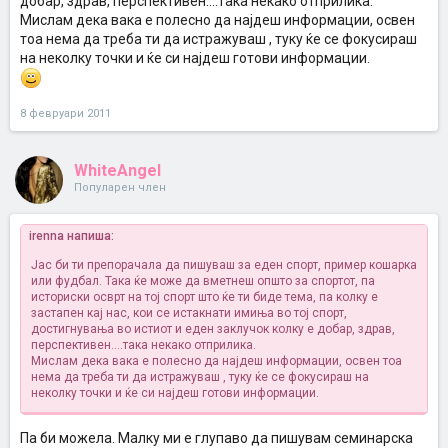
добар, здрав, перспективен....така некако отприлика.
Мислам дека вака е полесно да најдеш информации, освен
тоа нема да треба ти да истражуваш , туку ќе се фокусираш
на неколку точки и ќе си најдеш готови информации.
8 февруари 2011
WhiteAngel
Популарен член
irenna напиша:
Јас би ти препорачала да пишуваш за еден спорт, пример кошарка
или фудбал. Така ќе може да вметнеш општо за спортот, па
историски осврт на тој спорт што ќе ти биде тема, па колку е
застапен кај нас, кои се истакнати имиња во тој спорт,
достигнувања во истиот и еден заклучок колку е добар, здрав,
перспективен....така некако отприлика.
Мислам дека вака е полесно да најдеш информации, освен тоа
нема да треба ти да истражуваш , туку ќе се фокусираш на
неколку точки и ќе си најдеш готови информации.
Па би можела. Малку ми е глупаво да пишувам семинарска