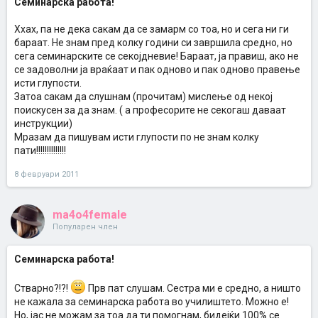
Семинарска работа!
Ххах, па не дека сакам да се замарм со тоа, но и сега ни ги
бараат. Не знам пред колку години си завршила средно, но
сега семинарските се секојдневие! Бараат, ја правиш, ако не
се задоволни ја враќаат и пак одново и пак одново правење
исти глупости.
Затоа сакам да слушнам (прочитам) мислење од некој
поискусен за да знам. ( а професорите не секогаш даваат
инструкции)
Мразам да пишувам исти глупости по не знам колку
пати!!!!!!!!!!!!!!
8 февруари 2011
ma4o4female
Популарен член
Семинарска работа!
Стварно?!?!
Прв пат слушам. Сестра ми е средно, а ништо
не кажала за семинарска работа во училиштето. Можно е!
Но, јас не можам за тоа да ти помогнам, бидејќи 100% се