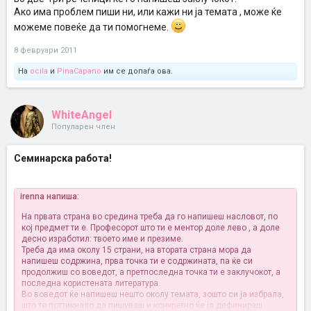
Ако има проблем пиши ни, или кажи ни ја темата , може ќе
можеме повеќе да ти помогнеме.
8 февруари 2011
На
ocila
и
PinaCapano
им се допаѓа ова.
WhiteAngel
Популарен член
Семинарска работа!
irenna напиша:
На првата страна во средина треба да го напишеш насловот, по
кој предмет ти е. Професорот што ти е ментор доле лево , а доле
десно изработил: твоето име и презиме.
Треба да има околу 15 страни, на втората страна мора да
напишеш содржина, прва точка ти е содржината, па ќе си
продолжиш со воведот, а претпоследна точка ти е заклучокот, а
последна користената литература.
Во воведот ќе напишеш нешто околу темата, зошто си ја избрала,
што те поттикнало да пишуваш и конкретно ќе ја дефинираш