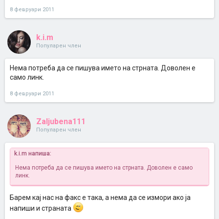
Форум Фемина, превземено на 7.02.2011
posting.php?mode=quote&f=42&p=356643
8 февруари 2011
имаш за кошарка многу на википедија и баш ќе ти заврши работа
k.i.m
Популарен член
Нема потреба да се пишува името на стрната. Доволен е
само линк.
8 февруари 2011
Zaljubena111
Популарен член
k.i.m напиша:
Нема потреба да се пишува името на стрната. Доволен е само
линк.
Барем кај нас на факс е така, а нема да се измори ако ја
напиши и страната