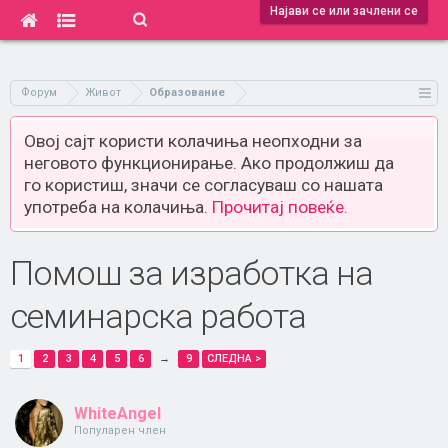
Најави се или зачлени се
Форум
Живот
Образование
Овој сајт користи колачиња неопходни за
неговото функционирање. Ако продолжиш да
го користиш, значи се согласуваш со нашата
употреба на колачиња.
Прочитај повеќе.
Помош за изработка на
семинарска работа
1
2
3
4
5
6
→
9
СЛЕДНА >
WhiteAngel
Популарен член