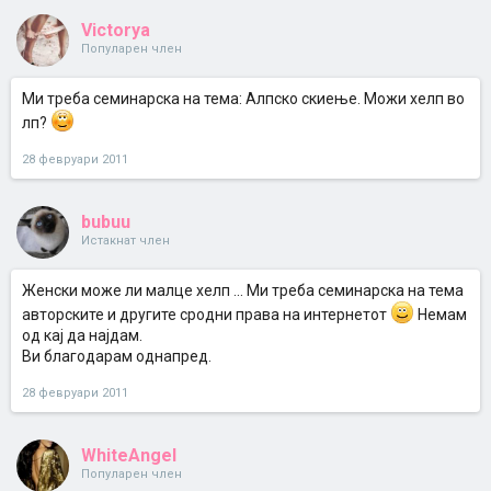
Victorya
Популарен член
Ми треба семинарска на тема: Алпско скиење. Можи хелп во
лп?
28 февруари 2011
bubuu
Истакнат член
Женски може ли малце хелп ... Ми треба семинарска на тема
авторските и другите сродни права на интернетот
Немам
од кај да најдам.
Ви благодарам однапред.
28 февруари 2011
WhiteAngel
Популарен член