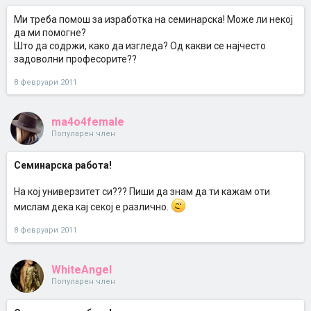
Ми треба помош за изработка на семинарска! Може ли некој
да ми помогне?
Што да содржи, како да изгледа? Од какви се најчесто
задоволни професорите??
8 февруари 2011
ma4o4female
Популарен член
Семинарска работа!
На кој универзитет си??? Пиши да знам да ти кажам оти
мислам дека кај секој е различно.
8 февруари 2011
WhiteAngel
Популарен член