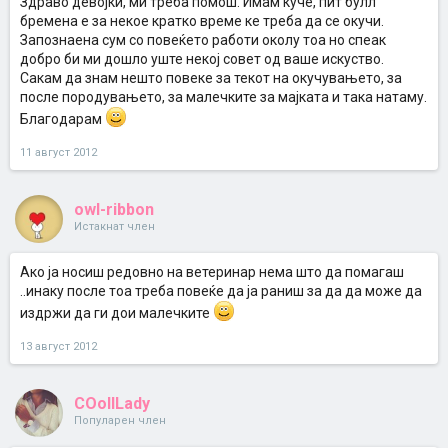
Здраво девојки, ми треба помош. Имам куче, пит булл
бремена е за некое кратко време ке треба да се окучи.
Запознаена сум со повеќето работи околу тоа но спеак
добро би ми дошло уште некоj совет од ваше искуство.
Сакам да знам нешто повеке за текот на окучувањето, за
после породувањето, за малечките за мајката и така натаму.
Благодарам
11 август 2012
owl-ribbon
Истакнат член
Ако ја носиш редовно на ветеринар нема што да помагаш
..инаку после тоа треба повеќе да ја раниш за да да може да
издржи да ги дои малечките
13 август 2012
COollLady
Популарен член