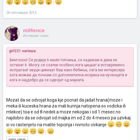
:
26 октомври 2012
mil4ence
Истакнат член
girl321 напиша:
Бингоооо! Се родија 6 мали топчиња, се надевам и дека ке
останат 6. Многу се слатки особено кога цицаат и истовремено
испуштаат звуци цивкаат баш како бебиња, сега ме интересира
кога можам да почнам со дополнителна исхрана на кученцата и
кога е најдобро да се одвојат од мајката.
Mozat da se odvojat koga kje pocnat da jadat hrana(moze i
meka ili kuceska hrana za mali kurinja natopena so vodicka ili
mlekce) toa e od 8 nedeli a moze nekogas i od 1 mesec no
najdobro da se odvojat od majka im od 2 do 4 meseci pa uzivkaj
si vo rastenjeto na malite topcinja i nivnoto civkanje
: