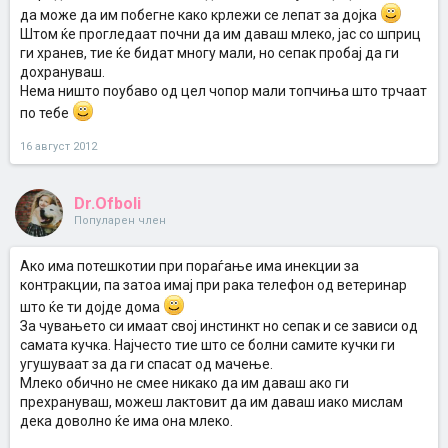
да може да им побегне како крлежи се лепат за дојка
Штом ќе прогледаат почни да им даваш млеко, јас со шприц
ги хранев, тие ќе бидат многу мали, но сепак пробај да ги
дохрануваш.
Нема ништо поубаво од цел чопор мали топчиња што трчаат
по тебе
16 август 2012
Dr.Ofboli
Популарен член
Ако има потешкотии при пораѓање има инекции за
контракции, па затоа имај при рака телефон од ветеринар
што ќе ти дојде дома
За чувањето си имаат свој инстинкт но сепак и се зависи од
самата кучка. Најчесто тие што се болни самите кучки ги
угушуваат за да ги спасат од мачење.
Млеко обично не смее никако да им даваш ако ги
прехрануваш, можеш лактовит да им даваш иако мислам
дека доволно ќе има она млеко.