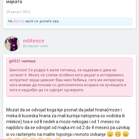
мајката.
29 август 2012
На
Alanna
му/ѝ се допаѓа ова.
mil4ence
Истакнат член
girl321 напиша:
Бингоооо! Се родија 6 мали топчиња, се надевам и дека ке
останат 6. Многу се слатки особено кога цицаат и истовремено
испуштаат звуци цивкаат баш како бебиња, сега ме интересира
кога можам да почнам со дополнителна исхрана на кученцата и
кога е најдобро да се одвојат од мајката.
Mozat da se odvojat koga kje pocnat da jadat hrana(moze i
meka ili kuceska hrana za mali kurinja natopena so vodicka ili
mlekce) toa e od 8 nedeli a moze nekogas i od 1 mesec no
najdobro da se odvojat od majka im od 2 do 4 meseci pa uzivkaj
si vo rastenjeto na malite topcinja i nivnoto civkanje