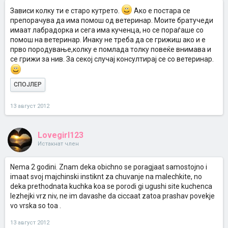
Зависи колку ти е старо кутрето.
Ако е постара се
препорачува да има помош од ветеринар. Моите братучеди
имаат лабрадорка и сега има кученца, но се пораѓаше со
помош на ветеринар. Инаку не треба да се грижиш ако и е
прво породување,колку е помлада толку повеќе внимава и
се грижи за нив. За секој случај консултирај се со ветеринар.
СПОЈЛЕР
13 август 2012
Lovegirl123
Истакнат член
Nema 2 godini. Znam deka obichno se poragjaat samostojno i
imaat svoj majchinski instiknt za chuvanje na malechkite, no
deka prethodnata kuchka koa se porodi gi ugushi site kuchenca
lezhejki vrz niv, ne im davashe da ciccaat zatoa prashav povekje
vo vrska so toa .
13 август 2012