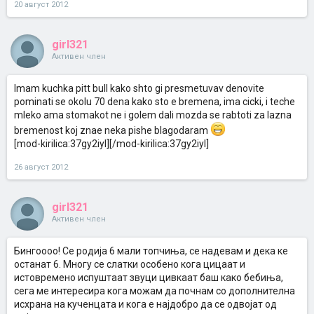
20 август 2012
girl321
Активен член
Imam kuchka pitt bull kako shto gi presmetuvav denovite
pominati se okolu 70 dena kako sto e bremena, ima cicki, i teche
mleko ama stomakot ne i golem dali mozda se rabtoti za lazna
bremenost koj znae neka pishe blagodaram
[mod-kirilica:37gy2iyl][/mod-kirilica:37gy2iyl]
26 август 2012
girl321
Активен член
Бингоооо! Се родија 6 мали топчиња, се надевам и дека ке
останат 6. Многу се слатки особено кога цицаат и
истовремено испуштаат звуци цивкаат баш како бебиња,
сега ме интересира кога можам да почнам со дополнителна
исхрана на кученцата и кога е најдобро да се одвојат од