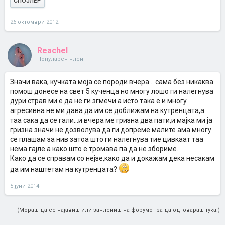
СПОЈЛЕР
26 октомври 2012
Reachel
Популарен член
Значи вака, кучката моја се породи вчера... сама без никаква
помош донесе на свет 5 кученца но многу лошо ги налегнува
дури страв ми е да не ги згмечи а исто така е и многу
агресивна не ми дава да им се доближам на кутренцата,а
таа сака да се гали...и вчера ме гризна два пати,и мајка ми ја
гризна значи не дозволува да ги допреме малите ама многу
се плашам за нив затоа што ги налегнува тие цивкаат таа
нема гајле а како што е тромава па да не збориме.
Како да се справам со нејзе,како да и докажам дека несакам
да им наштетам на кутренцата?
5 јуни 2014
(Мораш да се најавиш или зачлениш на форумот за да одговараш тука.)