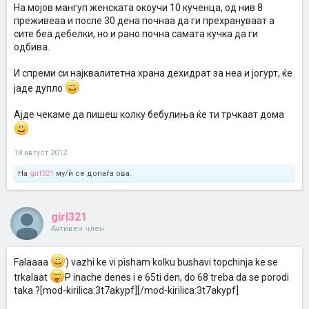
На мојов мангуп женската окоучи 10 кученца, од нив 8
преживеаа и после 30 дена почнаа да ги прехрануваат а
сите беа дебелки, но и рано почна самата кучка да ги
одбива.
И спреми си најквалитетна храна дехидрат за неа и јогурт, ќе
јаде дупло
Ајде чекаме да пишеш колку бебулиња ќе ти трчкаат дома
18 август 2012
На
girl321
му/ѝ се допаѓа ова.
girl321
Активен член
Falaaaa
) vazhi ke vi pisham kolku bushavi topchinja ke se
trkalaat
P inache denes i e 65ti den, do 68 treba da se porodi
taka ?[mod-kirilica:3t7akypf][/mod-kirilica:3t7akypf]