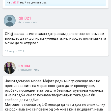
На
girl321
му/ѝ се допаѓа ова.
girl321
Активен член
OKејј фалаа...а исто сакав да прашам дали стварно несмеам
воопшто да ги допирам кученцата, нели зошто после мајката
може да ги отфрла?
16 август 2012
irenna
Популарен член
Јас ги допирав, морав. Мојата роди многу кученца ама не
преживеаа сите па морав постојано да ги проверувам,
особено последните затоа што беа како глувчиња малечки,
и не ги одби, она го познава твојот мирис така да не би
требало да ги одбие.
Мој совет е повеќе од 2-3 месеци да не ги дои, не знам колку
ќе роди ама ако се повеќе од 5-6 жива ќе ја исцицаат, нема