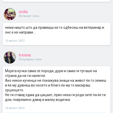
ocila
Истакнат член
нема ништо што да правишш ке го одбесеш на ветеринар и
онс е ке направи....
15 август 2012
irenna
Популарен член
Мојата кучка сама се породи, дури и сама ги тргаше на
страна да не ги налегне.
Ако некое кученце не покажува знаци на живот ќе го земеш
и ќе му дувнеш во носето и благо ќе му го масираш
срценцето.
Не ги ставај одма да цицаат, прво нека ги роди сите па ќе ги
дои, повремено давај и малку водичка.
16 август 2012