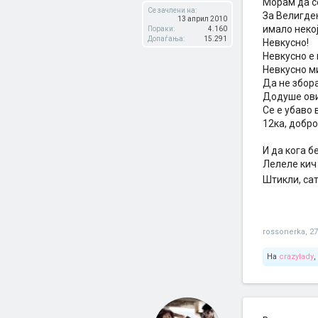
Морам да с
Се зачлени на:
За Велигде
13 април 2010
имало некој
Пораки:
4.160
Допаѓања:
15.291
Невкусно!
Невкусно е 
Невкусно ми
Да не збора
Додуше ови
Се е убаво 
12ка, добро
И да кога б
Лелеле кич
Штикли, са
rossonerka
,
27
На
crazylady
,