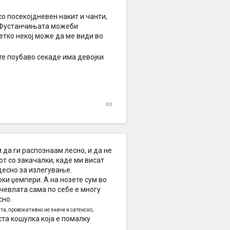
о посекојдневен накит и чанти,
а. Фустанчињата можеби
ретко некој може да ме види во
те поубаво секаде има девојки
#8
 да ги распознаам лесно, и да не
т со закачалки, каде ми висат
 десно за излегување.
ки џемпери. А на нозете сум во
 чевлата сама по себе е многу
сно.
та, провокативно не значи и сатенско,
та кошулка која е помалку