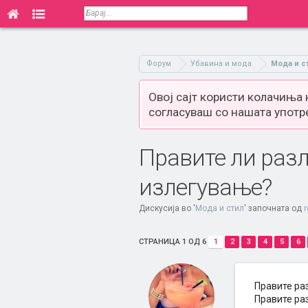
Форум
Убавина и мода
Мода и с
Овој сајт користи колачиња
согласуваш со нашата употр
Правите ли разл
излегување?
Дискусија во '
Мода и стил
' започната од
СТРАНИЦА 1 ОД 6
1
2
3
4
5
6
Правите ра
Правите ра