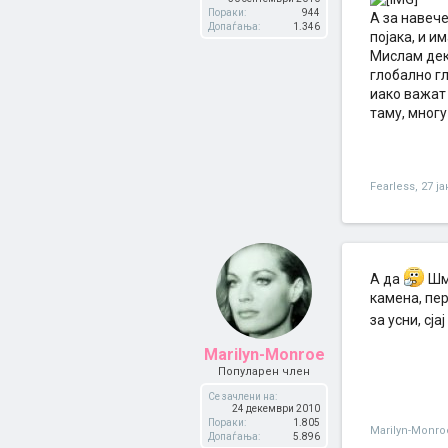
Пораки:
944
А за навече
Допаѓања:
1.346
појака, и и
Мислам дека
глобално г
иако важат
таму, многу
Fearless
,
27 ј
А да
Шми
камена, пер
за усни, сја
Marilyn-Monroe
Популарен член
Се зачлени на:
24 декември 2010
Пораки:
1.805
Marilyn-Monro
Допаѓања:
5.896