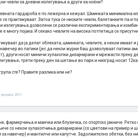
дни чевли за дневни излегувања а други за ноќни?
невната гардароба е по лежерна и кежуал. Шминката минимална ил
 се практикуваат. Затоа тука се ниските чевли, балетанките па и п
ни излегувања дозволени се различни експериментирања и комби
те е многу појака. И секако чевлите на висока потпетица се присут
икуваат да ја делат облеката, шминката, чевлите, а некои имаат и 
навечер во патики (јес да некои журки баш дозволуваат патики ам
), други носат миничи хулахопки дизајнирани и мрежасти преку де
егување, трети преку ден за шетање во парк и низград носат 12ка
 група сте? Правите разлика или не?
 јануари 2011
, фармерчиња и маичка или блузичка, со спортско јакниче. Ретко 
њиче со некои хулахопчиња дизајнирани (со цветови на пример и ша
 за навечер) и мантилче или капутче. Задолжително обетки, без ни