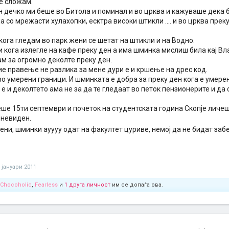
е сложам.
н дечко ми беше во Битола и поминал и во црква и кажуваше дека 
а со мрежасти хулахопки, есктра високи штикли .... и во црква преку
кога гледам во парк жени се шетат на штикли и на Водно.
 кога излегле на кафе преку ден а има шминка мислиш била кај Вл
м за огромно деколте преку ден.
е правење не разлика за мене дури е и кршење на дрес код.
во умерени граници. И шминката е добра за преку ден кога е умерен
 е и деколтето ама не за да те гледаат во петок пензионерите и да 
еше 15ти септември и почеток на студентската година Скопје личеш
 невиден.
тени, шминки ауууу одат на факултет цуриве, немој да не бидат за
 јануари 2011
Chocoholic
,
Fearless
и
1 друга личност
им се допаѓа ова.