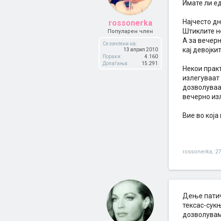
Имате ли е
Најчесто д
rossonerka
Штиклите не
Популарен член
А за вечер
Се зачлени на:
кај девојки
13 април 2010
Пораки:
4.160
Допаѓања:
15.291
Некои практ
излегуваат 
дозволуваат
вечерно изл
Вие во која
rossonerka
,
27
Дење патиче
тексас-сук
дозволувам