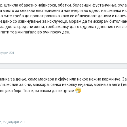
р, штикла обавезно највисока, обетки, белезици, фустанчиња, хул
ма место за секакви експерименти навечер и во однос на шминка и 
 сите треба да прават разлика како се облекуваат денски и навече
ледано со извинување за исклучоци, морам да ги искарам битолчан
 за доста средени жени, треба малку да го одделат дневниот изгл
 пати тоа ми паѓало во очи преку ден.
ануари 2011
нка за дење, само маскара и сјајче или некое нежно карминче. За
ли, молив за очи, маскара, сенка неколку нијанси, молив за веѓи (т
ј во јака боја. Тоа е, си сакам да се цртам
e
,
27 јануари 2011