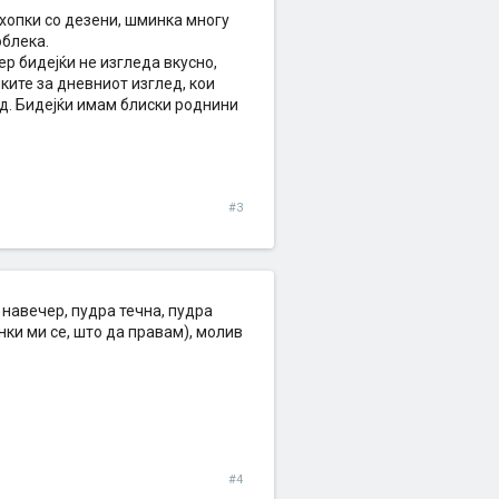
ахопки со дезени, шминка многу
облека.
р бидејќи не изгледа вкусно,
ките за дневниот изглед, кои
ед. Бидејќи имам блиски роднини
#3
 навечер, пудра течна, пудра
енки ми се, што да правам), молив
#4