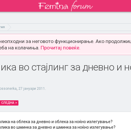
тил
 неопходни за неговото функционирање. Ако продолжиш
еба на колачиња.
Прочитај повеќе.
ика во стајлинг за дневно и 
rossonerka
,
27 јануари 2011
.
СЛЕДНА >
злика на облека за дневно и облека за ноќно излегување?
злика во шминка за дневно и шминка за ноќно излегување?