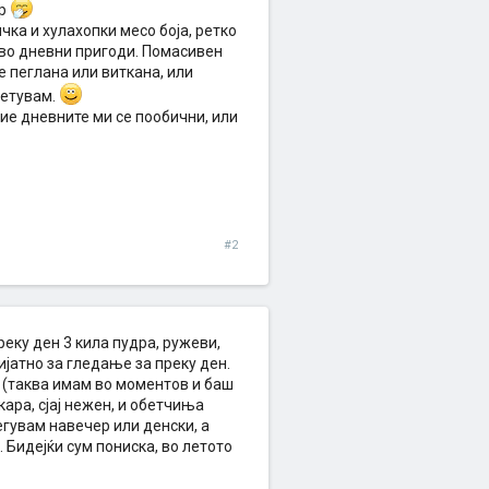
ер
ка и хулахопки месо боја, ретко
 во дневни пригоди. Помасивен
е пеглана или виткана, или
ветувам.
ие дневните ми се пообични, или
#2
реку ден 3 кила пудра, ружеви,
ијатно за гледање за преку ден.
 (таква имам во моментов и баш
кара, сјај нежен, и обетчиња
егувам навечер или денски, а
 Бидејќи сум пониска, во летото