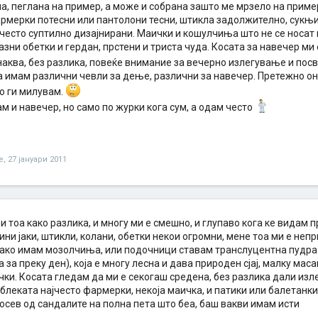
на, пеглана на пример, а може и собрана зашто ме мрзело на прим
рмерки потесни или пантолони тесни, штикла задолжително, сукњич
очесто суптилно дизајнирани. Маички и кошулчиња што не се носат
азни обетки и гердан, прстени и триста чуда. Косата за навечер ми 
наква, без разлика, повеќе внимание за вечерно излегување и пос
а имам различни чевли за дење, различни за навечер. Претежно он
о ги милувам.
м и навечер, но само по журки кога сум, а одам често
e
,
27 јануари 2011
и тоа како разлика, и многу ми е смешно, и глупаво кога ке видам п
ини јаки, штикли, колани, обетки некои огромни, мене тоа ми е непр
 ако имам мозолчиња, или подочници ставам транслуцентна пудра
 за преку ден), која е многу лесна и дава природен сјај, малку маса
ки. Косата гледам да ми е секогаш средена, без разлика дали изл
блеката најчесто фармерки, некоја маичка, и патики или балетанки.
осев од сандалите на полна пета што беа, баш вакви имам исти