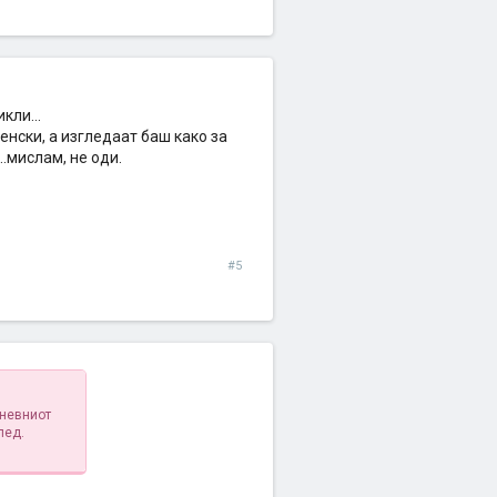
кли...
енски, а изгледаат баш како за
.мислам, не оди.
#5
дневниот
лед.