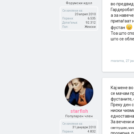
Форумски идол
во предви
Гардеробат
Се зачлени на:
20 април 2010
а за навеч
Пораки:
6.535
припаѓаат н
Допаѓања:
92.312
Пол:
Женски
фустан
Тоа што спо
што се обле
marama
,
27 ја
Кај мене во
се мачам п
фустаните, 
Преку ден с
ниски чизми
starfish
едноставна 
Популарен член
За вечени 
Се зачлени на:
31 јануари 2010
светлуцаво, мини
Пораки:
4.832
проѕирна, п