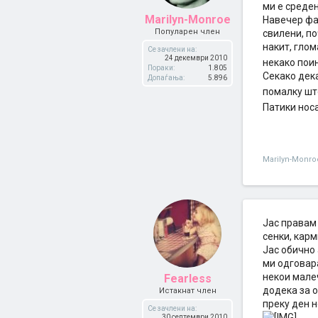
ми е среде
Marilyn-Monroe
Навечер фа
Популарен член
свилени, п
накит, глом
Се зачлени на:
24 декември 2010
некако пои
Пораки:
1.805
Секако дек
Допаѓања:
5.896
помалку шт
Патики носа
Marilyn-Monro
Јас правам 
сенки, карм
Јас обично
ми одговара
некои малеч
Fearless
додека за о
Истакнат член
преку ден н
Се зачлени на:
30 септември 2010