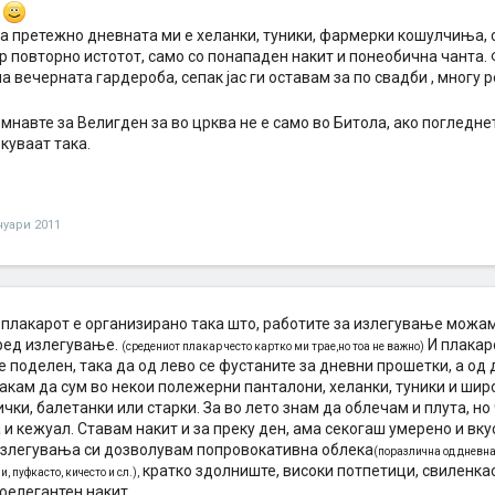
д
а претежно дневната ми е хеланки, туники, фармерки кошулчиња, с
ер повторно истотот, само со понападен накит и понеобична чант
а вечерната гардероба, сепак јас ги оставам за по свадби , многу 
мнавте за Велигден за во црква не е само во Битола, ако погледне
куваат така.
нуари 2011
 плакарот е организирано така што, работите за излегување можам
ред излегување.
И плакаро
(средениот плакар често картко ми трае,но тоа не важно)
е поделен, така да од лево се фустаните за дневни прошетки, а од
акам да сум во некои полежерни панталони, хеланки, туники и широ
чки, балетанки или старки. За во лето знам да облечам и плута, но
и кежуал. Ставам накит и за преку ден, ама секогаш умерено и вку
излегувања си дозволувам попровокативна облека
(поразлична од дневна
кратко здолниште, високи потпетици, свиленкас
, пуфкасто, кичесто и сл.),
оелегантен накит...