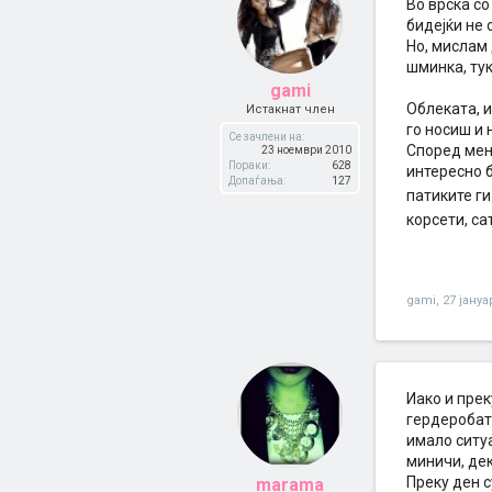
Во врска со
бидејќи не
Но, мислам 
шминка, тук
gami
Облеката, и
Истакнат член
го носиш и 
Се зачлени на:
Според мен
23 ноември 2010
Пораки:
628
интересно б
Допаѓања:
127
патиките ги
корсети, са
gami
,
27 јануа
Иако и прек
гердеробата
имало ситу
миничи, де
Преку ден с
marama