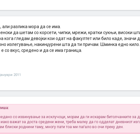
ј, али разлика мора да се има.
нски да шетам со корсети, чипки, мрежи, кратки сукњи, високи шти
а кога гледам девојки кои одат на факултет или било каде, значи д
но излегување, накинџурени шта да ти причам. Шминка едно кило..
 е со вкус, средено и да се има граница.
 јануари 2011
пиша:
ледано со извинување за исклучоци, морам да ги искарам битолчанките за 
и иако важат за доста средени жени, треба малку да го одделат дневниот изг
ам блиски роднини таму, многу пати тоа ми паѓало во очи преку ден.