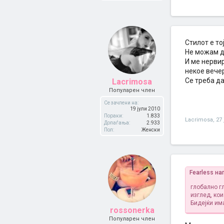
Стилот е то
Не можам де
И ме нервир
некое вечер
Се треба да
Lacrimosa
Популарен член
Се зачлени на:
19 јули 2010
Пораки:
1.833
Lacrimosa
,
27
Допаѓања:
2.933
Пол:
Женски
Fearless на
глобално г
изглед, ко
Бидејќи им
rossonerka
Популарен член