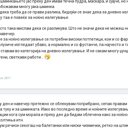
 шминкањето јас преку ден имам течна пудра, маскара, и сјајче, но 
 обожавам многу јака шминка.
дека треба да се прави разлика, бидејќи се знае дека за дневно и
у таа е повеќе за ноќно излегување.
сто така мислам дека се разликува. Што не значи дека не можеш н
навечер.
е за ноќно излегување се потребни високи потпетици, кои и со ф
лузиче изгледаат убаво, а нормално и со фустанче, па најчесто и 
 ставам во категорија на дневно излегување. И не сакам многу џу
тени, светкави работи...
ри 2011
у ден и навечер претежно се облекувам поприбрано, сепак правам 
 туку и за шминката. Иако во последно време и ноќните излегувањ
ации кога сум морала и преку ден да бидам облечена како за ноќн
колтиња итн.
ум речиси секогаш на балетанки или ниски чизмички, ретко на штик