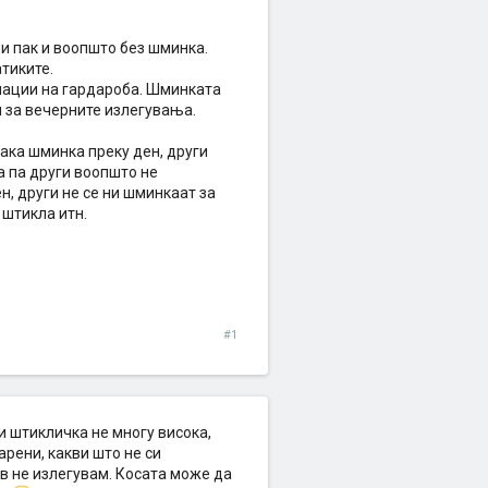
и пак и воопшто без шминка.
атиките.
нации на гардароба. Шминката
ни за вечерните излегувања.
јака шминка преку ден, други
а па други воопшто не
н, други не се ни шминкаат за
 штикла итн.
#1
и штикличка не многу висока,
рени, какви што не си
в не излегувам. Косата може да