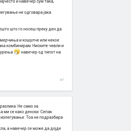
најчесто и навечер сум така,
злегување не одговара јака
ешто што го носеш преку ден да
армерчиња и кошулче или некое
така комбинирам. Ниските чевли и
нџурења
навечер од типот на
#7
разлика. Не само за
а ми се како денски. Сепак
о излегување. Тоа не подразбира
ла, а навечер се може да дојде