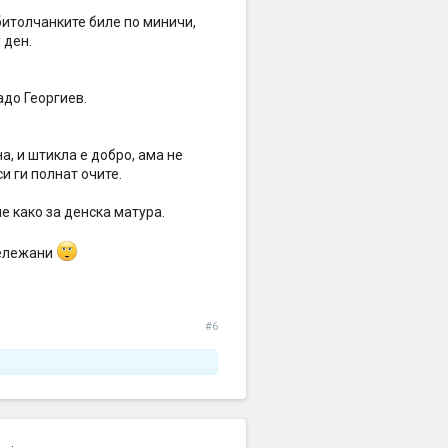
битолчанките биле по миничи,
 ден.
адо Георгиев.
а, и штикла е добро, ама не
си ги полнат очите.
е како за денска матура.
бележани
#6