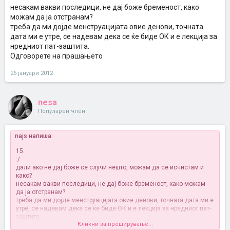
несакам вакви последици, не дај боже бременост, како
можам да ја отстранам?
треба да ми дојде менструацијата овие денови, точната
дата ми е утре, се надевам дека се ќе биде ОК и е лекција за
нредниот пат-заштита.
Одговорете на прашањето
26 јануари 2012
nesa
Популарен член
najs напиша:
15.
:/
дали ако не дај боже се случи нешто, можам да се исчистам и
како?
несакам вакви последици, не дај боже бременост, како можам
да ја отстранам?
треба да ми дојде менструацијата овие денови, точната дата ми е
утре, се надевам дека се ќе биде ОК и е лекција за нредниот пат-
заштита.
Кликни за проширување...
Одговорете на прашањето