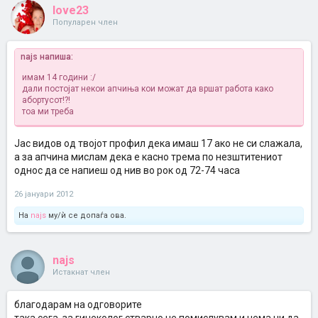
love23
Популарен член
najs напиша:
имам 14 години :/
дали постојат некои апчиња кои можат да вршат работа како
абортусот!?!
тоа ми треба
Јас видов од твојот профил дека имаш 17 ако не си слажала,
а за апчина мислам дека е касно трема по незштитениот
однос да се напиеш од нив во рок од 72-74 часа
26 јануари 2012
На
najs
му/ѝ се допаѓа ова.
najs
Истакнат член
благодарам на одговорите