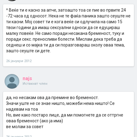
^ Веќе ти е касно за апче, затоашто тоа се пие во првите 24
-72 часа од односот. Нека не те фаќа паника зашто сеуште не
ти касни. Мој совет ти е кога веќе си одлучила на само 15
твои години да имаш сексуални односи да се едуцираш
малку повеќе. Не само поради несакана бременост, туку и
поради секс. преносливи болести. Мислам дека треба да
седнеш и со мајка ти да си поразговараш околу оваа тема,
зашто сеуште си дете.
26 јануари 2012
najs
Истакнат член
да, но несакам ова да премине во бременост.
Значи уште не се знае ништо, можеби нема ништо! Се
надевам на тоа
Но, вие како постаро лице, да ми помогнете да се оттргне
оваа бременост (ако ја има)
ве молам за совет
26 јануари 2012