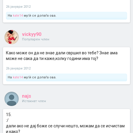
26 јануари 2012
На
kate14
му/ѝ се допаѓа ова.
vickyy90
Популарен член
Како може он да не знае дали свршил во тебе? Знае ама
може не сака да ти каже,колку години има тој?
26 јануари 2012
На
kate14
му/ѝ се допаѓа ова.
najs
Истакнат член
15.
:/
дали ако не дај боже се случи нешто, можам да се исчистам
и како?