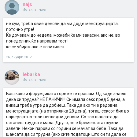
najs
Истакнат член
не сум, треба овие денови да ми дојде менструацијата,
поточно утре!
Ќе дочекам до недела, можеби ќе ми закасни, ако не, во
понеделник ќе направам тест!
ке се убијам ако е позитивен....
26 јануари 2012
lebarka
Истакнат член
Баш како и форумџиката горе ќе те прашам. Од каде знаеш
дека си трудна? НЕ ПАНИЧИ!!! Си имала секс пред 5 дена, а
викаш треба утре да добиеш. Така да ако ти е редовна
менструацијата (на отприлика 28 дена), тогаш сексот бил во
најверојатно твои неплодни денови. Со тоа шансата да
останеш трудна е мала. Друго, не е бременоста плукни
залепи. Некои парови со години се мачат за бебе. Така да
шансата да си трудна (ако сите податоци што си ги дала се