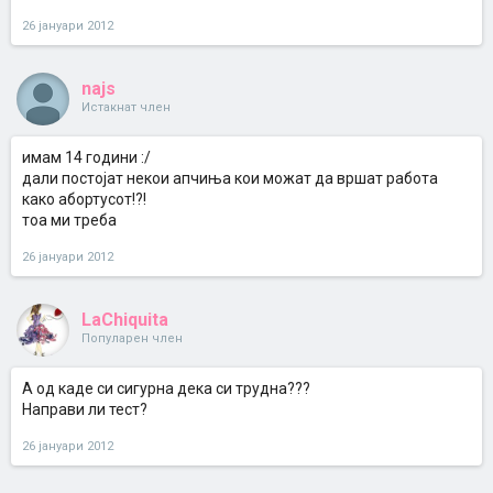
26 јануари 2012
najs
Истакнат член
имам 14 години :/
дали постојат некои апчиња кои можат да вршат работа
како абортусот!?!
тоа ми треба
26 јануари 2012
LaChiquita
Популарен член
А од каде си сигурна дека си трудна???
Направи ли тест?
26 јануари 2012