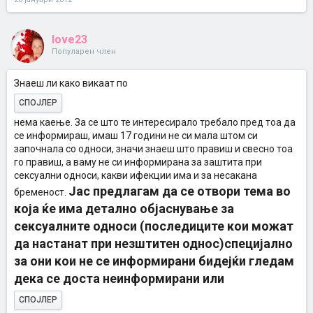
love23
Популарен член
Знаеш ли како викаат по
СПОЈЛЕР
нема каење. За се што те интересирало требало пред тоа да
се информираш, имаш 17 години не си мала штом си
започнала со односи, значи знаеш што правиш и свесно тоа
го правиш, а ваму не си информирана за заштита при
сексуални односи, какви ифекции има и за несакана
Јас предлагам да се отвори тема во
бременост.
која ќе има детално објаснување за
сексуалните односи (последиците кои можат
да настанат при незштитен однос)специјално
за они кои не се информирани бидејќи гледам
дека се доста неинформирани или
СПОЈЛЕР