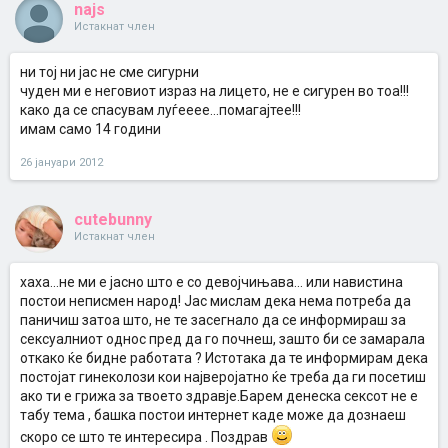
najs
Истакнат член
ни тој ни јас не сме сигурни
чуден ми е неговиот израз на лицето, не е сигурен во тоа!!!
како да се спасувам луѓееее...помагајтее!!!
имам само 14 години
26 јануари 2012
cutebunny
Истакнат член
хаха...не ми е јасно што е со девојчињава... или навистина
постои неписмен народ! Јас мислам дека нема потреба да
паничиш затоа што, не те засегнало да се информираш за
сексуалниот однос пред да го почнеш, зашто би се замарала
откако ќе бидне работата ? Истотака да те информирам дека
постојат гинеколози кои најверојатно ќе треба да ги посетиш
ако ти е грижа за твоето здравје.Барем денеска сексот не е
табу тема , башка постои интернет каде може да дознаеш
скоро се што те интересира . Поздрав