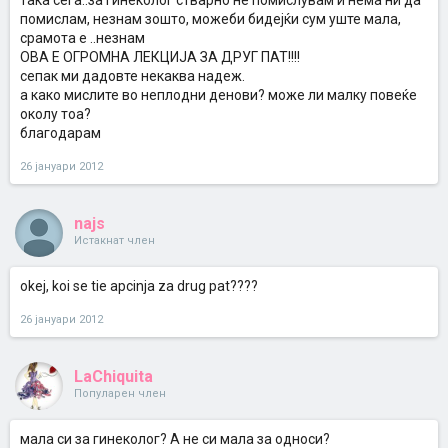
така сега..за гинеколог стварно не помислувам и нема ни да
помислам, незнам зошто, можеби бидејќи сум уште мала,
срамота е ..незнам
ОВА Е ОГРОМНА ЛЕКЦИЈА ЗА ДРУГ ПАТ!!!!
сепак ми дадовте некаква надеж.
а како мислите во неплодни денови? може ли малку повеќе
околу тоа?
благодарам
26 јануари 2012
najs
Истакнат член
okej, koi se tie apcinja za drug pat????
26 јануари 2012
LaChiquita
Популарен член
мала си за гинеколог? А не си мала за односи?