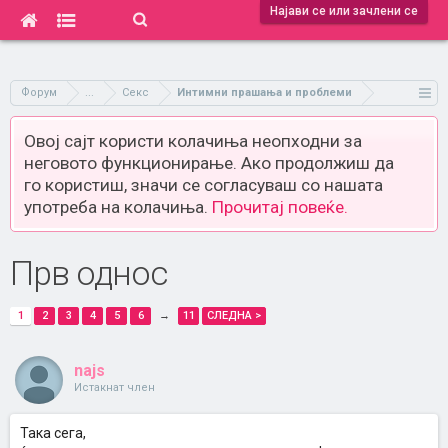
Најави се или зачлени се
Форум
...
Секс
Интимни прашања и проблеми
Овој сајт користи колачиња неопходни за
неговото функционирање. Ако продолжиш да
го користиш, значи се согласуваш со нашата
употреба на колачиња.
Прочитај повеќе.
Прв однос
1
2
3
4
5
6
→
11
СЛЕДНА >
najs
Истакнат член
Така сега,