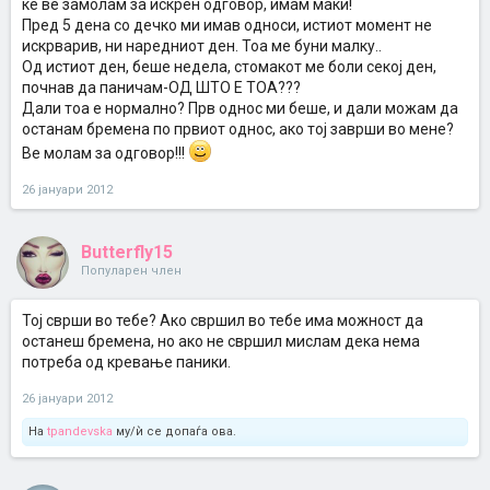
ќе ве замолам за искрен одговор, имам маки!
Пред 5 дена со дечко ми имав односи, истиот момент не
искрварив, ни наредниот ден. Тоа ме буни малку..
Од истиот ден, беше недела, стомакот ме боли секој ден,
почнав да паничам-ОД ШТО Е ТОА???
Дали тоа е нормално? Прв однос ми беше, и дали можам да
останам бремена по првиот однос, ако тој заврши во мене?
Ве молам за одговор!!!
26 јануари 2012
Butterfly15
Популарен член
Тој сврши во тебе? Ако свршил во тебе има можност да
останеш бремена, но ако не свршил мислам дека нема
потреба од кревање паники.
26 јануари 2012
На
tpandevska
му/ѝ се допаѓа ова.