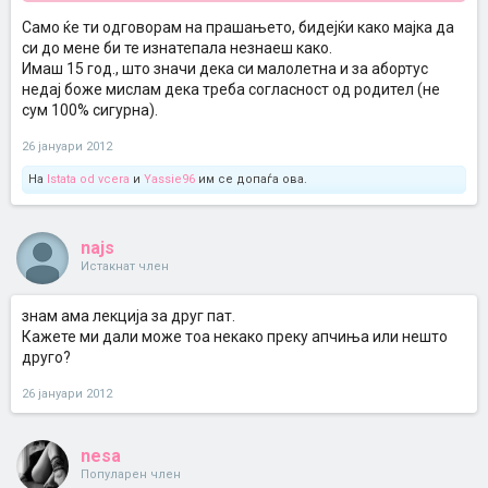
Само ќе ти одговорам на прашањето, бидејќи како мајка да
си до мене би те изнатепала незнаеш како.
Имаш 15 год., што значи дека си малолетна и за абортус
недај боже мислам дека треба согласност од родител (не
сум 100% сигурна).
26 јануари 2012
На
Istata od vcera
и
Yassie96
им се допаѓа ова.
najs
Истакнат член
знам ама лекција за друг пат.
Кажете ми дали може тоа некако преку апчиња или нешто
друго?
26 јануари 2012
nesa
Популарен член