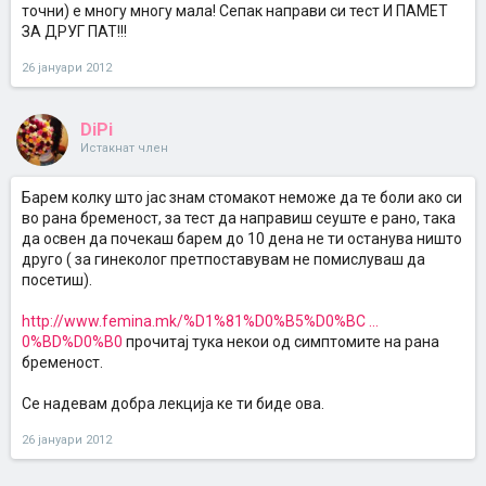
точни) е многу многу мала! Сепак направи си тест И ПАМЕТ
ЗА ДРУГ ПАТ!!!
26 јануари 2012
DiPi
Истакнат член
Барем колку што јас знам стомакот неможе да те боли ако си
во рана бременост, за тест да направиш сеуште е рано, така
да освен да почекаш барем до 10 дена не ти останува ништо
друго ( за гинеколог претпоставувам не помислуваш да
посетиш).
http://www.femina.mk/%D1%81%D0%B5%D0%BC ...
0%BD%D0%B0
прочитај тука некои од симптомите на рана
бременост.
Се надевам добра лекција ке ти биде ова.
26 јануари 2012