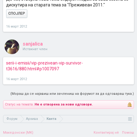
дискутира на старата тема за "Преживеан 2011."
СПОЈЛЕР
16 март 2012
sanjalica
Истакнат член
serii-i-emisii/vip-prezivean-vip-survivor-
t3616/880.html#p1007097
16 март 2012
(Мораш да се најавиш или зачлениш на форумот за да одговараш тука.)
Статус на темата:
Не е отворена за нови одговори.
Форум
Архива
Канта
Македонски (MK)
Контактирај нè
Помош