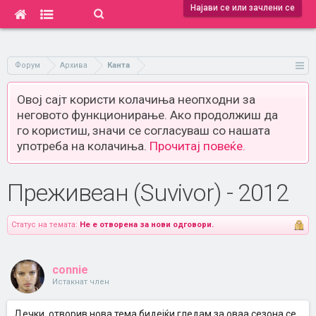
Најави се или зачлени се
Форум
Архива
Канта
Овој сајт користи колачиња неопходни за
неговото функционирање. Ако продолжиш да
го користиш, значи се согласуваш со нашата
употреба на колачиња.
Прочитај повеќе.
Преживеан (Suvivor) - 2012
Статус на темата:
Не е отворена за нови одговори.
connie
Истакнат член
Дечки, отворив нова тема бидејќи гледам за оваа сезона се