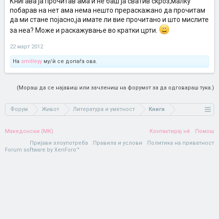
Книгава ја прочитав ама и не баш ја сватив скроз,малку
побарав на нет ама нема нешто прераскажано да прочитам
да ми стане појасно,ја имате ли вие прочитано и што мислите
за неа? Може и раскажување во кратки црти.
22 март 2012
На
smilleyy
му/ѝ се допаѓа ова.
(Мораш да се најавиш или зачлениш на форумот за да одговараш тука.)
Форум
Живот
Литература и уметност
Книги
Македонски (MK)
Контактирај нè
Помош
Пријави злоупотреба
Правила и услови
Политика на приватност
Forum software by XenForo™