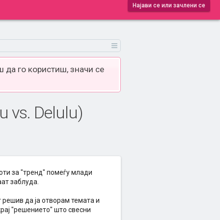
Најави се или зачлени се
 да го користиш, значи се
 vs. Delulu)
аботи за "тренд" помеѓу млади
аат заблуда.
от решив да ја отворам темата и
крај "решението" што свесни