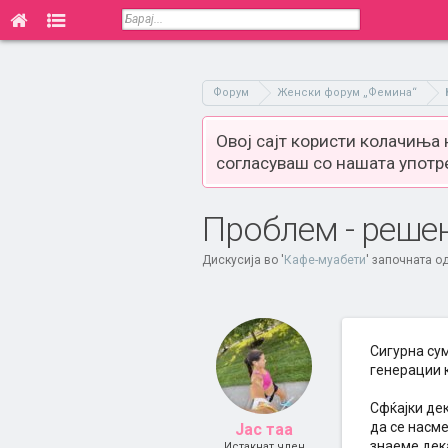
Форум
Женски форум „Фемина“
Овој сајт користи колачиња
согласуваш со нашата употр
Проблем - решени
Дискусија во '
Кафе-муабети
' започната о
Сигурна сум
генерации к
Сфќајки дек
да се насм
Јас таа
знаеме дек
Истакнат член