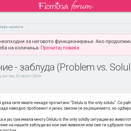
Кафе-муабети
 неопходни за неговото функционирање. Ако продолжиш
еба на колачиња.
Прочитај повеќе.
е - заблуда (Problem vs. Solulu
д
Јас таа
,
22 август 2024
.
 дека сите имате некаде прочитано "Delulu is the only solulu". Се р
аде наводно проблемот е јасен, свесни се за решението, но одбир
а и јас сум имала многу Delulu is the only solidly ситуации во живот
ееме на нашите заблуди во кои сме живееле или сме ги одбрале по
а постои.