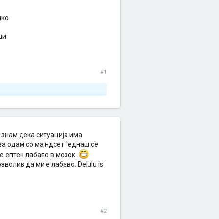
чко
ши
#1
 знам дека ситуација има
ва одам со мајндсет "еднаш се
е ептен лабаво в мозок.
волив да ми е лабаво. Delulu is
#2