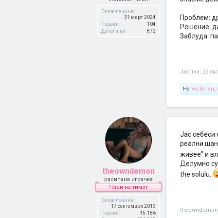
Се зачлени на:
Проблем: д
31 март 2024
Пораки:
104
Решение: д
Допаѓања:
872
Заблуда: па
Јас таа
,
22 ав
На
Victorian
,
Јас себеси 
реални шанс
живее" и вл
Делумно сум
theowndemon
the solulu.
расипана играчка
Член на тимот
Се зачлени на:
17 септември 2013
theowndemon
Пораки:
15.186