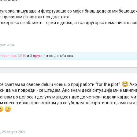
ругарка пишуваше и флертуваше со мојот бивш додека ми беше де
а прекинам со контакт со двајцата
 океј нека се зближат тој ми е дечко, а таа другарка нема ништо ло
густ 2024
mizantrop
,
DS10
и
3 други
им се допаѓа ова.
се сметам за свесен delulu чоек шо прај работи "for the plot".
Ако
и да ме повреди - се штедам. Ако знам дека ситуација ми е минли
егвам во целосен делулу мајндсет две до четири недели кај шо ми 
 свесна иако скроз можам да се убедам во спротивното, ама си доз
,
25 август 2024