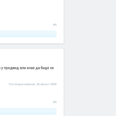
#4
а у предвид али знае да биде ок
Последна измена:
26 август 2024
#5