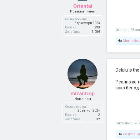
Oriental
Истакнат член
Се зачлени на:
6 декември 2023
Пораки:
299
Oriental
,
26 ав
Допаѓања:
1.086
На
Mumoftw
Delulu is t
Реално ќе т
како бег од
mizantrop
Нов член
Се зачлени на:
20 август 2024
Пораки:
2
Допаѓања:
32
mizantrop
,
26 
На
Cosmic Gi