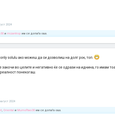
густ 2024
o30
и
mizantrop
им се допаѓа ова.
he only solulu ако можеш да си дозволиш на долг рок, топ.
е закочи во целите и негативно ќе се одрази на иднина, го имам то
 реалност понекогаш.
август 2024
rl
,
Oriental
и
Mumoftwo30
им се допаѓа ова.