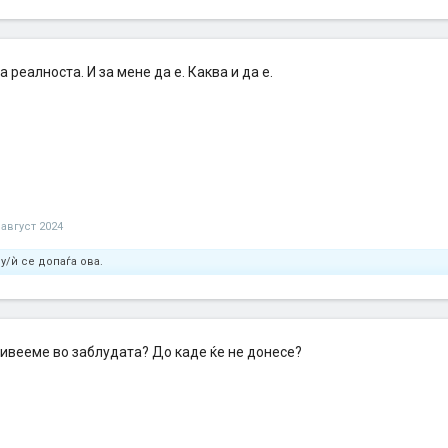
а реалноста. И за мене да е. Каква и да е.
 август 2024
у/ѝ се допаѓа ова.
живееме во заблудата? До каде ќе не донесе?