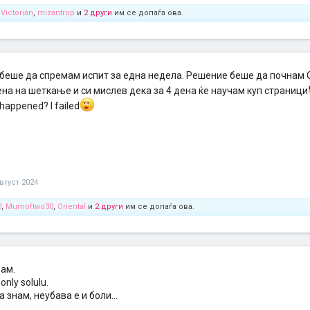
,
Victorian
,
mizantrop
и
2 други
им се допаѓа ова.
беше да спремам испит за една недела. Решение беше да почнам
на на шеткање и си мислев дека за 4 дена ќе научам куп страници
happened? I failed
вгуст 2024
0
,
Mumoftwo30
,
Oriental
и
2 други
им се допаѓа ова.
вам.
 only solulu.
а знам, неубава е и боли...