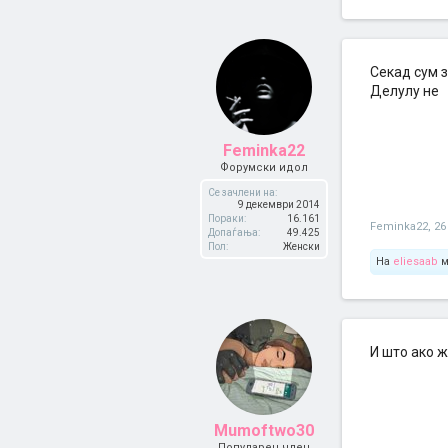
Секад сум з
Делулу не
Feminka22
Форумски идол
Се зачлени на:
9 декември 2014
Пораки:
16.161
Feminka22
,
26
Допаѓања:
49.425
Пол:
Женски
На
eliesaab
м
И што ако 
Mumoftwo30
Популарен член