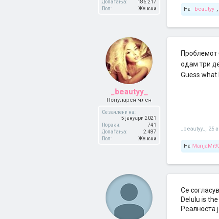
Допаѓања:
186.217
Пол:
Женски
На
_beautyy_
Проблемот 
одам три де
Guess what 
_beautyy_
Популарен член
Се зачлени на:
5 јануари 2021
Пораки:
741
_beautyy_
,
25 а
Допаѓања:
2.487
Пол:
Женски
На
MarijaMi9
Се согласу
Delulu is the
Реалноста ј