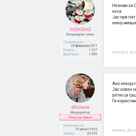
Незнам за С
коса.
Јас прв пат
некој имаше
m2m2m2
Популарен член
Се зачлени на:
23 февруари 2011
Пораки:
1.517
m2m2m2
,
20 
Допаѓања:
1.059
Aко некоја 
Јас освен с
ретко ја су
Ги користам
Mishela
Модератор
Член на тимот
Се зачлени на:
19 август 2010
Mishela
,
20 с
Пораки:
20.015