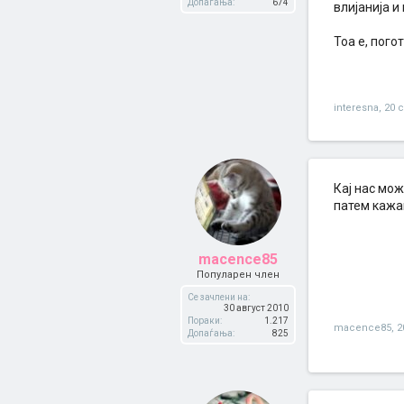
Допаѓања:
674
влијанија и
Тоа е, пого
interesna
,
20 
Кај нас мож
патем кажа
macence85
Популарен член
Се зачлени на:
30 август 2010
Пораки:
1.217
macence85
,
2
Допаѓања:
825