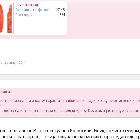
dovemain.jpg
Големина на фајлот:
27 KB
Прегледи:
864
септември 2011
пиша:
 интересира дали и колку користите вакви производи, колку се ефикасни и к
?
налетав на интернет на ваква цела колекција од Dove ама јас не сум ја сретн
 сега гледав во Веро евентуално Космо или Јуник, но чисто сумјам
 не ги носат кај нас, еве и јас случајно на нивниот сајт гледав еде