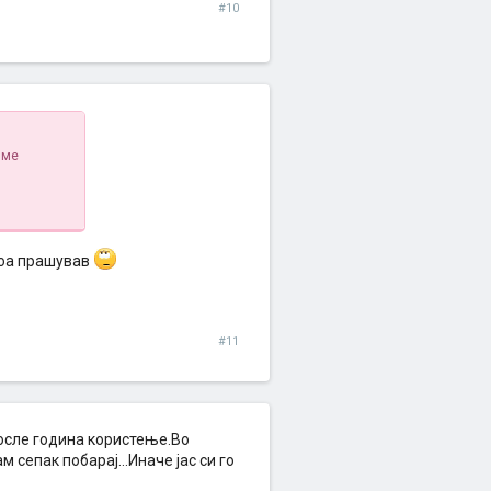
#10
 ме
атоа прашував
#11
после година користење.Во
 сепак побарај...Иначе јас си го