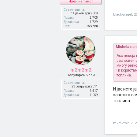
Член на тимот
Се зачлени на:
14 декември 2009
black-angel
,
2
Пораки:
2.705
Допаѓања:
4.729
Пол:
Женски
Mishela нап
Aко некоја
Јас освен с
многу ретко
m2m2m2
Ги користа
Популарен член
топлина.
Се зачлени на:
23 февруари 2011
И јас исто 
Пораки:
1.517
заштита сам
Допаѓања:
1.059
топлина.
m2m2m2
,
20 