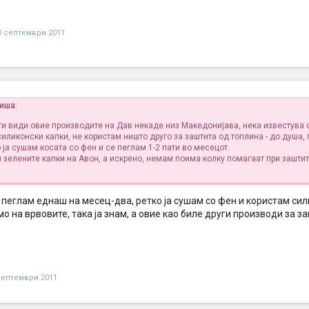
0 септември 2011
иша:
 ги види овие производите на Дав некаде низ Македонијава, нека известува 
иликонски капки, не користам ништо друго за заштита од топлина - до душа,
 ја сушам косата со фен и се пеглам 1-2 пати во месецот.
м зелените капки на Авон, а искрено, немам поима колку помагаат при зашти
ја пеглам еднаш на месец-два, ретко ја сушам со фен и користам сил
о на врвовите, така ја знам, а овие као биле други производи за з
септември 2011