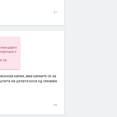
#7
секундарно.
 периодов и
та од
иконски капки, ама капките се за
аштита на целата коса од секаква
#8