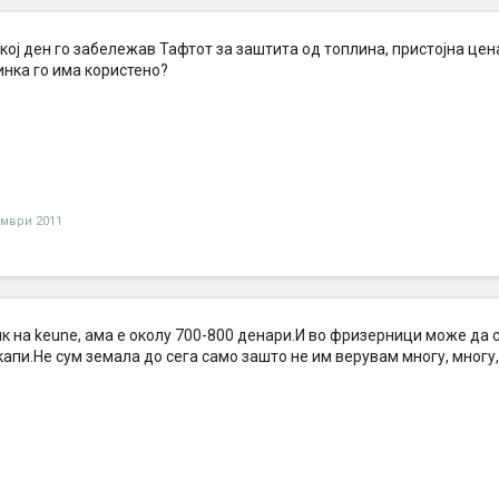
кој ден го забележав Тафтот за заштита од топлина, пристојна цен
инка го има користено?
ември 2011
к на keune, ама е околу 700-800 денари.И во фризерници може да 
апи.Не сум земала до сега само зашто не им верувам многу, многу,