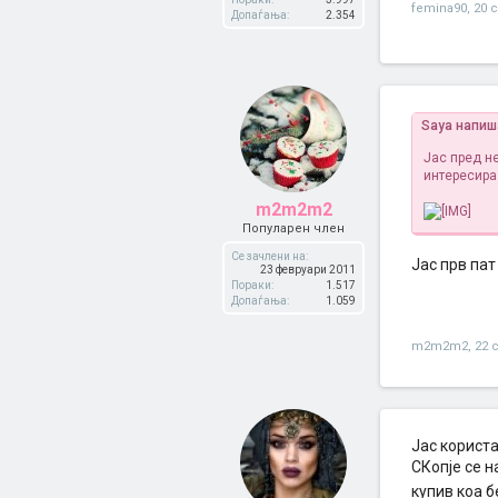
femina90
,
20 
Допаѓања:
2.354
Saya напиш
Јас пред не
интересира
m2m2m2
Популарен член
Се зачлени на:
Јас прв пат
23 февруари 2011
Пораки:
1.517
Допаѓања:
1.059
m2m2m2
,
22 
Јас корист
СКопје се н
купив коа б