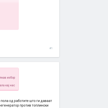
#1
олкав избор
ала кај нас
, пола од работите што ги даваат
н регенератор против топлински