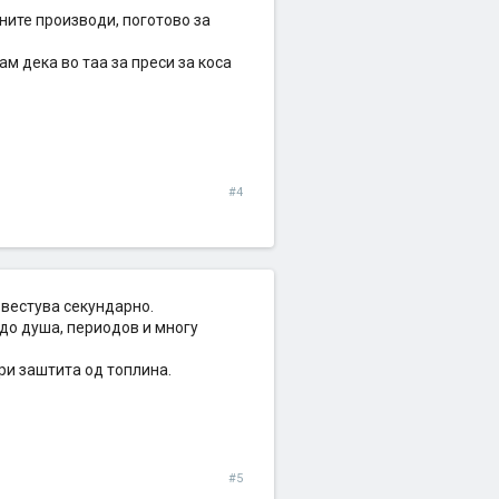
ните производи, поготово за
ам дека во таа за преси за коса
#4
звестува секундарно.
 до душа, периодов и многу
ри заштита од топлина.
#5