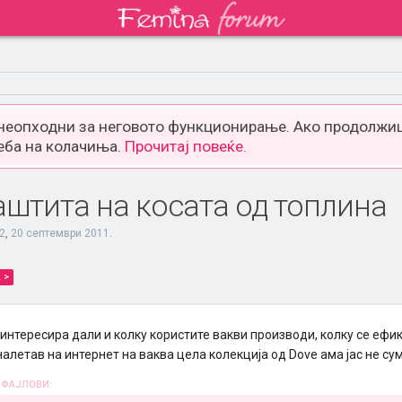
 неопходни за неговото функционирање. Ако продолжиш
еба на колачиња.
Прочитај повеќе.
аштита на косата од топлина
2
,
20 септември 2011
.
 >
интересира дали и колку користите вакви производи, колку се ефик
налетав на интернет на ваква цела колекција од Dove ама јас не сум
 ФАЈЛОВИ: