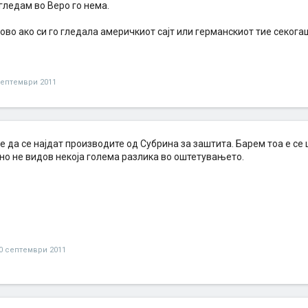
 гледам во Веро го нема.
тово ако си го гледала америчкиот сајт или германскиот тие секог
септември 2011
е да се најдат производите од Субрина за заштита. Барем тоа е се ш
но не видов некоја голема разлика во оштетувањето.
0 септември 2011