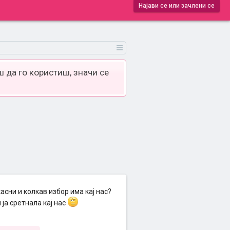
Најави се или зачлени се
 да го користиш, значи се
асни и колкав избор има кај нас?
 ја сретнала кај нас