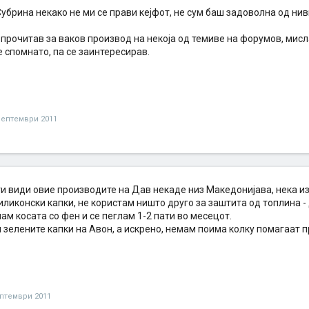
убрина некако не ми се прави кејфот, не сум баш задоволна од нив
 прочитав за ваков производ на некоја од темиве на форумов, мисл
 спомнато, па се заинтересирав.
септември 2011
ги види овие производите на Дав некаде низ Македонијава, нека и
иликонски капки, не користам ништо друго за заштита од топлина -
шам косата со фен и се пеглам 1-2 пати во месецот.
 зелените капки на Авон, а искрено, немам поима колку помагаат п
ептември 2011