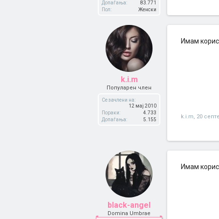
Допаѓања:
83.771
Пол:
Женски
Имам корис
k.i.m
Популарен член
Се зачлени на:
12 мај 2010
Пораки:
4.733
k.i.m
,
20 септ
Допаѓања:
5.155
Имам корист
black-angel
Domina Umbrae