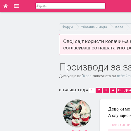
Форум
Убавина и мода
Коса
Овој сајт користи колачиња
согласуваш со нашата употр
Производи за з
Дискусија во '
Коса
' започната од
m2m2m
СТРАНИЦА 1 ОД 4
1
2
3
4
СЛЕДНА
Девојки ме 
А случајно 
ПРИКАЧЕНИ