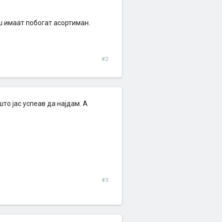
аш имаат побогат асортиман.
#2
то јас успеав да најдам. А
#3