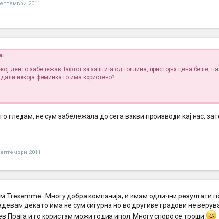
септември 2011
а:
кој ден го забележав Тафтот за заштита од топлина, пристојна цена беше, па
 дали некоја феминка го има користено?
 го гледам, не сум забележала до сега вакви производи кај нас, з
септември 2011
ам Tresemme ..Многу добра компанија, и имам одлични резултати 
адевам дека го има не сум сигурна но во другиве градови не верувам
ев Прага и го користам можи годиа ипол..Многу споро се троши