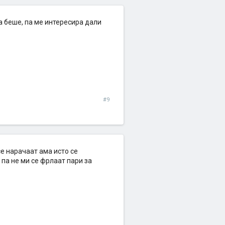
а беше, па ме интересира дали
#9
се нарачаат ама исто се
 па не ми се фрлаат пари за