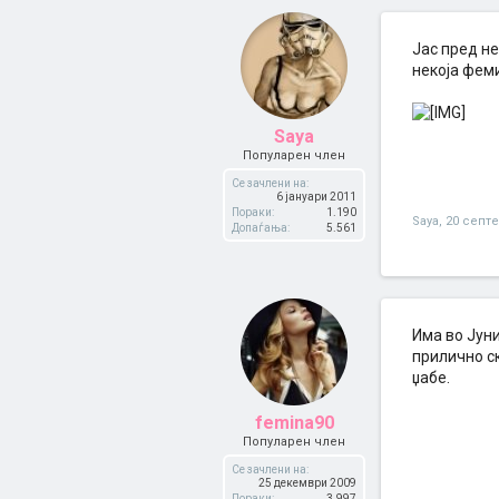
Јас пред не
некоја фем
Saya
Популарен член
Се зачлени на:
6 јануари 2011
Пораки:
1.190
Saya
,
20 септ
Допаѓања:
5.561
Има во Јуни
прилично ск
џабе.
femina90
Популарен член
Се зачлени на:
25 декември 2009
Пораки:
3.997