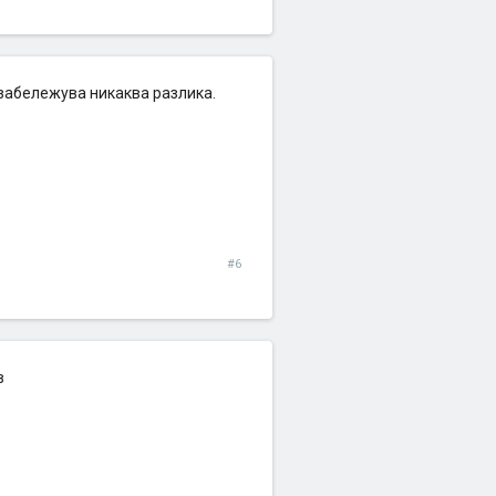
 забележува никаква разлика.
#6
в