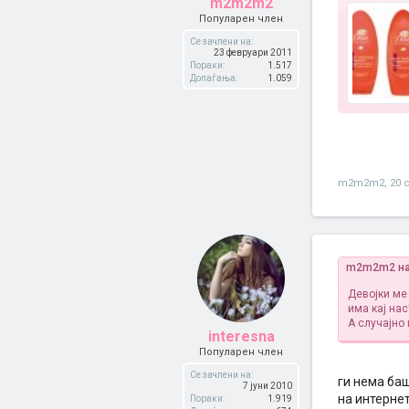
m2m2m2
Популарен член
Се зачлени на:
23 февруари 2011
Пораки:
1.517
Допаѓања:
1.059
m2m2m2
,
20 
m2m2m2 на
Девојки ме
има кај нас
А случајно 
interesna
Популарен член
Се зачлени на:
ги нема баш
7 јуни 2010
на интернет
Пораки:
1.919